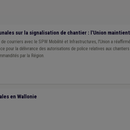
)
Incivilité
(1)
Publicité
(1)
Qualité
(1)
Recrutement
(1)
Pollution
(1
Soins
(1)
Simplification administrative
(1)
Tourisme
(1)
Transfrontalier
(
Bien-être animal
(1)
Propreté publique
(1)
Festivité
(1)
es sur la signalisation de chantier : l'Union maintient
de courriers avec le SPW Mobilité et Infrastructures, l'Union a réaffi
e pour la délivrance des autorisations de police relatives aux chantiers
mmandités par la Région.
les en Wallonie