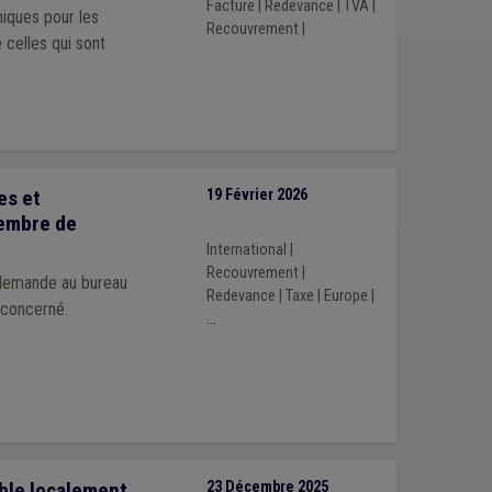
Facture
|
Redevance
|
TVA
|
niques pour les
Recouvrement
|
 celles qui sont
es et
19 Février 2026
membre de
International
|
Recouvrement
|
 demande au bureau
Redevance
|
Taxe
|
Europe
|
 concerné.
...
able localement
23 Décembre 2025