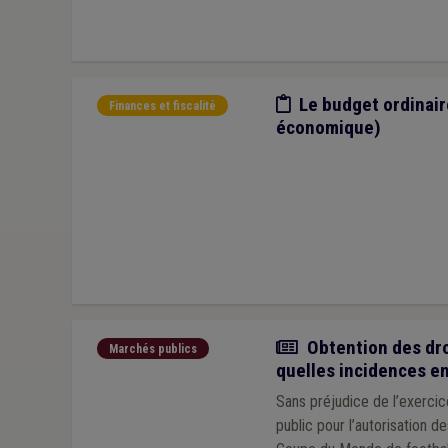
Etude/chiffres
Le budget ordinair
Finances et fiscalité
économique)
Actualité
Obtention des dro
Marchés publics
quelles incidences e
Sans préjudice de l’exerci
public pour l’autorisation d