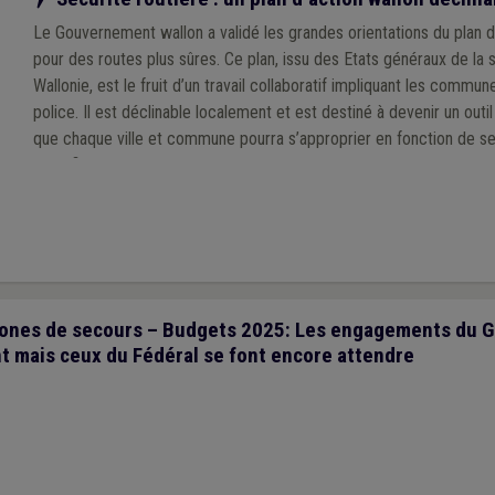
Le Gouvernement wallon a validé les grandes orientations du plan 
pour des routes plus sûres. Ce plan, issu des Etats généraux de la 
Wallonie, est le fruit d’un travail collaboratif impliquant les commu
police. Il est déclinable localement et est destiné à devenir un outi
que chaque ville et commune pourra s’approprier en fonction de se
spécificités de son territoire, à l’échelle d’une zone de police.
ones de secours – Budgets 2025: Les engagements du 
t mais ceux du Fédéral se font encore attendre