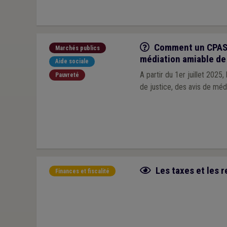
Q/R
Comment un CPAS p
Marchés publics
médiation amiable de
Aide sociale
A partir du 1er juillet 2025
Pauvreté
de justice, des avis de médi
Fiche focus
Les taxes et les
Finances et fiscalité