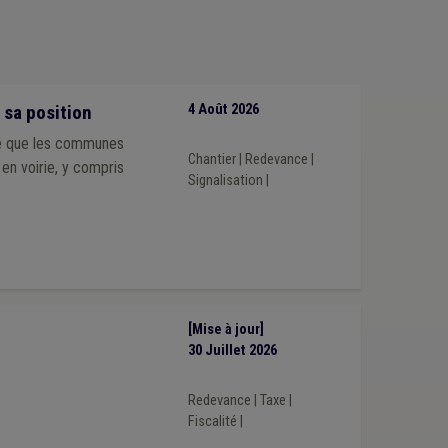
)
Population
(1)
Sans abri
(1)
Régularisation
(1)
1)
TVA
(1)
Vaccination
(1)
Alcool
(1)
 sa position
4 Août 2026
rmé que les communes
Chantier
|
Redevance
|
 en voirie, y compris
Signalisation
|
[Mise à jour]
30 Juillet 2026
Redevance
|
Taxe
|
Fiscalité
|