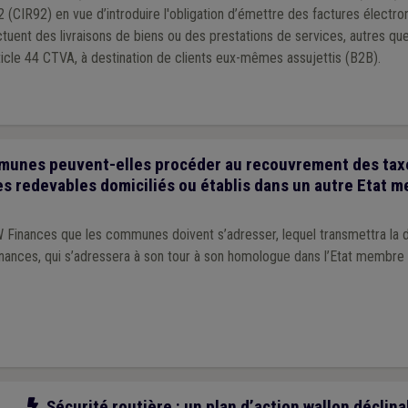
 (CIR92) en vue d’introduire l'obligation d’émettre des factures électro
ctuent des livraisons de biens ou des prestations de services, autres que
icle 44 CTVA, à destination de clients eux-mêmes assujettis (B2B).
unes peuvent-elles procéder au recouvrement des tax
s redevables domiciliés ou établis dans un autre Etat 
 Finances que les communes doivent s’adresser, lequel transmettra la
inances, qui s’adressera à son tour à son homologue dans l’Etat membre
Notre action
Sécurité routière : un plan d’action wallon déclin