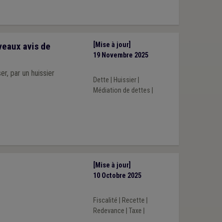
veaux avis de
[Mise à jour]
19 Novembre 2025
r, par un huissier
Dette
|
Huissier
|
Médiation de dettes
|
[Mise à jour]
10 Octobre 2025
Fiscalité
|
Recette
|
Redevance
|
Taxe
|