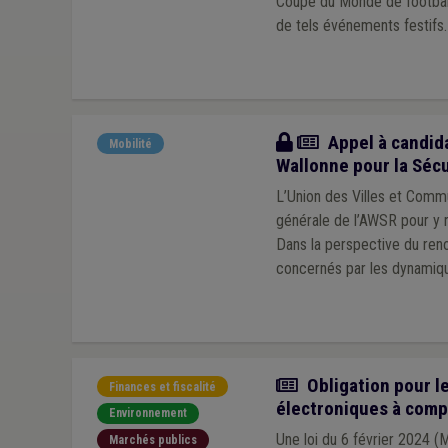
Coupe du Monde de football
de tels événements festifs.
Actualité
Appel à candida
Mobilité
Wallonne pour la Sécu
L’Union des Villes et Comm
générale de l’AWSR pour y r
Dans la perspective du reno
concernés par les dynamiqu
Actualité
Obligation pour le
Finances et fiscalité
électroniques à comp
Environnement
Une loi du 6 février 2024 (
Marchés publics