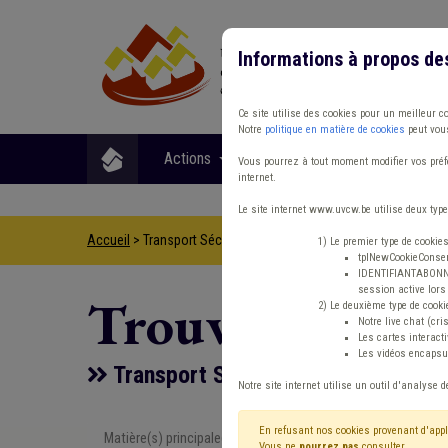
Informations à propos de
Ce site utilise des cookies pour un meilleur c
Notre
politique en matière de cookies
peut vous
Actions
Matières
Format
Vous pourrez à tout moment modifier vos préfé
internet.
Le site internet www.uvcw.be utilise deux type
Accueil
> Transport Sécurité routière Dette Redevance
1) Le premier type de cookie
tplNewCookieConsent
IDENTIFIANTABONNE :
session active lors 
Trouver un co
2) Le deuxième type de cooki
Notre live chat (cri
Les cartes interac
Les vidéos encapsul
Transport Sécurité routière Dette
Notre site internet utilise un outil d'analyse d
En refusant nos cookies provenant d'appl
Matière(s) principale(s)
Type de con
Vous ne
pourrez pas
consulter