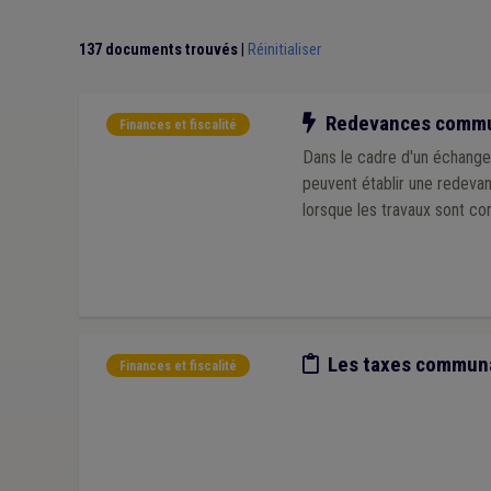
Prime
(1)
Recours
(1)
Réfugié
(1)
Huissier
(1
Réseau autonome des voies lentes (RAVeL)
(1)
137 documents trouvés
|
Réinitialiser
Crise énergétique
(1)
Borne de rechargement
(1)
Notre action
Redevances communal
Finances et fiscalité
Dans le cadre d'un échange 
peuvent établir une redevanc
lorsque les travaux sont co
Etude/chiffres
Les taxes communa
Finances et fiscalité