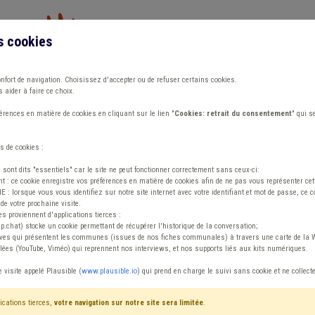
s cookies
Vous travaillez dans un/une
onfort de navigation. Choisissez d'accepter ou de refuser certains cookies.
 aider à faire ce choix.
ions
Publications
Outils
Fiches communa
rences en matière de cookies en cliquant sur le lien "
Cookies: retrait du consentement
" qui s
s de cookies :
s sont dits "essentiels" car le site ne peut fonctionner correctement sans ceux-ci:
 : ce cookie enregistre vos préférences en matière de cookies afin de ne pas vous représenter cette
 lorsque vous vous identifiez sur notre site internet avec votre identifiant et mot de passe, ce co
de votre prochaine visite.
ntenu
es proviennent d'applications tierces :
sp.chat) stocke un cookie permettant de récupérer l'historique de la conversation;
tives qui présentent les communes (issues de nos fiches communales) à travers une carte de la W
ées (YouTube, Viméo) qui reprennent nos interviews, et nos supports liés aux kits numériques.
 Redevance
e visite appelé Plausible (
www.plausible.io
) qui prend en charge le suivi sans cookie et ne collect
ications tierces,
votre navigation sur notre site sera limitée
.
tenu
Avis / Actions