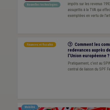
impôts sur les revenus 1992
Nouvelles technologies
assujettis à la TVA qui effe
exemptées en vertu de l'art
Q/R
Comment les comm
Finances et fiscalité
redevances auprès de
l’Union européenne ?
Pratiquement, c’est au SPW
central de liaison du SPF F
Mobilité