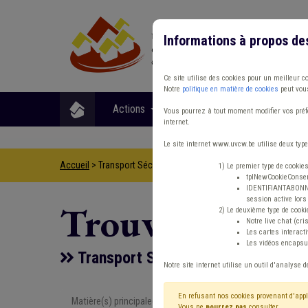
Informations à propos de
Ce site utilise des cookies pour un meilleur c
Notre
politique en matière de cookies
peut vous
Actions
Matières
Format
Vous pourrez à tout moment modifier vos préfé
internet.
Le site internet www.uvcw.be utilise deux type
Accueil
> Transport Sécurité routière Banque
1) Le premier type de cookie
tplNewCookieConsent
IDENTIFIANTABONNE :
session active lors 
Trouver un co
2) Le deuxième type de cooki
Notre live chat (cri
Les cartes interac
Les vidéos encapsul
Transport Sécurité routière Banqu
Notre site internet utilise un outil d'analyse d
En refusant nos cookies provenant d'appl
Matière(s) principale(s)
Type de con
Vous ne
pourrez pas
consulter