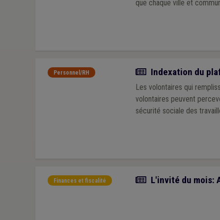
que chaque ville et commune
Actualité
Indexation du pla
Personnel/RH
Les volontaires qui rempliss
volontaires peuvent percevo
sécurité sociale des travaill
Article
L'invité du mois: 
Finances et fiscalité