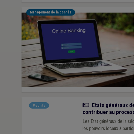
Management de la donnée
Actualité
Etats généraux de
Mobilité
contribuer au proces
Les Etat généraux de la séc
les pouvoirs locaux à partic