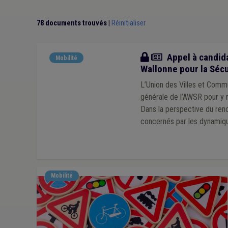
78 documents trouvés
|
Réinitialiser
Actualité
Appel à candida
Mobilité
Wallonne pour la Sécu
L’Union des Villes et Comm
générale de l’AWSR pour y r
Dans la perspective du reno
concernés par les dynamiqu
Mobilité