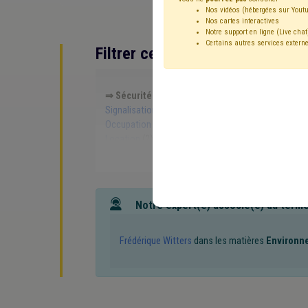
Nos vidéos (hébergées sur Youtu
Nos cartes interactives
Notre support en ligne (Live chat
Certains autres services externe
Filtrer cette requête avec des 
⇒ Sécurité routière
(
retirer le mot clé
)
⇒ Trans
Signalisation
(6)
Mobilité active
(5)
Investiss
Occupation de la voirie
(3)
Accessibilité
(3)
Bu
Location
(2)
Statistique
(2)
Santé
(2)
⇒ Séc
Ukraine
(2)
Borne de rechargement
(1)
Label
(1
Tourisme
(1)
Audit
(1)
Indexation
(1)
Prime
(
Société de logement de service public (SLSP)
(1)
Pension
(1)
Personnel
(1)
Police
(1)
Polluti
Notre expert(e) associé(e) au term
Sanction administrative communale (SAC)
(1)
Én
Concurrence
(1)
CCRE
(1)
Décès
(1)
Délinqu
Frédérique Witters
dans les matières
Environn