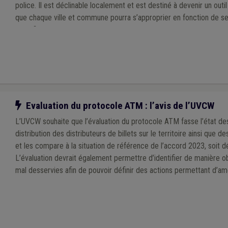
police. Il est déclinable localement et est destiné à devenir un outi
que chaque ville et commune pourra s’approprier en fonction de se
spécificités de son territoire, à l’échelle d’une zone de police.
Notre action
Evaluation du protocole ATM : l’avis de l’UVCW
L’UVCW souhaite que l’évaluation du protocole ATM fasse l’état des
distribution des distributeurs de billets sur le territoire ainsi que 
et les compare à la situation de référence de l’accord 2023, soit
L’évaluation devrait également permettre d’identifier de manière o
mal desservies afin de pouvoir définir des actions permettant d’amél