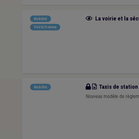
Fiche focus
La voirie et la séc
Mobilité
Voirie/travaux
Modèle
Taxis de station
Mobilité
Nouveau modèle de règlemen