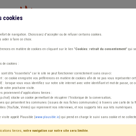
s cookies
Vous travaillez dans un/une
onfort de navigation. Choisissez d'accepter ou de refuser certains cookies.
 aider à faire ce choix.
ions
Publications
Outils
Fiches communa
rences en matière de cookies en cliquant sur le lien "
Cookies: retrait du consentement
" qui s
s de cookies :
s sont dits "essentiels" car le site ne peut fonctionner correctement sans ceux-ci:
 : ce cookie enregistre vos préférences en matière de cookies afin de ne pas vous représenter cette
 lorsque vous vous identifiez sur notre site internet avec votre identifiant et mot de passe, ce co
de votre prochaine visite.
ntenu
es proviennent d'applications tierces :
sp.chat) stocke un cookie permettant de récupérer l'historique de la conversation;
tives qui présentent les communes (issues de nos fiches communales) à travers une carte de la W
ées (YouTube, Viméo) qui reprennent nos interviews, et nos supports liés aux kits numériques.
e
e visite appelé Plausible (
www.plausible.io
) qui prend en charge le suivi sans cookie et ne collect
ications tierces,
votre navigation sur notre site sera limitée
.
tenu
Avis / Actions