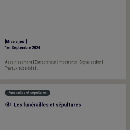
[Mise à jour]
1er Septembre 2024
Assainissement
|
Entrepreneur
|
Impétrants
|
Signalisation
|
Travaux subsidiés
|
...
Funérailles et sépultures
Fiche focus
Les funérailles et sépultures