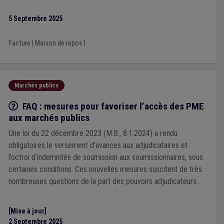
5 Septembre 2025
Facture
|
Maison de repos
|
Marchés publics
Q/R
FAQ : mesures pour favoriser l’accès des PME
aux marchés publics
Une loi du 22 décembre 2023 (M.B., 8.1.2024) a rendu
obligatoires le versement d’avances aux adjudicataires et
l’octroi d’indemnités de soumission aux soumissionnaires, sous
certaines conditions. Ces nouvelles mesures suscitent de très
nombreuses questions de la part des pouvoirs adjudicateurs
locaux. Nous vous proposons une foire aux questions,
susceptible d’être mise à jour, les regroupant.
[Mise à jour]
2 Septembre 2025