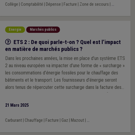
Collège
|
Comptabilité
|
Dépense
|
Facture
|
Zone de secours
|
...
Energie
Marchés publics
Q/R
ETS 2 : De quoi parle-t-on ? Quel est l’impact
en matière de marchés publics ?
Dans les prochaines années, la mise en place d’un système ETS
2 au niveau européen va impacter d’une forme de « surcharge »
les consommations d’énergie fossiles pour le chauffage des
bâtiments et le transport. Les fournisseurs d’énergie seront
alors tenus de répercuter cette surcharge dans la facture des
consommateurs. Comment prendre en compte cette future
surcharge dans les marchés publics d’énergie ?
21 Mars 2025
Carburant
|
Chauffage
|
Facture
|
Gaz
|
Mazout
|
...