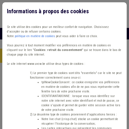
Informations à propos des cookies
Connexion
Vous travaillez dans un/une
Ce site utilise des cookies pour un meilleur confort de navigation. Choisissez
d'accepter ou de refuser certains cookies.
MENU
Notre
politique en matière de cookies
peut vous aider à faire ce choix.
Vous pourrez à tout moment modifier vos préférences en matière de cookies en
cliquant sur le lien "
Cookies: retrait du consentement
" qui se trouve dans le bas de
chaque page du site internet.
Accueil
> Population Signalisation Facture
Le site internet www.uvcw.be utilise deux types de cookies :
Trouver un contenu
1) Le premier type de cookies sont dits "essentiels" car le site ne peut
fonctionner correctement sans ceux-ci:
tplNewCookieConsent : ce cookie enregistre vos préférences
en matière de cookies afin de ne pas vous représenter cette
Population Signalisation Facture
fenêtre lors de votre prochaine visite.
IDENTIFIANTABONNE : lorsque vous vous identifiez sur
notre site internet avec votre identifiant et mot de passe, ce
cookie s'ajoute et permet de garder votre session active lors
Matière(s) principale(s)
de votre prochaine visite.
2) Le deuxième type de cookies proviennent d'applications tierces :
Notre live chat (crisp.chat) stocke un cookie permettant de
Type de contenu
récupérer l'historique de la conversation;
Les cartes interactives qui présentent les communes