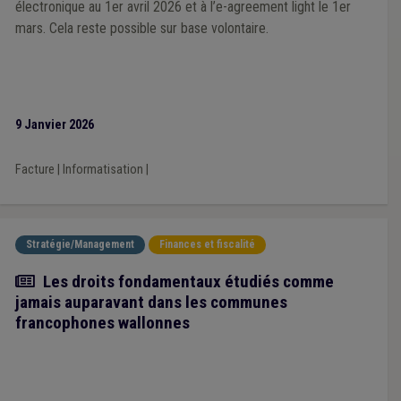
électronique au 1er avril 2026 et à l’e-agreement light le 1er
mars. Cela reste possible sur base volontaire.
9 Janvier 2026
Facture
|
Informatisation
|
Stratégie/Management
Finances et fiscalité
Article
Les droits fondamentaux étudiés comme
jamais auparavant dans les communes
francophones wallonnes