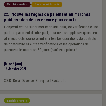
Marchés publics
Finances et fiscalité
Actualité
Nouvelles règles de paiement en marchés
publics : des délais encore plus courts !
L’objectif est de supprimer le double délai, de vérification d’une
part, de paiement d’autre part, pour ne plus appliquer qu’un seul
et unique délai comprenant à la fois les opérations de contrôle
de conformité et autres vérifications et les opérations de
paiement, le tout sous 30 jours (sauf exception) !
[Mise à jour]
16 Janvier 2025
CDLD
|
Délai
|
Dépense
|
Entreprise
|
Facture
|
...
Sociale énergie