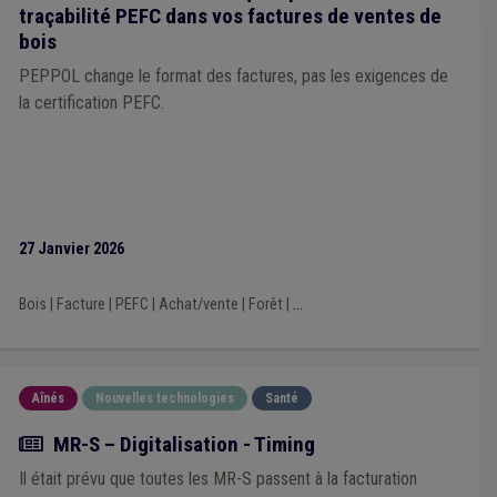
traçabilité PEFC dans vos factures de ventes de
bois
PEPPOL change le format des factures, pas les exigences de
la certification PEFC.
27 Janvier 2026
Bois
|
Facture
|
PEFC
|
Achat/vente
|
Forêt
|
...
Aînés
Nouvelles technologies
Santé
Actualité
MR-S – Digitalisation - Timing
Il était prévu que toutes les MR-S passent à la facturation