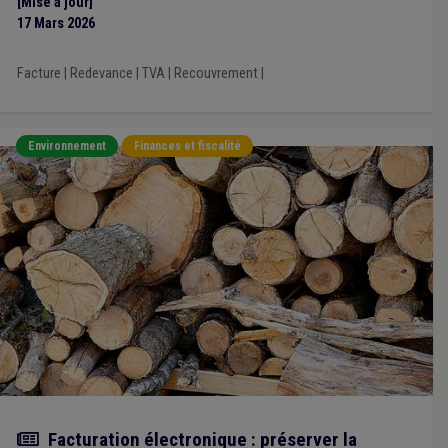
[Mise à jour]
(B2B).
17 Mars 2026
Facture
|
Redevance
|
TVA
|
Recouvrement
|
Environnement
Finances et fiscalité
Actualité
Facturation électronique : préserver la