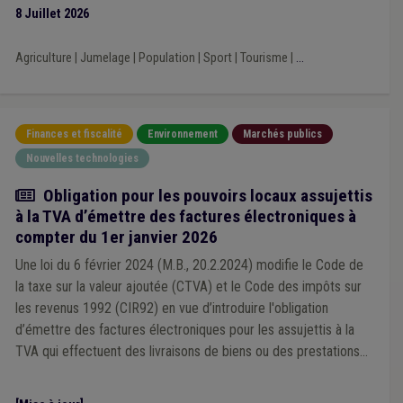
8 Juillet 2026
Règlement de police
(1)
Régularisation
(1)
Rémunération
(1)
Santé
(1)
Soins
(1)
TIC
(1)
Biodiversité
(1)
Carburant
(1)
Agriculture
|
Jumelage
|
Population
|
Sport
|
Tourisme
|
...
Centre d'accueil ou de soins de jour
(1)
Circulaire budgétaire
(1)
Compensation
(1)
Compteur intelligent
(1)
Zone de secours
(1)
Adresse de référence
(1)
AVIQ
(1)
Travaux subsidiés
(1)
Finances et fiscalité
Environnement
Marchés publics
Vie privée
(1)
Droit de tirage
(1)
Espace vert
(1)
Nouvelles technologies
Fraude
(1)
Indépendant
(1)
Indexation
(1)
Démographie
(1)
ILA
(1)
Isolation
(1)
Mutualité
(1)
Actualité
Obligation pour les pouvoirs locaux assujettis
ODD
(1)
Piscine
(1)
PEFC
(1)
à la TVA d’émettre des factures électroniques à
Label de gestion durable des forêts (PEFC, FSC, ...)
(1)
compter du 1er janvier 2026
Subside
(1)
Réfugié
(1)
Salaire
(1)
Fusion
(1)
Mébar
(1)
Une loi du 6 février 2024 (M.B., 20.2.2024) modifie le Code de
la taxe sur la valeur ajoutée (CTVA) et le Code des impôts sur
les revenus 1992 (CIR92) en vue d’introduire l'obligation
d’émettre des factures électroniques pour les assujettis à la
TVA qui effectuent des livraisons de biens ou des prestations
de services, autres que celles qui sont exemptées en vertu de
l'article 44 CTVA, à destination de clients eux-mêmes assujettis