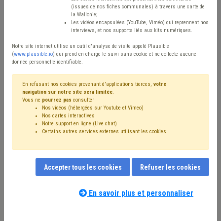
(issues de nos fiches communales) à travers une carte de
Avis / Actions
la Wallonie;
Les vidéos encapsulées (YouTube, Viméo) qui reprennent nos
Réinitialiser
interviews, et nos supports liés aux kits numériques.
Notre site internet utilise un outil d'analyse de visite appelé Plausible
(
www.plausible.io
) qui prend en charge le suivi sans cookie et ne collecte aucune
donnée personnelle identifiable.
Filtrer cette requête avec des mots-clés
En refusant nos cookies provenant d'applications tierces,
votre
navigation sur notre site sera limitée
.
Vous ne
pourrez pas
consulter
⇒ Facture
(
retirer le mot clé
)
Nos vidéos (hébergées sur Youtube et Vimeo)
⇒ Signalisation
(
retirer le mot clé
)
Nos cartes interactives
⇒ Population
(
retirer le mot clé
)
Gaz
(21)
Électricité
(19)
Notre support en ligne (Live chat)
Certains autres services externes utilisant les cookies
Voirie
(17)
Stationnement
(16)
Code de la route
(11)
Coronavirus
(10)
Eau
(9)
Bourgmestre
(9)
CDLD
(7)
Sécurité
(7)
TVA
(7)
Maison de repos
(7)
Tarif social
(7)
Prix
(7)
Chauffage
(7)
Délai
(7)
Accepter tous les cookies
Refuser les cookies
Crise énergétique
(6)
Inondation
(6)
Sécurité routière
(6)
Notre expert(e) associé(e) au terme
Chantier
(6)
Collège
(5)
Mobilité active
(5)
que vous recherchez
(merci de prendre
En savoir plus et personnaliser
Entrepreneur
(5)
Entreprise
(5)
Recouvrement
(5)
connaissance de notre
politique d'assistance-
Subvention
(5)
Trottoir
(5)
Pouvoir adjudicateur
(5)
conseil
) :
Dépense
(5)
GRD
(5)
Informatisation
(4)
Véhicule
(4)