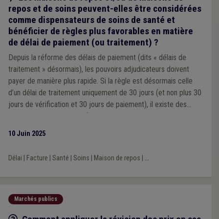
repos et de soins peuvent-elles être considérées
comme dispensateurs de soins de santé et
bénéficier de règles plus favorables en matière
de délai de paiement (ou traitement) ?
Depuis la réforme des délais de paiement (dits « délais de
traitement » désormais), les pouvoirs adjudicateurs doivent
payer de manière plus rapide. Si la règle est désormais celle
d’un délai de traitement uniquement de 30 jours (et non plus 30
jours de vérification et 30 jours de paiement), il existe des
exceptions dont celle en faveur des « adjudicateurs qui
dispensent des soins de santé ».
10 Juin 2025
Délai
|
Facture
|
Santé
|
Soins
|
Maison de repos
|
...
Marchés publics
Q/R