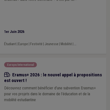
1er Juin 2026
Étudiant
|
Europe
|
Festivité
|
Jeunesse
|
Mobilité
|
...
Europe/international
Appels à projets
Eramus+ 2026 : le nouvel appel à propositions
est ouvert !
Découvrez comment bénéficier d’une subvention Erasmus+
pour vos projets dans le domaine de l’éducation et de la
mobilité estudiantine