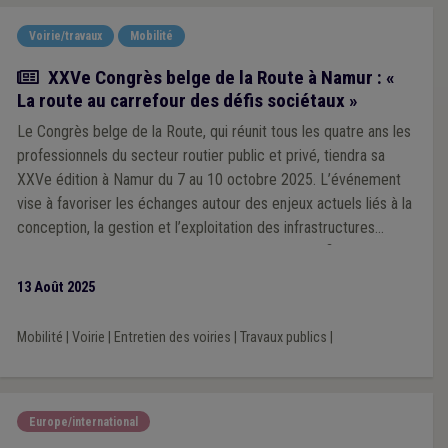
Voirie/travaux
Mobilité
Actualité
XXVe Congrès belge de la Route à Namur : «
La route au carrefour des défis sociétaux »
Le Congrès belge de la Route, qui réunit tous les quatre ans les
professionnels du secteur routier public et privé, tiendra sa
XXVe édition à Namur du 7 au 10 octobre 2025. L’événement
vise à favoriser les échanges autour des enjeux actuels liés à la
conception, la gestion et l’exploitation des infrastructures
routières. Cette édition mettra l’accent sur les défis sociétaux
tels que le changement climatique, la durabilité, les nouvelles
13 Août 2025
mobilités et l’utilisation efficiente des ressources.
Mobilité
|
Voirie
|
Entretien des voiries
|
Travaux publics
|
Europe/international