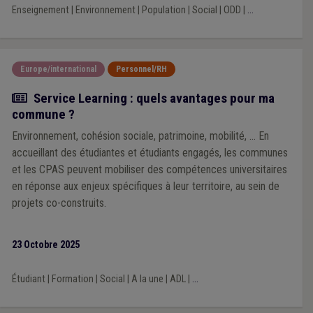
Enseignement
|
Environnement
|
Population
|
Social
|
ODD
|
...
Europe/international
Personnel/RH
Actualité
Service Learning : quels avantages pour ma
commune ?
Environnement, cohésion sociale, patrimoine, mobilité, ... En
accueillant des étudiantes et étudiants engagés, les communes
et les CPAS peuvent mobiliser des compétences universitaires
en réponse aux enjeux spécifiques à leur territoire, au sein de
projets co-construits.
23 Octobre 2025
Étudiant
|
Formation
|
Social
|
A la une
|
ADL
|
...