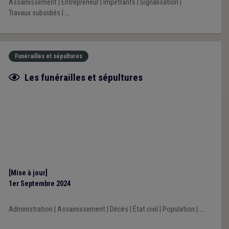
Assainissement
|
Entrepreneur
|
Impétrants
|
Signalisation
|
Travaux subsidiés
|
...
Funérailles et sépultures
Fiche focus
Les funérailles et sépultures
[Mise à jour]
1er Septembre 2024
Administration
|
Assainissement
|
Décès
|
État civil
|
Population
|
...