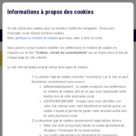
Informations à propos des cookies
Connexion
Vous travaillez dans un/une
Ce site utilise des cookies pour un meilleur confort de navigation. Choisissez
d'accepter ou de refuser certains cookies.
MENU
Notre
politique en matière de cookies
peut vous aider à faire ce choix.
Vous pourrez à tout moment modifier vos préférences en matière de cookies en
cliquant sur le lien "
Cookies: retrait du consentement
" qui se trouve dans le bas de
chaque page du site internet.
Accueil
> Population Signalisation Mobilité
Le site internet www.uvcw.be utilise deux types de cookies :
Trouver un contenu
1) Le premier type de cookies sont dits "essentiels" car le site ne peut
fonctionner correctement sans ceux-ci:
tplNewCookieConsent : ce cookie enregistre vos préférences
en matière de cookies afin de ne pas vous représenter cette
Population Signalisation Mobilité
fenêtre lors de votre prochaine visite.
IDENTIFIANTABONNE : lorsque vous vous identifiez sur
notre site internet avec votre identifiant et mot de passe, ce
cookie s'ajoute et permet de garder votre session active lors
Mobilité
de votre prochaine visite.
2) Le deuxième type de cookies proviennent d'applications tierces :
Notre live chat (crisp.chat) stocke un cookie permettant de
Type de contenu
récupérer l'historique de la conversation;
Les cartes interactives qui présentent les communes