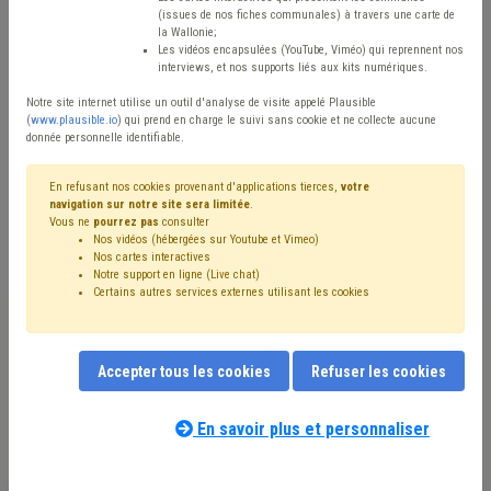
(issues de nos fiches communales) à travers une carte de
Avis / Actions
la Wallonie;
Les vidéos encapsulées (YouTube, Viméo) qui reprennent nos
Réinitialiser
interviews, et nos supports liés aux kits numériques.
Notre site internet utilise un outil d'analyse de visite appelé Plausible
(
www.plausible.io
) qui prend en charge le suivi sans cookie et ne collecte aucune
donnée personnelle identifiable.
Filtrer cette requête avec des mots-clés
En refusant nos cookies provenant d'applications tierces,
votre
navigation sur notre site sera limitée
.
Vous ne
pourrez pas
consulter
⇒ Mobilité
(
retirer le mot clé
)
Nos vidéos (hébergées sur Youtube et Vimeo)
⇒ Signalisation
(
retirer le mot clé
)
Nos cartes interactives
⇒ Population
(
retirer le mot clé
)
Voirie
(22)
Notre support en ligne (Live chat)
Certains autres services externes utilisant les cookies
Stationnement
(18)
Énergie
(15)
Code de la route
(11)
Environnement
(10)
Développement durable
(9)
Climat
(9)
Bourgmestre
(9)
Sécurité
(9)
Véhicule
(7)
Sécurité routière
(6)
Police
(6)
Trottoir
(6)
Chantier
(6)
Accepter tous les cookies
Refuser les cookies
Mobilité active
(6)
Sport
(5)
Transport en commun
(5)
Nos experts associés au terme que
Mobilier urbain
(5)
Impétrants
(5)
Transition
(5)
vous recherchez
(merci de prendre
En savoir plus et personnaliser
Urbanisme
(5)
Appel à projet
(4)
Coronavirus
(4)
connaissance de notre
politique d'assistance-
Formation
(4)
Personnel
(4)
Investissement
(4)
conseil
) :
Transport
(4)
Travaux publics
(4)
Subvention
(4)