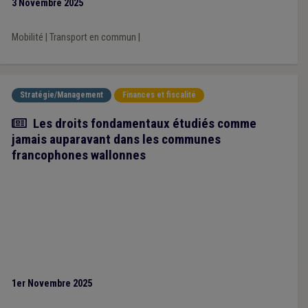
3 Novembre 2025
membres au sein des OCBM.
Mobilité
|
Transport en commun
|
Stratégie/Management
Finances et fiscalité
Article
Les droits fondamentaux étudiés comme
jamais auparavant dans les communes
francophones wallonnes
1er Novembre 2025