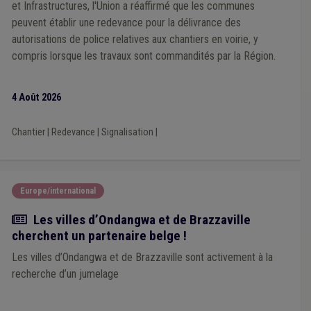
Budget
(2)
Communication
(2)
Cohésion sociale
(2)
et Infrastructures, l'Union a réaffirmé que les communes
Collège
(2)
Conseil communal
(2)
peuvent établir une redevance pour la délivrance des
Conseil consultatif communal
(1)
Conseiller communal
(1)
autorisations de police relatives aux chantiers en voirie, y
Coopération internationale
(1)
Cotisation patronale
(1)
compris lorsque les travaux sont commandités par la Région.
Covoiturage
(1)
Crèche
(1)
Cultes
(1)
Compétence des organes
(1)
Composition des organes
(1)
CoDT
(1)
Cohabitation
(1)
Caméra
(1)
Bénévole
(1)
4 Août 2026
Aide médicale urgente
(1)
Additionnels communaux
(1)
Administration
(1)
Adoption
(1)
Ancrage local
(1)
Chantier
|
Redevance
|
Signalisation
|
Animal
(1)
Armée
(1)
Domiciliation
(1)
Eau
(1)
Délinquance environnementale
(1)
Décentralisation
(1)
Électricité
(1)
Égalité des chances
(1)
Égouttage
(1)
Éolien
(1)
Expropriation
(1)
Étranger
(1)
Enfance
(1)
Europe/international
Entreprise publique
(1)
Transfrontalier
(1)
Travaux subsidiés
(1)
Registre d'Etat civil
(1)
Actualité
Les villes d’Ondangwa et de Brazzaville
Règlement de police
(1)
Rémunération
(1)
cherchent un partenaire belge !
Rénovation rurale
(1)
Servitude
(1)
Simplification administrative
(1)
Qualité
(1)
Loisir
(1)
Les villes d’Ondangwa et de Brazzaville sont activement à la
Mandataire
(1)
Marché
(1)
Média
(1)
Mémorandum
(1)
recherche d’un jumelage
Jumelage
(1)
Location
(1)
Occupation de la voirie
(1)
Photovoltaïque
(1)
Plan communal d'aménagement du territoire
(1)