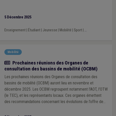
5 Décembre 2025
Enseignement
|
Étudiant
|
Jeunesse
|
Mobilité
|
Sport
|
...
Mobilité
Actualité
Prochaines réunions des Organes de
consultation des bassins de mobilité (OCBM)
Les prochaines réunions des Organes de consultation des
bassins de mobilité (OCBM) auront lieu en novembre et
décembre 2025. Les OCBM regroupent notamment l’AOT, l’OTW
(le TEC), et les représentants locaux. Ces organes émettent
des recommandations concernant les évolutions de l’offre de
mobilité collective et partagée. Les communes sont
encouragées à participer activement et à désigner leurs