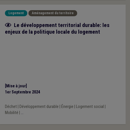
Logement
Aménagement du territoire
Fiche focus
Le développement territorial durable: les
enjeux de la politique locale du logement
[Mise à jour]
1er Septembre 2024
Déchet
|
Développement durable
|
Énergie
|
Logement social
|
Mobilité
|
...