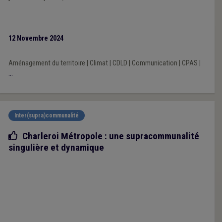
12 Novembre 2024
Aménagement du territoire
|
Climat
|
CDLD
|
Communication
|
CPAS
|
...
Inter(supra)communalité
Bonne pratique
Charleroi Métropole : une supracommunalité
singulière et dynamique