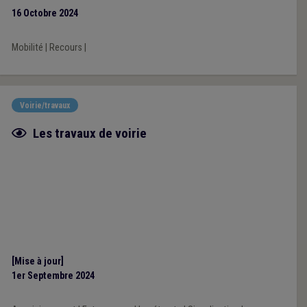
16 Octobre 2024
Mobilité
|
Recours
|
Voirie/travaux
Fiche focus
Les travaux de voirie
[Mise à jour]
1er Septembre 2024