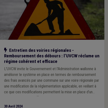
Notre action
Entretien des voiries régionales -
Remboursement des débours : l’UVCW réclame un
régime cohérent et efficace
L'UVCW invite le Gouvernement et l’Administration wallonne à
améliorer le système en place en termes de remboursement
des frais avancés par une commune sur une voire régionale par
une modification de la réglementation applicable, en veillant à
ce que ces modifications permettent la mise en place d’un
régime cohérent et efficace. L’UVCW a, par ailleurs, rappelé à la
Région les obligations qui sont les siennes quant à l’entretien de
30 Avril 2024