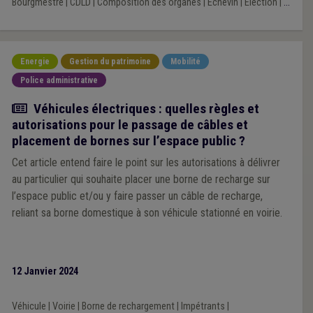
Bourgmestre
|
CDLD
|
Composition des organes
|
Échevin
|
Élection
|
...
Energie
Gestion du patrimoine
Mobilité
Police administrative
Article
Véhicules électriques : quelles règles et
autorisations pour le passage de câbles et
placement de bornes sur l’espace public ?
Cet article entend faire le point sur les autorisations à délivrer
au particulier qui souhaite placer une borne de recharge sur
l’espace public et/ou y faire passer un câble de recharge,
reliant sa borne domestique à son véhicule stationné en voirie.
12 Janvier 2024
Véhicule
|
Voirie
|
Borne de rechargement
|
Impétrants
|