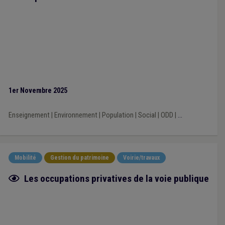
1er Novembre 2025
Enseignement
|
Environnement
|
Population
|
Social
|
ODD
|
...
Mobilité
Gestion du patrimoine
Voirie/travaux
Fiche focus
Les occupations privatives de la voie publique