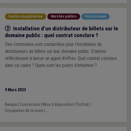
Gestion du patrimoine
Marchés publics
Voirie/travaux
Q/R
Installation d’un distributeur de billets sur le
domaine public : quel contrat conclure ?
Des communes sont contactées pour l’installation de
distributeurs de billets sur leur domaine public. D’autres
réfléchissent à lancer un appel d’offres. Quel contrat conclure
dans ce cadre ? Quels sont les points d’attention ?
9 Mars 2023
Banque
|
Concession
|
Mise à disposition
|
Trottoir
|
Occupation de la voirie
|
...