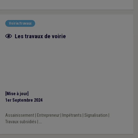
Voirie/travaux
Fiche focus
Les travaux de voirie
[Mise à jour]
1er Septembre 2024
Assainissement
|
Entrepreneur
|
Impétrants
|
Signalisation
|
Travaux subsidiés
|
...