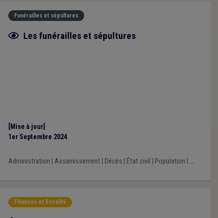
Funérailles et sépultures
Fiche focus
Les funérailles et sépultures
[Mise à jour]
1er Septembre 2024
Administration
|
Assainissement
|
Décès
|
État civil
|
Population
|
...
Finances et fiscalité