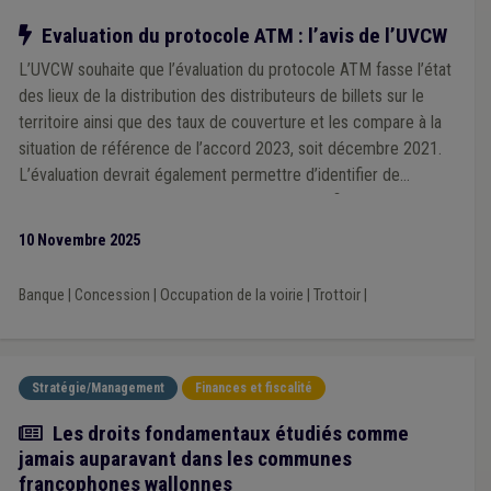
Notre action
Evaluation du protocole ATM : l’avis de l’UVCW
L’UVCW souhaite que l’évaluation du protocole ATM fasse l’état
des lieux de la distribution des distributeurs de billets sur le
territoire ainsi que des taux de couverture et les compare à la
situation de référence de l’accord 2023, soit décembre 2021.
L’évaluation devrait également permettre d’identifier de
manière objective les zones mal desservies afin de pouvoir
définir des actions permettant d’améliorer la situation.
10 Novembre 2025
Banque
|
Concession
|
Occupation de la voirie
|
Trottoir
|
Stratégie/Management
Finances et fiscalité
Article
Les droits fondamentaux étudiés comme
jamais auparavant dans les communes
francophones wallonnes