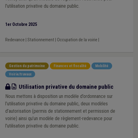
l'utilisation privative du domaine public.
1er Octobre 2025
Redevance
|
Stationnement
|
Occupation de la voirie
|
Gestion du patrimoine
Finances et fiscalité
Mobilité
Voirie/travaux
Modèle
Utilisation privative du domaine public
Nous mettons à disposition un modèle d’ordonnance sur
l’utilisation privative du domaine public, deux modèles
d’autorisation (permis de stationnement et permission de
voirie) ainsi qu’un modèle de règlement-redevance pour
l'utilisation privative du domaine public.