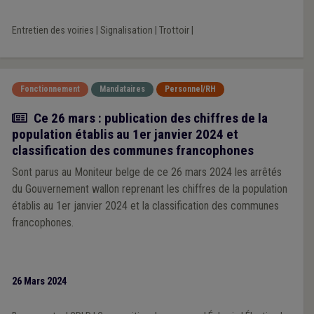
son réseau, et le caractère uniquement supplétif des
communes à cet égard.
Entretien des voiries
|
Signalisation
|
Trottoir
|
Fonctionnement
Mandataires
Personnel/RH
Actualité
Ce 26 mars : publication des chiffres de la
population établis au 1er janvier 2024 et
classification des communes francophones
Sont parus au Moniteur belge de ce 26 mars 2024 les arrêtés
du Gouvernement wallon reprenant les chiffres de la population
établis au 1er janvier 2024 et la classification des communes
francophones.
26 Mars 2024