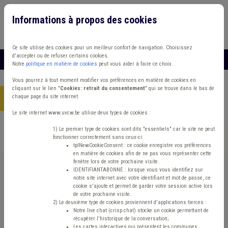
Informations à propos des cookies
Connexion
Vous travaillez dans un/une
Ce site utilise des cookies pour un meilleur confort de navigation. Choisissez
d'accepter ou de refuser certains cookies.
MENU
Notre
politique en matière de cookies
peut vous aider à faire ce choix.
Vous pourrez à tout moment modifier vos préférences en matière de cookies en
cliquant sur le lien "
Cookies: retrait du consentement
" qui se trouve dans le bas de
chaque page du site internet.
Accueil
> Population Signalisation Occupation de la voirie
Le site internet www.uvcw.be utilise deux types de cookies :
Trouver un contenu
1) Le premier type de cookies sont dits "essentiels" car le site ne peut
fonctionner correctement sans ceux-ci:
tplNewCookieConsent : ce cookie enregistre vos préférences
en matière de cookies afin de ne pas vous représenter cette
Population Signalisation Occupation de
fenêtre lors de votre prochaine visite.
IDENTIFIANTABONNE : lorsque vous vous identifiez sur
la voirie
notre site internet avec votre identifiant et mot de passe, ce
cookie s'ajoute et permet de garder votre session active lors
de votre prochaine visite.
2) Le deuxième type de cookies proviennent d'applications tierces :
Voirie/travaux
Notre live chat (crisp.chat) stocke un cookie permettant de
récupérer l'historique de la conversation;
Les cartes interactives qui présentent les communes