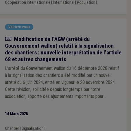
Coopération internationale
|
International
|
Population
|
Voirie/travaux
Actualité
Modification de l’AGW (arrêté du
Gouvernement wallon) relatif à la signalisation
des chantiers : nouvelle interprétation de l’article
68 et autres changements
L'arrêté du Gouvernement wallon du 16 décembre 2020 relatif
à la signalisation des chantiers a été modifié par un nouvel
arrêté du 6 juin 2024, entré en vigueur le 28 novembre 2024.
Cette révision, sollicitée depuis longtemps par notre
association, apporte des ajustements importants pour
améliorer la sécurité des travailleurs et des usagers.
14 Mars 2025
Chantier
|
Signalisation
|