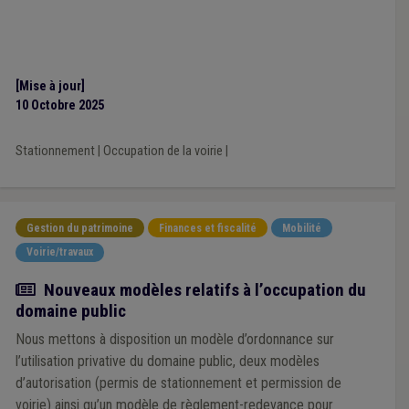
[Mise à jour]
10 Octobre 2025
Stationnement
|
Occupation de la voirie
|
Gestion du patrimoine
Finances et fiscalité
Mobilité
Voirie/travaux
Actualité
Nouveaux modèles relatifs à l’occupation du
domaine public
Nous mettons à disposition un modèle d’ordonnance sur
l’utilisation privative du domaine public, deux modèles
d’autorisation (permis de stationnement et permission de
voirie) ainsi qu’un modèle de règlement-redevance pour