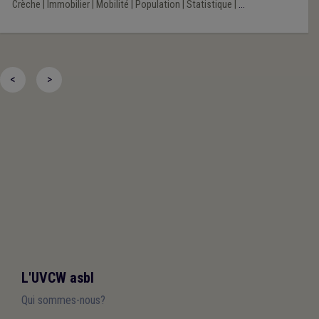
Crèche
|
Immobilier
|
Mobilité
|
Population
|
Statistique
|
...
<
>
L'UVCW asbl
Qui sommes-nous?