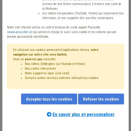
Type de contenu
(issues de nos fiches communales) à travers une carte de
la Wallonie;
Avis / Actions
Les vidéos encapsulées (YouTube, Viméo) qui reprennent nos
interviews, et nos supports liés aux kits numériques.
Réinitialiser
Notre site internet utilise un outil d'analyse de visite appelé Plausible
(
www.plausible.io
) qui prend en charge le suivi sans cookie et ne collecte aucune
donnée personnelle identifiable.
Filtrer cette requête avec des mots-clés
En refusant nos cookies provenant d'applications tierces,
votre
navigation sur notre site sera limitée
.
Vous ne
pourrez pas
consulter
Nos vidéos (hébergées sur Youtube et Vimeo)
⇒ Signalisation
(
retirer le mot clé
)
Nos cartes interactives
Notre support en ligne (Live chat)
⇒ Population
(
retirer le mot clé
)
Voirie
(20)
Certains autres services externes utilisant les cookies
Stationnement
(19)
⇒ Occupation de la voirie
(
retirer le mot clé
)
Code de la route
(11)
Bourgmestre
(10)
Sécurité
(8)
Accepter tous les cookies
Refuser les cookies
Sécurité routière
(7)
Trottoir
(7)
Chantier
(6)
Mobilité active
(6)
Impétrants
(5)
Véhicule
(5)
Coronavirus
(4)
Redevance
(4)
Forain
(4)
En savoir plus et personnaliser
Notre expert(e) associé(e) au terme
Mobilier urbain
(4)
Police
(4)
Décès
(4)
Commerce
(4)
que vous recherchez
(merci de prendre
Échevin
(3)
Élection
(3)
Entrepreneur
(3)
connaissance de notre
politique d'assistance-
Permis d'urbanisme
(3)
Ordre public
(3)