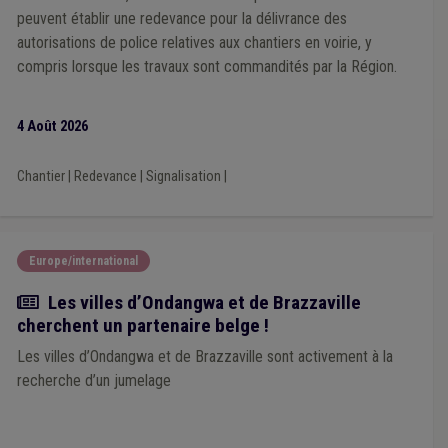
Rémunération
(1)
Qualité
(1)
Protection de la nature
(1)
peuvent établir une redevance pour la délivrance des
Plan d'alignement
(1)
Pension
(1)
Mobilité
(1)
autorisations de police relatives aux chantiers en voirie, y
Nature
(1)
Mandataire
(1)
Jumelage
(1)
compris lorsque les travaux sont commandités par la Région.
International
(1)
IPP
(1)
Informatique
(1)
Étranger
(1)
Expropriation
(1)
Formation
(1)
Grades légaux
(1)
Handicapé
(1)
Immobilier
(1)
Mise à disposition
(1)
4 Août 2026
Borne de rechargement
(1)
Compensation
(1)
Délai
(1)
Démographie
(1)
Dépense
(1)
Droit de tirage
(1)
Chantier
|
Redevance
|
Signalisation
|
Fraude
(1)
Horeca
(1)
ODD
(1)
Pouvoir adjudicateur
(1)
Salaire
(1)
Fusion
(1)
Transition
(1)
Festivité
(1)
Subvention
(1)
Taxi
(1)
Servitude
(1)
Smart city
(1)
Social
(1)
Travaux subsidiés
(1)
Adresse de référence
(1)
Europe/international
Actualité
Les villes d’Ondangwa et de Brazzaville
cherchent un partenaire belge !
Les villes d’Ondangwa et de Brazzaville sont activement à la
recherche d’un jumelage