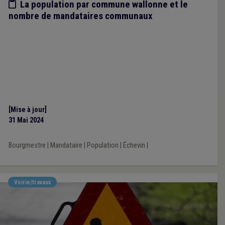
Etude/chiffres
La population par commune wallonne et le
nombre de mandataires communaux
[Mise à jour]
31 Mai 2024
Bourgmestre
|
Mandataire
|
Population
|
Échevin
|
Voirie/travaux