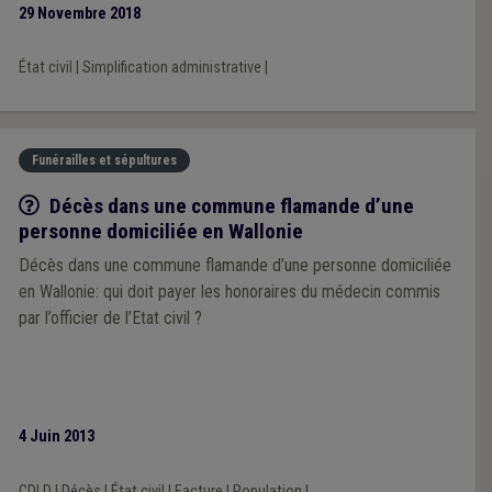
29 Novembre 2018
État civil
|
Simplification administrative
|
Funérailles et sépultures
Q/R
Décès dans une commune flamande d’une
personne domiciliée en Wallonie
Décès dans une commune flamande d’une personne domiciliée
en Wallonie: qui doit payer les honoraires du médecin commis
par l’officier de l’Etat civil ?
4 Juin 2013
CDLD
|
Décès
|
État civil
|
Facture
|
Population
|
...