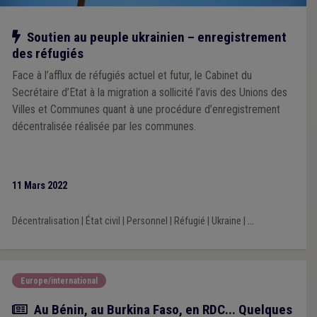
Notre action
Soutien au peuple ukrainien – enregistrement
des réfugiés
Face à l’afflux de réfugiés actuel et futur, le Cabinet du
Secrétaire d’Etat à la migration a sollicité l’avis des Unions des
Villes et Communes quant à une procédure d’enregistrement
décentralisée réalisée par les communes.
11 Mars 2022
Décentralisation
|
État civil
|
Personnel
|
Réfugié
|
Ukraine
|
...
Europe/international
Article
Au Bénin, au Burkina Faso, en RDC... Quelques