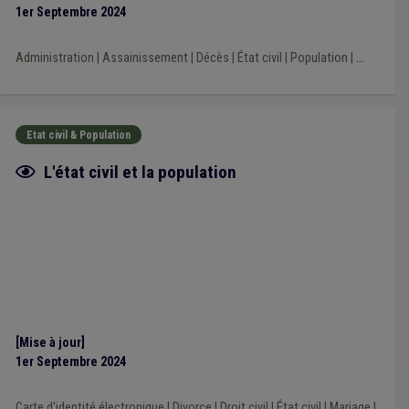
1er Septembre 2024
Administration
|
Assainissement
|
Décès
|
État civil
|
Population
|
...
Etat civil & Population
Fiche focus
L'état civil et la population
[Mise à jour]
1er Septembre 2024
Carte d'identité électronique
|
Divorce
|
Droit civil
|
État civil
|
Mariage
|