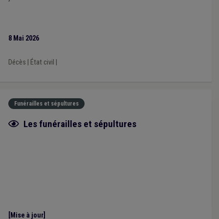
8 Mai 2026
Décès
|
État civil
|
Funérailles et sépultures
Fiche focus
Les funérailles et sépultures
[Mise à jour]