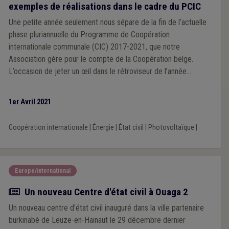
exemples de réalisations dans le cadre du PCIC
Une petite année seulement nous sépare de la fin de l’actuelle
phase pluriannuelle du Programme de Coopération
internationale communale (CIC) 2017-2021, que notre
Association gère pour le compte de la Coopération belge.
L’occasion de jeter un œil dans le rétroviseur de l’année
passée, à travers quelques exemples de réalisations menées
par divers partenariats et ce malgré le coup de frein imposé
1er Avril 2021
par la Covid.
Coopération internationale
|
Énergie
|
État civil
|
Photovoltaïque
|
Europe/international
Actualité
Un nouveau Centre d'état civil à Ouaga 2
Un nouveau centre d'état civil inauguré dans la ville partenaire
burkinabè de Leuze-en-Hainaut le 29 décembre dernier