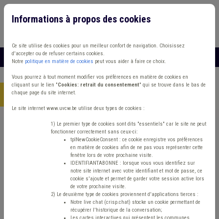
Informations à propos des cookies
Connexion
Vous travaillez dans un/une
Ce site utilise des cookies pour un meilleur confort de navigation. Choisissez
d'accepter ou de refuser certains cookies.
MENU
Notre
politique en matière de cookies
peut vous aider à faire ce choix.
Vous pourrez à tout moment modifier vos préférences en matière de cookies en
cliquant sur le lien "
Cookies: retrait du consentement
" qui se trouve dans le bas de
chaque page du site internet.
Accueil
> État civil
Le site internet www.uvcw.be utilise deux types de cookies :
Trouver un contenu
1) Le premier type de cookies sont dits "essentiels" car le site ne peut
fonctionner correctement sans ceux-ci:
tplNewCookieConsent : ce cookie enregistre vos préférences
en matière de cookies afin de ne pas vous représenter cette
État civil
fenêtre lors de votre prochaine visite.
IDENTIFIANTABONNE : lorsque vous vous identifiez sur
notre site internet avec votre identifiant et mot de passe, ce
cookie s'ajoute et permet de garder votre session active lors
Matière(s) principale(s)
de votre prochaine visite.
2) Le deuxième type de cookies proviennent d'applications tierces :
Notre live chat (crisp.chat) stocke un cookie permettant de
Type de contenu
récupérer l'historique de la conversation;
Les cartes interactives qui présentent les communes