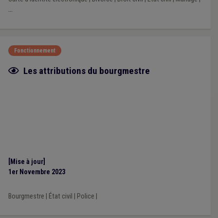
...
Fonctionnement
Fiche focus
Les attributions du bourgmestre
[Mise à jour]
1er Novembre 2023
Bourgmestre
|
État civil
|
Police
|