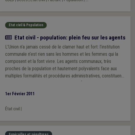
Etat civil & Population
Article
Etat civil - population: plein feu sur les agents
L’Union n’a jamais cessé de le clamer haut et fort: l’institution
communale n’est rien sans les hommes et les femmes qui la
composent et la font vivre. Les agents communaux, très
proches de la population et hautement polyvalents face aux
multiples formalités et procédures administratives, constituent
ainsi l’une des pierres angulaires de l’édifice communal.
1er Février 2011
État civil
|
Funérailles et sépultures