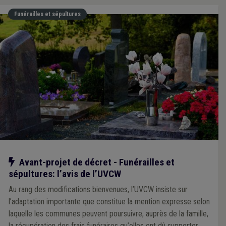
Funérailles et sépultures
Notre action
Avant-projet de décret - Funérailles et
sépultures: l’avis de l’UVCW
Au rang des modifications bienvenues, l’UVCW insiste sur
l’adaptation importante que constitue la mention expresse selon
laquelle les communes peuvent poursuivre, auprès de la famille,
la récupération des frais funéraires qu’elles ont dû supporter.