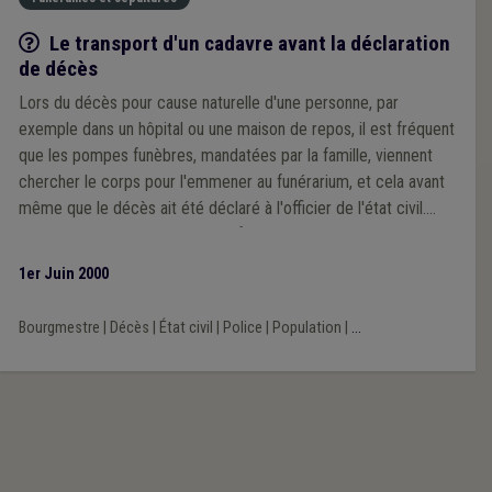
Q/R
Le transport d'un cadavre avant la déclaration
de décès
Lors du décès pour cause naturelle d'une personne, par
exemple dans un hôpital ou une maison de repos, il est fréquent
que les pompes funèbres, mandatées par la famille, viennent
chercher le corps pour l'emmener au funérarium, et cela avant
même que le décès ait été déclaré à l'officier de l'état civil.
Cette pratique s'explique par le fait que le service état
civil/population de la commune ne peut pas être ouvert en
1er Juin 2000
permanence, spécialement le week-end, et que les institutions
de soins ou d'accueil des personnes âgées préfèrent être
Bourgmestre
|
Décès
|
État civil
|
Police
|
Population
|
...
"débarrassées" rapidement des corps. Une telle pratique est-
elle légale? Quel rôle l'autorité communale joue-t-elle en ce
domaine?