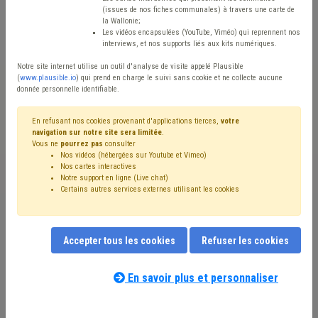
(issues de nos fiches communales) à travers une carte de
Avis / Actions
la Wallonie;
Les vidéos encapsulées (YouTube, Viméo) qui reprennent nos
Réinitialiser
interviews, et nos supports liés aux kits numériques.
Notre site internet utilise un outil d'analyse de visite appelé Plausible
(
www.plausible.io
) qui prend en charge le suivi sans cookie et ne collecte aucune
donnée personnelle identifiable.
Filtrer cette requête avec des mots-clés
En refusant nos cookies provenant d'applications tierces,
votre
navigation sur notre site sera limitée
.
Vous ne
pourrez pas
consulter
⇒ État civil
(
retirer le mot clé
)
Décès
(4)
Nos vidéos (hébergées sur Youtube et Vimeo)
Coopération internationale
(4)
Population
(3)
Police
(2)
Nos cartes interactives
Assainissement
(2)
Bourgmestre
(2)
Notre support en ligne (Live chat)
Certains autres services externes utilisant les cookies
Carte d'identité électronique
(1)
Climat
(1)
CDLD
(1)
Cohésion sociale
(1)
Développement durable
(1)
Divorce
(1)
Droit civil
(1)
Éco-conseiller
(1)
Énergie
(1)
Facture
(1)
Formation
(1)
Indigent
(1)
Informatique
(1)
Accepter tous les cookies
Refuser les cookies
International
(1)
Mariage
(1)
Personnel
(1)
Notre expert(e) associé(e) au terme
Photovoltaïque
(1)
Administration
(1)
que vous recherchez
(merci de prendre
En savoir plus et personnaliser
Décentralisation
(1)
Santé
(1)
connaissance de notre
politique d'assistance-
Simplification administrative
(1)
Transport
(1)
conseil
) :
Coopération au développement
(1)
Démocratie locale
(1)