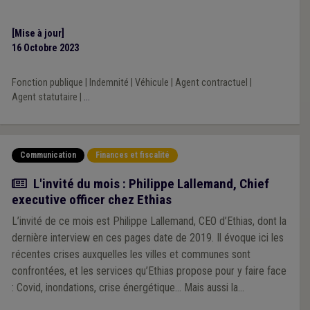
cette indemnité.
[Mise à jour]
16 Octobre 2023
Fonction publique
|
Indemnité
|
Véhicule
|
Agent contractuel
|
Agent statutaire
|
...
Communication
Finances et fiscalité
Article
L'invité du mois : Philippe Lallemand, Chief
executive officer chez Ethias
L’invité de ce mois est Philippe Lallemand, CEO d’Ethias, dont la
dernière interview en ces pages date de 2019. Il évoque ici les
récentes crises auxquelles les villes et communes sont
confrontées, et les services qu’Ethias propose pour y faire face
: Covid, inondations, crise énergétique… Mais aussi la
cybercriminalité, dont il sera de plus en plus question à l’avenir.