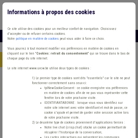
Informations à propos des cookies
Connexion
Vous travaillez dans un/une
Ce site utilise des cookies pour un meilleur confort de navigation. Choisissez
d'accepter ou de refuser certains cookies.
MENU
Notre
politique en matière de cookies
peut vous aider à faire ce choix.
Vous pourrez à tout moment modifier vos préférences en matière de cookies en
cliquant sur le lien "
Cookies: retrait du consentement
" qui se trouve dans le bas de
chaque page du site internet.
Accueil
> Assurance Agent contractuel
Le site internet www.uvcw.be utilise deux types de cookies :
Trouver un contenu
1) Le premier type de cookies sont dits "essentiels" car le site ne peut
fonctionner correctement sans ceux-ci:
tplNewCookieConsent : ce cookie enregistre vos préférences
en matière de cookies afin de ne pas vous représenter cette
Assurance Agent contractuel
fenêtre lors de votre prochaine visite.
IDENTIFIANTABONNE : lorsque vous vous identifiez sur
notre site internet avec votre identifiant et mot de passe, ce
cookie s'ajoute et permet de garder votre session active lors
Matière(s) principale(s)
de votre prochaine visite.
2) Le deuxième type de cookies proviennent d'applications tierces :
Notre live chat (crisp.chat) stocke un cookie permettant de
Type de contenu
récupérer l'historique de la conversation;
Les cartes interactives qui présentent les communes