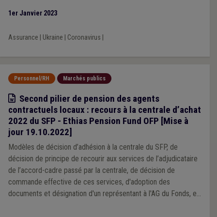
1er Janvier 2023
Assurance
|
Ukraine
|
Coronavirus
|
Personnel/RH
Marchés publics
Modèle
Second pilier de pension des agents
contractuels locaux : recours à la centrale d’achat
2022 du SFP - Ethias Pension Fund OFP [Mise à
jour 19.10.2022]
Modèles de décision d’adhésion à la centrale du SFP, de
décision de principe de recourir aux services de l’adjudicataire
de l’accord-cadre passé par la centrale, de décision de
commande effective de ces services, d'adoption des
documents et désignation d'un représentant à l'AG du Fonds, et
de protocole de négociation syndicale