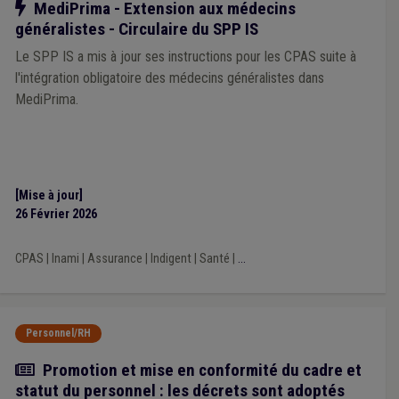
Notre action
MediPrima - Extension aux médecins
généralistes - Circulaire du SPP IS
Le SPP IS a mis à jour ses instructions pour les CPAS suite à
l'intégration obligatoire des médecins généralistes dans
MediPrima.
[Mise à jour]
26 Février 2026
CPAS
|
Inami
|
Assurance
|
Indigent
|
Santé
|
...
Personnel/RH
Actualité
Promotion et mise en conformité du cadre et
statut du personnel : les décrets sont adoptés