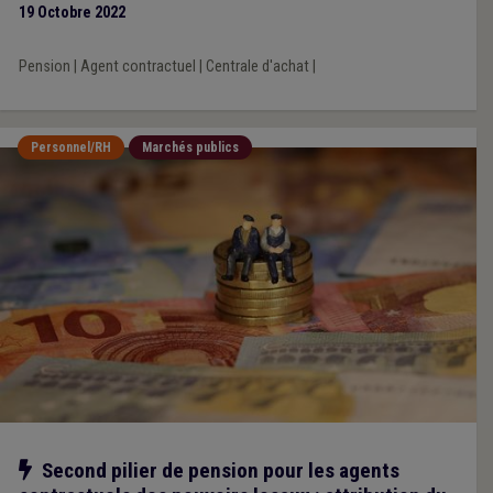
19 Octobre 2022
Pension
|
Agent contractuel
|
Centrale d'achat
|
Personnel/RH
Marchés publics
Notre action
Second pilier de pension pour les agents