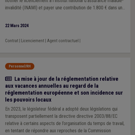
notifier le licenciement à l’Institut national d'assurance maladie-
invalidité (INAMI) et payer une contribution de 1.800 € dans un
délai de 45 jours à dater de la rupture du contrat de travail.
22 Mars 2024
Contrat
|
Licenciement
|
Agent contractuel
|
Personnel/RH
Article
La mise à jour de la réglementation relative
aux vacances annuelles au regard de la
réglementation européenne et son incidence sur
les pouvoirs locaux
En 2023, le législateur fédéral a adopté deux législations qui
transposent partiellement la directive directive 2003/88/EC
relative à certains aspects de l’organisation du temps de travail,
en tentant de répondre aux reproches de la Commission