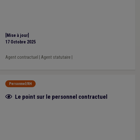
[Mise à jour]
17 Octobre 2025
Agent contractuel
|
Agent statutaire
|
Personnel/RH
Fiche focus
Le point sur le personnel contractuel