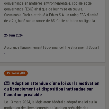
gouvernance en matières environnementale, sociale et de
gouvernance (ESG) ainsi que de leur mise en œuvre,
Sustainable Fitch a attribué à Ethias S.A. un rating ESG d’entité
de « 2 », basé sur un score de 63. Cette notation souligne la
solide performance d’Ethias sur l’intégration active des
dimensions et critères ESG dans ses processus business,
25 Juin 2024
stratégiques et d’investissement. Ce scoring place Ethias parmi
les 25 % des institutions financières les mieux notées à ce jour,
Assurance
|
Environnement
|
Gouvernance
|
Investissement
|
Social
|
aucune institution financière n’ayant encore atteint la note
...
maximale de « 1 ».
Personnel/RH
Actualité
Adoption attendue d’une loi sur la motivation
du licenciement et disposition inattendue sur
l’audition préalable
Le 13 mars 2024, le législateur fédéral a adopté une loi sur la
motivation des licenciements et l’audition préalable des