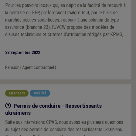
Pour les pouvoirs locaux qui, en dépit de la facilité de recourir à
la centrale du SFP, préfèreraient malgré tout, par le biais de
marchés publics spécifiques, recourir à une solution de type
assurance (branche 23), l’UVCW propose des modèles de
clauses techniques et critères d’attribution rédigés par KPMG,
en collaboration avec le cabinet Younity.
28 Septembre 2022
Pension
|
Agent contractuel
|
Etrangers
Mobilité
Q/R
Permis de conduire - Ressortissants
ukrainiens
Suite aux intervisions CPAS, nous avons eu plusieurs questions
au sujet des permis de conduire des ressortissants ukrainiens.