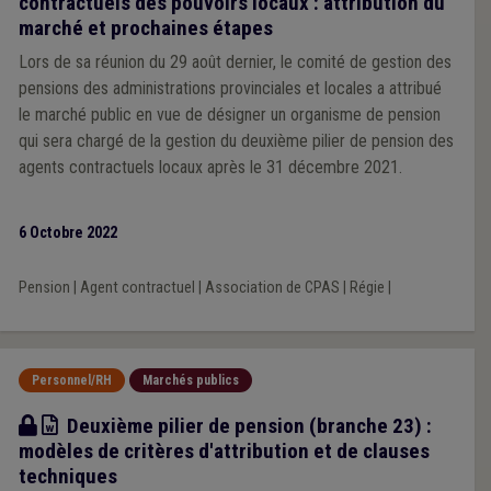
contractuels des pouvoirs locaux : attribution du
marché et prochaines étapes
Lors de sa réunion du 29 août dernier, le comité de gestion des
pensions des administrations provinciales et locales a attribué
le marché public en vue de désigner un organisme de pension
qui sera chargé de la gestion du deuxième pilier de pension des
agents contractuels locaux après le 31 décembre 2021.
6 Octobre 2022
Pension
|
Agent contractuel
|
Association de CPAS
|
Régie
|
Personnel/RH
Marchés publics
Modèle
Deuxième pilier de pension (branche 23) :
modèles de critères d'attribution et de clauses
techniques