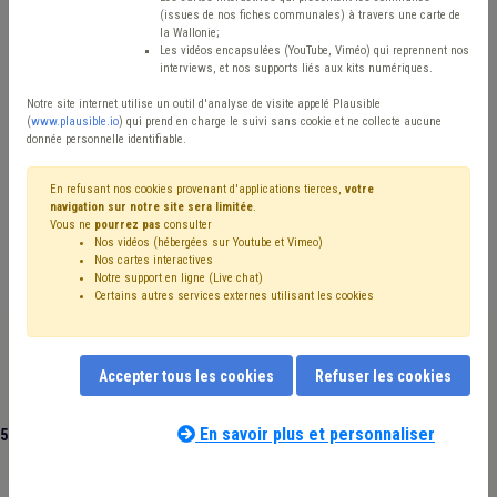
(issues de nos fiches communales) à travers une carte de
Avis / Actions
la Wallonie;
Les vidéos encapsulées (YouTube, Viméo) qui reprennent nos
Réinitialiser
interviews, et nos supports liés aux kits numériques.
Notre site internet utilise un outil d'analyse de visite appelé Plausible
(
www.plausible.io
) qui prend en charge le suivi sans cookie et ne collecte aucune
donnée personnelle identifiable.
Filtrer cette requête avec des mots-clés
En refusant nos cookies provenant d'applications tierces,
votre
navigation sur notre site sera limitée
.
Vous ne
pourrez pas
consulter
⇒ Assurance
(
retirer le mot clé
)
Nos vidéos (hébergées sur Youtube et Vimeo)
⇒ Agent contractuel
(
retirer le mot clé
)
Inondation
(12)
Nos cartes interactives
Calamité
(9)
Coronavirus
(8)
Agent statutaire
(7)
Notre support en ligne (Live chat)
Certains autres services externes utilisant les cookies
Contrat
(5)
Responsabilité
(4)
Pension
(3)
Santé
(3)
Indemnité
(3)
Vaccination
(3)
Mise à disposition
(3)
Ukraine
(3)
Congé
(3)
Fonction publique
(3)
Gaz
(2)
Licenciement
(2)
Déchet
(2)
Électricité
(2)
Crèche
(2)
Accepter tous les cookies
Refuser les cookies
Bénévole
(2)
Accident du travail
(2)
Chômage
(2)
Recours
(2)
Social
(2)
Soins
(2)
En savoir plus et personnaliser
55 documents trouvés
|
Réinitialiser
Responsabilité civile
(2)
Maladie professionnelle
(2)
Mandataire
(1)
Marché public
(1)
Permis de conduire
(1)
Permis d'urbanisme
(1)
Pollution
(1)
Recouvrement
(1)