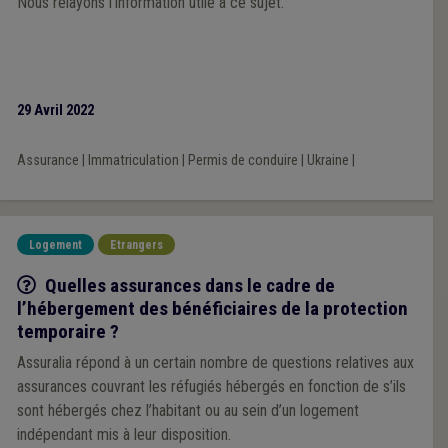
Nous relayons l’information utile à ce sujet.
29 Avril 2022
Assurance
|
Immatriculation
|
Permis de conduire
|
Ukraine
|
Logement
Etrangers
Q/R
Quelles assurances dans le cadre de
l’hébergement des bénéficiaires de la protection
temporaire ?
Assuralia répond à un certain nombre de questions relatives aux
assurances couvrant les réfugiés hébergés en fonction de s’ils
sont hébergés chez l’habitant ou au sein d’un logement
indépendant mis à leur disposition.