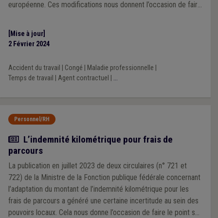
européenne. Ces modifications nous donnent l’occasion de faire
le point sur la matière complexe des vacances annuelles dans la
fonction publique locale.
[Mise à jour]
2 Février 2024
Accident du travail
|
Congé
|
Maladie professionnelle
|
Temps de travail
|
Agent contractuel
|
...
Personnel/RH
Actualité
L’indemnité kilométrique pour frais de
parcours
La publication en juillet 2023 de deux circulaires (n° 721 et
722) de la Ministre de la Fonction publique fédérale concernant
l’adaptation du montant de l’indemnité kilométrique pour les
frais de parcours a généré une certaine incertitude au sein des
pouvoirs locaux. Cela nous donne l’occasion de faire le point sur