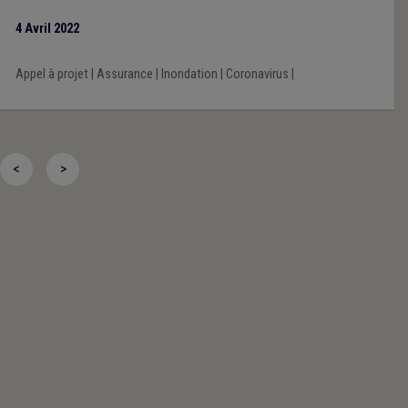
inondations de juillet et indemniser, à ce jour, plus de 90 % des
4 Avril 2022
dossiers.
Appel à projet
|
Assurance
|
Inondation
|
Coronavirus
|
<
>