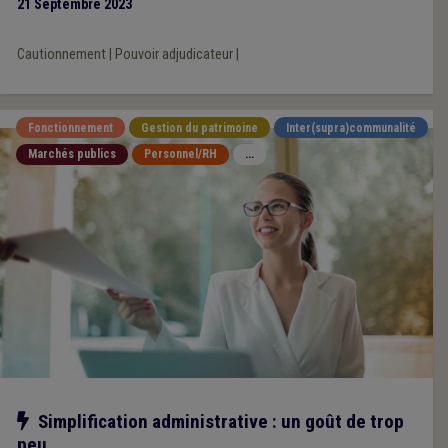
21 Septembre 2023
Cautionnement
|
Pouvoir adjudicateur
|
Fonctionnement
Gestion du patrimoine
Inter(supra)communalité
Marchés publics
Personnel/RH
...
Notre action
Simplification administrative : un goût de trop
peu…