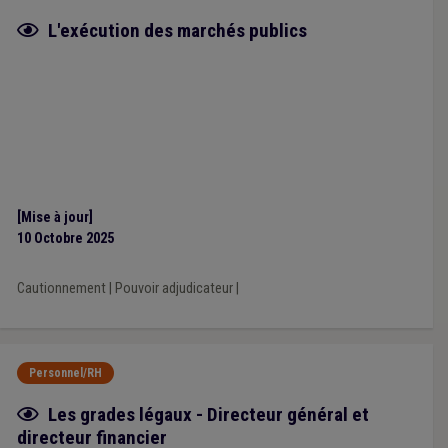
Fiche focus
L'exécution des marchés publics
[Mise à jour]
10 Octobre 2025
Cautionnement
|
Pouvoir adjudicateur
|
Personnel/RH
Fiche focus
Les grades légaux - Directeur général et
directeur financier