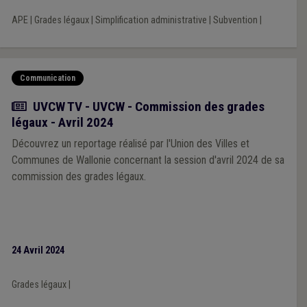
de l’ensemble des administrations dispensatrices de subsides
APE
|
Grades légaux
|
Simplification administrative
|
Subvention
|
aux pouvoirs locaux est notamment demandée, afin de
s’assurer que la réforme soit comprise et appliquée de manière
uniforme pour l’ensemble des employeurs locaux qui en
bénéficient, et que la charge administrative conséquente qui
Communication
leur est parfois demandée soit drastiquement allégée.
Actualité
UVCW TV - UVCW - Commission des grades
légaux - Avril 2024
Découvrez un reportage réalisé par l'Union des Villes et
Communes de Wallonie concernant la session d'avril 2024 de sa
commission des grades légaux.
24 Avril 2024
Grades légaux
|