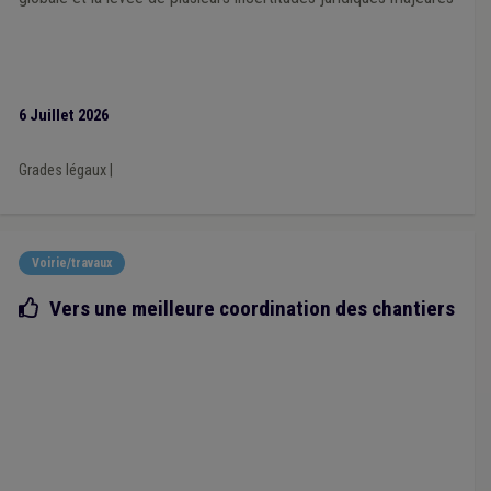
6 Juillet 2026
Grades légaux
|
Voirie/travaux
Bonne pratique
Vers une meilleure coordination des chantiers