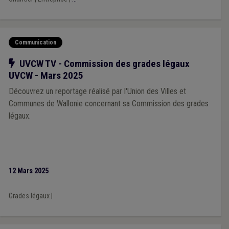
Communication
Notre action
UVCW TV - Commission des grades légaux
UVCW - Mars 2025
Découvrez un reportage réalisé par l'Union des Villes et
Communes de Wallonie concernant sa Commission des grades
légaux.
12 Mars 2025
Grades légaux
|