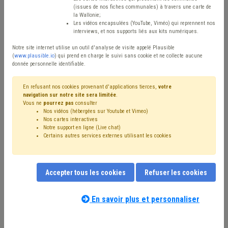
Type de contenu
(issues de nos fiches communales) à travers une carte de
la Wallonie;
Avis / Actions
Les vidéos encapsulées (YouTube, Viméo) qui reprennent nos
interviews, et nos supports liés aux kits numériques.
Réinitialiser
Notre site internet utilise un outil d'analyse de visite appelé Plausible
(
www.plausible.io
) qui prend en charge le suivi sans cookie et ne collecte aucune
donnée personnelle identifiable.
Filtrer cette requête avec des mots-clés
En refusant nos cookies provenant d'applications tierces,
votre
navigation sur notre site sera limitée
.
Vous ne
pourrez pas
consulter
Nos vidéos (hébergées sur Youtube et Vimeo)
⇒ Grades légaux
(
retirer le mot clé
)
Nos cartes interactives
Notre support en ligne (Live chat)
⇒ Cautionnement
(
retirer le mot clé
)
Chantier
(9)
Certains autres services externes utilisant les cookies
⇒ Canalisation
(
retirer le mot clé
)
Pouvoir adjudicateur
(7)
CDLD
(6)
Impétrants
(6)
Programme stratégique transversal (PST)
(5)
Accepter tous les cookies
Refuser les cookies
Cours d'eau
(4)
Finances
(4)
Gouvernance
(4)
Fusion
(3)
Échevin
(3)
Entrepreneur
(3)
Entreprise
(3)
Environnement
(3)
Administration
(3)
Bourgmestre
(3)
En savoir plus et personnaliser
Notre expert(e) associé(e) au terme
Budget
(3)
Simplification administrative
(3)
que vous recherchez
(merci de prendre
Responsabilité
(2)
Mandataire
(2)
Pension
(2)
connaissance de notre
politique d'assistance-
Personnel
(2)
Procédure négociée
(2)