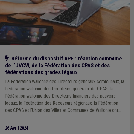
Notre action
Réforme du dispositif APE : réaction commune
de l’UVCW, de la Fédération des CPAS et des
fédérations des grades légaux
La Fédération wallonne des Directeurs généraux communaux, la
Fédération wallonne des Directeurs généraux de CPAS, la
Fédération wallonne des Directeurs financiers des pouvoirs
locaux, la Fédération des Receveurs régionaux, la Fédération
des CPAS et l’Union des Villes et Communes de Wallonie ont
attiré l’attention du Gouvernement wallon sur les problèmes
importants qui subsistent dans le cadre de l’application de la
26 Avril 2024
réforme du dispositif APE. Une clarification d’urgence, auprès