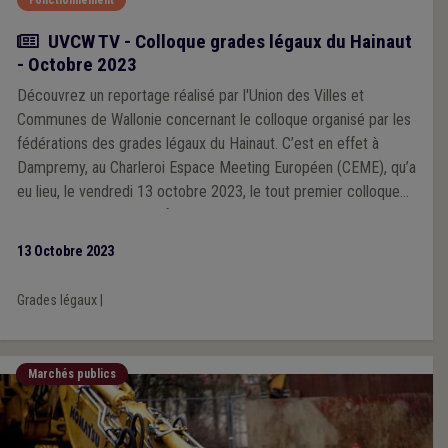
Actualité
UVCW TV - Colloque grades légaux du Hainaut
- Octobre 2023
Découvrez un reportage réalisé par l'Union des Villes et
Communes de Wallonie concernant le colloque organisé par les
fédérations des grades légaux du Hainaut. C’est en effet à
Dampremy, au Charleroi Espace Meeting Européen (CEME), qu’a
eu lieu, le vendredi 13 octobre 2023, le tout premier colloque
organisé par les quatre fédérations de grades légaux hennuyers:
directeurs généraux communaux, directeurs généraux de CPAS,
13 Octobre 2023
directeurs financiers et receveurs régionaux.
Grades légaux
|
Marchés publics