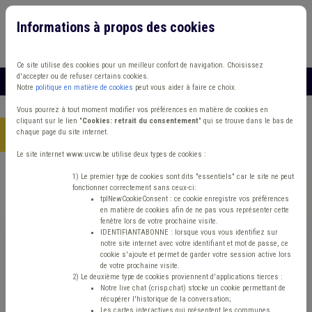
Informations à propos des cookies
Connexion
Vous travaillez dans un/une
Ce site utilise des cookies pour un meilleur confort de navigation. Choisissez
d'accepter ou de refuser certains cookies.
MENU
Notre
politique en matière de cookies
peut vous aider à faire ce choix.
Vous pourrez à tout moment modifier vos préférences en matière de cookies en
cliquant sur le lien "
Cookies: retrait du consentement
" qui se trouve dans le bas de
chaque page du site internet.
Accueil
> Grades légaux Cautionnement Canalisation
Le site internet www.uvcw.be utilise deux types de cookies :
Trouver un contenu
1) Le premier type de cookies sont dits "essentiels" car le site ne peut
fonctionner correctement sans ceux-ci:
tplNewCookieConsent : ce cookie enregistre vos préférences
en matière de cookies afin de ne pas vous représenter cette
Grades légaux Cautionnement
fenêtre lors de votre prochaine visite.
IDENTIFIANTABONNE : lorsque vous vous identifiez sur
Canalisation
notre site internet avec votre identifiant et mot de passe, ce
cookie s'ajoute et permet de garder votre session active lors
de votre prochaine visite.
2) Le deuxième type de cookies proviennent d'applications tierces :
Matière(s) principale(s)
Notre live chat (crisp.chat) stocke un cookie permettant de
récupérer l'historique de la conversation;
Les cartes interactives qui présentent les communes