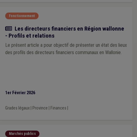
Fonctionnement
Article
Les directeurs financiers en Région wallonne
- Profils et relations
Le présent article a pour objectif de présenter un état des lieux
des profils des directeurs financiers communaux en Wallonie.
1er Février 2026
Grades légaux
|
Province
|
Finances
|
Marchés publics