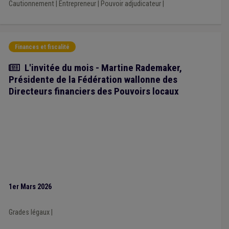
Cautionnement
|
Entrepreneur
|
Pouvoir adjudicateur
|
Finances et fiscalité
Article
L'invitée du mois - Martine Rademaker,
Présidente de la Fédération wallonne des
Directeurs financiers des Pouvoirs locaux
1er Mars 2026
Grades légaux
|