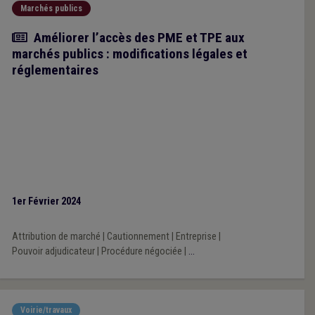
Marchés publics
Article
Améliorer l’accès des PME et TPE aux
marchés publics : modifications légales et
réglementaires
1er Février 2024
Attribution de marché
|
Cautionnement
|
Entreprise
|
Pouvoir adjudicateur
|
Procédure négociée
|
...
Voirie/travaux