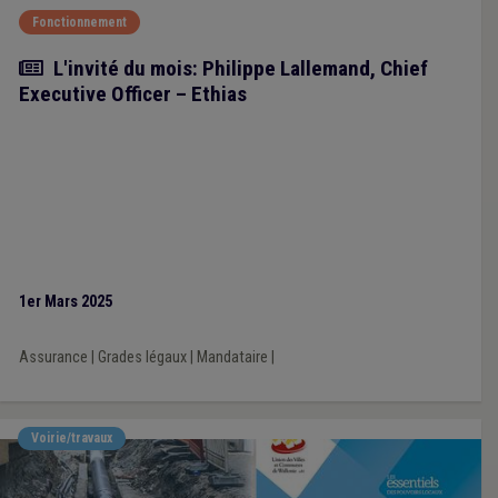
Fonctionnement
Article
L'invité du mois: Philippe Lallemand, Chief
Executive Officer – Ethias
1er Mars 2025
Assurance
|
Grades légaux
|
Mandataire
|
Voirie/travaux