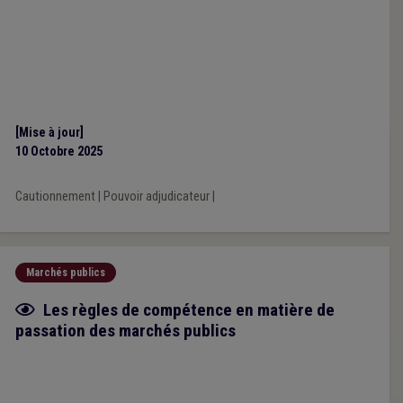
[Mise à jour]
10 Octobre 2025
Cautionnement
|
Pouvoir adjudicateur
|
Marchés publics
Fiche focus
Les règles de compétence en matière de
passation des marchés publics