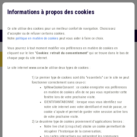
Informations à propos des cookies
Connexion
Vous travaillez dans un/une
Ce site utilise des cookies pour un meilleur confort de navigation. Choisissez
d'accepter ou de refuser certains cookies.
MENU
Notre
politique en matière de cookies
peut vous aider à faire ce choix.
Vous pourrez à tout moment modifier vos préférences en matière de cookies en
cliquant sur le lien "
Cookies: retrait du consentement
" qui se trouve dans le bas de
chaque page du site internet.
Accueil
> Grades légaux Cautionnement Pouvoir adjudicateur
Le site internet www.uvcw.be utilise deux types de cookies :
Trouver un contenu
1) Le premier type de cookies sont dits "essentiels" car le site ne peut
fonctionner correctement sans ceux-ci:
tplNewCookieConsent : ce cookie enregistre vos préférences
en matière de cookies afin de ne pas vous représenter cette
Grades légaux Cautionnement Pouvoir
fenêtre lors de votre prochaine visite.
IDENTIFIANTABONNE : lorsque vous vous identifiez sur
adjudicateur
notre site internet avec votre identifiant et mot de passe, ce
cookie s'ajoute et permet de garder votre session active lors
de votre prochaine visite.
2) Le deuxième type de cookies proviennent d'applications tierces :
Matière(s) principale(s)
Notre live chat (crisp.chat) stocke un cookie permettant de
récupérer l'historique de la conversation;
Les cartes interactives qui présentent les communes