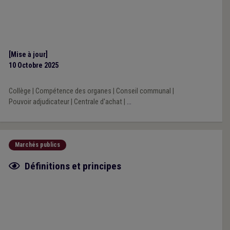
[Mise à jour]
10 Octobre 2025
Collège
|
Compétence des organes
|
Conseil communal
|
Pouvoir adjudicateur
|
Centrale d'achat
|
...
Marchés publics
Fiche focus
Définitions et principes