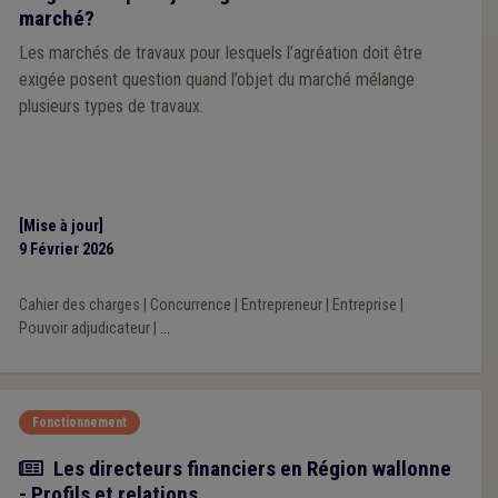
marché?
Les marchés de travaux pour lesquels l’agréation doit être
exigée posent question quand l’objet du marché mélange
plusieurs types de travaux.
[Mise à jour]
9 Février 2026
Cahier des charges
|
Concurrence
|
Entrepreneur
|
Entreprise
|
Pouvoir adjudicateur
|
...
Fonctionnement
Article
Les directeurs financiers en Région wallonne
- Profils et relations