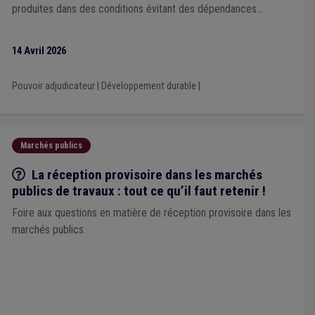
produites dans des conditions évitant des dépendances
excessives vis-à-vis de pays tiers.
14 Avril 2026
Pouvoir adjudicateur
|
Développement durable
|
Marchés publics
Q/R
La réception provisoire dans les marchés
publics de travaux : tout ce qu’il faut retenir !
Foire aux questions en matière de réception provisoire dans les
marchés publics.