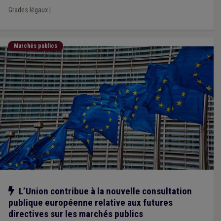
Grades légaux
|
Marchés publics
Notre action
L’Union contribue à la nouvelle consultation
publique européenne relative aux futures
directives sur les marchés publics