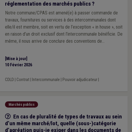
réglementation des marchés publics ?
Notre commune/CPAS est amené(e) à passer commande de
travaux, fournitures ou services à des intercommunales dont
elle/il est membre, soit en vertu de l’exception « in house », soit
en raison d’un droit exclusif dont l’intercommunale bénéficie. De
même, il nous arrive de conclure des conventions de
coopérations avec d’autres pouvoirs adjudicateurs. Et il est
également fréquent pour la commune/le CPAS de passer
[Mise à jour]
commande de services exclus du champ d’application de la
10 Février 2026
réglementation des marchés publics. Quel est l’organe
compétent pour prendre ces décisions ?
CDLD
|
Contrat
|
Intercommunale
|
Pouvoir adjudicateur
|
Marchés publics
Q/R
En cas de pluralité de types de travaux au sein
d’un même marché/lot, quelle (sous-)catégorie
d’agréation puis-je exiger dans les documents de