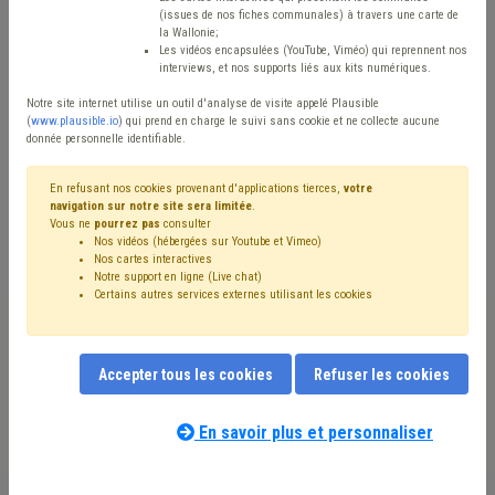
Type de contenu
(issues de nos fiches communales) à travers une carte de
la Wallonie;
Avis / Actions
Les vidéos encapsulées (YouTube, Viméo) qui reprennent nos
interviews, et nos supports liés aux kits numériques.
Réinitialiser
Notre site internet utilise un outil d'analyse de visite appelé Plausible
(
www.plausible.io
) qui prend en charge le suivi sans cookie et ne collecte aucune
donnée personnelle identifiable.
Filtrer cette requête avec des mots-clés
En refusant nos cookies provenant d'applications tierces,
votre
navigation sur notre site sera limitée
.
Vous ne
pourrez pas
consulter
Nos vidéos (hébergées sur Youtube et Vimeo)
⇒ Pouvoir adjudicateur
(
retirer le mot clé
)
Nos cartes interactives
Notre support en ligne (Live chat)
⇒ Grades légaux
(
retirer le mot clé
)
Certains autres services externes utilisant les cookies
Cahier des charges
(15)
Chantier
(13)
CDLD
(13)
Concurrence
(13)
Entreprise
(13)
Marché public
(13)
Attribution de marché
(13)
Accepter tous les cookies
Refuser les cookies
⇒ Cautionnement
(
retirer le mot clé
)
Délai
(11)
Prix
(10)
Procédure négociée
(10)
Entrepreneur
(10)
Coronavirus
(8)
Publication
(7)
Concession
(7)
En savoir plus et personnaliser
Nos experts associés au terme que
Construction
(7)
Économie sociale
(6)
Publicité
(6)
vous recherchez
(merci de prendre
Programme stratégique transversal (PST)
(5)
connaissance de notre
politique d'assistance-
Intercommunale
(5)
Gouvernance
(5)