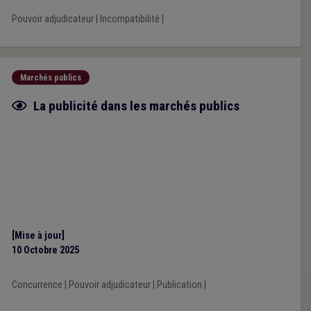
Pouvoir adjudicateur
|
Incompatibilité
|
Marchés publics
Fiche focus
La publicité dans les marchés publics
[Mise à jour]
10 Octobre 2025
Concurrence
|
Pouvoir adjudicateur
|
Publication
|