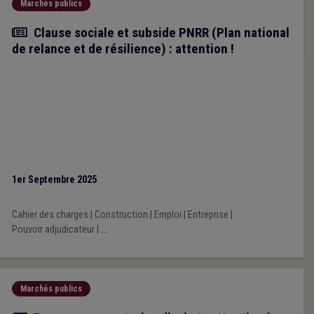
Marchés publics
Article
Clause sociale et subside PNRR (Plan national
de relance et de résilience) : attention !
1er Septembre 2025
Cahier des charges
|
Construction
|
Emploi
|
Entreprise
|
Pouvoir adjudicateur
|
...
Marchés publics