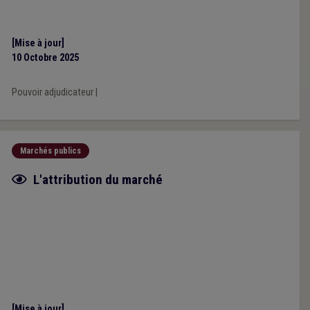
[Mise à jour]
10 Octobre 2025
Pouvoir adjudicateur
|
Marchés publics
Fiche focus
L'attribution du marché
[Mise à jour]