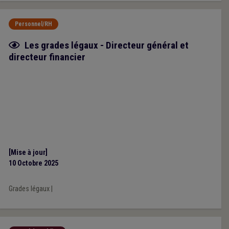
Personnel/RH
Fiche focus
Les grades légaux - Directeur général et
directeur financier
[Mise à jour]
10 Octobre 2025
Grades légaux
|