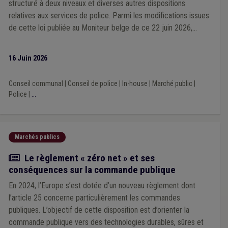
structuré à deux niveaux et diverses autres dispositions
relatives aux services de police. Parmi les modifications issues
de cette loi publiée au Moniteur belge de ce 22 juin 2026,
certaines concernent plus particulièrement les marchés publics.
Nous en avons épinglé quelques-unes qui sont examinées ici.
16 Juin 2026
Conseil communal
|
Conseil de police
|
In-house
|
Marché public
|
Police
|
...
Marchés publics
Actualité
Le règlement « zéro net » et ses
conséquences sur la commande publique
En 2024, l’Europe s’est dotée d’un nouveau règlement dont
l’article 25 concerne particulièrement les commandes
publiques. L’objectif de cette disposition est d’orienter la
commande publique vers des technologies durables, sûres et