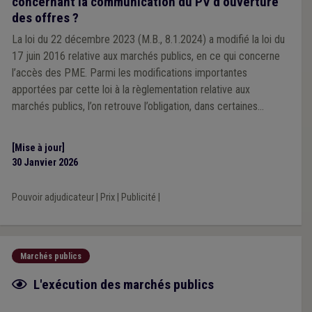
concernant la communication du PV d’ouverture
des offres ?
La loi du 22 décembre 2023 (M.B., 8.1.2024) a modifié la loi du
17 juin 2016 relative aux marchés publics, en ce qui concerne
l’accès des PME. Parmi les modifications importantes
apportées par cette loi à la règlementation relative aux
marchés publics, l’on retrouve l’obligation, dans certaines
hypothèses, de communiquer aux soumissionnaires leur place
provisoire et individuelle dans le classement. Comment
[Mise à jour]
concilier cet instrument, et les précisions apportées par les
30 Janvier 2026
travaux préparatoires de cette loi, avec le PV d'ouverture des
offres ? Quelles mentions y prévoir et quelle publicité assurer à
Pouvoir adjudicateur
|
Prix
|
Publicité
|
ce dernier ?
Marchés publics
Fiche focus
L'exécution des marchés publics