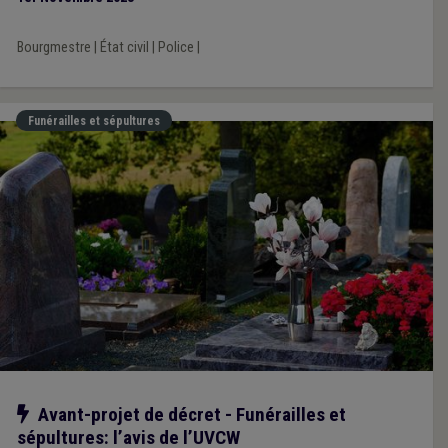
Bourgmestre
|
État civil
|
Police
|
Funérailles et sépultures
Notre action
Avant-projet de décret - Funérailles et
sépultures: l’avis de l’UVCW