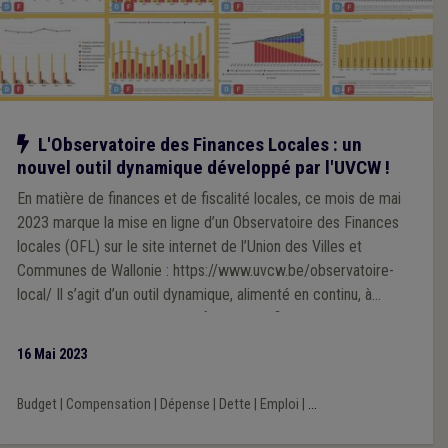
Notre action
L'Observatoire des Finances Locales : un
nouvel outil dynamique développé par l'UVCW !
En matière de finances et de fiscalité locales, ce mois de mai
2023 marque la mise en ligne d’un Observatoire des Finances
locales (OFL) sur le site internet de l’Union des Villes et
Communes de Wallonie : https://www.uvcw.be/observatoire-
local/ Il s’agit d’un outil dynamique, alimenté en continu, à
mesure que des agrégats d’informations financières actualisées
sont disponibles. Cet espace riche en ressources statistiques,
16 Mai 2023
en chiffres et graphiques, devrait intéresser les pouvoirs locaux,
les médias, le monde académique, ainsi que toutes les
Budget
|
Compensation
|
Dépense
|
Dette
|
Emploi
|
...
personnes désireuses d’appréhender par les chiffres et
d’objectiver les réalités (para et supra) - communales.