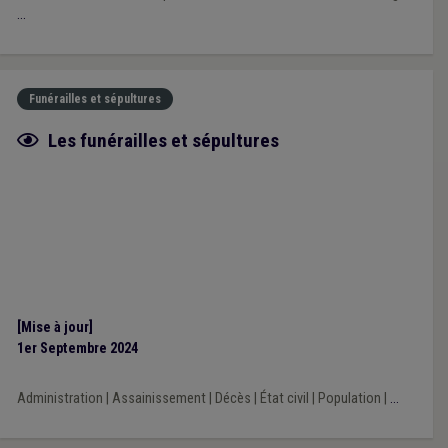
...
Funérailles et sépultures
Fiche focus
Les funérailles et sépultures
[Mise à jour]
1er Septembre 2024
Administration
|
Assainissement
|
Décès
|
État civil
|
Population
|
...