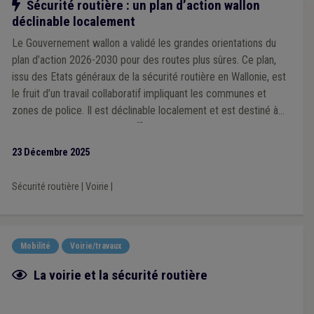
Notre action
Sécurité routière : un plan d’action wallon
déclinable localement
Le Gouvernement wallon a validé les grandes orientations du
plan d’action 2026-2030 pour des routes plus sûres. Ce plan,
issu des Etats généraux de la sécurité routière en Wallonie, est
le fruit d’un travail collaboratif impliquant les communes et
zones de police. Il est déclinable localement et est destiné à
devenir un outil concret et efficace que chaque ville et
commune pourra s’approprier en fonction de ses priorités et
23 Décembre 2025
des spécificités de son territoire, à l’échelle d’une zone de
police.
Sécurité routière
|
Voirie
|
Mobilité
Voirie/travaux
Fiche focus
La voirie et la sécurité routière