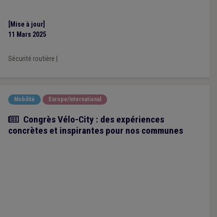
Zéro en 2050.
[Mise à jour]
11 Mars 2025
Sécurité routière
|
Mobilité
Europe/international
Article
Congrès Vélo-City : des expériences
concrètes et inspirantes pour nos communes