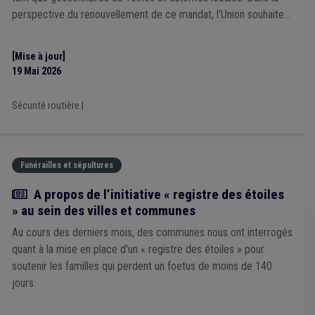
perspective du renouvellement de ce mandat, l'Union souhaite
s'adjoindre l'expertise de mandataires locaux concernés par les
dynamiques de sécurité routière.
[Mise à jour]
19 Mai 2026
Sécurité routière
|
Funérailles et sépultures
Actualité
A propos de l’initiative « registre des étoiles
» au sein des villes et communes
Au cours des derniers mois, des communes nous ont interrogés
quant à la mise en place d'un « registre des étoiles » pour
soutenir les familles qui perdent un foetus de moins de 140
jours.