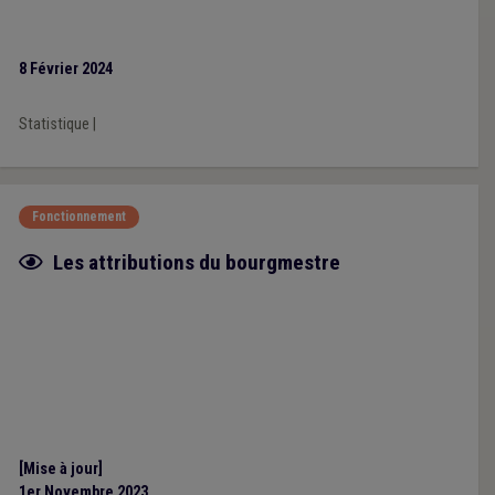
8 Février 2024
Statistique
|
Fonctionnement
Fiche focus
Les attributions du bourgmestre
[Mise à jour]
1er Novembre 2023