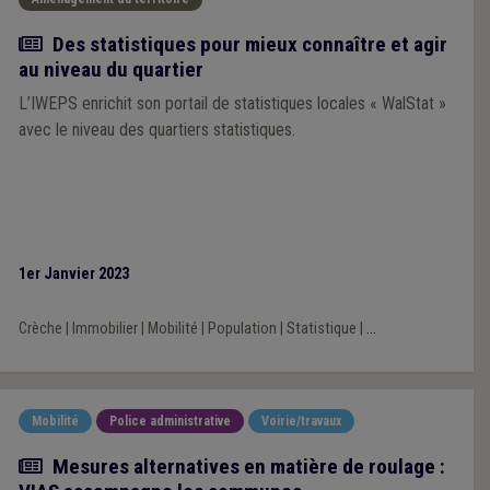
Article
Des statistiques pour mieux connaître et agir
au niveau du quartier
L’IWEPS enrichit son portail de statistiques locales « WalStat »
avec le niveau des quartiers statistiques.
1er Janvier 2023
Crèche
|
Immobilier
|
Mobilité
|
Population
|
Statistique
|
...
Mobilité
Police administrative
Voirie/travaux
Article
Mesures alternatives en matière de roulage :