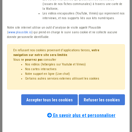
(issues de nos fiches communales) à travers une carte de
Avis / Actions
la Wallonie;
Les vidéos encapsulées (YouTube, Viméo) qui reprennent nos
Réinitialiser
interviews, et nos supports liés aux kits numériques.
Notre site internet utilise un outil d'analyse de visite appelé Plausible
(
www.plausible.io
) qui prend en charge le suivi sans cookie et ne collecte aucune
donnée personnelle identifiable.
Filtrer cette requête avec des mots-clés
En refusant nos cookies provenant d'applications tierces,
votre
navigation sur notre site sera limitée
.
Vous ne
pourrez pas
consulter
⇒ Sécurité routière
(
retirer le mot clé
)
Nos vidéos (hébergées sur Youtube et Vimeo)
⇒ Statistique
(
retirer le mot clé
)
Nos cartes interactives
⇒ État civil
(
retirer le mot clé
)
Voirie
(11)
Budget
(6)
Notre support en ligne (Live chat)
Certains autres services externes utilisant les cookies
Signalisation
(6)
Stationnement
(6)
Investissement
(5)
Population
(5)
Décès
(4)
Coopération internationale
(4)
Zone de police
(4)
Subside
(3)
Transport
(3)
Mobilité active
(3)
Simplification administrative
(3)
Accepter tous les cookies
Refuser les cookies
⇒ Sécurité
(
retirer le mot clé
)
Bourgmestre
(2)
Notre expert(e) associé(e) au terme
Police
(2)
Amende
(2)
Personnel
(2)
Mobilier urbain
(2)
que vous recherchez
(merci de prendre
En savoir plus et personnaliser
Assainissement
(2)
Code de la route
(2)
Informatique
(2)
connaissance de notre
politique d'assistance-
Formation
(2)
Immobilier
(2)
Emploi
(2)
conseil
) :
Transport en commun
(2)
Trottoir
(2)
Véhicule
(2)