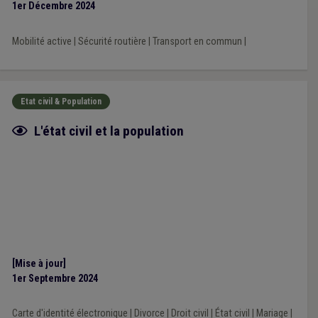
1er Décembre 2024
Mobilité active
|
Sécurité routière
|
Transport en commun
|
Etat civil & Population
Fiche focus
L'état civil et la population
[Mise à jour]
1er Septembre 2024
Carte d'identité électronique
|
Divorce
|
Droit civil
|
État civil
|
Mariage
|