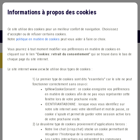
Informations à propos des cookies
Connexion
Vous travaillez dans un/une
Ce site utilise des cookies pour un meilleur confort de navigation. Choisissez
d'accepter ou de refuser certains cookies.
MENU
Notre
politique en matière de cookies
peut vous aider à faire ce choix.
Vous pourrez à tout moment modifier vos préférences en matière de cookies en
cliquant sur le lien "
Cookies: retrait du consentement
" qui se trouve dans le bas de
chaque page du site internet.
Accueil
> Sécurité routière État civil Statistique
Le site internet www.uvcw.be utilise deux types de cookies :
Trouver un contenu
1) Le premier type de cookies sont dits "essentiels" car le site ne peut
fonctionner correctement sans ceux-ci:
tplNewCookieConsent : ce cookie enregistre vos préférences
en matière de cookies afin de ne pas vous représenter cette
Sécurité routière État civil Statistique
fenêtre lors de votre prochaine visite.
IDENTIFIANTABONNE : lorsque vous vous identifiez sur
notre site internet avec votre identifiant et mot de passe, ce
cookie s'ajoute et permet de garder votre session active lors
Matière(s) principale(s)
de votre prochaine visite.
2) Le deuxième type de cookies proviennent d'applications tierces :
Notre live chat (crisp.chat) stocke un cookie permettant de
Type de contenu
récupérer l'historique de la conversation;
Les cartes interactives qui présentent les communes