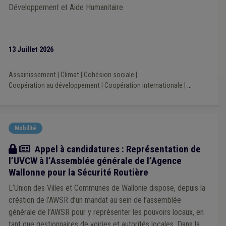
Dépense
(1)
Dette
(1)
Droit de tirage
(1)
Développement et Aide Humanitaire
Établissement scolaire
(1)
Fonds social
(1)
Forem
(1)
Friche
(1)
Réfugié
(1)
Site à réaménager
(1)
13 Juillet 2026
Assainissement
|
Climat
|
Cohésion sociale
|
Coopération au développement
|
Coopération internationale
|
...
Mobilité
Actualité
Appel à candidatures : Représentation de
l’UVCW à l’Assemblée générale de l’Agence
Wallonne pour la Sécurité Routière
L’Union des Villes et Communes de Wallonie dispose, depuis la
création de l’AWSR d’un mandat au sein de l’assemblée
générale de l’AWSR pour y représenter les pouvoirs locaux, en
tant que gestionnaires de voiries et autorités locales. Dans la