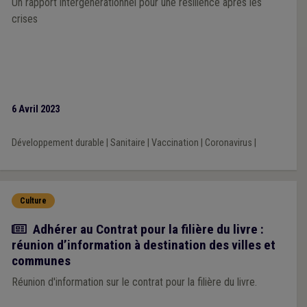
Un rapport intergénérationnel pour une résilience après les
crises
6 Avril 2023
Développement durable
|
Sanitaire
|
Vaccination
|
Coronavirus
|
Culture
Actualité
Adhérer au Contrat pour la filière du livre :
réunion d’information à destination des villes et
communes
Réunion d'information sur le contrat pour la filière du livre.