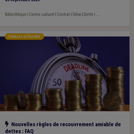
Bibliothèque
|
Centre culturel
|
Contrat
|
Délai
|
Dette
|
...
Finances et fiscalité
Notre action
Nouvelles règles de recouvrement amiable de
dettes : FAQ