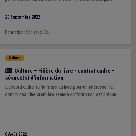
wallonne pour l'élaboration des PGSSE. Elle dispense une
formation gratuite dès le mois de novembre, à laquelle sont
20 Septembre 2022
conviées les communes distributrices d'eau.
Formation
|
Sanitaire
|
Eau
|
Culture
Actualité
Culture – Filière du livre - contrat cadre -
séance(s) d'information
L'accord cadre sur la filière du livre pourrait intéresser les
communes. Une première séance d'information est prévue.
8 Août 2022