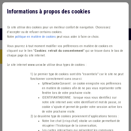
Informations à propos des cookies
Connexion
Vous travaillez dans un/une
Ce site utilise des cookies pour un meilleur confort de navigation. Choisissez
d'accepter ou de refuser certains cookies.
MENU
Notre
politique en matière de cookies
peut vous aider à faire ce choix.
Vous pourrez à tout moment modifier vos préférences en matière de cookies en
cliquant sur le lien "
Cookies: retrait du consentement
" qui se trouve dans le bas de
chaque page du site internet.
Accueil
> Bibliothèque Sanitaire
Le site internet www.uvcw.be utilise deux types de cookies :
Trouver un contenu
1) Le premier type de cookies sont dits "essentiels" car le site ne peut
fonctionner correctement sans ceux-ci:
tplNewCookieConsent : ce cookie enregistre vos préférences
en matière de cookies afin de ne pas vous représenter cette
Bibliothèque Sanitaire
fenêtre lors de votre prochaine visite.
IDENTIFIANTABONNE : lorsque vous vous identifiez sur
notre site internet avec votre identifiant et mot de passe, ce
cookie s'ajoute et permet de garder votre session active lors
Matière(s) principale(s)
de votre prochaine visite.
2) Le deuxième type de cookies proviennent d'applications tierces :
Notre live chat (crisp.chat) stocke un cookie permettant de
Type de contenu
récupérer l'historique de la conversation;
Les cartes interactives qui présentent les communes