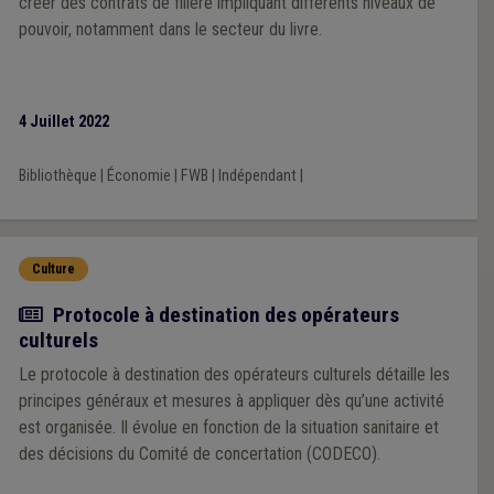
créer des contrats de filière impliquant différents niveaux de
pouvoir, notamment dans le secteur du livre.
4 Juillet 2022
Bibliothèque
|
Économie
|
FWB
|
Indépendant
|
Culture
Actualité
Protocole à destination des opérateurs
culturels
Le protocole à destination des opérateurs culturels détaille les
principes généraux et mesures à appliquer dès qu’une activité
est organisée. Il évolue en fonction de la situation sanitaire et
des décisions du Comité de concertation (CODECO).