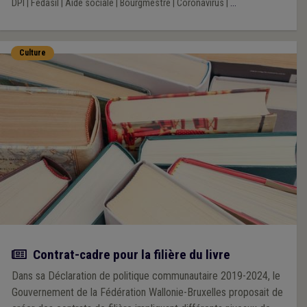
DPI
|
Fédasil
|
Aide sociale
|
Bourgmestre
|
Coronavirus
|
...
Culture
Actualité
Contrat-cadre pour la filière du livre
Dans sa Déclaration de politique communautaire 2019-2024, le
Gouvernement de la Fédération Wallonie-Bruxelles proposait de