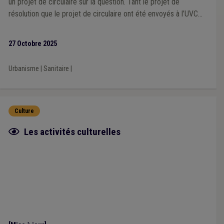
un projet de circulaire sur la question. Tant le projet de
résolution que le projet de circulaire ont été envoyés à l’UVCW
pour avis.
27 Octobre 2025
Urbanisme
|
Sanitaire
|
Culture
Fiche focus
Les activités culturelles