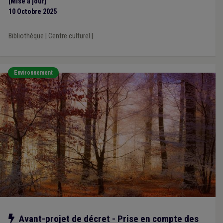
[Mise à jour]
10 Octobre 2025
Bibliothèque
|
Centre culturel
|
Environnement
Notre action
Avant-projet de décret - Prise en compte des