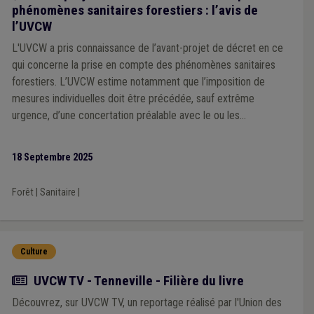
phénomènes sanitaires forestiers : l’avis de
l’UVCW
L'UVCW a pris connaissance de l’avant-projet de décret en ce
qui concerne la prise en compte des phénomènes sanitaires
forestiers. L’UVCW estime notamment que l’imposition de
mesures individuelles doit être précédée, sauf extrême
urgence, d’une concertation préalable avec le ou les
propriétaires concernés, dans le respect des principes de
bonne administration, eu égard aux conséquences potentielles
18 Septembre 2025
pour les destinataires des mesures envisagées. Cette
concertation préalable devrait être consacrée dans le texte.
Forêt
|
Sanitaire
|
Culture
Actualité
UVCW TV - Tenneville - Filière du livre
Découvrez, sur UVCW TV, un reportage réalisé par l'Union des