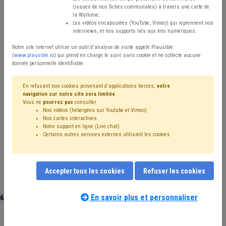
(issues de nos fiches communales) à travers une carte de
Avis / Actions
la Wallonie;
Les vidéos encapsulées (YouTube, Viméo) qui reprennent nos
Réinitialiser
interviews, et nos supports liés aux kits numériques.
Notre site internet utilise un outil d'analyse de visite appelé Plausible
(
www.plausible.io
) qui prend en charge le suivi sans cookie et ne collecte aucune
donnée personnelle identifiable.
Filtrer cette requête avec des mots-clés
En refusant nos cookies provenant d'applications tierces,
votre
navigation sur notre site sera limitée
.
Vous ne
pourrez pas
consulter
⇒ Sanitaire
(
retirer le mot clé
)
Coronavirus
(39)
Nos vidéos (hébergées sur Youtube et Vimeo)
⇒ Bibliothèque
(
retirer le mot clé
)
Entreprise
(8)
Nos cartes interactives
Centre culturel
(7)
Délai
(6)
Piscine
(6)
Personnel
(5)
Notre support en ligne (Live chat)
Certains autres services externes utilisant les cookies
Santé
(5)
CPAS
(5)
Culture
(5)
Subvention
(4)
FWB
(4)
Contrat
(4)
Redevance
(4)
Taxe
(3)
Forêt
(3)
Indépendant
(3)
Soins
(3)
Chômage
(3)
CDLD
(3)
Emploi
(3)
Congé
(2)
Infrastructure sportive
(2)
Accepter tous les cookies
Refuser les cookies
Bien-être au travail
(2)
Sport
(2)
Sécurité au travail
(2)
Social
(2)
Dette
(2)
Édition
(2)
Économie
(2)
En savoir plus et personnaliser
61 documents trouvés
|
Réinitialiser
Compensation
(2)
Télétravail
(2)
Urbanisme
(2)
Responsabilité pénale
(2)
Recouvrement
(2)
Régie
(2)
Population
(2)
Hôpital
(2)
Recours
(2)
Indemnité
(2)