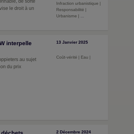
sonnable, de sorte
Infraction urbanistique
|
ise le droit à un
Responsabilité
|
Urbanisme
|
...
13 Janvier 2025
W interpelle
Coût-vérité
|
Eau
|
on du prix
2 Décembre 2024
s déchets