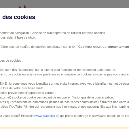
s des cookies
Vous travaillez dans un/un
r confort de navigation. Choisissez d'accepter ou de refuser certains cookies.
ous aider à faire ce choix.
ations
Publications
Outils
Fiches 
férences en matière de cookies en cliquant sur le lien "
Cookies: retrait du consentemen
ypes de cookies :
es sont dits "essentiels" car le site ne peut fonctionner correctement sans ceux-ci:
t : ce cookie enregistre vos préférences en matière de cookies afin de ne pas vous représe
: lorsque vous vous identifiez sur notre site internet avec votre identifiant et mot de pas
ntenu
e lors de votre prochaine visite.
kies proviennent d'applications tierces :
risp.chat) stocke un cookie permettant de récupérer l'historique de la conversation;
tives qui présentent les communes (issues de nos fiches communales) à travers une carte de
x
lées (YouTube, Viméo) qui reprennent nos interviews, et nos supports liés aux kits numéri
de visite appelé Plausible (
www.plausible.io
) qui prend en charge le suivi sans cookie et ne c
ntenu
Avis / Actions