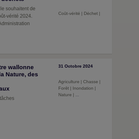
le souhaitent de
Coût-vérité
|
Déchet
|
ût-vérité 2024.
Administration
31 Octobre 2024
tre wallonne
 la Nature, des
Agriculture
|
Chasse
|
caux
Forêt
|
Inondation
|
Nature
|
...
 tâches