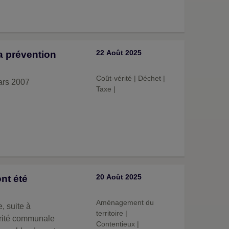
22 Août 2025
la prévention
Coût-vérité
|
Déchet
|
mars 2007
Taxe
|
20 Août 2025
nt été
Aménagement du
, suite à
territoire
|
orité communale
Contentieux
|