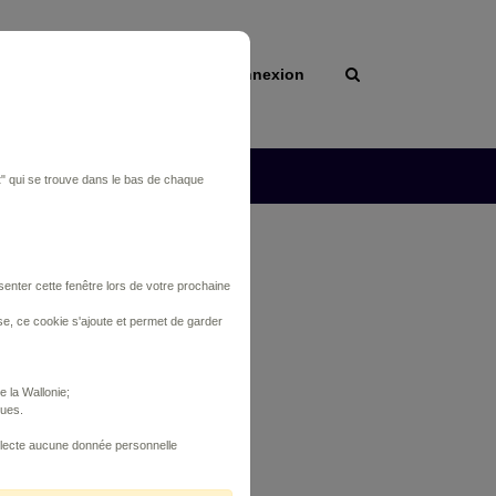
e
Connexion
communales
L'ASBL
t
" qui se trouve dans le bas de chaque
nter cette fenêtre lors de votre prochaine
se, ce cookie s'ajoute et permet de garder
 la Wallonie;
ques.
ollecte aucune donnée personnelle
Réinitialiser