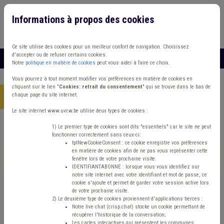
Informations à propos des cookies
Connexion
Vous travaillez dans un/une
Ce site utilise des cookies pour un meilleur confort de navigation. Choisissez
d'accepter ou de refuser certains cookies.
MENU
Notre
politique en matière de cookies
peut vous aider à faire ce choix.
Vous pourrez à tout moment modifier vos préférences en matière de cookies en
cliquant sur le lien "
Cookies: retrait du consentement
" qui se trouve dans le bas de
chaque page du site internet.
Accueil
> Coût-vérité Chasse DPR
Le site internet www.uvcw.be utilise deux types de cookies :
Trouver un contenu
1) Le premier type de cookies sont dits "essentiels" car le site ne peut
fonctionner correctement sans ceux-ci:
tplNewCookieConsent : ce cookie enregistre vos préférences
en matière de cookies afin de ne pas vous représenter cette
Coût-vérité Chasse DPR
fenêtre lors de votre prochaine visite.
IDENTIFIANTABONNE : lorsque vous vous identifiez sur
notre site internet avec votre identifiant et mot de passe, ce
cookie s'ajoute et permet de garder votre session active lors
Matière(s) principale(s)
de votre prochaine visite.
2) Le deuxième type de cookies proviennent d'applications tierces :
Notre live chat (crisp.chat) stocke un cookie permettant de
Type de contenu
récupérer l'historique de la conversation;
Les cartes interactives qui présentent les communes