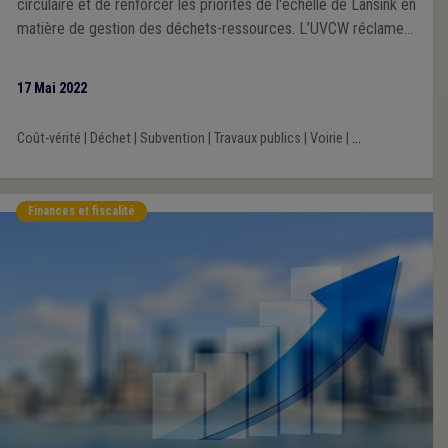
circulaire et de renforcer les priorités de l'échelle de Lansink en
matière de gestion des déchets-ressources. L’UVCW réclame
notamment une progressivité dans l’introduction de ces
obligations, une évaluation de leurs impacts, ainsi qu’une
17 Mai 2022
compensation pérenne des surcoûts financiers qu’elles vont
occasionner.
Coût-vérité
|
Déchet
|
Subvention
|
Travaux publics
|
Voirie
|
...
Finances et fiscalité