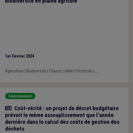
biodiversité en plaine agricole
1er Février 2024
Agriculture
|
Biodiversité
|
Chasse
|
Gibier
|
Pesticide
|
...
Environnement
Actualité
Coût-vérité : un projet de décret budgétaire
prévoit le même assouplissement que l’année
dernière dans le calcul des coûts de gestion des
déchets