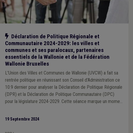
Notre action
Déclaration de Politique Régionale et
Communautaire 2024-2029: les villes et
communes et ses paralocaux, partenaires
essentiels de la Wallonie et de la Fédération
Wallonie Bruxelles
L'Union des Villes et Communes de Wallonie (UVCW) a fait sa
rentrée politique en réunissant son Conseil d'Administration ce
10.9 dernier pour analyser la Déclaration de Politique Régionale
(DPR) et la Déclaration de Politique Communautaire (DPC)
pour la législature 2024-2029. Cette séance marque un moment
clé pour l'association, qui se penche sur les priorités et
orientations prises par les autorités régionales et
19 Septembre 2024
communautaires, afin de rendre un avis clé attendu tant par la
Wallonie que par la Fédération Wallonie Bruxelles.