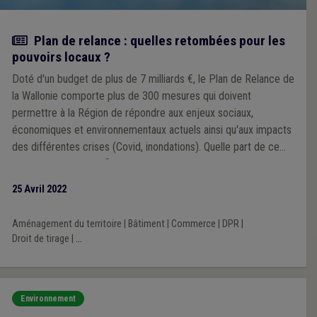
Actualité
Plan de relance : quelles retombées pour les
pouvoirs locaux ?
Doté d'un budget de plus de 7 milliards €, le Plan de Relance de
la Wallonie comporte plus de 300 mesures qui doivent
permettre à la Région de répondre aux enjeux sociaux,
économiques et environnementaux actuels ainsi qu'aux impacts
des différentes crises (Covid, inondations). Quelle part de ce
plan de relance bénéficiera aux pouvoirs locaux ? Analyse
25 Avril 2022
Aménagement du territoire
|
Bâtiment
|
Commerce
|
DPR
|
Droit de tirage
|
...
Environnement