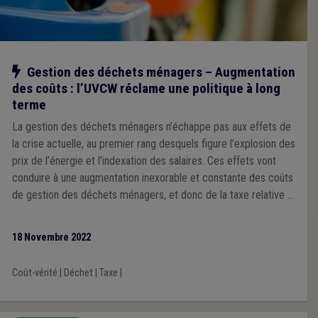
Notre action
Gestion des déchets ménagers – Augmentation
des coûts : l’UVCW réclame une politique à long
terme
La gestion des déchets ménagers n’échappe pas aux effets de
la crise actuelle, au premier rang desquels figure l’explosion des
prix de l’énergie et l’indexation des salaires. Ces effets vont
conduire à une augmentation inexorable et constante des coûts
de gestion des déchets ménagers, et donc de la taxe relative à
la gestion des déchets ménagers, en application du principe du
coût-vérité. Pour l’UVCW, il semble essentiel de travailler sur
18 Novembre 2022
deux axes : une meilleure maitrise des coûts d’une part, et une
meilleure communication vers le citoyen d’autre part.
Coût-vérité
|
Déchet
|
Taxe
|