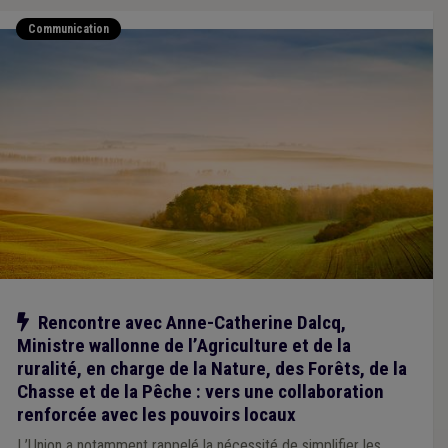
Communication
Notre action
Rencontre avec Anne-Catherine Dalcq,
Ministre wallonne de l’Agriculture et de la
ruralité, en charge de la Nature, des Forêts, de la
Chasse et de la Pêche : vers une collaboration
renforcée avec les pouvoirs locaux
L’Union a notamment rappelé la nécessité de simplifier les