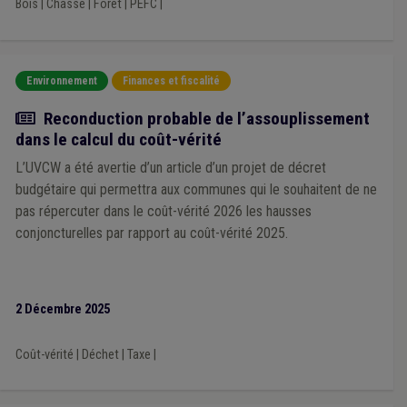
Bois
|
Chasse
|
Forêt
|
PEFC
|
Environnement
Finances et fiscalité
Actualité
Reconduction probable de l’assouplissement
dans le calcul du coût-vérité
L’UVCW a été avertie d’un article d’un projet de décret
budgétaire qui permettra aux communes qui le souhaitent de ne
pas répercuter dans le coût-vérité 2026 les hausses
conjoncturelles par rapport au coût-vérité 2025.
2 Décembre 2025
Coût-vérité
|
Déchet
|
Taxe
|