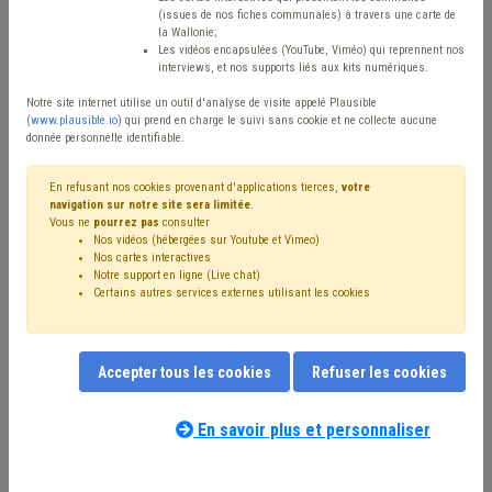
(issues de nos fiches communales) à travers une carte de
Avis / Actions
la Wallonie;
Les vidéos encapsulées (YouTube, Viméo) qui reprennent nos
Réinitialiser
interviews, et nos supports liés aux kits numériques.
Notre site internet utilise un outil d'analyse de visite appelé Plausible
(
www.plausible.io
) qui prend en charge le suivi sans cookie et ne collecte aucune
donnée personnelle identifiable.
Filtrer cette requête avec des mots-clés
En refusant nos cookies provenant d'applications tierces,
votre
navigation sur notre site sera limitée
.
Vous ne
pourrez pas
consulter
⇒ Coût-vérité
(
retirer le mot clé
)
Nos vidéos (hébergées sur Youtube et Vimeo)
⇒ Chasse
(
retirer le mot clé
)
⇒ DPR
(
retirer le mot clé
)
Nos cartes interactives
Déchet
(21)
Forêt
(12)
Taxe
(9)
Gibier
(9)
Notre support en ligne (Live chat)
Certains autres services externes utilisant les cookies
Biodiversité
(7)
Agriculture
(6)
Bois
(6)
Nature
(5)
Subside
(5)
Propreté publique
(4)
Coronavirus
(4)
Gouvernance
(4)
Subvention
(4)
Animal
(4)
Fiscalité
(4)
Budget
(3)
Inondation
(3)
Accepter tous les cookies
Refuser les cookies
Intercommunale
(3)
Ruralité
(3)
Prix
(2)
Voirie
(2)
Nos experts associés au terme que
Peste porcine
(2)
PEFC
(2)
Investissement
(2)
vous recherchez
(merci de prendre
En savoir plus et personnaliser
Maison de repos
(2)
Mandataire
(2)
connaissance de notre
politique d'assistance-
Participation des citoyens
(2)
Publicité
(2)
Recette
(2)
conseil
) :
Simplification administrative
(2)
Délai
(2)