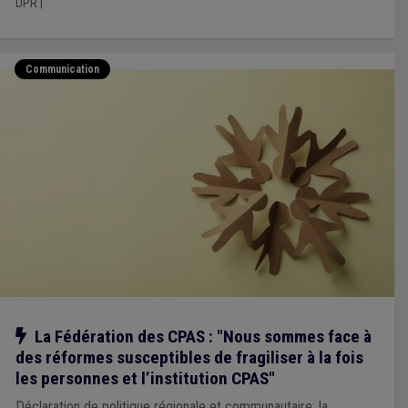
DPR
|
Communication
Notre action
La Fédération des CPAS : "Nous sommes face à
des réformes susceptibles de fragiliser à la fois
les personnes et l’institution CPAS"
Déclaration de politique régionale et communautaire: la