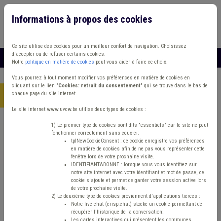
Informations à propos des cookies
Connexion
Vous travaillez dans un/une
Ce site utilise des cookies pour un meilleur confort de navigation. Choisissez
d'accepter ou de refuser certains cookies.
MENU
Notre
politique en matière de cookies
peut vous aider à faire ce choix.
Vous pourrez à tout moment modifier vos préférences en matière de cookies en
cliquant sur le lien "
Cookies: retrait du consentement
" qui se trouve dans le bas de
chaque page du site internet.
Accueil
> Coût-vérité Chasse Délinquance environnementale
Le site internet www.uvcw.be utilise deux types de cookies :
Trouver un contenu
1) Le premier type de cookies sont dits "essentiels" car le site ne peut
fonctionner correctement sans ceux-ci:
tplNewCookieConsent : ce cookie enregistre vos préférences
en matière de cookies afin de ne pas vous représenter cette
Coût-vérité Chasse Délinquance
fenêtre lors de votre prochaine visite.
IDENTIFIANTABONNE : lorsque vous vous identifiez sur
environnementale
notre site internet avec votre identifiant et mot de passe, ce
cookie s'ajoute et permet de garder votre session active lors
de votre prochaine visite.
2) Le deuxième type de cookies proviennent d'applications tierces :
Environnement
Notre live chat (crisp.chat) stocke un cookie permettant de
récupérer l'historique de la conversation;
Les cartes interactives qui présentent les communes