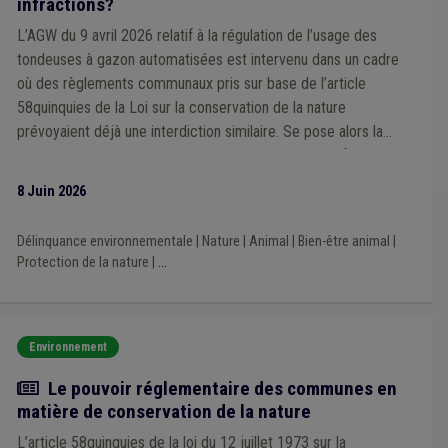
infractions?
L’AGW du 9 avril 2026 relatif à la régulation de l’usage des
tondeuses à gazon automatisées est intervenu dans un cadre
où des règlements communaux pris sur base de l’article
58quinquies de la Loi sur la conservation de la nature
prévoyaient déjà une interdiction similaire. Se pose alors la
question de savoir comment traiter désormais les infractions en
la matière.
8 Juin 2026
Délinquance environnementale
|
Nature
|
Animal
|
Bien-être animal
|
Protection de la nature
|
...
Environnement
Article
Le pouvoir réglementaire des communes en
matière de conservation de la nature
L’article 58quinquies de la loi du 12 juillet 1973 sur la