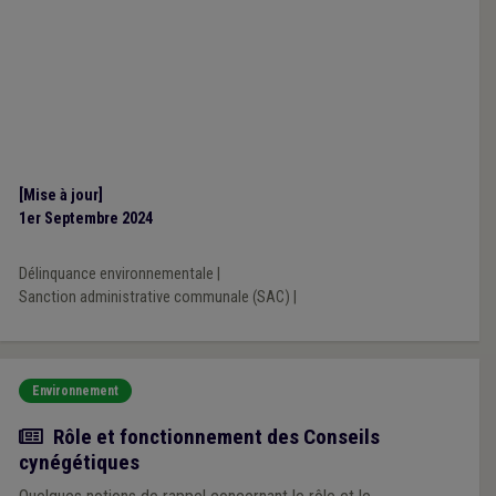
[Mise à jour]
1er Septembre 2024
Délinquance environnementale
|
Sanction administrative communale (SAC)
|
Environnement
Actualité
Rôle et fonctionnement des Conseils
cynégétiques