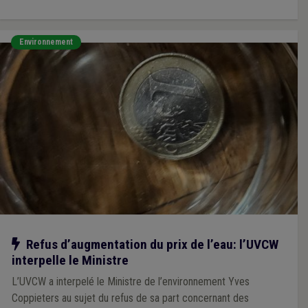
Environnement
Notre action
Refus d’augmentation du prix de l’eau: l’UVCW
interpelle le Ministre
L’UVCW a interpelé le Ministre de l’environnement Yves
Coppieters au sujet du refus de sa part concernant des