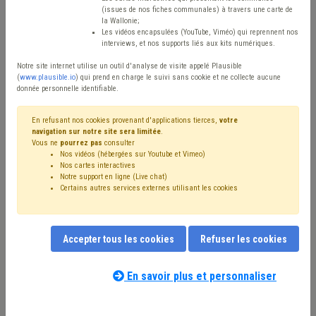
Type de contenu
(issues de nos fiches communales) à travers une carte de
la Wallonie;
Avis / Actions
Les vidéos encapsulées (YouTube, Viméo) qui reprennent nos
interviews, et nos supports liés aux kits numériques.
Réinitialiser
Notre site internet utilise un outil d'analyse de visite appelé Plausible
(
www.plausible.io
) qui prend en charge le suivi sans cookie et ne collecte aucune
donnée personnelle identifiable.
Filtrer cette requête avec des mots-clés
En refusant nos cookies provenant d'applications tierces,
votre
navigation sur notre site sera limitée
.
Vous ne
pourrez pas
consulter
Nos vidéos (hébergées sur Youtube et Vimeo)
⇒ Délinquance environnementale
(
retirer le mot clé
)
Nos cartes interactives
Notre support en ligne (Live chat)
Déchet
(38)
Agent constatateur
(34)
Certains autres services externes utilisant les cookies
⇒ Coût-vérité
(
retirer le mot clé
)
⇒ Chasse
(
retirer le mot clé
)
Subvention
(13)
Forêt
(13)
Taxe
(12)
Bien-être animal
(12)
Animal
(12)
Accepter tous les cookies
Refuser les cookies
Propreté publique
(11)
Gibier
(9)
Biodiversité
(8)
Nature
(7)
Agriculture
(6)
APE
(6)
Bois
(6)
Eau
(6)
Subside
(5)
Protection de la nature
(5)
Coronavirus
(5)
En savoir plus et personnaliser
Nos experts associés au terme que
Pollution
(4)
Délai
(4)
Incivilité
(4)
Fiscalité
(4)
vous recherchez
(merci de prendre
Environnement
(3)
Formation
(3)
Inondation
(3)
connaissance de notre
politique d'assistance-
Intercommunale
(3)
Voirie
(3)
Ruralité
(3)
Amende
(3)