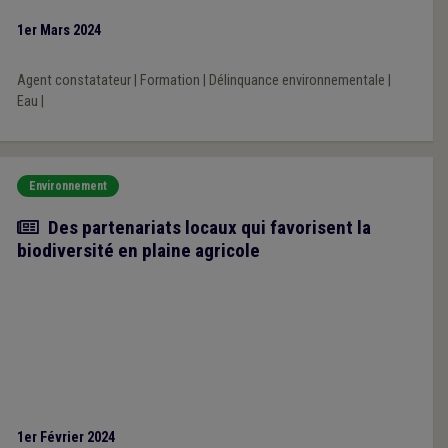
1er Mars 2024
Agent constatateur
|
Formation
|
Délinquance environnementale
|
Eau
|
Environnement
Article
Des partenariats locaux qui favorisent la
biodiversité en plaine agricole
1er Février 2024