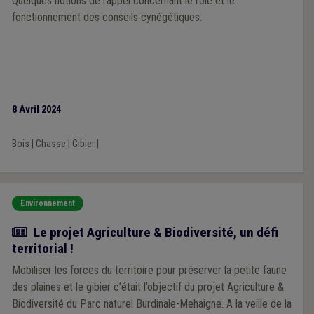
Quelques notions de rappel concernant le rôle et le
fonctionnement des conseils cynégétiques.
8 Avril 2024
Bois
|
Chasse
|
Gibier
|
Environnement
Article
Le projet Agriculture & Biodiversité, un défi
territorial !
Mobiliser les forces du territoire pour préserver la petite faune
des plaines et le gibier c’était l’objectif du projet Agriculture &
Biodiversité du Parc naturel Burdinale-Mehaigne. A la veille de la