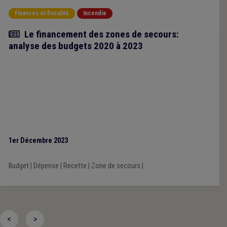
Finances et fiscalité
Incendie
Article
Le financement des zones de secours:
analyse des budgets 2020 à 2023
1er Décembre 2023
Budget
|
Dépense
|
Recette
|
Zone de secours
|
<
>