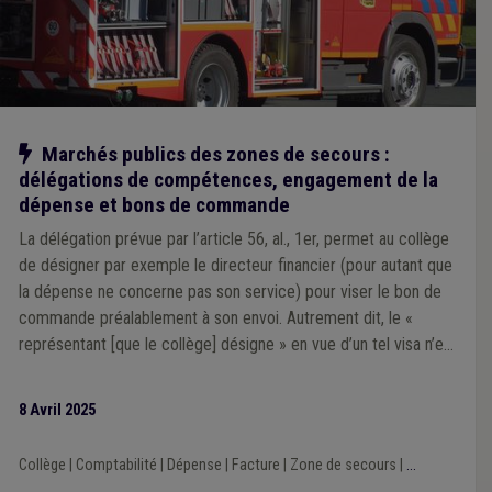
Notre action
Marchés publics des zones de secours :
délégations de compétences, engagement de la
dépense et bons de commande
La délégation prévue par l’article 56, al., 1er, permet au collège
de désigner par exemple le directeur financier (pour autant que
la dépense ne concerne pas son service) pour viser le bon de
commande préalablement à son envoi. Autrement dit, le «
représentant [que le collège] désigne » en vue d’un tel visa n’est
pas nécessairement l’un de ses membres.
8 Avril 2025
Collège
|
Comptabilité
|
Dépense
|
Facture
|
Zone de secours
|
...