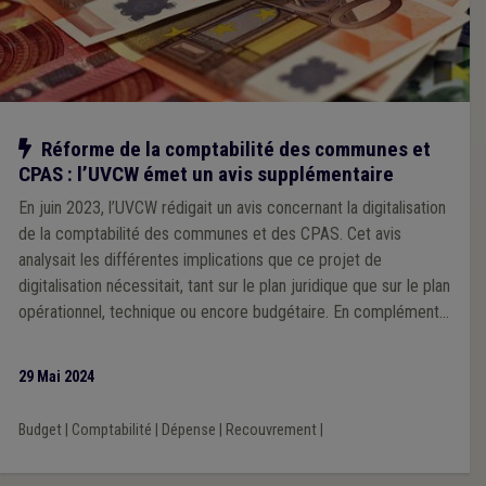
Notre action
Réforme de la comptabilité des communes et
CPAS : l’UVCW émet un avis supplémentaire
En juin 2023, l’UVCW rédigait un avis concernant la digitalisation
de la comptabilité des communes et des CPAS. Cet avis
analysait les différentes implications que ce projet de
digitalisation nécessitait, tant sur le plan juridique que sur le plan
opérationnel, technique ou encore budgétaire. En complément
des adaptations réglementaires que l’UVCW proposait dans cet
avis, elle a poursuivi ses réflexions, en étroite collaboration
29 Mai 2024
avec la Fédération des directeurs financiers et la Fédération
des receveurs régionaux, en visant à optimiser la
Budget
|
Comptabilité
|
Dépense
|
Recouvrement
|
réglementation plus avant en termes de simplification
administrative et de cohérence.