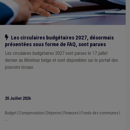
Contentieux
(1)
APE
(1)
Aide sociale
(1)
Chien
(1)
Chômage
(1)
Calamité
(1)
Cautionnement
(1)
Développement durable
(1)
Égouttage
(1)
Élection
(1)
DPR
(1)
Énergie
(1)
Enseignement
(1)
Évaluation
(1)
Formation
(1)
Informatique
(1)
Gouvernance
(1)
Grades légaux
(1)
Ordre public
(1)
Pécule de vacances
(1)
Notre action
Les circulaires budgétaires 2027, désormais
Justice
(1)
Licenciement
(1)
Location
(1)
présentées sous forme de FAQ, sont parues
Rémunération
(1)
Responsabilité
(1)
Revenu d'intégration
(1)
Recouvrement
(1)
Pesticide
(1)
Les circulaires budgétaires 2027 sont parues le 17 juillet
Espèce invasive
(1)
Population
(1)
Province
(1)
dernier au Moniteur belge et sont disponibles sur le portail des
pouvoirs locaux.
20 Juillet 2026
Budget
|
Compensation
|
Dépense
|
Finances
|
Fonds des communes
|
...