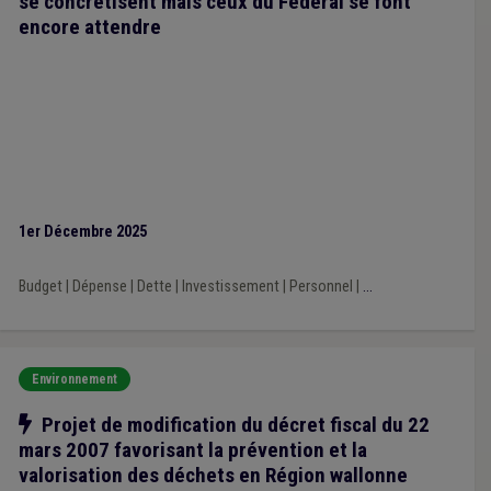
se concrétisent mais ceux du Fédéral se font
encore attendre
1er Décembre 2025
Budget
|
Dépense
|
Dette
|
Investissement
|
Personnel
|
...
Environnement
Notre action
Projet de modification du décret fiscal du 22
mars 2007 favorisant la prévention et la
valorisation des déchets en Région wallonne