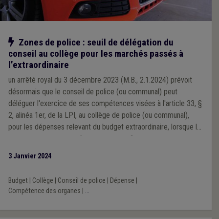
Notre action
Zones de police : seuil de délégation du
conseil au collège pour les marchés passés à
l’extraordinaire
un arrêté royal du 3 décembre 2023 (M.B., 2.1.2024) prévoit
désormais que le conseil de police (ou communal) peut
déléguer l'exercice de ses compétences visées à l'article 33, §
2, alinéa 1er, de la LPI, au collège de police (ou communal),
pour les dépenses relevant du budget extraordinaire, lorsque la
valeur du marché est inférieure au seuil fixé pour le recours à la
procédure négociée sans publication préalable, telle que visée
3 Janvier 2024
à l'article 42, § 1er, 1°, a) de la loi du 17 juin 2016 relative aux
marchés publics, soit 143.000 euros htva depuis le 1er janvier
Budget
|
Collège
|
Conseil de police
|
Dépense
|
2024.
Compétence des organes
|
...