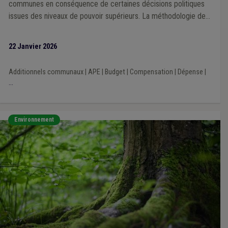
communes en conséquence de certaines décisions politiques
issues des niveaux de pouvoir supérieurs. La méthodologie de
la Veille 2025 repose sur une analyse prioritairement portée sur
l’impact financier des décisions prises par les exécutifs régional
22 Janvier 2026
et fédéral au cours de la mandature communale 2024-2030.
Additionnels communaux
|
APE
|
Budget
|
Compensation
|
Dépense
|
...
Environnement