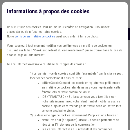
Informations à propos des cookies
Connexion
Vous travaillez dans un/une
Ce site utilise des cookies pour un meilleur confort de navigation. Choisissez
d'accepter ou de refuser certains cookies.
MENU
Notre
politique en matière de cookies
peut vous aider à faire ce choix.
Vous pourrez à tout moment modifier vos préférences en matière de cookies en
cliquant sur le lien "
Cookies: retrait du consentement
" qui se trouve dans le bas de
chaque page du site internet.
Accueil
> Coût-vérité Chasse Dépense
Le site internet www.uvcw.be utilise deux types de cookies :
Trouver un contenu
1) Le premier type de cookies sont dits "essentiels" car le site ne peut
fonctionner correctement sans ceux-ci:
tplNewCookieConsent : ce cookie enregistre vos préférences
en matière de cookies afin de ne pas vous représenter cette
Coût-vérité Chasse Dépense
fenêtre lors de votre prochaine visite.
IDENTIFIANTABONNE : lorsque vous vous identifiez sur
notre site internet avec votre identifiant et mot de passe, ce
cookie s'ajoute et permet de garder votre session active lors
Matière(s) principale(s)
de votre prochaine visite.
2) Le deuxième type de cookies proviennent d'applications tierces :
Notre live chat (crisp.chat) stocke un cookie permettant de
Type de contenu
récupérer l'historique de la conversation;
Les cartes interactives qui présentent les communes