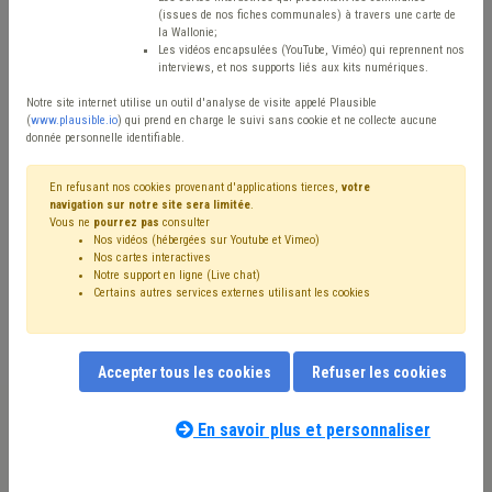
(issues de nos fiches communales) à travers une carte de
Avis / Actions
la Wallonie;
Les vidéos encapsulées (YouTube, Viméo) qui reprennent nos
Réinitialiser
interviews, et nos supports liés aux kits numériques.
Notre site internet utilise un outil d'analyse de visite appelé Plausible
(
www.plausible.io
) qui prend en charge le suivi sans cookie et ne collecte aucune
donnée personnelle identifiable.
Filtrer cette requête avec des mots-clés
En refusant nos cookies provenant d'applications tierces,
votre
navigation sur notre site sera limitée
.
Vous ne
pourrez pas
consulter
⇒ Dépense
(
retirer le mot clé
)
Budget
(35)
Recette
(25)
Nos vidéos (hébergées sur Youtube et Vimeo)
⇒ Coût-vérité
(
retirer le mot clé
)
Nos cartes interactives
⇒ Chasse
(
retirer le mot clé
)
Déchet
(21)
Taxe
(15)
Notre support en ligne (Live chat)
Certains autres services externes utilisant les cookies
Forêt
(12)
Coronavirus
(12)
Zone de secours
(10)
Pension
(10)
Personnel
(10)
Investissement
(10)
Gibier
(9)
Fonds des communes
(8)
Subvention
(8)
Subside
(8)
Dette
(7)
Compensation
(7)
Accepter tous les cookies
Refuser les cookies
Biodiversité
(7)
Finances
(7)
IPP
(7)
Bois
(6)
Nos experts associés au terme que
Agriculture
(6)
Comptabilité
(6)
Indexation
(6)
PRI
(6)
vous recherchez
(merci de prendre
En savoir plus et personnaliser
Circulaire budgétaire
(5)
CPAS
(5)
Économie
(5)
connaissance de notre
politique d'assistance-
Fiscalité
(5)
Nature
(5)
Inondation
(4)
Précompte
(4)
conseil
) :
Emploi
(4)
Facture
(4)
Additionnels communaux
(4)