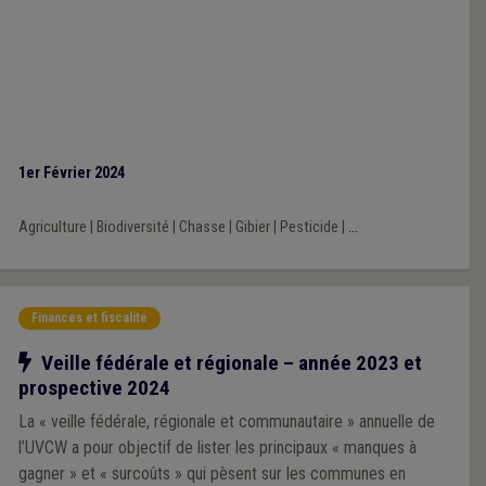
1er Février 2024
Agriculture
|
Biodiversité
|
Chasse
|
Gibier
|
Pesticide
|
...
Finances et fiscalité
Notre action
Veille fédérale et régionale – année 2023 et
prospective 2024
La « veille fédérale, régionale et communautaire » annuelle de
l’UVCW a pour objectif de lister les principaux « manques à
gagner » et « surcoûts » qui pèsent sur les communes en