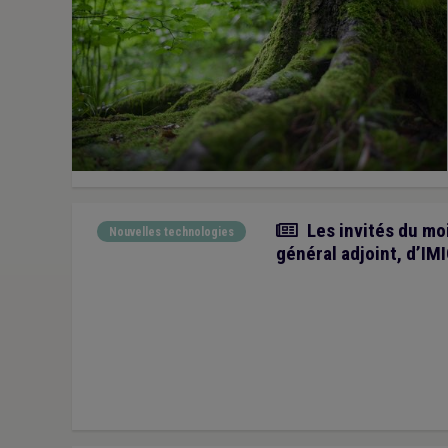
Article
Les invités du moi
Nouvelles technologies
général adjoint, d’IM