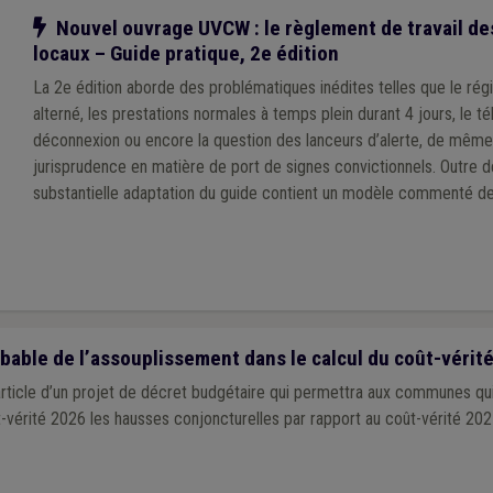
Notre action
Nouvel ouvrage UVCW : le règlement de travail de
locaux – Guide pratique, 2e édition
La 2e édition aborde des problématiques inédites telles que le r
alterné, les prestations normales à temps plein durant 4 jours, le télé
déconnexion ou encore la question des lanceurs d’alerte, de même
jurisprudence en matière de port de signes convictionnels. Outre de la théorie, cette
substantielle adaptation du guide contient un modèle commenté d
travail mis à jour, articulé avec le modèle de statut général du per
l’UVCW, ainsi qu’un nouveau modèle de règlement de télétravail.
able de l’assouplissement dans le calcul du coût-vérit
rticle d’un projet de décret budgétaire qui permettra aux communes qui
-vérité 2026 les hausses conjoncturelles par rapport au coût-vérité 202