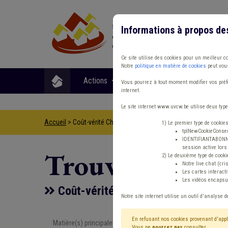
Informations à propos de
Ce site utilise des cookies pour un meilleur c
Notre
politique en matière de cookies
peut vous
Actions
Matières
Format
Vous pourrez à tout moment modifier vos préfé
internet.
Le site internet www.uvcw.be utilise deux type
Accueil
> Coût-vérité Chasse Intercommunale
1) Le premier type de cookie
tplNewCookieConsent
IDENTIFIANTABONNE :
session active lors 
Trouver un co
2) Le deuxième type de cooki
Notre live chat (cri
Les cartes interac
Les vidéos encapsul
Coût-vérité Chasse Intercommuna
Notre site internet utilise un outil d'analyse d
En refusant nos cookies provenant d'appl
Matière(s) principale(s)
Type de con
Vous ne
pourrez pas
consulter