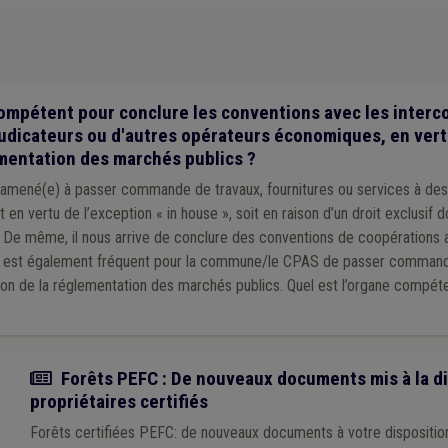
Indexation
(1)
Démocratie locale
(1)
Dépense
(1)
Circulaire budgétai
ce
(1)
Zone de secours
(1)
Appel à projet
(1)
Label
(1)
Natura 2000
(1
nce artificielle
(1)
Supracommunalité
(1)
Cours d'eau
(1)
Planification 
ion entre communes
(1)
Get up Wallonia
(1)
Plan de relance
(1)
ompétent pour conclure les conventions avec les inter
judicateurs ou d'autres opérateurs économiques, en ver
ementation des marchés publics ?
ené(e) à passer commande de travaux, fournitures ou services à de
t en vertu de l’exception « in house », soit en raison d’un droit exclusif d
. De même, il nous arrive de conclure des conventions de coopérations 
 il est également fréquent pour la commune/le CPAS de passer comman
ion de la réglementation des marchés publics. Quel est l’organe compét
Actualité
Forêts PEFC : De nouveaux documents mis à la di
propriétaires certifiés
Forêts certifiées PEFC: de nouveaux documents à votre dispositio