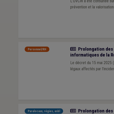
L’UVCW a été consultée sur 
prévention et la valorisati
Actualité
Prolongation des d
Personnel/RH
informatiques de la R
Le décret du 15 mai 2025 (M
légaux affectés par l'inciden
Actualité
Prolongation des d
Paralocaux, régies, asbl