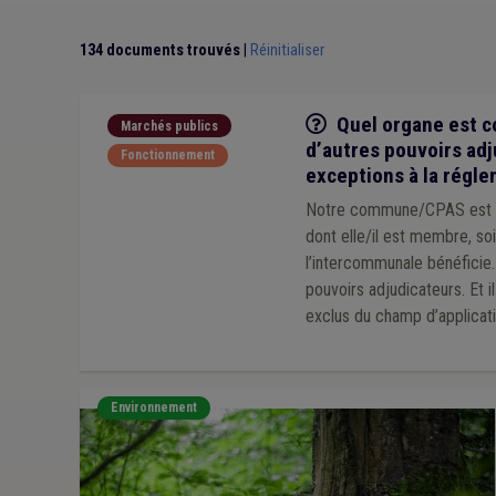
Recouvrement
(1)
Incivilité
(1)
Indépendant
(1)
Travaux publics
(1)
Urbanisme
(1)
Zone de poli
134 documents trouvés
|
Réinitialiser
Salaire
(1)
Sanitaire
(1)
In-house
(1)
Intellige
Lanceur d'alerte
(1)
Cybersécurité
(1)
Convent
Q/R
Quel organe est c
Marchés publics
d’autres pouvoirs ad
Fonctionnement
exceptions à la régl
Notre commune/CPAS est am
dont elle/il est membre, soi
l’intercommunale bénéficie
pouvoirs adjudicateurs. Et
exclus du champ d’applicat
ces décisions ?
Environnement