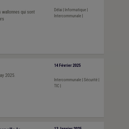
Délai
|
Informatique
|
s wallonnes qui sont
Intercommunale
|
urs
14 Février 2025
Day 2025.
Intercommunale
|
Sécurité
|
TIC
|
13 Janvier 2025