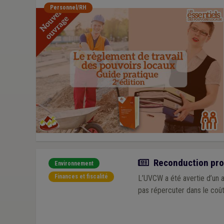
Personnel/RH
Actualité
Reconduction prob
Environnement
Finances et fiscalité
L’UVCW a été avertie d’un a
pas répercuter dans le coût