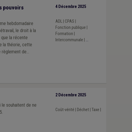
s pouvoirs
4 Décembre 2025
ADL
|
CPAS
|
égime hebdomadaire
Fonction publique
|
travail, le droit à la
Formation
|
 que la récente
Intercommunale
|
...
e règlement de
sonnel rédigé par
é
2 Décembre 2025
 le souhaitent de ne
Coût-vérité
|
Déchet
|
Taxe
|
5.