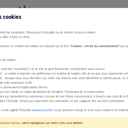
s cookies
Vous travaillez dans un/une
onfort de navigation. Choisissez d'accepter ou de refuser certains cookies.
 aider à faire ce choix.
ions
Publications
Outils
Fiches communa
rences en matière de cookies en cliquant sur le lien "
Cookies: retrait du consentement
" qui s
s de cookies :
s sont dits "essentiels" car le site ne peut fonctionner correctement sans ceux-ci:
 : ce cookie enregistre vos préférences en matière de cookies afin de ne pas vous représenter cette
 lorsque vous vous identifiez sur notre site internet avec votre identifiant et mot de passe, ce co
de votre prochaine visite.
ntenu
es proviennent d'applications tierces :
sp.chat) stocke un cookie permettant de récupérer l'historique de la conversation;
tives qui présentent les communes (issues de nos fiches communales) à travers une carte de la W
ées (YouTube, Viméo) qui reprennent nos interviews, et nos supports liés aux kits numériques.
le
e visite appelé Plausible (
www.plausible.io
) qui prend en charge le suivi sans cookie et ne collect
ications tierces,
votre navigation sur notre site sera limitée
.
tenu
Avis / Actions