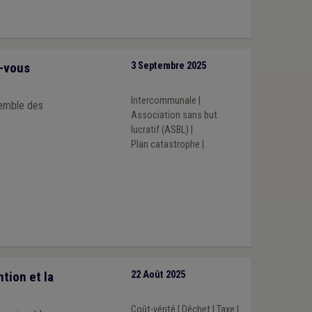
z-vous
3 Septembre 2025
Intercommunale
|
semble des
Association sans but
lucratif (ASBL)
|
Plan catastrophe
|
tion et la
22 Août 2025
Coût-vérité
|
Déchet
|
Taxe
|