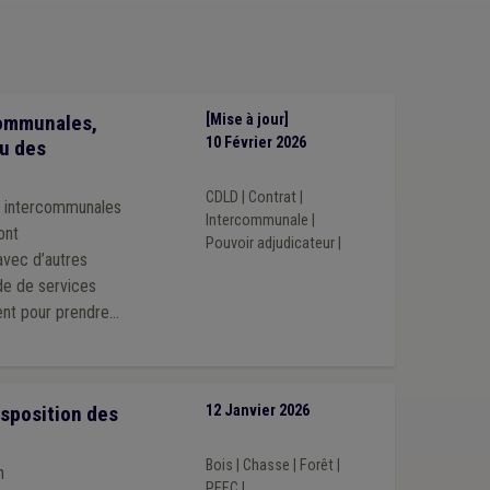
re
(1)
Comité de direction
(1)
Télétravail
(1)
)
Redevance
(1)
Énergie renouvelable
(1)
Prix
(1)
d'urgence
(1)
Terres excavées
(1)
Enquête UVCW
(1)
communales,
[Mise à jour]
10 Février 2026
tu des
CDLD
|
Contrat
|
s intercommunales
Intercommunale
|
ont
Pouvoir adjudicateur
|
avec d’autres
de de services
ent pour prendre
sposition des
12 Janvier 2026
Bois
|
Chasse
|
Forêt
|
n
PEFC
|