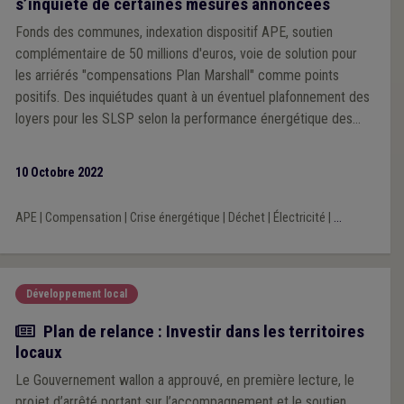
s’inquiète de certaines mesures annoncées
Fonds des communes, indexation dispositif APE, soutien
complémentaire de 50 millions d'euros, voie de solution pour
les arriérés "compensations Plan Marshall" comme points
positifs. Des inquiétudes quant à un éventuel plafonnement des
loyers pour les SLSP selon la performance énergétique des
bâtiments, la taxe locale sur les déchets ou encore la
contribution des GRD.
10 Octobre 2022
APE
|
Compensation
|
Crise énergétique
|
Déchet
|
Électricité
|
...
Développement local
Actualité
Plan de relance : Investir dans les territoires
locaux
Le Gouvernement wallon a approuvé, en première lecture, le
projet d’arrêté portant sur l’accompagnement et le soutien