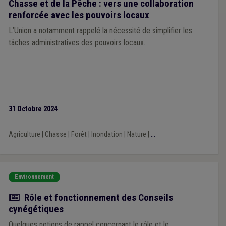
Chasse et de la Pêche : vers une collaboration
renforcée avec les pouvoirs locaux
L’Union a notamment rappelé la nécessité de simplifier les
tâches administratives des pouvoirs locaux.
31 Octobre 2024
Agriculture
|
Chasse
|
Forêt
|
Inondation
|
Nature
|
...
Environnement
Actualité
Rôle et fonctionnement des Conseils
cynégétiques
Quelques notions de rappel concernant le rôle et le