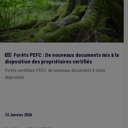
Rénovation urbaine
(1)
Permis d'urbanisme
(1)
Personnel
(1)
Pesticide
(1)
Plan de gestion
(1)
Programme stratégique transversal (PST)
(1)
Espèce invasive
(1)
Mobilité
(1)
Ordre public
(1)
International
(1)
Fonds des communes
(1)
Actualité
Forêts PEFC : De nouveaux documents mis à la
disposition des propriétaires certifiés
Forêts certifiées PEFC: de nouveaux documents à votre
disposition
12 Janvier 2026