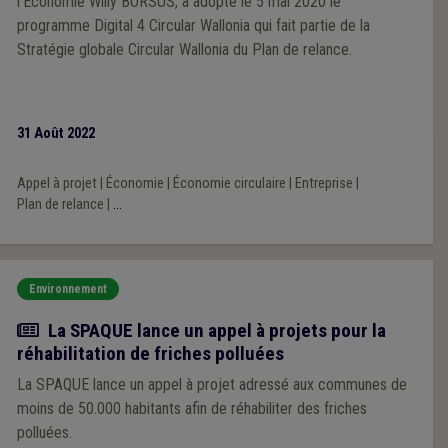
l’Economie Willy BORSUS, a adopté le 5 mai 2020 le
programme Digital 4 Circular Wallonia qui fait partie de la
Stratégie globale Circular Wallonia du Plan de relance.
31 Août 2022
Appel à projet
|
Économie
|
Économie circulaire
|
Entreprise
|
Plan de relance
|
...
Environnement
Actualité
La SPAQUE lance un appel à projets pour la
réhabilitation de friches polluées
La SPAQUE lance un appel à projet adressé aux communes de
moins de 50.000 habitants afin de réhabiliter des friches
polluées.