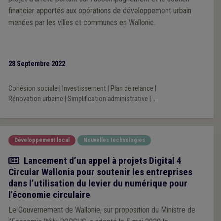
financier apportés aux opérations de développement urbain
menées par les villes et communes en Wallonie.
28 Septembre 2022
Cohésion sociale
|
Investissement
|
Plan de relance
|
Rénovation urbaine
|
Simplification administrative
|
...
Développement local
Nouvelles technologies
Actualité
Lancement d’un appel à projets Digital 4
Circular Wallonia pour soutenir les entreprises
dans l’utilisation du levier du numérique pour
l'économie circulaire
Le Gouvernement de Wallonie, sur proposition du Ministre de