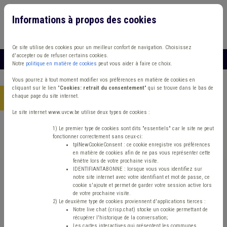
Informations à propos des cookies
Connexion
Vous travaillez dans un/une
Ce site utilise des cookies pour un meilleur confort de navigation. Choisissez
d'accepter ou de refuser certains cookies.
MENU
Notre
politique en matière de cookies
peut vous aider à faire ce choix.
Vous pourrez à tout moment modifier vos préférences en matière de cookies en
cliquant sur le lien "
Cookies: retrait du consentement
" qui se trouve dans le bas de
chaque page du site internet.
Accueil
> Coût-vérité Chasse Plan de relance
Le site internet www.uvcw.be utilise deux types de cookies :
Trouver un contenu
1) Le premier type de cookies sont dits "essentiels" car le site ne peut
fonctionner correctement sans ceux-ci:
tplNewCookieConsent : ce cookie enregistre vos préférences
en matière de cookies afin de ne pas vous représenter cette
Coût-vérité Chasse Plan de relance
fenêtre lors de votre prochaine visite.
IDENTIFIANTABONNE : lorsque vous vous identifiez sur
notre site internet avec votre identifiant et mot de passe, ce
cookie s'ajoute et permet de garder votre session active lors
Matière(s) principale(s)
de votre prochaine visite.
2) Le deuxième type de cookies proviennent d'applications tierces :
Notre live chat (crisp.chat) stocke un cookie permettant de
Type de contenu
récupérer l'historique de la conversation;
Les cartes interactives qui présentent les communes