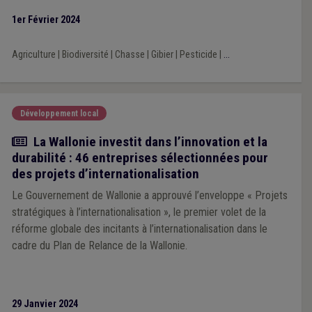
1er Février 2024
Agriculture
|
Biodiversité
|
Chasse
|
Gibier
|
Pesticide
|
...
Développement local
Actualité
La Wallonie investit dans l’innovation et la
durabilité : 46 entreprises sélectionnées pour
des projets d’internationalisation
Le Gouvernement de Wallonie a approuvé l’enveloppe « Projets
stratégiques à l’internationalisation », le premier volet de la
réforme globale des incitants à l’internationalisation dans le
cadre du Plan de Relance de la Wallonie.
29 Janvier 2024