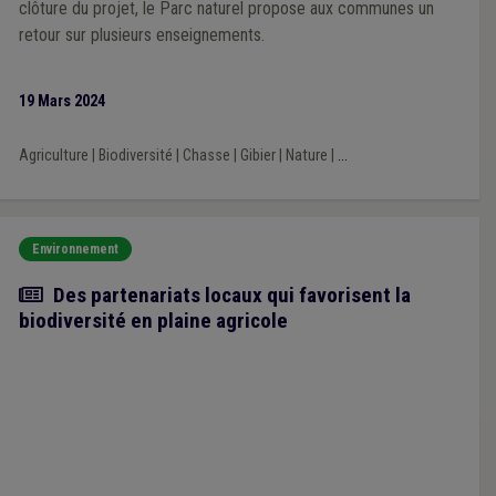
clôture du projet, le Parc naturel propose aux communes un
retour sur plusieurs enseignements.
19 Mars 2024
Agriculture
|
Biodiversité
|
Chasse
|
Gibier
|
Nature
|
...
Environnement
Article
Des partenariats locaux qui favorisent la
biodiversité en plaine agricole