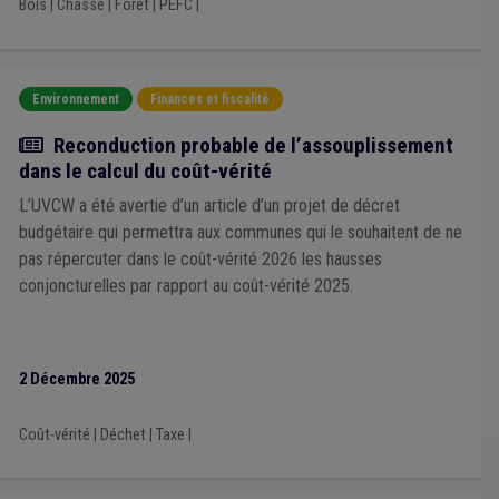
Bois
|
Chasse
|
Forêt
|
PEFC
|
Environnement
Finances et fiscalité
Actualité
Reconduction probable de l’assouplissement
dans le calcul du coût-vérité
L’UVCW a été avertie d’un article d’un projet de décret
budgétaire qui permettra aux communes qui le souhaitent de ne
pas répercuter dans le coût-vérité 2026 les hausses
conjoncturelles par rapport au coût-vérité 2025.
2 Décembre 2025
Coût-vérité
|
Déchet
|
Taxe
|