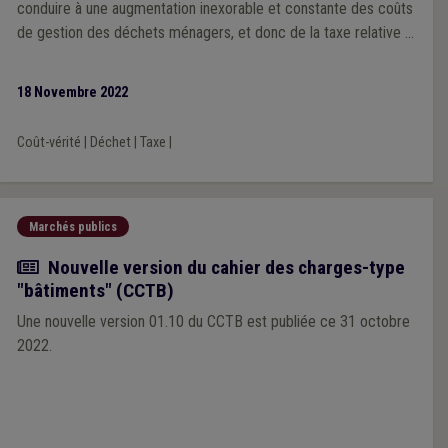
conduire à une augmentation inexorable et constante des coûts
de gestion des déchets ménagers, et donc de la taxe relative à
la gestion des déchets ménagers, en application du principe du
coût-vérité. Pour l’UVCW, il semble essentiel de travailler sur
18 Novembre 2022
deux axes : une meilleure maitrise des coûts d’une part, et une
meilleure communication vers le citoyen d’autre part.
Coût-vérité
|
Déchet
|
Taxe
|
Marchés publics
Actualité
Nouvelle version du cahier des charges-type
"bâtiments" (CCTB)
Une nouvelle version 01.10 du CCTB est publiée ce 31 octobre
2022.