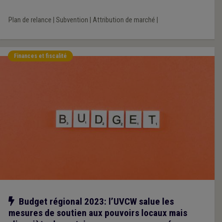
Plan de relance
|
Subvention
|
Attribution de marché
|
Finances et fiscalité
Notre action
Budget régional 2023: l’UVCW salue les
mesures de soutien aux pouvoirs locaux mais