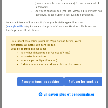
(issues de nos fiches communales) à travers une carte de
Avis / Actions
la Wallonie;
Les vidéos encapsulées (YouTube, Viméo) qui reprennent nos
Réinitialiser
interviews, et nos supports liés aux kits numériques.
Notre site internet utilise un outil d'analyse de visite appelé Plausible
(
www.plausible.io
) qui prend en charge le suivi sans cookie et ne collecte aucune
donnée personnelle identifiable.
Filtrer cette requête avec des mots-clés
En refusant nos cookies provenant d'applications tierces,
votre
navigation sur notre site sera limitée
.
Vous ne
pourrez pas
consulter
⇒ Coût-vérité
(
retirer le mot clé
)
Nos vidéos (hébergées sur Youtube et Vimeo)
⇒ Plan de relance
(
retirer le mot clé
)
Nos cartes interactives
⇒ Chasse
(
retirer le mot clé
)
Déchet
(22)
Notre support en ligne (Live chat)
Certains autres services externes utilisant les cookies
Get up Wallonia
(15)
Coronavirus
(12)
Forêt
(12)
Taxe
(9)
Gibier
(9)
Biodiversité
(8)
Environnement
(6)
Économie
(6)
Agriculture
(6)
Bois
(6)
Nature
(5)
Subside
(5)
Subvention
(4)
Appel à projet
(4)
Accepter tous les cookies
Refuser les cookies
Propreté publique
(4)
Investissement
(4)
Fiscalité
(4)
Nos experts associés au terme que
Inondation
(4)
Simplification administrative
(4)
vous recherchez
(merci de prendre
En savoir plus et personnaliser
Animal
(4)
Entreprise
(4)
Eau
(3)
Gouvernance
(3)
connaissance de notre
politique d'assistance-
Développement durable
(3)
Budget
(3)
Ruralité
(3)
conseil
) :
Télétravail
(3)
Fonction consultative
(3)