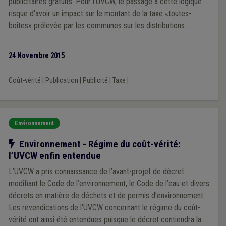
publicitaires gratuits. Pour l’UVCW, le passage à cette logique
risque d'avoir un impact sur le montant de la taxe «toutes-
boites» prélevée par les communes sur les distributions
d’imprimés.
24 Novembre 2015
Coût-vérité
|
Publication
|
Publicité
|
Taxe
|
Environnement
Notre action
Environnement - Régime du coût-vérité:
l’UVCW enfin entendue
L’UVCW a pris connaissance de l’avant-projet de décret
modifiant le Code de l’environnement, le Code de l’eau et divers
décrets en matière de déchets et de permis d’environnement.
Les revendications de l’UVCW concernant le régime du coût-
vérité ont ainsi été entendues puisque le décret contiendra la