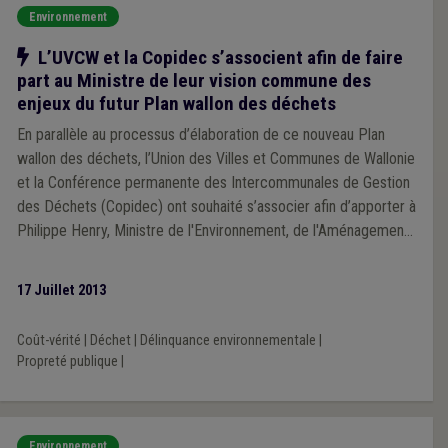
Environnement
Notre action
L’UVCW et la Copidec s’associent afin de faire
part au Ministre de leur vision commune des
enjeux du futur Plan wallon des déchets
En parallèle au processus d’élaboration de ce nouveau Plan
wallon des déchets, l’Union des Villes et Communes de Wallonie
et la Conférence permanente des Intercommunales de Gestion
des Déchets (Copidec) ont souhaité s’associer afin d’apporter à
Philippe Henry, Ministre de l'Environnement, de l'Aménagement
du territoire et de la Mobilité, leur vision commune des enjeux
de ce nouveau plan.
17 Juillet 2013
Coût-vérité
|
Déchet
|
Délinquance environnementale
|
Propreté publique
|
Environnement