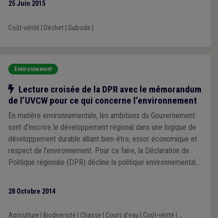
25 Juin 2015
Coût-vérité
|
Déchet
|
Subside
|
Environnement
Notre action
Lecture croisée de la DPR avec le mémorandum
de l’UVCW pour ce qui concerne l’environnement
En matière environnementale, les ambitions du Gouvernement
sont d'inscrire le développement régional dans une logique de
développement durable alliant bien-être, essor économique et
respect de l'environnement. Pour ce faire, la Déclaration de
Politique régionale (DPR) décline la politique environnementale
en sept axes.
28 Octobre 2014
Agriculture
|
Biodiversité
|
Chasse
|
Cours d'eau
|
Coût-vérité
|
...