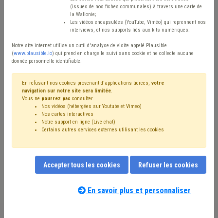
(issues de nos fiches communales) à travers une carte de
Avis / Actions
la Wallonie;
Les vidéos encapsulées (YouTube, Viméo) qui reprennent nos
Réinitialiser
interviews, et nos supports liés aux kits numériques.
Notre site internet utilise un outil d'analyse de visite appelé Plausible
(
www.plausible.io
) qui prend en charge le suivi sans cookie et ne collecte aucune
donnée personnelle identifiable.
Filtrer cette requête avec des mots-clés
En refusant nos cookies provenant d'applications tierces,
votre
navigation sur notre site sera limitée
.
Vous ne
pourrez pas
consulter
⇒ Coût-vérité
(
retirer le mot clé
)
Nos vidéos (hébergées sur Youtube et Vimeo)
⇒ Chasse
(
retirer le mot clé
)
Déchet
(21)
Forêt
(12)
Nos cartes interactives
Taxe
(9)
Gibier
(9)
Biodiversité
(7)
Agriculture
(6)
Notre support en ligne (Live chat)
Certains autres services externes utilisant les cookies
Bois
(6)
Nature
(5)
Animal
(4)
Fiscalité
(4)
Subside
(4)
Propreté publique
(4)
Coronavirus
(3)
Ruralité
(3)
Inondation
(2)
Intercommunale
(2)
Subvention
(2)
Publicité
(2)
Fonction consultative
(2)
Accepter tous les cookies
Refuser les cookies
Délinquance environnementale
(2)
Eau
(2)
Budget
(2)
Nos experts associés au terme que
Peste porcine
(2)
Environnement
(2)
PEFC
(2)
Délai
(2)
vous recherchez
(merci de prendre
En savoir plus et personnaliser
Dépense
(1)
Incivilité
(1)
Prix
(1)
UVCW
(1)
Voirie
(1)
connaissance de notre
politique d'assistance-
Publication
(1)
Cours d'eau
(1)
Label
(1)
conseil
) :
Natura 2000
(1)
Terres excavées
(1)
Get up Wallonia
(1)