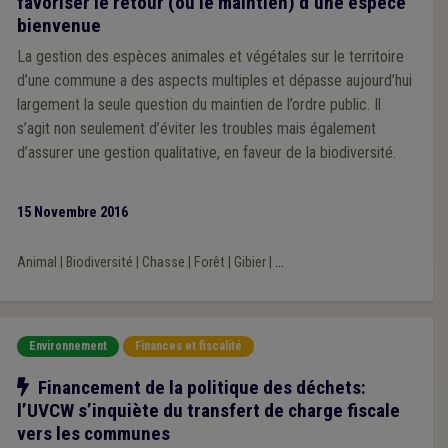
favoriser le retour (ou le maintien) d’une espèce
bienvenue
La gestion des espèces animales et végétales sur le territoire
d’une commune a des aspects multiples et dépasse aujourd’hui
largement la seule question du maintien de l’ordre public. Il
s’agit non seulement d’éviter les troubles mais également
d’assurer une gestion qualitative, en faveur de la biodiversité.
15 Novembre 2016
Animal
|
Biodiversité
|
Chasse
|
Forêt
|
Gibier
|
...
Environnement
Finances et fiscalité
Notre action
Financement de la politique des déchets:
l’UVCW s’inquiète du transfert de charge fiscale
vers les communes