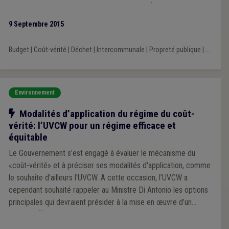
consécration du coût-vérité budget et de la fourchette 95-110.
L’UVCW salue également le fait que la logique de la sanction
9 Septembre 2015
fasse davantage place à une logique d’assistance de la part de
l’Office Wallon des Déchets.
Budget
|
Coût-vérité
|
Déchet
|
Intercommunale
|
Propreté publique
|
...
Environnement
Notre action
Modalités d’application du régime du coût-
vérité: l’UVCW pour un régime efficace et
équitable
Le Gouvernement s’est engagé à évaluer le mécanisme du
«coût-vérité» et à préciser ses modalités d'application, comme
le souhaite d'ailleurs l'UVCW. A cette occasion, l’UVCW a
cependant souhaité rappeler au Ministre Di Antonio les options
principales qui devraient présider à la mise en œuvre d’un
régime efficace et équitable.