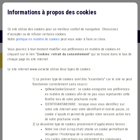
Informations à propos des cookies
Connexion
Vous travaillez dans un/une
Ce site utilise des cookies pour un meilleur confort de navigation. Choisissez
d'accepter ou de refuser certains cookies.
MENU
Notre
politique en matière de cookies
peut vous aider à faire ce choix.
Vous pourrez à tout moment modifier vos préférences en matière de cookies en
cliquant sur le lien "
Cookies: retrait du consentement
" qui se trouve dans le bas de
chaque page du site internet.
Accueil
> Coût-vérité Chasse
Le site internet www.uvcw.be utilise deux types de cookies :
Trouver un contenu
1) Le premier type de cookies sont dits "essentiels" car le site ne peut
fonctionner correctement sans ceux-ci:
tplNewCookieConsent : ce cookie enregistre vos préférences
en matière de cookies afin de ne pas vous représenter cette
Coût-vérité Chasse
fenêtre lors de votre prochaine visite.
IDENTIFIANTABONNE : lorsque vous vous identifiez sur
notre site internet avec votre identifiant et mot de passe, ce
cookie s'ajoute et permet de garder votre session active lors
Matière(s) principale(s)
de votre prochaine visite.
2) Le deuxième type de cookies proviennent d'applications tierces :
Notre live chat (crisp.chat) stocke un cookie permettant de
Type de contenu
récupérer l'historique de la conversation;
Les cartes interactives qui présentent les communes