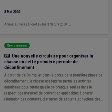
pourra que rasséréner les acteurs de terrain.
8 Mai 2020
Animal
|
Chasse
|
Forêt
|
Gibier
|
Natura 2000
|
...
Environnement
Actualité
Une nouvelle circulaire pour organiser la
chasse en cette première période de
déconfinement
A partir de ce 04 mai et dans le cadre de la première phase de
déconfinement, la chasse est reprise parmi les activités
autorisées pour autant qu’elle se pratique seul et dans le
respect des mesures de prévention applicables à chacun
(limitation des contacts, distances de sécurité et hygiène des
mains).