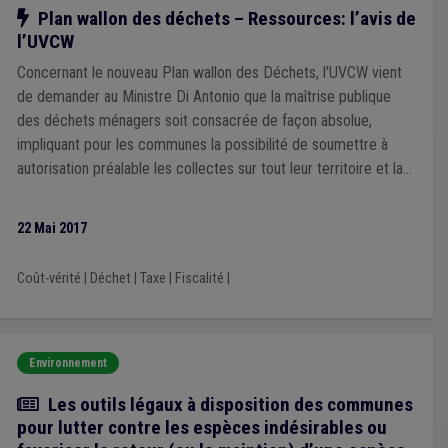
Notre action
Plan wallon des déchets – Ressources: l’avis de
l’UVCW
Concernant le nouveau Plan wallon des Déchets, l'UVCW vient
de demander au Ministre Di Antonio que la maîtrise publique
des déchets ménagers soit consacrée de façon absolue,
impliquant pour les communes la possibilité de soumettre à
autorisation préalable les collectes sur tout leur territoire et la
possibilité de les réglementer, qu'elles soient ou non situées sur
le domaine public. L’UVCW déplore en outre que certaines
22 Mai 2017
mesures portent atteinte directe au coût de la gestion, que les
pouvoirs locaux devront répercuter sur la facture des ménages
Coût-vérité
|
Déchet
|
Taxe
|
Fiscalité
|
en vertu du coût-vérité.
Environnement
Article
Les outils légaux à disposition des communes
pour lutter contre les espèces indésirables ou