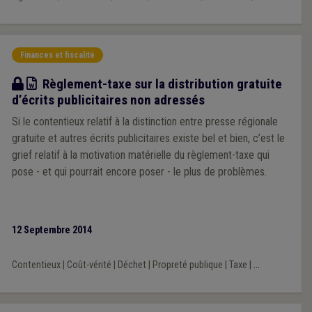
Finances et fiscalité
Modèle
Règlement-taxe sur la distribution gratuite
d’écrits publicitaires non adressés
Si le contentieux relatif à la distinction entre presse régionale
gratuite et autres écrits publicitaires existe bel et bien, c’est le
grief relatif à la motivation matérielle du règlement-taxe qui
pose - et qui pourrait encore poser - le plus de problèmes.
12 Septembre 2014
Contentieux
|
Coût-vérité
|
Déchet
|
Propreté publique
|
Taxe
|
...