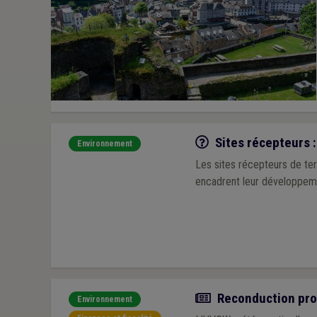
Q/R
Sites récepteurs :
Environnement
Les sites récepteurs de ter
encadrent leur développemen
Actualité
Reconduction prob
Environnement