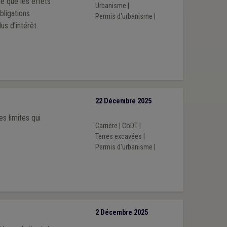
le que les effets
Urbanisme
|
bligations
Permis d'urbanisme
|
us d’intérêt.
22 Décembre 2025
s limites qui
Carrière
|
CoDT
|
Terres excavées
|
Permis d'urbanisme
|
é
2 Décembre 2025