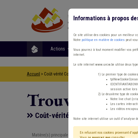
Informations à propos de
Ce site utilise des cookies pour un meilleur c
Notre
politique en matière de cookies
peut vous
Actions
Matières
Format
Vous pourrez à tout moment modifier vos préfé
internet.
Le site internet www.uvcw.be utilise deux type
Accueil
> Coût-vérité Contentieux CoDT
1) Le premier type de cookie
tplNewCookieConsent
IDENTIFIANTABONNE :
session active lors 
Trouver un co
2) Le deuxième type de cooki
Notre live chat (cri
Les cartes interac
Les vidéos encapsul
Coût-vérité Contentieux CoDT
Notre site internet utilise un outil d'analyse d
En refusant nos cookies provenant d'appl
Matière(s) principale(s)
Type de con
Vous ne
pourrez pas
consulter