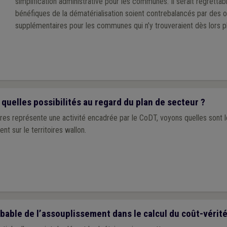
simplification administrative pour les communes. Il serait regrettab
bénéfiques de la dématérialisation soient contrebalancés par des o
supplémentaires pour les communes qui n’y trouveraient dès lors pl
 quelles possibilités au regard du plan de secteur ?
res représente une activité encadrée par le CoDT, voyons quelles sont le
t sur le territoires wallon.
able de l’assouplissement dans le calcul du coût-vérit