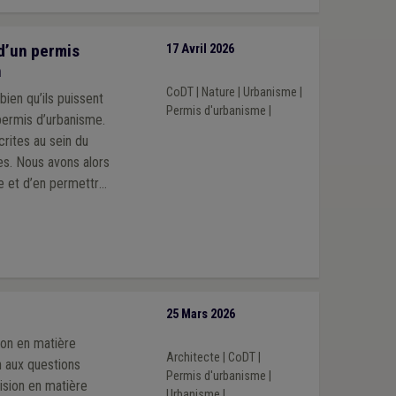
 d’un permis
17 Avril 2026
n
CoDT
|
Nature
|
Urbanisme
|
bien qu’ils puissent
Permis d'urbanisme
|
 permis d’urbanisme.
crites au sein du
es. Nous avons alors
e et d’en permettre
25 Mars 2026
ion en matière
Architecte
|
CoDT
|
n aux questions
Permis d'urbanisme
|
cision en matière
Urbanisme
|