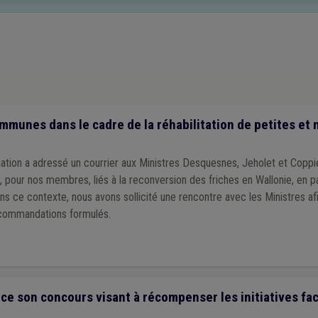
(1)
Marché public
(1)
Mobilier urbain
(1)
Mobilité
(1)
PPP
(1)
Bénév
Cadastre
(1)
Cahier des charges
(1)
Calamité
(1)
Carrière
(1)
Chas
1)
DPR
(1)
CPAS
(1)
Culture
(1)
Décentralisation
(1)
Spezifische In
Get up Wallonia
(1)
Habitat léger
(1)
Ukraine
(1)
Plan de relance
(1)
mmunes dans le cadre de la réhabilitation de petites e
iation a adressé un courrier aux Ministres Desquesnes, Jeholet et Coppiet
x, pour nos membres, liés à la reconversion des friches en Wallonie, en pa
ans ce contexte, nous avons sollicité une rencontre avec les Ministres af
recommandations formulés.
 son concours visant à récompenser les initiatives faci