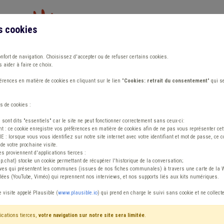
s cookies
Vous travaillez dans un/une
onfort de navigation. Choisissez d'accepter ou de refuser certains cookies.
 aider à faire ce choix.
ions
Publications
Outils
Fiches communa
rences en matière de cookies en cliquant sur le lien "
Cookies: retrait du consentement
" qui s
s de cookies :
s sont dits "essentiels" car le site ne peut fonctionner correctement sans ceux-ci:
 : ce cookie enregistre vos préférences en matière de cookies afin de ne pas vous représenter cette
 lorsque vous vous identifiez sur notre site internet avec votre identifiant et mot de passe, ce co
de votre prochaine visite.
ntenu
es proviennent d'applications tierces :
sp.chat) stocke un cookie permettant de récupérer l'historique de la conversation;
tives qui présentent les communes (issues de nos fiches communales) à travers une carte de la W
ées (YouTube, Viméo) qui reprennent nos interviews, et nos supports liés aux kits numériques.
e visite appelé Plausible (
www.plausible.io
) qui prend en charge le suivi sans cookie et ne collect
ications tierces,
votre navigation sur notre site sera limitée
.
tenu
Avis / Actions