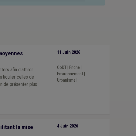
ole
(1)
Bois
(1)
Bruit
(1)
Accessibilité
(1)
se
(1)
Archives
(1)
Communication
(1)
halte für deutschsprachige Gemeinden
(1)
t moyennes
11 Juin 2026
CoDT
|
Friche
|
ers afin d’attirer
Environnement
|
rticulier celles de
Urbanisme
|
in de présenter plus
litant la mise
4 Juin 2026