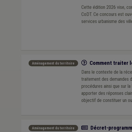
Cette édition 2026 vise, co
CoDT. Ce concours est ouve
services urbanisme des vil
Q/R
Comment traiter l
Aménagement du territoire
Dans le contexte de la réc
traitement des demandes de 
procédures ainsi que sur la 
apporter des réponses clai
objectif de constituer un o
Actualité
Décret-programme 
Aménagement du territoire