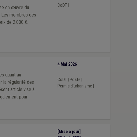
CoDT
|
ise en œuvre du
DT. Les membres des
rix de 2.000 €.
4 Mai 2026
es quant au
CoDT
|
Poste
|
 la régularité des
Permis d'urbanisme
|
sent article vise à
également pour
[Mise à jour]