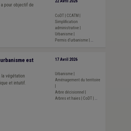
22 Avril 2026
a pour objectif de
CoDT
|
CCATM
|
Simplification
administrative
|
Urbanisme
|
Permis d'urbanisme
|
...
d’urbanisme est
17 Avril 2026
Urbanisme
|
 la végétation
Aménagement du territoire
ue et intuitif.
|
Arbre décisionnel
|
Arbres et haies
|
CoDT
|
...