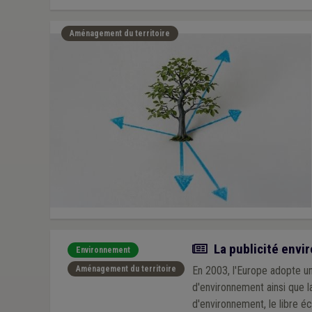
Aménagement du territoire
Article
La publicité envi
Environnement
Aménagement du territoire
En 2003, l'Europe adopte une
d'environnement ainsi que la
d'environnement, le libre éc