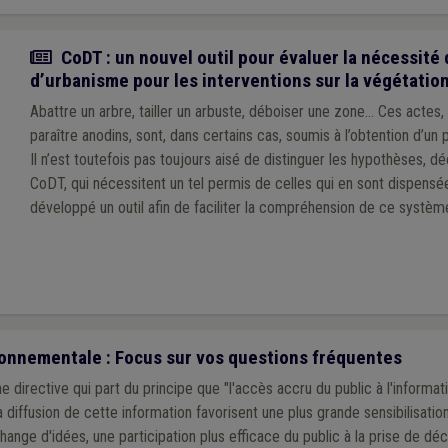
Actualité
CoDT : un nouvel outil pour évaluer la nécessité
d’urbanisme pour les interventions sur la végétatio
Abattre un arbre, tailler un arbuste, déboiser une zone… Ces actes, 
paraître anodins, sont, dans certains cas, soumis à l’obtention d’un
Il n’est toutefois pas toujours aisé de distinguer les hypothèses, dé
CoDT, qui nécessitent un tel permis de celles qui en sont dispensé
développé un outil afin de faciliter la compréhension de ce systèm
une meilleure lisibilité.
ronnementale : Focus sur vos questions fréquentes
 directive qui part du principe que "l'accès accru du public à l'informat
 diffusion de cette information favorisent une plus grande sensibilisatio
hange d'idées, une participation plus efficace du public à la prise de dé