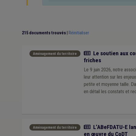
Immobilier
(1)
Logement social
(1)
Mandataire
Additionnels communaux
(1)
Administration
(1)
Concurrence
(1)
Conseil consultatif communal
(
Arbre décisionnel
(1)
Rénovation énergétique
(1)
215 documents trouvés
|
Réinitialiser
Actualité
Le soutien aux co
Aménagement du territoire
friches
Le 9 juin 2026, notre assoc
leur attention sur les enjeu
petite et moyenne taille. D
en détail les constats et 
Actualité
L’ABeFDATU-E lance
Aménagement du territoire
en œuvre du CoDT