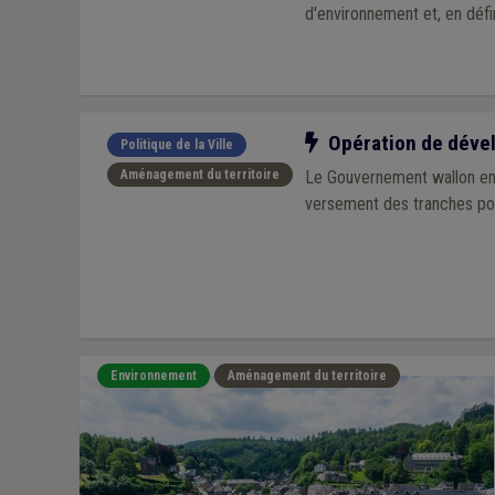
d'environnement et, en défin
Notre action
Opération de dévelo
Politique de la Ville
Aménagement du territoire
Le Gouvernement wallon envi
versement des tranches pour
Environnement
Aménagement du territoire