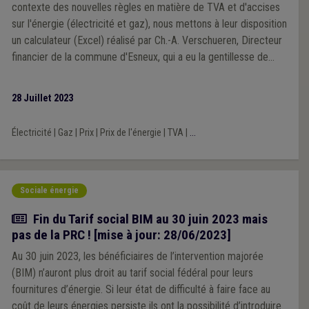
contexte des nouvelles règles en matière de TVA et d'accises
sur l'énergie (électricité et gaz), nous mettons à leur disposition
un calculateur (Excel) réalisé par Ch.-A. Verschueren, Directeur
financier de la commune d'Esneux, qui a eu la gentillesse de
nous le communiquer. Après quelques tests, notamment avec
d'autres directeurs financiers, il nous semble que le calculateur
28 Juillet 2023
fonctionne correctement. Nous ne pouvons cependant pas
vous garantir sa validité avec une certitude absolue, ayant été
Électricité
|
Gaz
|
Prix
|
Prix de l'énergie
|
TVA
|
...
conçu dans l'urgence. Voyez-le comme un outil d'aide à la
décision, comme un élément d'analyse parmi d'autres, mais pas
comme un outil décisionnel en soi. Notez enfin que ce
calculateur tient compte des taux d'accises en vigueur
Sociale énergie
aujourd'hui, lesquels sont néanmoins appelés à évoluer.
Actualité
Fin du Tarif social BIM au 30 juin 2023 mais
pas de la PRC ! [mise à jour: 28/06/2023]
Au 30 juin 2023, les bénéficiaires de l’intervention majorée
(BIM) n’auront plus droit au tarif social fédéral pour leurs
fournitures d’énergie. Si leur état de difficulté à faire face au
coût de leurs énergies persiste ils ont la possibilité d’introduire