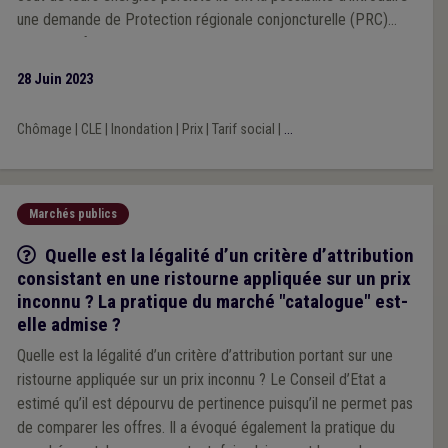
une demande de Protection régionale conjoncturelle (PRC)
auprès du fournisseur social uniquement.
28 Juin 2023
Chômage
|
CLE
|
Inondation
|
Prix
|
Tarif social
|
...
Marchés publics
Q/R
Quelle est la légalité d’un critère d’attribution
consistant en une ristourne appliquée sur un prix
inconnu ? La pratique du marché "catalogue" est-
elle admise ?
Quelle est la légalité d’un critère d’attribution portant sur une
ristourne appliquée sur un prix inconnu ? Le Conseil d’Etat a
estimé qu’il est dépourvu de pertinence puisqu’il ne permet pas
de comparer les offres. Il a évoqué également la pratique du