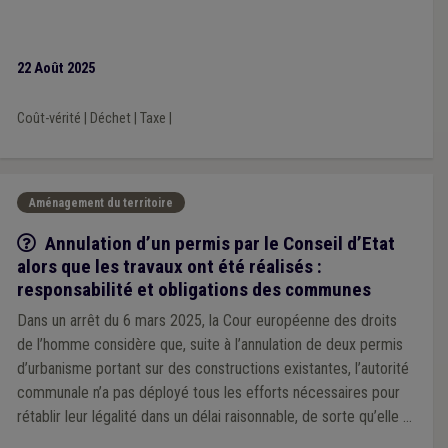
22 Août 2025
Coût-vérité
|
Déchet
|
Taxe
|
Aménagement du territoire
Q/R
Annulation d’un permis par le Conseil d’Etat
alors que les travaux ont été réalisés :
responsabilité et obligations des communes
Dans un arrêt du 6 mars 2025, la Cour européenne des droits
de l’homme considère que, suite à l’annulation de deux permis
d’urbanisme portant sur des constructions existantes, l’autorité
communale n’a pas déployé tous les efforts nécessaires pour
rétablir leur légalité dans un délai raisonnable, de sorte qu’elle a
privé l’article 6, §1er de la Convention européenne des droits