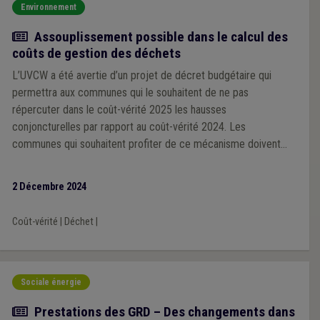
Environnement
Actualité
Assouplissement possible dans le calcul des
coûts de gestion des déchets
L’UVCW a été avertie d’un projet de décret budgétaire qui
permettra aux communes qui le souhaitent de ne pas
répercuter dans le coût-vérité 2025 les hausses
conjoncturelles par rapport au coût-vérité 2024. Les
communes qui souhaitent profiter de ce mécanisme doivent
prendre contact avec l’Administration avant le 6 décembre
2 Décembre 2024
Coût-vérité
|
Déchet
|
Sociale énergie
Actualité
Prestations des GRD – Des changements dans