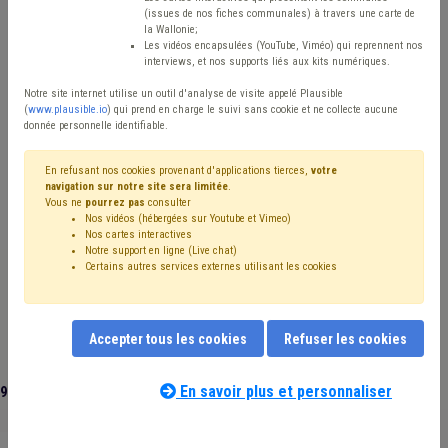
(issues de nos fiches communales) à travers une carte de
Avis / Actions
la Wallonie;
Les vidéos encapsulées (YouTube, Viméo) qui reprennent nos
Réinitialiser
interviews, et nos supports liés aux kits numériques.
Notre site internet utilise un outil d'analyse de visite appelé Plausible
(
www.plausible.io
) qui prend en charge le suivi sans cookie et ne collecte aucune
donnée personnelle identifiable.
Filtrer cette requête avec des mots-clés
En refusant nos cookies provenant d'applications tierces,
votre
navigation sur notre site sera limitée
.
Vous ne
pourrez pas
consulter
⇒ Prix
(
retirer le mot clé
)
Nos vidéos (hébergées sur Youtube et Vimeo)
⇒ Coût-vérité
(
retirer le mot clé
)
Déchet
(21)
Nos cartes interactives
⇒ Contentieux
(
retirer le mot clé
)
Taxe
(15)
Notre support en ligne (Live chat)
Certains autres services externes utilisant les cookies
Maison de repos
(11)
Pouvoir adjudicateur
(10)
Électricité
(9)
Facture
(8)
Gaz
(8)
Fiscalité
(7)
Subvention
(7)
Coronavirus
(7)
Crise énergétique
(7)
Recours
(6)
Délai
(6)
Personnel
(6)
Publicité
(6)
Accepter tous les cookies
Refuser les cookies
Énergie
(5)
Réclamation
(5)
Propreté publique
(4)
Prime
(4)
Subside
(4)
Attribution de marché
(4)
En savoir plus et personnaliser
91 documents trouvés
|
Réinitialiser
Soins
(4)
Travaux publics
(4)
Emploi
(4)
Eau
(4)
Cahier des charges
(4)
Budget
(3)
Construction
(3)
CPAS
(3)
Recouvrement
(3)
Tarif social
(3)
Contrat
(3)