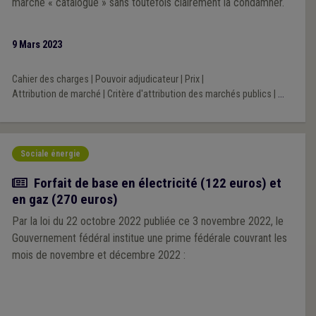
marché « catalogue » sans toutefois clairement la condamner.
9 Mars 2023
Cahier des charges
|
Pouvoir adjudicateur
|
Prix
|
Attribution de marché
|
Critère d'attribution des marchés publics
|
...
Sociale énergie
Actualité
Forfait de base en électricité (122 euros) et
en gaz (270 euros)
Par la loi du 22 octobre 2022 publiée ce 3 novembre 2022, le
Gouvernement fédéral institue une prime fédérale couvrant les
mois de novembre et décembre 2022 :