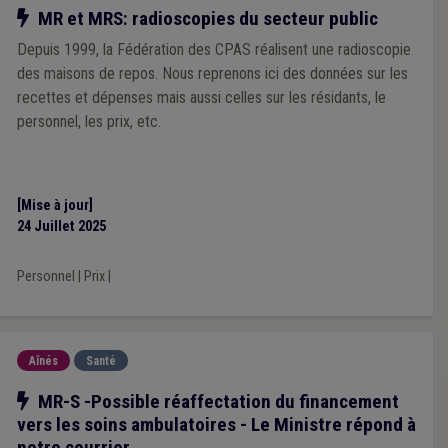
Notre action
MR et MRS: radioscopies du secteur public
Depuis 1999, la Fédération des CPAS réalisent une radioscopie
des maisons de repos. Nous reprenons ici des données sur les
recettes et dépenses mais aussi celles sur les résidants, le
personnel, les prix, etc.
[Mise à jour]
24 Juillet 2025
Personnel
|
Prix
|
Aînés
Santé
Notre action
MR-S -Possible réaffectation du financement
vers les soins ambulatoires - Le Ministre répond à
notre courrier