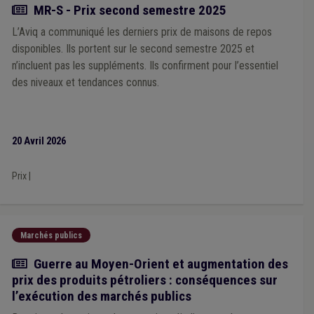
Mandataire
(1)
Photovoltaïque
(1)
Poste
(1)
Actualité
MR-S - Prix second semestre 2025
Prix de l'énergie
(1)
Racisme
(1)
Recette
(1)
L’Aviq a communiqué les derniers prix de maisons de repos
Nucléaire
(1)
Recrutement
(1)
Règlement taxe
(1)
Conseil d'état
(1)
PRI
(1)
Centrale d'achat
(1)
disponibles. Ils portent sur le second semestre 2025 et
Centre d'accueil ou de soins de jour
(1)
Certificat vert
(1)
n’incluent pas les suppléments. Ils confirment pour l’essentiel
Circuit court
(1)
Dépense
(1)
Incivilité
(1)
Indemnité
(1)
des niveaux et tendances connus.
Piscine
(1)
Sécurité
(1)
Sécurité civile
(1)
Social
(1)
Responsabilité
(1)
Temps de travail
(1)
Transport
(1)
Urbanisme
(1)
AVIQ
(1)
Allocation sociale
(1)
Assurance autonomie
(1)
Tutelle
(1)
Sensibilisation
(1)
20 Avril 2026
Véhicule
(1)
Chauffage
(1)
CLE
(1)
Mazout
(1)
Cours d'eau
(1)
Terres excavées
(1)
Prix
|
Marchés publics
Actualité
Guerre au Moyen-Orient et augmentation des
prix des produits pétroliers : conséquences sur
l’exécution des marchés publics