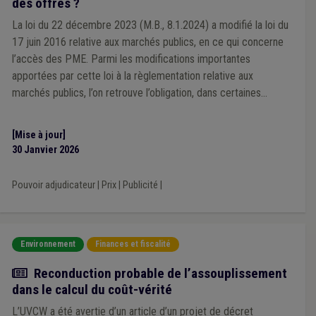
des offres ?
La loi du 22 décembre 2023 (M.B., 8.1.2024) a modifié la loi du
17 juin 2016 relative aux marchés publics, en ce qui concerne
l’accès des PME. Parmi les modifications importantes
apportées par cette loi à la règlementation relative aux
marchés publics, l’on retrouve l’obligation, dans certaines
hypothèses, de communiquer aux soumissionnaires leur place
provisoire et individuelle dans le classement. Comment
[Mise à jour]
concilier cet instrument, et les précisions apportées par les
30 Janvier 2026
travaux préparatoires de cette loi, avec le PV d'ouverture des
offres ? Quelles mentions y prévoir et quelle publicité assurer à
Pouvoir adjudicateur
|
Prix
|
Publicité
|
ce dernier ?
Environnement
Finances et fiscalité
Actualité
Reconduction probable de l’assouplissement
dans le calcul du coût-vérité
L’UVCW a été avertie d’un article d’un projet de décret