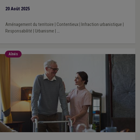
de l’homme (qui vise le droit à un procès équitable) de tout
20 Août 2025
effet utile. Explications.
Aménagement du territoire
|
Contentieux
|
Infraction urbanistique
|
Responsabilité
|
Urbanisme
|
...
Aînés