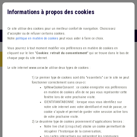
Informations à propos des cookies
Connexion
Vous travaillez dans un/une
Ce site utilise des cookies pour un meilleur confort de navigation. Choisissez
d'accepter ou de refuser certains cookies.
MENU
Notre
politique en matière de cookies
peut vous aider à faire ce choix.
Vous pourrez à tout moment modifier vos préférences en matière de cookies en
cliquant sur le lien "
Cookies: retrait du consentement
" qui se trouve dans le bas de
chaque page du site internet.
Accueil
> Coût-vérité Contentieux Prix
Le site internet www.uvcw.be utilise deux types de cookies :
Trouver un contenu
1) Le premier type de cookies sont dits "essentiels" car le site ne peut
fonctionner correctement sans ceux-ci:
tplNewCookieConsent : ce cookie enregistre vos préférences
en matière de cookies afin de ne pas vous représenter cette
Coût-vérité Contentieux Prix
fenêtre lors de votre prochaine visite.
IDENTIFIANTABONNE : lorsque vous vous identifiez sur
notre site internet avec votre identifiant et mot de passe, ce
cookie s'ajoute et permet de garder votre session active lors
Matière(s) principale(s)
de votre prochaine visite.
2) Le deuxième type de cookies proviennent d'applications tierces :
Notre live chat (crisp.chat) stocke un cookie permettant de
Type de contenu
récupérer l'historique de la conversation;
Les cartes interactives qui présentent les communes