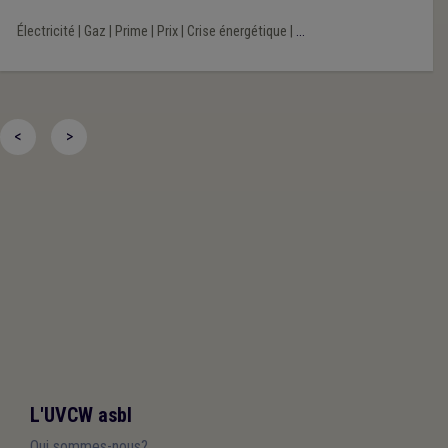
Électricité
|
Gaz
|
Prime
|
Prix
|
Crise énergétique
|
...
<
>
L'UVCW asbl
Qui sommes-nous?