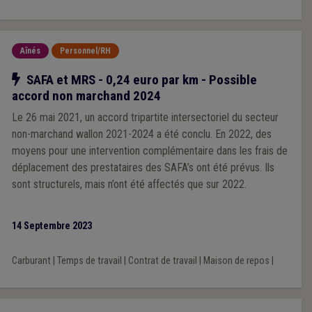
Aînés
Personnel/RH
Notre action
SAFA et MRS - 0,24 euro par km - Possible
accord non marchand 2024
Le 26 mai 2021, un accord tripartite intersectoriel du secteur
non-marchand wallon 2021-2024 a été conclu. En 2022, des
moyens pour une intervention complémentaire dans les frais de
déplacement des prestataires des SAFA’s ont été prévus. Ils
sont structurels, mais n’ont été affectés que sur 2022.
14 Septembre 2023
Carburant
|
Temps de travail
|
Contrat de travail
|
Maison de repos
|