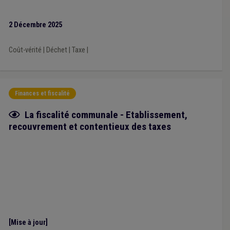
2 Décembre 2025
Coût-vérité
|
Déchet
|
Taxe
|
Finances et fiscalité
Fiche focus
La fiscalité communale - Etablissement,
recouvrement et contentieux des taxes
[Mise à jour]