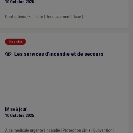
10 Octobre 2025
Contentieux
|
Fiscalité
|
Recouvrement
|
Taxe
|
Incendie
Fiche focus
Les services d'incendie et de secours
[Mise à jour]
10 Octobre 2025
Aide médicale urgente
|
Incendie
|
Protection civile
|
Subvention
|