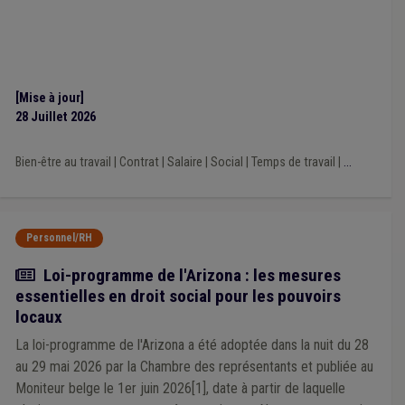
Implantation commerciale
(1)
Maladie professionnelle
(1)
Nature
(1)
Ordre public
(1)
Pécule de vacances
(1)
Bourgmestre
(1)
Commerce
(1)
Conseil de police
(1)
Cumul
(1)
Emprunt
(1)
Entreprise
(1)
Environnement
(1)
Europe
(1)
Évaluation
(1)
[Mise à jour]
Facture
(1)
Fédasil
(1)
Bénévole
(1)
28 Juillet 2026
Accident du travail
(1)
Additionnels communaux
(1)
Agriculture
(1)
APE
(1)
Aide médicale urgente
(1)
Bien-être au travail
|
Contrat
|
Salaire
|
Social
|
Temps de travail
|
...
Aide sociale
(1)
Aménagement du territoire
(1)
Antenne
(1)
Chasse
(1)
Chèque-repas
(1)
Chômage
(1)
CDLD
(1)
CoDT
(1)
Collège
(1)
Personnel/RH
Actualité
Loi-programme de l'Arizona : les mesures
essentielles en droit social pour les pouvoirs
locaux
La loi-programme de l'Arizona a été adoptée dans la nuit du 28
au 29 mai 2026 par la Chambre des représentants et publiée au
Moniteur belge le 1er juin 2026[1], date à partir de laquelle