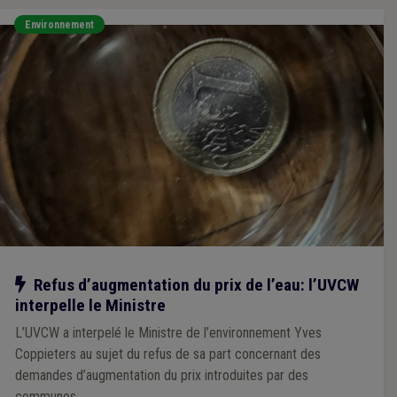
Environnement
Notre action
Refus d’augmentation du prix de l’eau: l’UVCW
interpelle le Ministre
L’UVCW a interpelé le Ministre de l’environnement Yves
Coppieters au sujet du refus de sa part concernant des
demandes d’augmentation du prix introduites par des
communes.