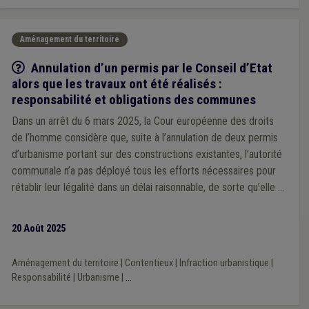
Aménagement du territoire
Q/R
Annulation d’un permis par le Conseil d’Etat
alors que les travaux ont été réalisés :
responsabilité et obligations des communes
Dans un arrêt du 6 mars 2025, la Cour européenne des droits
de l’homme considère que, suite à l’annulation de deux permis
d’urbanisme portant sur des constructions existantes, l’autorité
communale n’a pas déployé tous les efforts nécessaires pour
rétablir leur légalité dans un délai raisonnable, de sorte qu’elle a
privé l’article 6, §1er de la Convention européenne des droits
de l’homme (qui vise le droit à un procès équitable) de tout
20 Août 2025
effet utile. Explications.
Aménagement du territoire
|
Contentieux
|
Infraction urbanistique
|
Responsabilité
|
Urbanisme
|
...