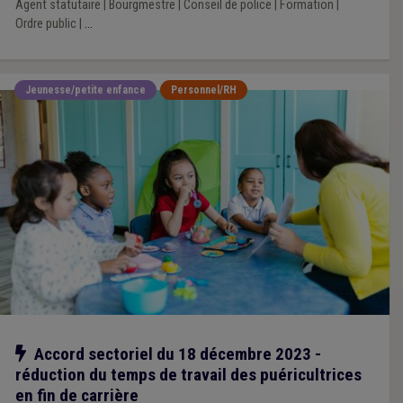
Agent statutaire
|
Bourgmestre
|
Conseil de police
|
Formation
|
Ordre public
|
...
Jeunesse/petite enfance
Personnel/RH
Notre action
Accord sectoriel du 18 décembre 2023 -
réduction du temps de travail des puéricultrices
en fin de carrière