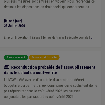
plusieurs mesures sont entrées en vigueur. Nous reprenons ci-
dessous les dispositions en droit social qui concernent les
pouvoirs locaux.
[Mise à jour]
28 Juillet 2026
Emploi
|
Indexation
|
Salaire
|
Temps de travail
|
Sécurité sociale
|
...
Environnement
Finances et fiscalité
Actualité
Reconduction probable de l’assouplissement
dans le calcul du coût-vérité
L’UVCW a été avertie d’un article d’un projet de décret
budgétaire qui permettra aux communes qui le souhaitent de ne
pas répercuter dans le coût-vérité 2026 les hausses
conjoncturelles par rapport au coût-vérité 2025.