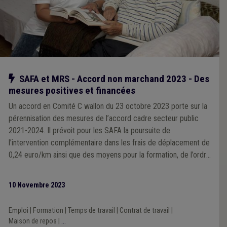
Notre action
SAFA et MRS - Accord non marchand 2023 - Des
mesures positives et financées
Un accord en Comité C wallon du 23 octobre 2023 porte sur la
pérennisation des mesures de l’accord cadre secteur public
2021-2024. Il prévoit pour les SAFA la poursuite de
l’intervention complémentaire dans les frais de déplacement de
0,24 euro/km ainsi que des moyens pour la formation, de l’ordre
de 0,8 euro par heure. En MR-S, la mesure de création d’emploi
de 2021 est amplifiée avec un budget de l’ordre de 600 euros
10 Novembre 2023
par lit. Les arrêtés de financement sont en préparation à l’Aviq.
Emploi
|
Formation
|
Temps de travail
|
Contrat de travail
|
Maison de repos
|
...