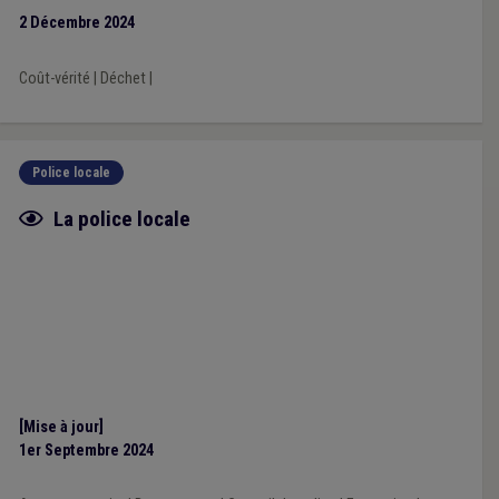
2 Décembre 2024
Coût-vérité
|
Déchet
|
Police locale
Fiche focus
La police locale
[Mise à jour]
1er Septembre 2024