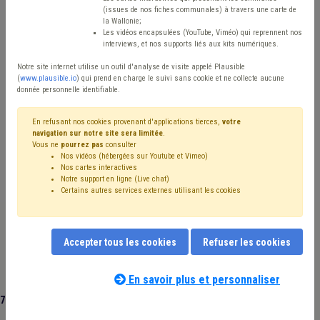
Type de contenu
(issues de nos fiches communales) à travers une carte de
la Wallonie;
Avis / Actions
Les vidéos encapsulées (YouTube, Viméo) qui reprennent nos
interviews, et nos supports liés aux kits numériques.
Réinitialiser
Notre site internet utilise un outil d'analyse de visite appelé Plausible
(
www.plausible.io
) qui prend en charge le suivi sans cookie et ne collecte aucune
donnée personnelle identifiable.
Filtrer cette requête avec des mots-clés
En refusant nos cookies provenant d'applications tierces,
votre
navigation sur notre site sera limitée
.
Vous ne
pourrez pas
consulter
Nos vidéos (hébergées sur Youtube et Vimeo)
⇒ Temps de travail
(
retirer le mot clé
)
Nos cartes interactives
Notre support en ligne (Live chat)
⇒ Coût-vérité
(
retirer le mot clé
)
Déchet
(21)
Certains autres services externes utilisant les cookies
⇒ Contentieux
(
retirer le mot clé
)
Taxe
(15)
Personnel
(12)
Fiscalité
(7)
Zone de secours
(7)
Recours
(7)
Rémunération
(6)
Coronavirus
(6)
Accepter tous les cookies
Refuser les cookies
Contrat de travail
(5)
Congé
(5)
Emploi
(4)
Formation
(4)
Maison de repos
(4)
Santé
(4)
Subside
(4)
Propreté publique
(4)
Subvention
(4)
En savoir plus et personnaliser
Délai
(4)
Dépense
(3)
Salaire
(3)
Recouvrement
(3)
78 documents trouvés
|
Réinitialiser
Recrutement
(3)
Sécurité
(3)
Publicité
(3)
Pension
(3)
Horaire
(3)
Comité C
(3)
Budget
(3)
Carrière
(2)