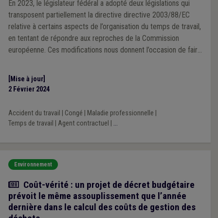
En 2023, le législateur fédéral a adopté deux législations qui
transposent partiellement la directive directive 2003/88/EC
relative à certains aspects de l’organisation du temps de travail,
en tentant de répondre aux reproches de la Commission
européenne. Ces modifications nous donnent l’occasion de faire
le point sur la matière complexe des vacances annuelles dans la
fonction publique locale.
[Mise à jour]
2 Février 2024
Accident du travail
|
Congé
|
Maladie professionnelle
|
Temps de travail
|
Agent contractuel
|
...
Environnement
Actualité
Coût-vérité : un projet de décret budgétaire
prévoit le même assouplissement que l’année
dernière dans le calcul des coûts de gestion des