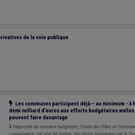
rivatives de la voie publique
Notre action
Les communes participent déjà – au minimum - à 
demi milliard d’euros aux efforts budgétaires wallon
peuvent faire davantage
À l’approche du conclave budgétaire, l’Union des Villes et Commune
connaissance, par voie de presse, des pistes envisagées par le G