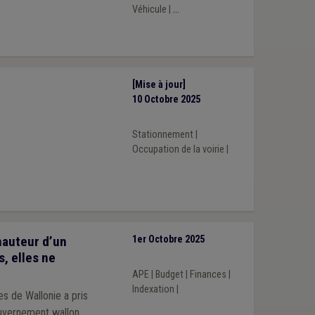
Véhicule
|
...
[Mise à jour]
10 Octobre 2025
Stationnement
|
Occupation de la voirie
|
hauteur d’un
1er Octobre 2025
s, elles ne
APE
|
Budget
|
Finances
|
Indexation
|
s de Wallonie a pris
ouvernement wallon