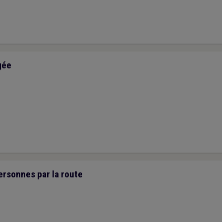
plus rapidement et plus efficacement.
gée
ersonnes par la route