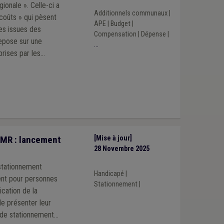
ionale ». Celle-ci a
Additionnels communaux
|
rcoûts » qui pèsent
APE
|
Budget
|
es issues des
Compensation
|
Dépense
|
repose sur une
...
prises par les
 2024-2030.
PMR : lancement
[Mise à jour]
28 Novembre 2025
 stationnement
Handicapé
|
ent pour personnes
Stationnement
|
ication de la
de présenter leur
s de stationnement