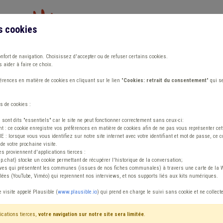
s cookies
Vous travaillez dans un/une
onfort de navigation. Choisissez d'accepter ou de refuser certains cookies.
 aider à faire ce choix.
ions
Publications
Outils
Fiches communa
rences en matière de cookies en cliquant sur le lien "
Cookies: retrait du consentement
" qui s
s de cookies :
s sont dits "essentiels" car le site ne peut fonctionner correctement sans ceux-ci:
 : ce cookie enregistre vos préférences en matière de cookies afin de ne pas vous représenter cette
 lorsque vous vous identifiez sur notre site internet avec votre identifiant et mot de passe, ce co
de votre prochaine visite.
ntenu
es proviennent d'applications tierces :
sp.chat) stocke un cookie permettant de récupérer l'historique de la conversation;
tives qui présentent les communes (issues de nos fiches communales) à travers une carte de la W
ées (YouTube, Viméo) qui reprennent nos interviews, et nos supports liés aux kits numériques.
e visite appelé Plausible (
www.plausible.io
) qui prend en charge le suivi sans cookie et ne collect
ications tierces,
votre navigation sur notre site sera limitée
.
tenu
Avis / Actions