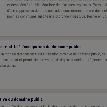
et destinées à rétablir l’équilibre des finances régionales. Parmi cel
d’une suppression de certaines aides considérées comme des « ef
pour les communes suscite une profonde inquiétude. Réunie en Conseil
d’Administration ce mardi 30 septembre 2025, l’Union tient à réagir
relatifs à l’occupation du domaine public
un modèle d’ordonnance sur l’utilisation privative du domaine public, d
tationnement et permission de voirie) ainsi qu’un modèle de règlement-
aine public.
ative du domaine public
un modèle d’ordonnance sur l’utilisation privative du domaine public, d