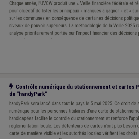
Chaque année, l’UVCW produit une « Veille financière fédérale et rég
pour objectif de lister les principaux « manques à gagner » et « su
sur les communes en conséquence de certaines décisions politiqu
niveaux de pouvoir supérieurs. La méthodologie de la Veille 2025 
analyse prioritairement portée sur l’impact financier des décisions 
exécutifs régional et fédéral au cours de la mandature communale
Notre action
Contrôle numérique du stationnement et cartes 
de "handyPark"
handyPark sera lancé dans tout le pays le 5 mai 2025. Ce droit de
numérique pour les personnes titulaires d’une carte de stationnem
handicapées facilite le contrôle du stationnement et renforce l'appl
réglementation locale. Les détenteurs de cartes n'ont plus besoin 
carte de manière visible et les autorités locales vérifient les droit