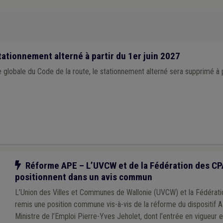
imoine
(1)
Pécule de vacances
(1)
Implantation commerciale
(1)
IPP
(1)
t
(1)
Location
(1)
Logement social
(1)
Marché
(1)
Gaz
(1)
Grades l
Expropriation
(1)
Entretien des voiries
(1)
Énergie
(1)
Enquête
(1)
En
Rénovation énergétique
(1)
Électromobilité
(1)
ationnement alterné à partir du 1er juin 2027
 globale du Code de la route, le stationnement alterné sera supprimé à pa
Notre action
Réforme APE – L’UVCW et de la Fédération des CP
positionnent dans un avis commun
L’Union des Villes et Communes de Wallonie (UVCW) et la Fédérat
remis une position commune vis-à-vis de la réforme du dispositif 
Ministre de l’Emploi Pierre-Yves Jeholet, dont l’entrée en vigueur 