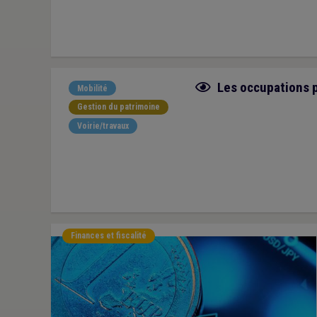
Fiche focus
Les occupations p
Mobilité
Gestion du patrimoine
Voirie/travaux
Finances et fiscalité