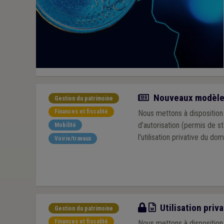
Actualité
Nouveaux modèles 
Gestion du patrimoine
Finances et fiscalité
Nous mettons à disposition 
d’autorisation (permis de s
Mobilité
l'utilisation privative du dom
Voirie/travaux
Modèle
Utilisation priv
Gestion du patrimoine
Finances et fiscalité
Nous mettons à disposition 