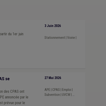
Infraction urbanistique
(1)
égaux
(1)
Fonction consultative
(1)
trepreneur
(1)
Sensibilisation
(1)
3 Juin 2026
rtir du 1er juin
Stationnement
|
Voirie
|
AS se
27 Mai 2026
APE
|
CPAS
|
Emploi
|
ion des CPAS ont
Subvention
|
UVCW
|
...
APE annoncée par le
est prévue pour le