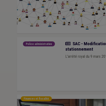
Actualité
SAC - Modification
Police administrative
stationnement
L'arrêté royal du 9 mars 201
Finances et fiscalité