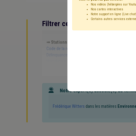
Nos vidéos (hébergées sur Youtu
Nos cartes interactives
Notre support en ligne (Live chat
Certains autres services externe
Filtrer cette requête avec des 
⇒ Stationnement
(
retirer le mot clé
)
⇒ APE
(
re
Code de la route
(12)
Conseiller énergie
(9)
Tro
Délinquance environnementale
(7)
Budget
(7)
M
Horodateur
(5)
Inondation
(5)
Transport
(5)
Subside
(4)
Coronavirus
(4)
Tutelle
(4)
Sport
Caméra
(3)
CPAS
(3)
Immatriculation
(3)
Fi
Formation
(2)
Pension
(2)
⇒ Mobilité
(
retirer 
Association sans but lucratif (ASBL)
(2)
Compen
Notre expert(e) associé(e) au term
Recouvrement
(2)
Responsabilité
(2)
Simplific
Travaux publics
(1)
Aide familiale
(1)
Allocatio
Qualité
(1)
Service à domicile
(1)
Service d'ai
Frédérique Witters
dans les matières
Environn
Crise énergétique
(1)
Dépense
(1)
Dette
(1)
Gouvernement
(1)
IDESS
(1)
Intégration social
Additionnels communaux
(1)
ADL
(1)
ACS
(1)
Construction
(1)
Contrat de travail
(1)
Congé
(