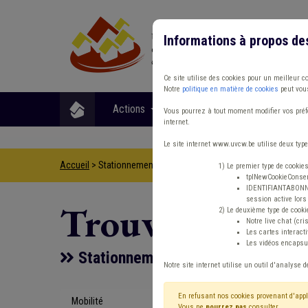
Informations à propos de
Ce site utilise des cookies pour un meilleur c
Notre
politique en matière de cookies
peut vous
Actions
Matières
Format
Vous pourrez à tout moment modifier vos préfé
internet.
Le site internet www.uvcw.be utilise deux type
Accueil
> Stationnement APE
1) Le premier type de cookie
tplNewCookieConsent
IDENTIFIANTABONNE :
session active lors 
Trouver un co
2) Le deuxième type de cooki
Notre live chat (cri
Les cartes interac
Les vidéos encapsul
Stationnement APE
Notre site internet utilise un outil d'analyse d
En refusant nos cookies provenant d'appl
Mobilité
Type de con
Vous ne
pourrez pas
consulter