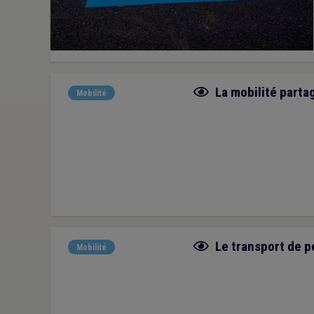
Fiche focus
La mobilité parta
Mobilité
Fiche focus
Le transport de p
Mobilité