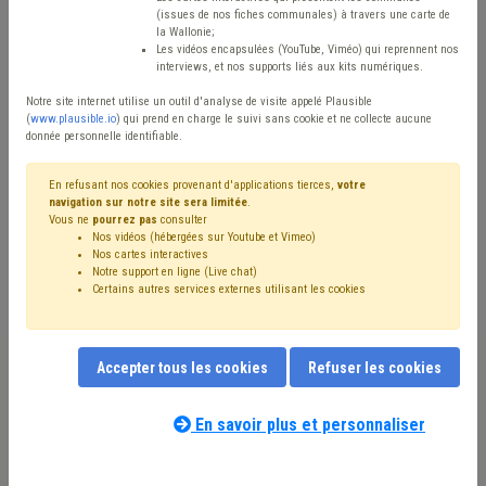
(issues de nos fiches communales) à travers une carte de
Avis / Actions
la Wallonie;
Les vidéos encapsulées (YouTube, Viméo) qui reprennent nos
Réinitialiser
interviews, et nos supports liés aux kits numériques.
Notre site internet utilise un outil d'analyse de visite appelé Plausible
(
www.plausible.io
) qui prend en charge le suivi sans cookie et ne collecte aucune
donnée personnelle identifiable.
Filtrer cette requête avec des mots-clés
En refusant nos cookies provenant d'applications tierces,
votre
navigation sur notre site sera limitée
.
Vous ne
pourrez pas
consulter
⇒ Stationnement
(
retirer le mot clé
)
Nos vidéos (hébergées sur Youtube et Vimeo)
⇒ Transport
(
retirer le mot clé
)
Voirie
(22)
Nos cartes interactives
Redevance
(20)
Véhicule
(17)
Signalisation
(16)
Notre support en ligne (Live chat)
Certains autres services externes utilisant les cookies
Code de la route
(12)
Transport en commun
(10)
Taxe
(9)
Trottoir
(8)
Mobilité active
(7)
Sanction administrative communale (SAC)
(7)
Sécurité routière
(6)
Handicapé
(6)
Covoiturage
(6)
Accepter tous les cookies
Refuser les cookies
Taxi
(6)
Amende
(6)
Carburant
(5)
Horodateur
(5)
Notre expert(e) associé(e) au terme
Sport
(5)
Subvention
(4)
Tutelle
(4)
Coronavirus
(4)
que vous recherchez
(merci de prendre
En savoir plus et personnaliser
Borne de rechargement
(4)
Commerce
(4)
connaissance de notre
politique d'assistance-
Occupation de la voirie
(4)
Sécurité
(4)
Mobilier urbain
(4)
conseil
) :
Police
(4)
Mobilité
(3)
Santé
(3)
Investissement
(3)