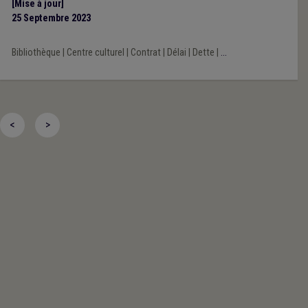
[Mise à jour]
25 Septembre 2023
Bibliothèque
|
Centre culturel
|
Contrat
|
Délai
|
Dette
|
...
<
>