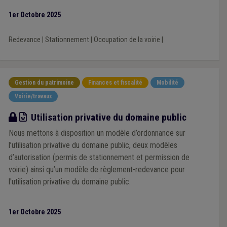
1er Octobre 2025
Redevance
|
Stationnement
|
Occupation de la voirie
|
Gestion du patrimoine
Finances et fiscalité
Mobilité
Voirie/travaux
Modèle
Utilisation privative du domaine public
Nous mettons à disposition un modèle d’ordonnance sur
l’utilisation privative du domaine public, deux modèles
d’autorisation (permis de stationnement et permission de
voirie) ainsi qu’un modèle de règlement-redevance pour
l'utilisation privative du domaine public.
1er Octobre 2025