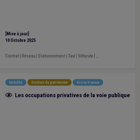
[Mise à jour]
10 Octobre 2025
Contrat
|
Réseau
|
Stationnement
|
Taxi
|
Véhicule
|
...
Mobilité
Gestion du patrimoine
Voirie/travaux
Fiche focus
Les occupations privatives de la voie publique