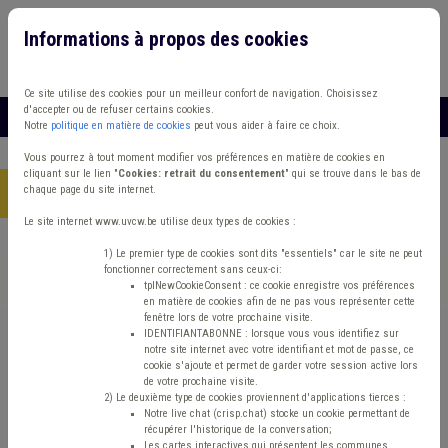
Informations à propos des cookies
Connexion
Vous travaillez dans un/une
Ce site utilise des cookies pour un meilleur confort de navigation. Choisissez
d'accepter ou de refuser certains cookies.
MENU
Notre
politique en matière de cookies
peut vous aider à faire ce choix.
Vous pourrez à tout moment modifier vos préférences en matière de cookies en
cliquant sur le lien "
Cookies: retrait du consentement
" qui se trouve dans le bas de
chaque page du site internet.
Accueil
> Stationnement Transport
Le site internet www.uvcw.be utilise deux types de cookies :
Trouver un contenu
1) Le premier type de cookies sont dits "essentiels" car le site ne peut
fonctionner correctement sans ceux-ci:
tplNewCookieConsent : ce cookie enregistre vos préférences
en matière de cookies afin de ne pas vous représenter cette
Stationnement Transport
fenêtre lors de votre prochaine visite.
IDENTIFIANTABONNE : lorsque vous vous identifiez sur
notre site internet avec votre identifiant et mot de passe, ce
cookie s'ajoute et permet de garder votre session active lors
Matière(s) principale(s)
de votre prochaine visite.
2) Le deuxième type de cookies proviennent d'applications tierces :
Notre live chat (crisp.chat) stocke un cookie permettant de
Type de contenu
récupérer l'historique de la conversation;
Les cartes interactives qui présentent les communes