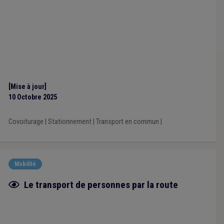
[Mise à jour]
10 Octobre 2025
Covoiturage
|
Stationnement
|
Transport en commun
|
Mobilité
Fiche focus
Le transport de personnes par la route