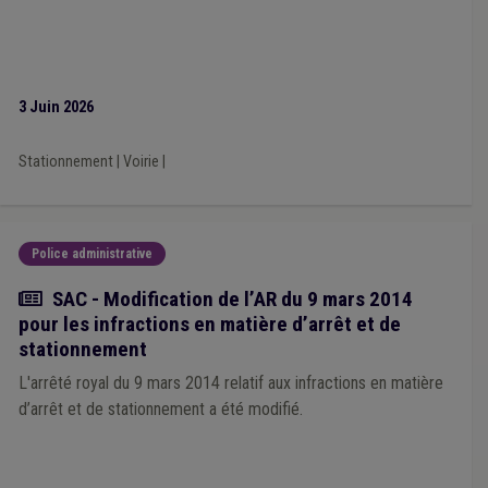
CCRE
(1)
Construction
(1)
Concurrence
(1)
Agent statutaire
(1)
APE
(1)
Aide médicale urgente
(1)
Air
(1)
Aménagement du territoire
(1)
Bibliothèque
(1)
Budget
(1)
Centre culturel
(1)
État civil
(1)
Europe
(1)
Évaluation
(1)
Expropriation
(1)
Fédasil
(1)
3 Juin 2026
Entretien des voiries
(1)
Développement durable
(1)
Emphytéose et superficie
(1)
Énergie
(1)
Enquête
(1)
Stationnement
|
Voirie
|
Culture
(1)
Décès
(1)
Délinquance environnementale
(1)
Police administrative
Actualité
SAC - Modification de l’AR du 9 mars 2014
pour les infractions en matière d’arrêt et de
stationnement
L'arrêté royal du 9 mars 2014 relatif aux infractions en matière
d’arrêt et de stationnement a été modifié.