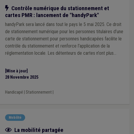
Notre action
Contrôle numérique du stationnement et
cartes PMR : lancement de "handyPark"
handyPark sera lancé dans tout le pays le 5 mai 2025. Ce droit
de stationnement numérique pour les personnes titulaires d’une
carte de stationnement pour personnes handicapées facilite le
contrôle du stationnement et renforce l'application de la
réglementation locale. Les détenteurs de cartes n'ont plus
besoin de présenter leur carte de manière visible et les
autorités locales vérifient les droits de stationnement plus
[Mise à jour]
rapidement et plus efficacement.
28 Novembre 2025
Handicapé
|
Stationnement
|
Mobilité
Fiche focus
La mobilité partagée