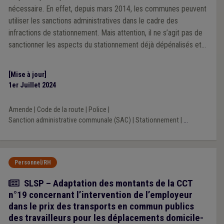
nécessaire. En effet, depuis mars 2014, les communes peuvent
utiliser les sanctions administratives dans le cadre des
infractions de stationnement. Mais attention, il ne s’agit pas de
sanctionner les aspects du stationnement déjà dépénalisés et
analysés dans la première question de notre série.
[Mise à jour]
1er Juillet 2024
Amende
|
Code de la route
|
Police
|
Sanction administrative communale (SAC)
|
Stationnement
|
...
Personnel/RH
Actualité
SLSP – Adaptation des montants de la CCT
n°19 concernant l’intervention de l’employeur
dans le prix des transports en commun publics
des travailleurs pour les déplacements domicile-