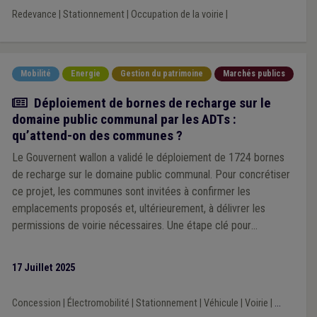
Redevance
|
Stationnement
|
Occupation de la voirie
|
Mobilité
Energie
Gestion du patrimoine
Marchés publics
Article
Déploiement de bornes de recharge sur le
domaine public communal par les ADTs :
qu’attend-on des communes ?
Le Gouvernent wallon a validé le déploiement de 1724 bornes
de recharge sur le domaine public communal. Pour concrétiser
ce projet, les communes sont invitées à confirmer les
emplacements proposés et, ultérieurement, à délivrer les
permissions de voirie nécessaires. Une étape clé pour
accélérer la transition vers une mobilité électrique accessible à
tous.
17 Juillet 2025
Concession
|
Électromobilité
|
Stationnement
|
Véhicule
|
Voirie
|
...