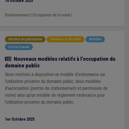
10 Octobre 2025
Stationnement
|
Occupation de la voirie
|
Gestion du patrimoine
Finances et fiscalité
Mobilité
Voirie/travaux
Actualité
Nouveaux modèles relatifs à l’occupation du
domaine public
Nous mettons à disposition un modèle d’ordonnance sur
l’utilisation privative du domaine public, deux modèles
d’autorisation (permis de stationnement et permission de
voirie) ainsi qu’un modèle de règlement-redevance pour
l'utilisation privative du domaine public.
1er Octobre 2025