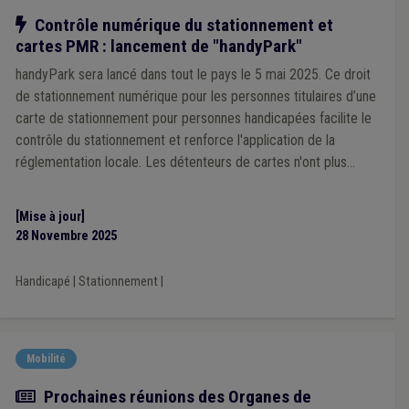
Notre action
Contrôle numérique du stationnement et
cartes PMR : lancement de "handyPark"
handyPark sera lancé dans tout le pays le 5 mai 2025. Ce droit
de stationnement numérique pour les personnes titulaires d’une
carte de stationnement pour personnes handicapées facilite le
contrôle du stationnement et renforce l'application de la
réglementation locale. Les détenteurs de cartes n'ont plus
besoin de présenter leur carte de manière visible et les
autorités locales vérifient les droits de stationnement plus
[Mise à jour]
rapidement et plus efficacement.
28 Novembre 2025
Handicapé
|
Stationnement
|
Mobilité
Actualité
Prochaines réunions des Organes de