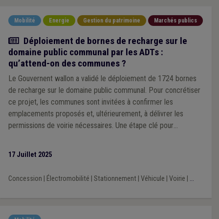
Mobilité
Energie
Gestion du patrimoine
Marchés publics
Article
Déploiement de bornes de recharge sur le
domaine public communal par les ADTs :
qu’attend-on des communes ?
Le Gouvernent wallon a validé le déploiement de 1724 bornes
de recharge sur le domaine public communal. Pour concrétiser
ce projet, les communes sont invitées à confirmer les
emplacements proposés et, ultérieurement, à délivrer les
permissions de voirie nécessaires. Une étape clé pour
accélérer la transition vers une mobilité électrique accessible à
tous.
17 Juillet 2025
Concession
|
Électromobilité
|
Stationnement
|
Véhicule
|
Voirie
|
...