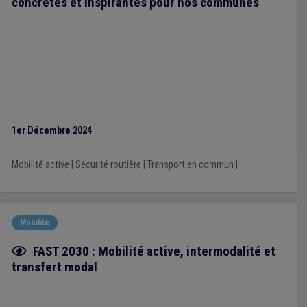
concrètes et inspirantes pour nos communes
1er Décembre 2024
Mobilité active
|
Sécurité routière
|
Transport en commun
|
Mobilité
Fiche focus
FAST 2030 : Mobilité active, intermodalité et
transfert modal