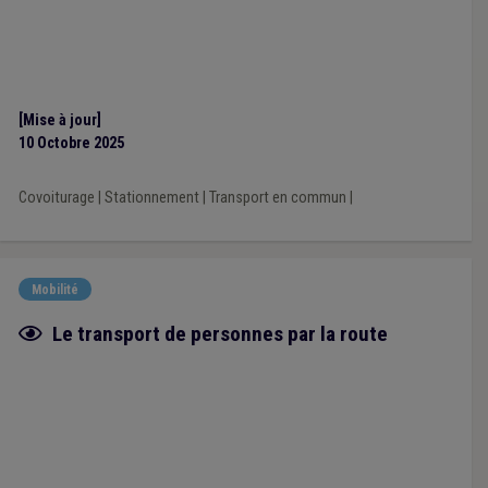
[Mise à jour]
10 Octobre 2025
Covoiturage
|
Stationnement
|
Transport en commun
|
Mobilité
Fiche focus
Le transport de personnes par la route