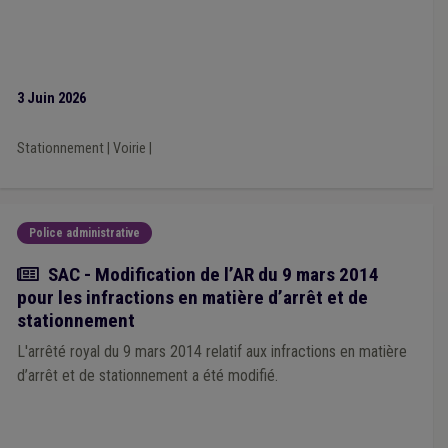
PEB
(1)
Plan d'alignement
(1)
Plan de gestion
(1)
Qualité
(1)
Nature
(1)
Aide familiale
(1)
Urbanisme
(1)
Vie privée
(1)
Dette
(1)
Développement rural
(1)
Droit de tirage
(1)
Circulaire budgétaire
(1)
Conseiller en mobilité
(1)
Prostitution
(1)
Réfugié
(1)
3 Juin 2026
Incivilité
(1)
Indemnité
(1)
Piscine
(1)
Prime
(1)
Sensibilisation
(1)
Rénovation énergétique
(1)
Stationnement
|
Voirie
|
Concession
(1)
Bâtiment
(1)
Électromobilité
(1)
Police administrative
Actualité
SAC - Modification de l’AR du 9 mars 2014
pour les infractions en matière d’arrêt et de
stationnement
L'arrêté royal du 9 mars 2014 relatif aux infractions en matière
d’arrêt et de stationnement a été modifié.