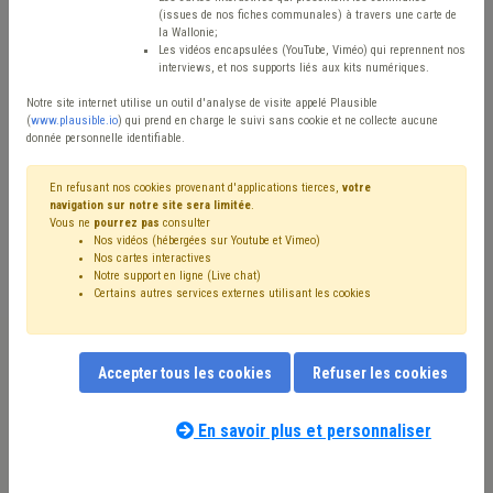
(issues de nos fiches communales) à travers une carte de
Avis / Actions
la Wallonie;
Les vidéos encapsulées (YouTube, Viméo) qui reprennent nos
Réinitialiser
interviews, et nos supports liés aux kits numériques.
Notre site internet utilise un outil d'analyse de visite appelé Plausible
(
www.plausible.io
) qui prend en charge le suivi sans cookie et ne collecte aucune
donnée personnelle identifiable.
Filtrer cette requête avec des mots-clés
En refusant nos cookies provenant d'applications tierces,
votre
navigation sur notre site sera limitée
.
Vous ne
pourrez pas
consulter
⇒ Stationnement
(
retirer le mot clé
)
Nos vidéos (hébergées sur Youtube et Vimeo)
⇒ Transport en commun
(
retirer le mot clé
)
Voirie
(26)
Nos cartes interactives
Redevance
(20)
Véhicule
(16)
Signalisation
(16)
Notre support en ligne (Live chat)
Certains autres services externes utilisant les cookies
Code de la route
(12)
Mobilité active
(9)
⇒ Transport
(
retirer le mot clé
)
Trottoir
(8)
Covoiturage
(8)
Sécurité routière
(8)
Sanction administrative communale (SAC)
(7)
Accepter tous les cookies
Refuser les cookies
Handicapé
(7)
Taxe
(7)
Amende
(6)
Mobilité
(6)
Notre expert(e) associé(e) au terme
Horodateur
(5)
Tutelle
(4)
Pollution
(4)
que vous recherchez
(merci de prendre
En savoir plus et personnaliser
Occupation de la voirie
(4)
Investissement
(4)
connaissance de notre
politique d'assistance-
Mobilier urbain
(4)
Sécurité
(4)
Sport
(4)
Commerce
(4)
conseil
) :
Caméra
(3)
Environnement
(3)
Subvention
(3)