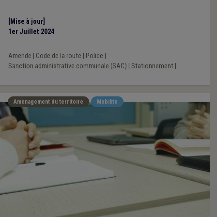
analysés dans la première question de notre série.
[Mise à jour]
1er Juillet 2024
Amende
|
Code de la route
|
Police
|
Sanction administrative communale (SAC)
|
Stationnement
|
...
Aménagement du territoire
Mobilité