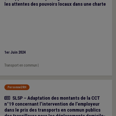
les attentes des pouvoirs locaux dans une charte
1er Juin 2024
Transport en commun
|
Personnel/RH
Actualité
SLSP – Adaptation des montants de la CCT
n°19 concernant l’intervention de l’employeur
dans le prix des transports en commun publics
des travailleurs pour les déplacements domicile-