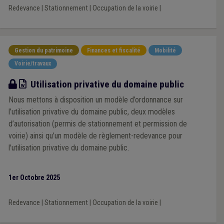
Redevance
|
Stationnement
|
Occupation de la voirie
|
Gestion du patrimoine
Finances et fiscalité
Mobilité
Voirie/travaux
Modèle
Utilisation privative du domaine public
Nous mettons à disposition un modèle d’ordonnance sur
l’utilisation privative du domaine public, deux modèles
d’autorisation (permis de stationnement et permission de
voirie) ainsi qu’un modèle de règlement-redevance pour
l'utilisation privative du domaine public.
1er Octobre 2025
Redevance
|
Stationnement
|
Occupation de la voirie
|