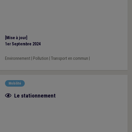
[Mise à jour]
1er Septembre 2024
Environnement
|
Pollution
|
Transport en commun
|
Mobilité
Fiche focus
Le stationnement