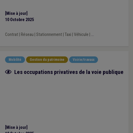
[Mise à jour]
10 Octobre 2025
Contrat
|
Réseau
|
Stationnement
|
Taxi
|
Véhicule
|
...
Mobilité
Gestion du patrimoine
Voirie/travaux
Fiche focus
Les occupations privatives de la voie publique
[Mise à jour]