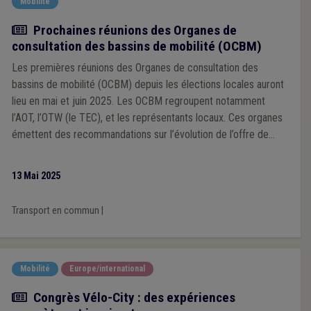
Mobilité
Actualité
Prochaines réunions des Organes de
consultation des bassins de mobilité (OCBM)
Les premières réunions des Organes de consultation des
bassins de mobilité (OCBM) depuis les élections locales auront
lieu en mai et juin 2025. Les OCBM regroupent notamment
l’AOT, l’OTW (le TEC), et les représentants locaux. Ces organes
émettent des recommandations sur l’évolution de l’offre de
transport en commun à l’échelle locale et les enjeux de
mobilité. Les communes sont encouragées à participer
13 Mai 2025
activement et à désigner leurs membres au sein des OCBM.
Transport en commun
|
Mobilité
Europe/international
Article
Congrès Vélo-City : des expériences