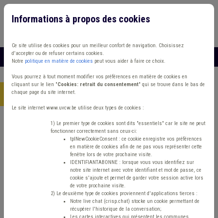
Informations à propos des cookies
Connexion
Vous travaillez dans un/une
Ce site utilise des cookies pour un meilleur confort de navigation. Choisissez
d'accepter ou de refuser certains cookies.
MENU
Notre
politique en matière de cookies
peut vous aider à faire ce choix.
Vous pourrez à tout moment modifier vos préférences en matière de cookies en
cliquant sur le lien "
Cookies: retrait du consentement
" qui se trouve dans le bas de
chaque page du site internet.
Accueil
> Stationnement Transport en commun
Le site internet www.uvcw.be utilise deux types de cookies :
Trouver un contenu
1) Le premier type de cookies sont dits "essentiels" car le site ne peut
fonctionner correctement sans ceux-ci:
tplNewCookieConsent : ce cookie enregistre vos préférences
en matière de cookies afin de ne pas vous représenter cette
Stationnement Transport en commun
fenêtre lors de votre prochaine visite.
IDENTIFIANTABONNE : lorsque vous vous identifiez sur
notre site internet avec votre identifiant et mot de passe, ce
cookie s'ajoute et permet de garder votre session active lors
Matière(s) principale(s)
de votre prochaine visite.
2) Le deuxième type de cookies proviennent d'applications tierces :
Notre live chat (crisp.chat) stocke un cookie permettant de
Type de contenu
récupérer l'historique de la conversation;
Les cartes interactives qui présentent les communes