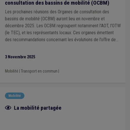
consultation des bassins de mobilité (OCBM)
Les prochaines réunions des Organes de consultation des
bassins de mobilité (OCBM) auront lieu en novembre et
décembre 2025. Les OCBM regroupent notamment l’AOT, l’OTW
(le TEC), et les représentants locaux. Ces organes émettent
des recommandations concernant les évolutions de l’offre de
mobilité collective et partagée. Les communes sont
encouragées à participer activement et à désigner leurs
3 Novembre 2025
membres au sein des OCBM.
Mobilité
|
Transport en commun
|
Mobilité
Fiche focus
La mobilité partagée