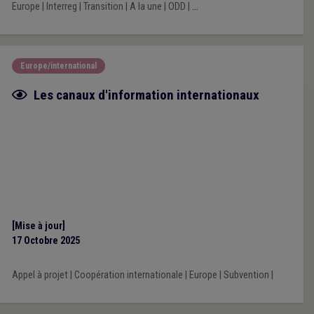
Europe
|
Interreg
|
Transition
|
A la une
|
ODD
|
...
Europe/international
Fiche focus
Les canaux d'information internationaux
[Mise à jour]
17 Octobre 2025
Appel à projet
|
Coopération internationale
|
Europe
|
Subvention
|