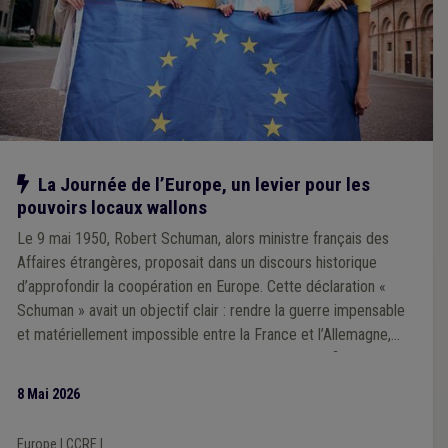
Notre action
La Journée de l’Europe, un levier pour les
pouvoirs locaux wallons
Le 9 mai 1950, Robert Schuman, alors ministre français des
Affaires étrangères, proposait dans un discours historique
d’approfondir la coopération en Europe. Cette déclaration «
Schuman » avait un objectif clair : rendre la guerre impensable
et matériellement impossible entre la France et l’Allemagne,
tout en posant les bases d’une Europe unie et pacifique. Depuis,
le 9 mai est célébré chaque année comme la Journée de
8 Mai 2026
l’Europe, un symbole fort de paix, de solidarité et de
coopération entre les peuples.
Europe
|
CCRE
|