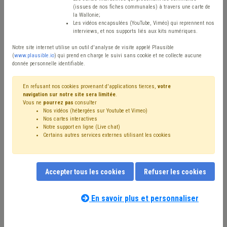
(issues de nos fiches communales) à travers une carte de
Avis / Actions
la Wallonie;
Les vidéos encapsulées (YouTube, Viméo) qui reprennent nos
Réinitialiser
interviews, et nos supports liés aux kits numériques.
Notre site internet utilise un outil d'analyse de visite appelé Plausible
(
www.plausible.io
) qui prend en charge le suivi sans cookie et ne collecte aucune
donnée personnelle identifiable.
Filtrer cette requête avec des mots-clés
En refusant nos cookies provenant d'applications tierces,
votre
navigation sur notre site sera limitée
.
Vous ne
pourrez pas
consulter
⇒ Europe
(
retirer le mot clé
)
Nos vidéos (hébergées sur Youtube et Vimeo)
⇒ Sécurité routière
(
retirer le mot clé
)
Nos cartes interactives
⇒ Transport
(
retirer le mot clé
)
Voirie
(12)
Notre support en ligne (Live chat)
Certains autres services externes utilisant les cookies
Stationnement
(9)
Climat
(9)
CCRE
(7)
Signalisation
(6)
Investissement
(6)
Transport en commun
(6)
Transition
(6)
Véhicule
(5)
Politique de l'énergie
(5)
Appel à projet
(5)
ODD
(5)
Accepter tous les cookies
Refuser les cookies
Mobilité active
(5)
Budget
(4)
Mobilité
(4)
Taxi
(4)
Notre expert(e) associé(e) au terme
Zone de police
(4)
Convention des Maires
(4)
que vous recherchez
(merci de prendre
En savoir plus et personnaliser
Coronavirus
(4)
Taxe
(3)
Pouvoir adjudicateur
(3)
connaissance de notre
politique d'assistance-
Subside
(3)
⇒ Sécurité
(
retirer le mot clé
)
Sport
(3)
conseil
) :
Subvention
(3)
International
(3)
Jumelage
(3)