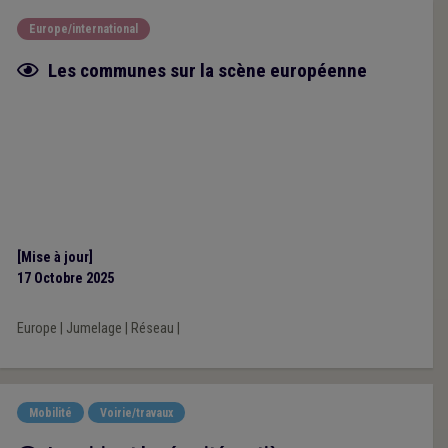
Europe/international
Fiche focus
Les communes sur la scène européenne
[Mise à jour]
17 Octobre 2025
Europe
|
Jumelage
|
Réseau
|
Mobilité
Voirie/travaux