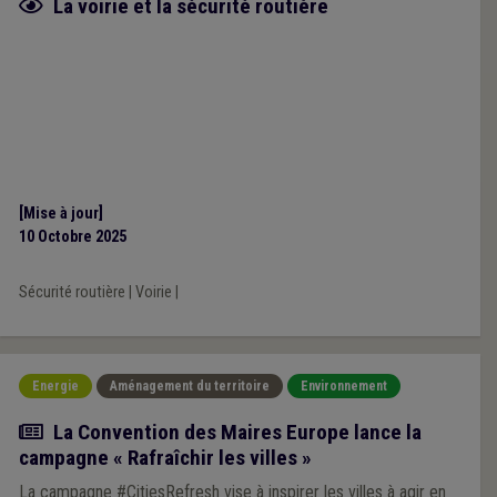
Fiche focus
La voirie et la sécurité routière
[Mise à jour]
10 Octobre 2025
Sécurité routière
|
Voirie
|
Energie
Aménagement du territoire
Environnement
Actualité
La Convention des Maires Europe lance la
campagne « Rafraîchir les villes »
La campagne #CitiesRefresh vise à inspirer les villes à agir en