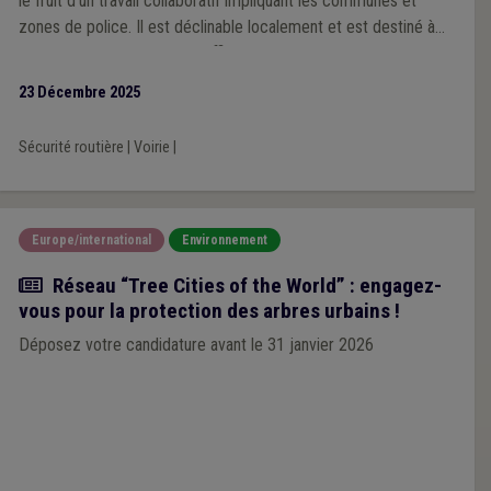
le fruit d’un travail collaboratif impliquant les communes et
zones de police. Il est déclinable localement et est destiné à
devenir un outil concret et efficace que chaque ville et
commune pourra s’approprier en fonction de ses priorités et
23 Décembre 2025
des spécificités de son territoire, à l’échelle d’une zone de
police.
Sécurité routière
|
Voirie
|
Europe/international
Environnement
Actualité
Réseau “Tree Cities of the World” : engagez-
vous pour la protection des arbres urbains !
Déposez votre candidature avant le 31 janvier 2026