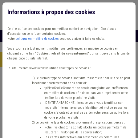
Informations à propos des cookies
Connexion
Vous travaillez dans un/une
Ce site utilise des cookies pour un meilleur confort de navigation. Choisissez
d'accepter ou de refuser certains cookies.
MENU
Notre
politique en matière de cookies
peut vous aider à faire ce choix.
Vous pourrez à tout moment modifier vos préférences en matière de cookies en
cliquant sur le lien "
Cookies: retrait du consentement
" qui se trouve dans le bas de
chaque page du site internet.
Accueil
> Transport Sécurité routière Europe
Le site internet www.uvcw.be utilise deux types de cookies :
Trouver un contenu
1) Le premier type de cookies sont dits "essentiels" car le site ne peut
fonctionner correctement sans ceux-ci:
tplNewCookieConsent : ce cookie enregistre vos préférences
en matière de cookies afin de ne pas vous représenter cette
Transport Sécurité routière Europe
fenêtre lors de votre prochaine visite.
IDENTIFIANTABONNE : lorsque vous vous identifiez sur
notre site internet avec votre identifiant et mot de passe, ce
cookie s'ajoute et permet de garder votre session active lors
Matière(s) principale(s)
de votre prochaine visite.
2) Le deuxième type de cookies proviennent d'applications tierces :
Notre live chat (crisp.chat) stocke un cookie permettant de
Type de contenu
récupérer l'historique de la conversation;
Les cartes interactives qui présentent les communes