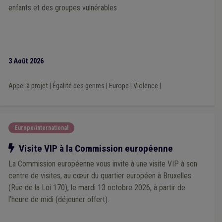
Société de logement de service public (SLSP)
(1)
Soins
(1)
enfants et des groupes vulnérables
Statistique
(1)
Police
(1)
Pollution
(1)
Population
(1)
Protection de la nature
(1)
Publicité
(1)
Qualité
(1)
Recouvrement
(1)
Recrutement
(1)
Réseau autonome des voies lentes (RAVeL)
(1)
Sanction administrative communale (SAC)
(1)
Interreg
(1)
3 Août 2026
Logement social
(1)
Mandataire
(1)
Marché public
(1)
Forain
(1)
Formation
(1)
Gaz
(1)
Gouvernance
(1)
Handicapé
(1)
Informatique
(1)
Évaluation
(1)
Appel à projet
|
Égalité des genres
|
Europe
|
Violence
|
Fédasil
(1)
Finances
(1)
Éolien
(1)
État civil
(1)
Entretien des voiries
(1)
Centre culturel
(1)
Communication
(1)
Concurrence
(1)
Accessibilité
(1)
ADL
(1)
Air
(1)
Allocations familiales
(1)
Europe/international
Appel d'offre
(1)
Bourgmestre
(1)
Eau
(1)
Notre action
Visite VIP à la Commission européenne
Éclairage public
(1)
Économie
(1)
Élection
(1)
Électricité
(1)
Coopération internationale
(1)
Culture
(1)
La Commission européenne vous invite à une visite VIP à son
Décès
(1)
Déchet
(1)
Délinquance environnementale
(1)
centre de visites, au cœur du quartier européen à Bruxelles
(Rue de la Loi 170), le mardi 13 octobre 2026, à partir de
l’heure de midi (déjeuner offert).