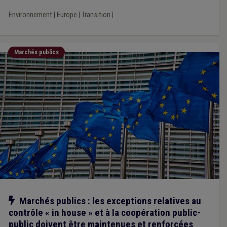
Environnement
|
Europe
|
Transition
|
Marchés publics
Notre action
Marchés publics : les exceptions relatives au
contrôle « in house » et à la coopération public-
public doivent être maintenues et renforcées