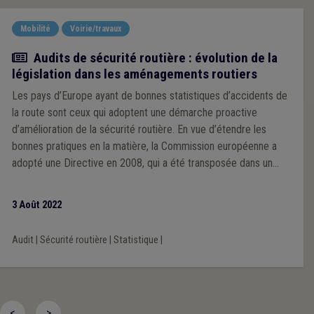
Mobilité
Voirie/travaux
Actualité
Audits de sécurité routière : évolution de la
législation dans les aménagements routiers
Les pays d’Europe ayant de bonnes statistiques d’accidents de
la route sont ceux qui adoptent une démarche proactive
d’amélioration de la sécurité routière. En vue d’étendre les
bonnes pratiques en la matière, la Commission européenne a
adopté une Directive en 2008, qui a été transposée dans un
Décret du Gouvernement wallon le 24 mars 2022.
3 Août 2022
Audit
|
Sécurité routière
|
Statistique
|
<
>