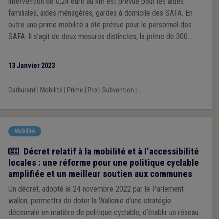
intervention de 0,24 euro au km est prévue pour les aides
familiales, aides ménagères, gardes à domicile des SAFA. En
outre une prime mobilité a été prévue pour le personnel des
SAFA. Il s’agit de deux mesures distinctes, la prime de 300
euros s’ajoutant au 0,24 euro au km. Elles sont toutes les deux
soumises à prélèvements sociaux et fiscaux.
13 Janvier 2023
Carburant
|
Mobilité
|
Prime
|
Prix
|
Subvention
|
...
Mobilité
Actualité
Décret relatif à la mobilité et à l’accessibilité
locales : une réforme pour une politique cyclable
amplifiée et un meilleur soutien aux communes
Un décret, adopté le 24 novembre 2022 par le Parlement
wallon, permettra de doter la Wallonie d'une stratégie
décennale en matière de politique cyclable, d’établir un réseau