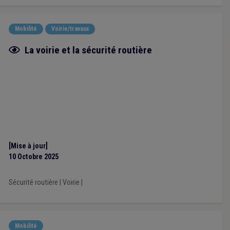
Mobilité
Voirie/travaux
Fiche focus
La voirie et la sécurité routière
[Mise à jour]
10 Octobre 2025
Sécurité routière
|
Voirie
|
Mobilité