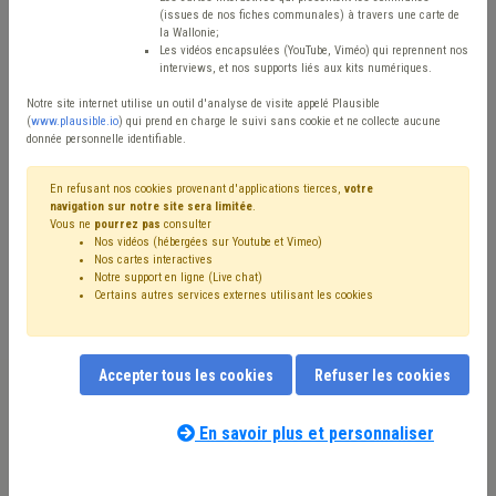
(issues de nos fiches communales) à travers une carte de
Type de contenu
la Wallonie;
Les vidéos encapsulées (YouTube, Viméo) qui reprennent nos
interviews, et nos supports liés aux kits numériques.
Avis / Actions
Notre site internet utilise un outil d'analyse de visite appelé Plausible
Réinitialiser
(
www.plausible.io
) qui prend en charge le suivi sans cookie et ne collecte aucune
donnée personnelle identifiable.
En refusant nos cookies provenant d'applications tierces,
votre
navigation sur notre site sera limitée
.
Filtrer cette requête avec des mots-clés
Vous ne
pourrez pas
consulter
Nos vidéos (hébergées sur Youtube et Vimeo)
Nos cartes interactives
Notre support en ligne (Live chat)
⇒ Sécurité routière
(
retirer le mot clé
)
Certains autres services externes utilisant les cookies
⇒ Transport
(
retirer le mot clé
)
Voirie
(12)
Stationnement
(9)
Signalisation
(6)
Transport en commun
(6)
Véhicule
(5)
Mobilité active
(5)
Accepter tous les cookies
Refuser les cookies
Zone de police
(4)
Taxi
(4)
Budget
(3)
Investissement
(3)
Fiscalité
(2)
Mobilier urbain
(2)
Mobilité
(2)
Pollution
(2)
En savoir plus et personnaliser
⇒ Réseau autonome des voies lentes (RAVeL)
(
retirer le
Notre expert(e) associé(e) au terme
mot clé
)
que vous recherchez
(merci de prendre
Santé
(2)
⇒ Sécurité
(
retirer le mot clé
)