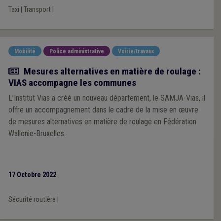
Taxi
|
Transport
|
Mobilité
Police administrative
Voirie/travaux
Article
Mesures alternatives en matière de roulage :
VIAS accompagne les communes
L’Institut Vias a créé un nouveau département, le SAMJA-Vias, il
offre un accompagnement dans le cadre de la mise en œuvre
de mesures alternatives en matière de roulage en Fédération
Wallonie-Bruxelles.
17 Octobre 2022
Sécurité routière
|