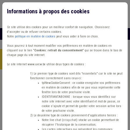
Informations à propos des cookies
Connexion
Vous travaillez dans un/une
Ce site utilise des cookies pour un meilleur confort de navigation. Choisissez
d'accepter ou de refuser certains cookies.
MENU
Notre
politique en matière de cookies
peut vous aider à faire ce choix.
Vous pourrez à tout moment modifier vos préférences en matière de cookies en
cliquant sur le lien "
Cookies: retrait du consentement
" qui se trouve dans le bas de
chaque page du site internet.
Accueil
> Transport Sécurité routière Réseau autonome des voies
lentes (RAVeL)
Le site internet www.uvcw.be utilise deux types de cookies :
1) Le premier type de cookies sont dits "essentiels" car le site ne peut
fonctionner correctement sans ceux-ci:
Trouver un contenu
tplNewCookieConsent : ce cookie enregistre vos préférences
en matière de cookies afin de ne pas vous représenter cette
fenêtre lors de votre prochaine visite.
Transport Sécurité routière Réseau
IDENTIFIANTABONNE : lorsque vous vous identifiez sur
notre site internet avec votre identifiant et mot de passe, ce
autonome des voies lentes (RAVeL)
cookie s'ajoute et permet de garder votre session active lors
de votre prochaine visite.
2) Le deuxième type de cookies proviennent d'applications tierces :
Notre live chat (crisp.chat) stocke un cookie permettant de
Matière(s) principale(s)
récupérer l'historique de la conversation;
Les cartes interactives qui présentent les communes