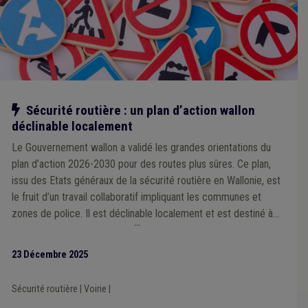
Notre action
Sécurité routière : un plan d’action wallon
déclinable localement
Le Gouvernement wallon a validé les grandes orientations du
plan d’action 2026-2030 pour des routes plus sûres. Ce plan,
issu des Etats généraux de la sécurité routière en Wallonie, est
le fruit d’un travail collaboratif impliquant les communes et
zones de police. Il est déclinable localement et est destiné à
devenir un outil concret et efficace que chaque ville et
commune pourra s’approprier en fonction de ses priorités et
23 Décembre 2025
des spécificités de son territoire, à l’échelle d’une zone de
police.
Sécurité routière
|
Voirie
|