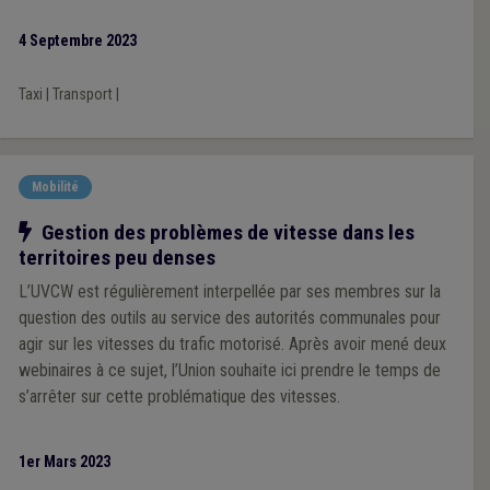
au sein des villes et communes de Wallonie.
4 Septembre 2023
Taxi
|
Transport
|
Mobilité
Notre action
Gestion des problèmes de vitesse dans les
territoires peu denses
L’UVCW est régulièrement interpellée par ses membres sur la
question des outils au service des autorités communales pour
agir sur les vitesses du trafic motorisé. Après avoir mené deux
webinaires à ce sujet, l’Union souhaite ici prendre le temps de
s’arrêter sur cette problématique des vitesses.
1er Mars 2023