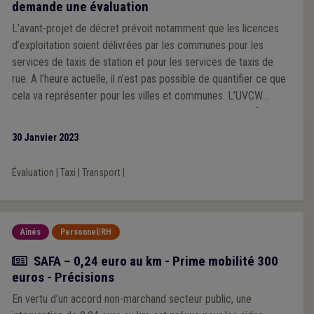
demande une évaluation
L’avant-projet de décret prévoit notamment que les licences
d’exploitation soient délivrées par les communes pour les
services de taxis de station et pour les services de taxis de
rue. A l’heure actuelle, il n’est pas possible de quantifier ce que
cela va représenter pour les villes et communes. L’UVCW
souhaite dès lors qu’une évaluation soit mise en place afin de
vérifier si la gestion de ces nouvelles demandes ne pose pas
30 Janvier 2023
de difficultés aux villes et communes.
Évaluation
|
Taxi
|
Transport
|
Aînés
Personnel/RH
Actualité
SAFA – 0,24 euro au km - Prime mobilité 300
euros - Précisions
En vertu d’un accord non-marchand secteur public, une