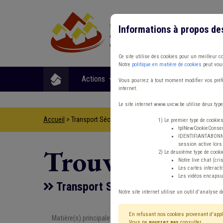
Informations à propos de
Ce site utilise des cookies pour un meilleur c
Notre
politique en matière de cookies
peut vous
Actions
Matières
Format
Vous pourrez à tout moment modifier vos préfé
internet.
Le site internet www.uvcw.be utilise deux type
Accueil
> Transport Sécurité routière Statistique
1) Le premier type de cookie
tplNewCookieConsent
IDENTIFIANTABONNE :
session active lors 
Trouver un co
2) Le deuxième type de cooki
Notre live chat (cri
Les cartes interac
Les vidéos encapsul
Transport Sécurité routière Statis
Notre site internet utilise un outil d'analyse d
En refusant nos cookies provenant d'appl
Matière(s) principale(s)
Type de con
Vous ne
pourrez pas
consulter