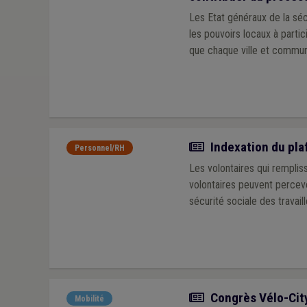
Les Etat généraux de la séc
les pouvoirs locaux à partic
que chaque ville et commune
Actualité
Indexation du pla
Personnel/RH
Les volontaires qui rempliss
volontaires peuvent percevo
sécurité sociale des travaill
Article
Congrès Vélo-City
Mobilité