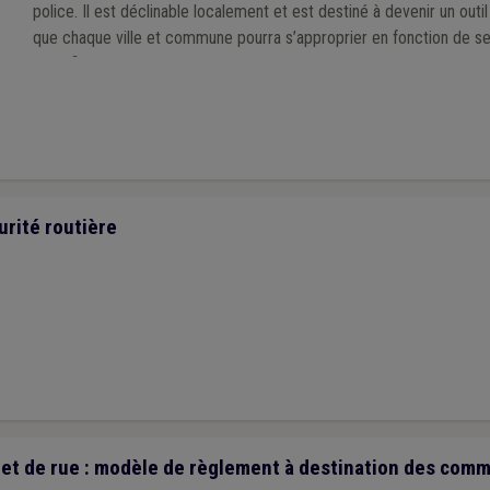
police. Il est déclinable localement et est destiné à devenir un outi
que chaque ville et commune pourra s’approprier en fonction de se
spécificités de son territoire, à l’échelle d’une zone de police.
urité routière
 et de rue : modèle de règlement à destination des com