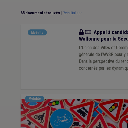
68 documents trouvés
|
Réinitialiser
Actualité
Appel à candida
Mobilité
Wallonne pour la Sécu
L’Union des Villes et Comm
générale de l’AWSR pour y r
Dans la perspective du reno
concernés par les dynamiqu
Mobilité