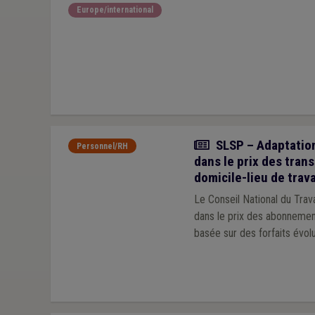
Europe/international
Actualité
SLSP – Adaptation
Personnel/RH
dans le prix des tran
domicile-lieu de trava
Le Conseil National du Trav
dans le prix des abonnemen
basée sur des forfaits évolu