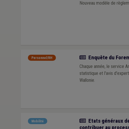
Nouveau modèle de règlemen
Actualité
Enquête du Forem 
Personnel/RH
Chaque année, le service A
statistique et l'avis d'expe
Wallonie.
Actualité
Etats généraux de
Mobilité
contribuer au proces