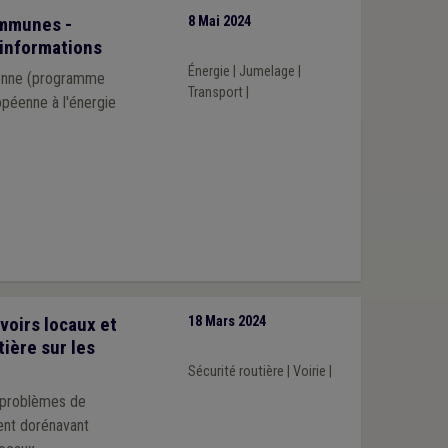
ommunes -
8 Mai 2024
 informations
Énergie
|
Jumelage
|
éenne (programme
Transport
|
ropéenne à l'énergie
voirs locaux et
18 Mars 2024
ière sur les
Sécurité routière
|
Voirie
|
s problèmes de
vent dorénavant