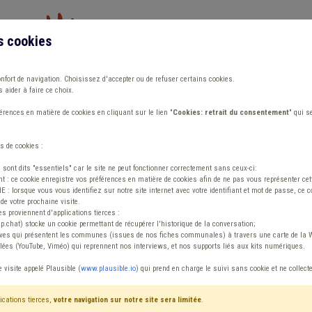
s cookies
Vous travaillez dans un/une
onfort de navigation. Choisissez d'accepter ou de refuser certains cookies.
 aider à faire ce choix.
ions
Publications
Outils
Fiches communa
rences en matière de cookies en cliquant sur le lien "
Cookies: retrait du consentement
" qui s
s de cookies :
s sont dits "essentiels" car le site ne peut fonctionner correctement sans ceux-ci:
 : ce cookie enregistre vos préférences en matière de cookies afin de ne pas vous représenter cette
 lorsque vous vous identifiez sur notre site internet avec votre identifiant et mot de passe, ce co
de votre prochaine visite.
ntenu
es proviennent d'applications tierces :
sp.chat) stocke un cookie permettant de récupérer l'historique de la conversation;
tives qui présentent les communes (issues de nos fiches communales) à travers une carte de la W
ées (YouTube, Viméo) qui reprennent nos interviews, et nos supports liés aux kits numériques.
tique
e visite appelé Plausible (
www.plausible.io
) qui prend en charge le suivi sans cookie et ne collect
ications tierces,
votre navigation sur notre site sera limitée
.
tenu
Avis / Actions