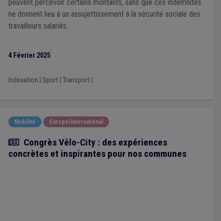
peuvent percevoir certains montants, sans que ces indemnités
ne donnent lieu à un assujettissement à la sécurité sociale des
travailleurs salariés.
4 Février 2025
Indexation
|
Sport
|
Transport
|
Mobilité
Europe/international
Article
Congrès Vélo-City : des expériences
concrètes et inspirantes pour nos communes