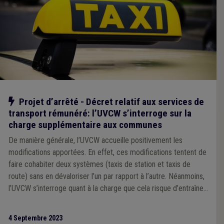
Notre action
Projet d’arrêté - Décret relatif aux services de
transport rémunéré: l’UVCW s’interroge sur la
charge supplémentaire aux communes
De manière générale, l’UVCW accueille positivement les
modifications apportées. En effet, ces modifications tentent de
faire cohabiter deux systèmes (taxis de station et taxis de
route) sans en dévaloriser l’un par rapport à l’autre. Néanmoins,
l’UVCW s’interroge quant à la charge que cela risque d’entraîner
au sein des villes et communes de Wallonie.
4 Septembre 2023