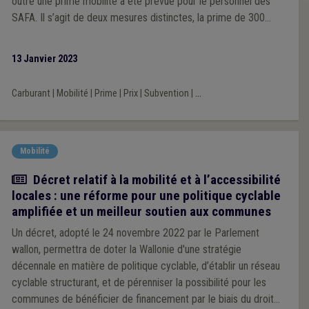
outre une prime mobilité a été prévue pour le personnel des
SAFA. Il s’agit de deux mesures distinctes, la prime de 300
euros s’ajoutant au 0,24 euro au km. Elles sont toutes les deux
soumises à prélèvements sociaux et fiscaux.
13 Janvier 2023
Carburant
|
Mobilité
|
Prime
|
Prix
|
Subvention
|
...
Mobilité
Actualité
Décret relatif à la mobilité et à l’accessibilité
locales : une réforme pour une politique cyclable
amplifiée et un meilleur soutien aux communes
Un décret, adopté le 24 novembre 2022 par le Parlement
wallon, permettra de doter la Wallonie d'une stratégie
décennale en matière de politique cyclable, d’établir un réseau
cyclable structurant, et de pérenniser la possibilité pour les
communes de bénéficier de financement par le biais du droit