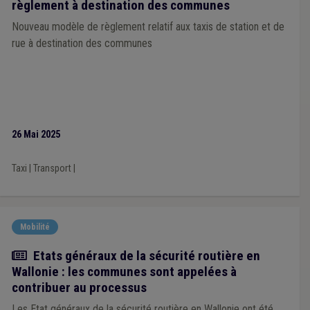
règlement à destination des communes
Nouveau modèle de règlement relatif aux taxis de station et de
rue à destination des communes
26 Mai 2025
Taxi
|
Transport
|
Mobilité
Actualité
Etats généraux de la sécurité routière en
Wallonie : les communes sont appelées à
contribuer au processus
Les Etat généraux de la sécurité routière en Wallonie ont été