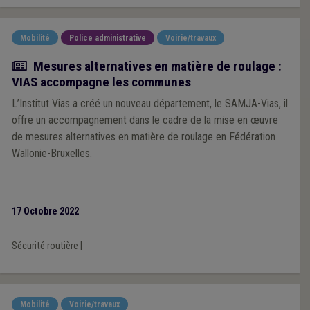
Mobilité
Police administrative
Voirie/travaux
Article
Mesures alternatives en matière de roulage :
VIAS accompagne les communes
L’Institut Vias a créé un nouveau département, le SAMJA-Vias, il
offre un accompagnement dans le cadre de la mise en œuvre
de mesures alternatives en matière de roulage en Fédération
Wallonie-Bruxelles.
17 Octobre 2022
Sécurité routière
|
Mobilité
Voirie/travaux