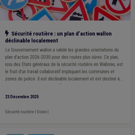
Notre action
Sécurité routière : un plan d’action wallon
déclinable localement
Le Gouvernement wallon a validé les grandes orientations du
plan d’action 2026-2030 pour des routes plus sûres. Ce plan,
issu des Etats généraux de la sécurité routière en Wallonie, est
le fruit d’un travail collaboratif impliquant les communes et
zones de police. Il est déclinable localement et est destiné à
devenir un outil concret et efficace que chaque ville et
commune pourra s’approprier en fonction de ses priorités et
23 Décembre 2025
des spécificités de son territoire, à l’échelle d’une zone de
police.
Sécurité routière
|
Voirie
|