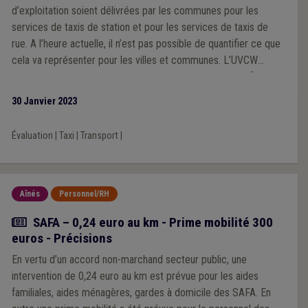
d’exploitation soient délivrées par les communes pour les
services de taxis de station et pour les services de taxis de
rue. A l’heure actuelle, il n’est pas possible de quantifier ce que
cela va représenter pour les villes et communes. L’UVCW
souhaite dès lors qu’une évaluation soit mise en place afin de
vérifier si la gestion de ces nouvelles demandes ne pose pas
30 Janvier 2023
de difficultés aux villes et communes.
Évaluation
|
Taxi
|
Transport
|
Aînés
Personnel/RH
Actualité
SAFA – 0,24 euro au km - Prime mobilité 300
euros - Précisions
En vertu d’un accord non-marchand secteur public, une
intervention de 0,24 euro au km est prévue pour les aides
familiales, aides ménagères, gardes à domicile des SAFA. En