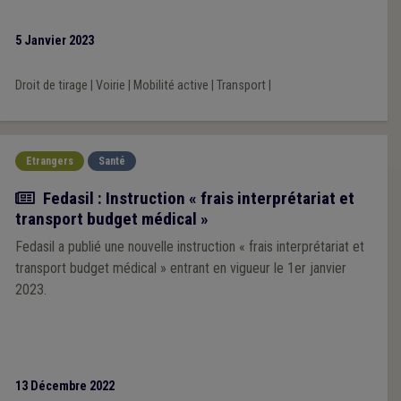
de tirage.
5 Janvier 2023
Droit de tirage
|
Voirie
|
Mobilité active
|
Transport
|
Etrangers
Santé
Actualité
Fedasil : Instruction « frais interprétariat et
transport budget médical »
Fedasil a publié une nouvelle instruction « frais interprétariat et
transport budget médical » entrant en vigueur le 1er janvier
2023.
13 Décembre 2022