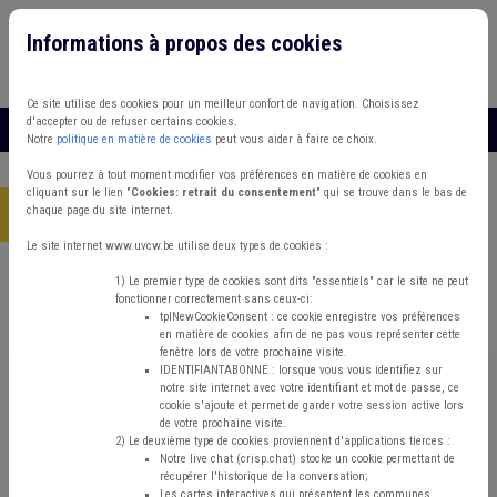
Informations à propos des cookies
Connexion
Vous travaillez dans un/une
Ce site utilise des cookies pour un meilleur confort de navigation. Choisissez
d'accepter ou de refuser certains cookies.
MENU
Notre
politique en matière de cookies
peut vous aider à faire ce choix.
Vous pourrez à tout moment modifier vos préférences en matière de cookies en
cliquant sur le lien "
Cookies: retrait du consentement
" qui se trouve dans le bas de
chaque page du site internet.
Accueil
> Transport Sécurité routière
Le site internet www.uvcw.be utilise deux types de cookies :
Trouver un contenu
1) Le premier type de cookies sont dits "essentiels" car le site ne peut
fonctionner correctement sans ceux-ci:
tplNewCookieConsent : ce cookie enregistre vos préférences
en matière de cookies afin de ne pas vous représenter cette
Transport Sécurité routière
fenêtre lors de votre prochaine visite.
IDENTIFIANTABONNE : lorsque vous vous identifiez sur
notre site internet avec votre identifiant et mot de passe, ce
cookie s'ajoute et permet de garder votre session active lors
Matière(s) principale(s)
de votre prochaine visite.
2) Le deuxième type de cookies proviennent d'applications tierces :
Notre live chat (crisp.chat) stocke un cookie permettant de
Type de contenu
récupérer l'historique de la conversation;
Les cartes interactives qui présentent les communes