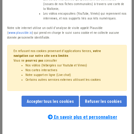
(issues de nos fiches communales) à travers une carte de
Avis / Actions
la Wallonie;
Les vidéos encapsulées (YouTube, Viméo) qui reprennent nos
Réinitialiser
interviews, et nos supports liés aux kits numériques.
Notre site internet utilise un outil d'analyse de visite appelé Plausible
(
www.plausible.io
) qui prend en charge le suivi sans cookie et ne collecte aucune
donnée personnelle identifiable.
Filtrer cette requête avec des mots-clés
En refusant nos cookies provenant d'applications tierces,
votre
navigation sur notre site sera limitée
.
Vous ne
pourrez pas
consulter
⇒ Sécurité routière
(
retirer le mot clé
)
Nos vidéos (hébergées sur Youtube et Vimeo)
⇒ Transport
(
retirer le mot clé
)
Voirie
(12)
Nos cartes interactives
Stationnement
(9)
Transport en commun
(6)
Notre support en ligne (Live chat)
Certains autres services externes utilisant les cookies
Signalisation
(6)
Mobilité active
(5)
Véhicule
(5)
Taxi
(4)
Zone de police
(4)
Budget
(3)
Investissement
(3)
Fiscalité
(2)
Mobilier urbain
(2)
Mobilité
(2)
Code de la route
(2)
Carburant
(2)
Accepter tous les cookies
Refuser les cookies
Trottoir
(2)
Santé
(2)
⇒ Sécurité
(
retirer le mot clé
)
Notre expert(e) associé(e) au terme
Amende
(2)
Sport
(2)
Subside
(2)
Taxe
(2)
que vous recherchez
(merci de prendre
En savoir plus et personnaliser
Festivité
(1)
Audit
(1)
Coronavirus
(1)
Ukraine
(1)
connaissance de notre
politique d'assistance-
Borne de rechargement
(1)
Statistique
(1)
Subvention
(1)
conseil
) :
Vaccination
(1)
Droit de tirage
(1)