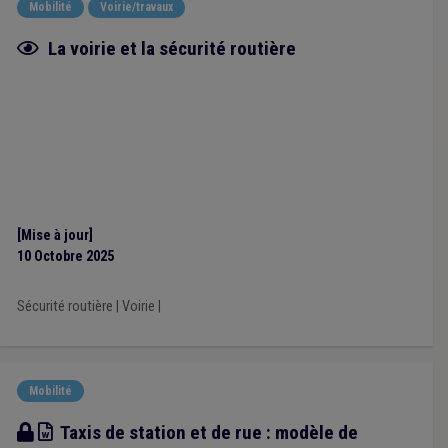
Mobilité
Voirie/travaux
Fiche focus
La voirie et la sécurité routière
[Mise à jour]
10 Octobre 2025
Sécurité routière
|
Voirie
|
Mobilité
Modèle
Taxis de station et de rue : modèle de