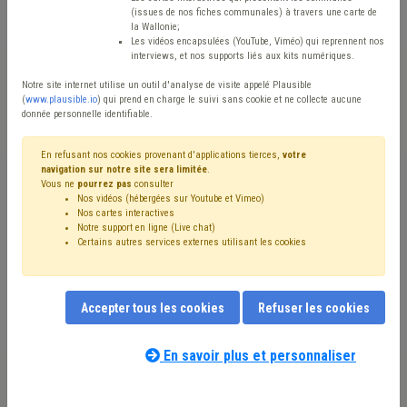
(issues de nos fiches communales) à travers une carte de
Avis / Actions
la Wallonie;
Les vidéos encapsulées (YouTube, Viméo) qui reprennent nos
Réinitialiser
interviews, et nos supports liés aux kits numériques.
Notre site internet utilise un outil d'analyse de visite appelé Plausible
(
www.plausible.io
) qui prend en charge le suivi sans cookie et ne collecte aucune
donnée personnelle identifiable.
Filtrer cette requête avec des mots-clés
En refusant nos cookies provenant d'applications tierces,
votre
navigation sur notre site sera limitée
.
Vous ne
pourrez pas
consulter
⇒ Incivilité
(
retirer le mot clé
)
Propreté publique
(7)
Nos vidéos (hébergées sur Youtube et Vimeo)
Déchet
(6)
Délinquance environnementale
(4)
Caméra
(3)
Nos cartes interactives
Chasse
(1)
Agriculture
(1)
Budget
(1)
Voirie
(1)
Notre support en ligne (Live chat)
Certains autres services externes utilisant les cookies
Redevance
(1)
Taxe
(1)
Cours d'eau
(1)
Coût-vérité
(1)
Terres excavées
(1)
Forêt
(1)
Développement durable
(1)
Égouttage
(1)
Fonction consultative
(1)
Immatriculation
(1)
Inondation
(1)
Mandataire
(1)
Accepter tous les cookies
Refuser les cookies
Nature
(1)
Pollution
(1)
Sanction administrative communale (SAC)
(1)
Santé
(1)
En savoir plus et personnaliser
Sécurité
(1)
Stationnement
(1)
Vie privée
(1)
Agent constatateur
(1)
Appel à projet
(1)
Biodiversité
(1)