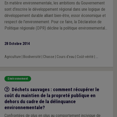
En matière environnementale, les ambitions du Gouvernement
sont d'inscrire le développement régional dans une logique de
développement durable alliant bien-être, essor économique et
respect de l'environnement. Pour ce faire, la Déclaration de
Politique régionale (DPR) décline la politique environnementale
en sept axes.
28 Octobre 2014
Agriculture
|
Biodiversité
|
Chasse
|
Cours d'eau
|
Coût-vérité
|
...
Environnement
Q/R
Déchets sauvages : comment récupérer le
coût du maintien de la propreté publique en
dehors du cadre de la délinquance
environnementale?
Confrontées de plus en plus au comportement incivique de