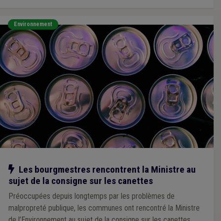
Environnement
Notre action
Les bourgmestres rencontrent la Ministre au
sujet de la consigne sur les canettes
Préoccupées depuis longtemps par les problèmes de
malpropreté publique, les communes ont rencontré la Ministre
de l’Environnement au sujet de la consigne sur les canettes.