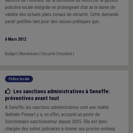
Ministre de l’Intérieur sur la nécessité de renforcer la gestion
policière locale intégrale en prolongeant d’un an la durée de
validité des actuels plans zonaux de sécurité. Cette demande
paraît justifiée tant pour des raisons politiques que
démocratiques et de bonne gestion.
6 Mars 2012
Budget
|
Mandataire
|
Sécurité
|
Incivilité
|
Police locale
Bonne pratique
Les sanctions administratives à Seneffe:
préventives avant tout
A Seneffe, les sanctions administratives sont une réalité.
Nathalie Ponsart y a, en effet, accepté un poste de
fonctionnaire sanctionnateur depuis 2005. Elle est donc
chargée des suites judiciaires à donner aux procès-verbaux