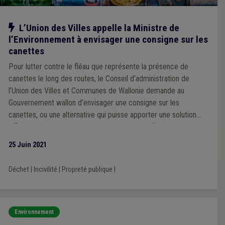
Notre action
L’Union des Villes appelle la Ministre de
l’Environnement à envisager une consigne sur les
canettes
Pour lutter contre le fléau que représente la présence de
canettes le long des routes, le Conseil d’administration de
l’Union des Villes et Communes de Wallonie demande au
Gouvernement wallon d’envisager une consigne sur les
canettes, ou une alternative qui puisse apporter une solution
efficace au problème. Cette demande est renforcée par de
nombreuses communes et bourgmestres qui plaident, au
25 Juin 2021
travers de motions votées par le Conseil communal notamment,
pour l’instauration d’une consigne.
Déchet
|
Incivilité
|
Propreté publique
|
Environnement