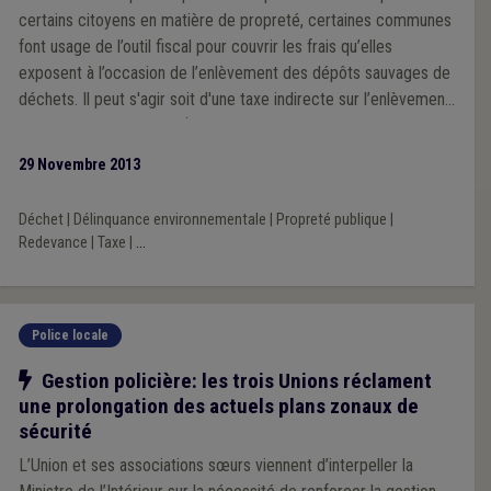
certains citoyens en matière de propreté, certaines communes
font usage de l’outil fiscal pour couvrir les frais qu’elles
exposent à l’occasion de l’enlèvement des dépôts sauvages de
déchets. Il peut s'agir soit d'une taxe indirecte sur l’enlèvement
des versages sauvages (voire, le cas échéant, d'une
redevance), soit d'une taxe pour prestations d’hygiène publique.
29 Novembre 2013
Déchet
|
Délinquance environnementale
|
Propreté publique
|
Redevance
|
Taxe
|
...
Police locale
Notre action
Gestion policière: les trois Unions réclament
une prolongation des actuels plans zonaux de
sécurité
L’Union et ses associations sœurs viennent d’interpeller la