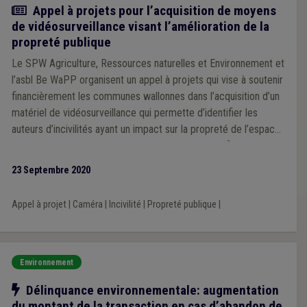
Actualité
Appel à projets pour l’acquisition de moyens
de vidéosurveillance visant l’amélioration de la
propreté publique
Le SPW Agriculture, Ressources naturelles et Environnement et
l’asbl Be WaPP organisent un appel à projets qui vise à soutenir
financièrement les communes wallonnes dans l’acquisition d’un
matériel de vidéosurveillance qui permette d’identifier les
auteurs d’incivilités ayant un impact sur la propreté de l’espace
public. Le montant maximum de la subvention est fixé à 25 000
euros.
23 Septembre 2020
Appel à projet
|
Caméra
|
Incivilité
|
Propreté publique
|
Environnement
Notre action
Délinquance environnementale: augmentation
du montant de la transaction en cas d’abandon de