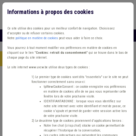
Informations à propos des cookies
Connexion
Vous travaillez dans un/une
Ce site utilise des cookies pour un meilleur confort de navigation. Choisissez
d'accepter ou de refuser certains cookies.
MENU
Notre
politique en matière de cookies
peut vous aider à faire ce choix.
Vous pourrez à tout moment modifier vos préférences en matière de cookies en
cliquant sur le lien "
Cookies: retrait du consentement
" qui se trouve dans le bas de
chaque page du site internet.
Accueil
> Incivilité
Le site internet www.uvcw.be utilise deux types de cookies :
Trouver un contenu
1) Le premier type de cookies sont dits "essentiels" car le site ne peut
fonctionner correctement sans ceux-ci:
tplNewCookieConsent : ce cookie enregistre vos préférences
en matière de cookies afin de ne pas vous représenter cette
Incivilité
fenêtre lors de votre prochaine visite.
IDENTIFIANTABONNE : lorsque vous vous identifiez sur
notre site internet avec votre identifiant et mot de passe, ce
cookie s'ajoute et permet de garder votre session active lors
Matière(s) principale(s)
de votre prochaine visite.
2) Le deuxième type de cookies proviennent d'applications tierces :
Notre live chat (crisp.chat) stocke un cookie permettant de
Type de contenu
récupérer l'historique de la conversation;
Les cartes interactives qui présentent les communes