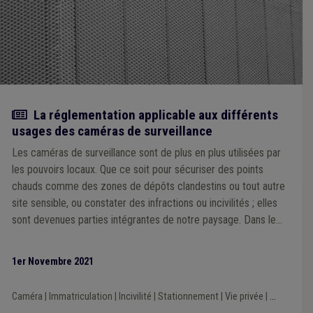
Article
La réglementation applicable aux différents
usages des caméras de surveillance
Les caméras de surveillance sont de plus en plus utilisées par
les pouvoirs locaux. Que ce soit pour sécuriser des points
chauds comme des zones de dépôts clandestins ou tout autre
site sensible, ou constater des infractions ou incivilités ; elles
sont devenues parties intégrantes de notre paysage. Dans le
cadre de cette publication, nous allons nous intéresser à la
règlementation applicable aux différents usages des caméras
1er Novembre 2021
de surveillance, à la question de la mise en place de caméras
de surveillance fixes ou fixes temporaires, et aux caméras
Caméra
|
Immatriculation
|
Incivilité
|
Stationnement
|
Vie privée
|
...
mobiles.