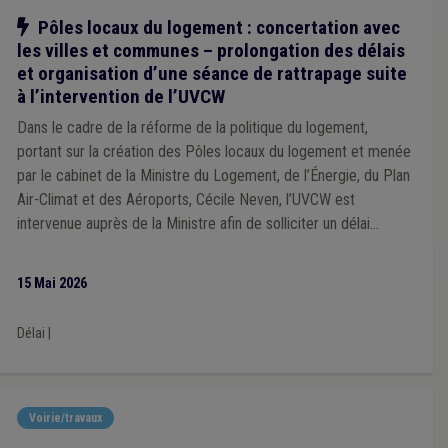
Notre action
Pôles locaux du logement : concertation avec
les villes et communes – prolongation des délais
et organisation d’une séance de rattrapage suite
à l’intervention de l’UVCW
Dans le cadre de la réforme de la politique du logement,
portant sur la création des Pôles locaux du logement et menée
par le cabinet de la Ministre du Logement, de l’Énergie, du Plan
Air-Climat et des Aéroports, Cécile Neven, l’UVCW est
intervenue auprès de la Ministre afin de solliciter un délai
supplémentaire permettant aux villes et communes de disposer
du temps nécessaire pour analyser le projet et formuler
15 Mai 2026
utilement leurs observations et remarques.
Délai
|
Voirie/travaux