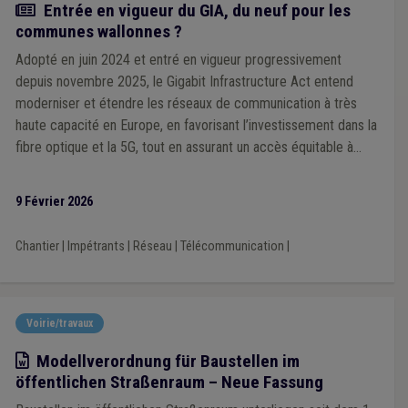
Actualité
Entrée en vigueur du GIA, du neuf pour les
communes wallonnes ?
Adopté en juin 2024 et entré en vigueur progressivement
depuis novembre 2025, le Gigabit Infrastructure Act entend
moderniser et étendre les réseaux de communication à très
haute capacité en Europe, en favorisant l’investissement dans la
fibre optique et la 5G, tout en assurant un accès équitable à
internet pour tous les citoyens européens et entreprises d’ici
2030. En pratique, quels sont les changements dans la vie des
9 Février 2026
communes wallonnes ?
Chantier
|
Impétrants
|
Réseau
|
Télécommunication
|
Voirie/travaux
Modèle
Modellverordnung für Baustellen im
öffentlichen Straßenraum – Neue Fassung