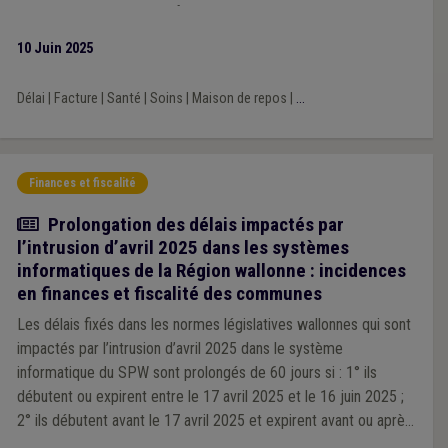
exceptions dont celle en faveur des « adjudicateurs qui
dispensent des soins de santé ».
10 Juin 2025
Délai
|
Facture
|
Santé
|
Soins
|
Maison de repos
|
...
Finances et fiscalité
Actualité
Prolongation des délais impactés par
l’intrusion d’avril 2025 dans les systèmes
informatiques de la Région wallonne : incidences
en finances et fiscalité des communes
Les délais fixés dans les normes législatives wallonnes qui sont
impactés par l’intrusion d’avril 2025 dans le système
informatique du SPW sont prolongés de 60 jours si : 1° ils
débutent ou expirent entre le 17 avril 2025 et le 16 juin 2025 ;
2° ils débutent avant le 17 avril 2025 et expirent avant ou après
le 16 juin 2025.