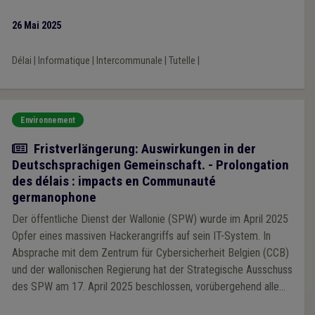
26 Mai 2025
Délai
|
Informatique
|
Intercommunale
|
Tutelle
|
Environnement
Actualité
Fristverlängerung: Auswirkungen in der
Deutschsprachigen Gemeinschaft. - Prolongation
des délais : impacts en Communauté
germanophone
Der öffentliche Dienst der Wallonie (SPW) wurde im April 2025
Opfer eines massiven Hackerangriffs auf sein IT-System. In
Absprache mit dem Zentrum für Cybersicherheit Belgien (CCB)
und der wallonischen Regierung hat der Strategische Ausschuss
des SPW am 17. April 2025 beschlossen, vorübergehend alle
Internetverbindungen zu trennen, um den Grad der