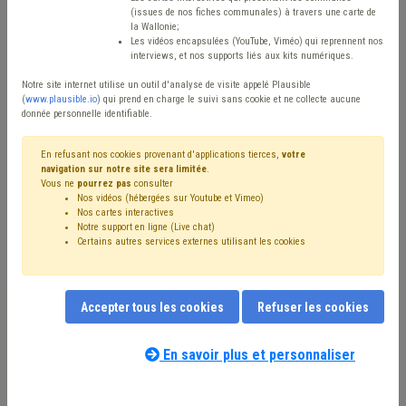
(issues de nos fiches communales) à travers une carte de
Avis / Actions
la Wallonie;
Les vidéos encapsulées (YouTube, Viméo) qui reprennent nos
Réinitialiser
interviews, et nos supports liés aux kits numériques.
Notre site internet utilise un outil d'analyse de visite appelé Plausible
(
www.plausible.io
) qui prend en charge le suivi sans cookie et ne collecte aucune
donnée personnelle identifiable.
Filtrer cette requête avec des mots-clés
En refusant nos cookies provenant d'applications tierces,
votre
navigation sur notre site sera limitée
.
Vous ne
pourrez pas
consulter
⇒ Délai
(
retirer le mot clé
)
Nos vidéos (hébergées sur Youtube et Vimeo)
⇒ Impétrants
(
retirer le mot clé
)
Chantier
(29)
Nos cartes interactives
Coronavirus
(29)
Voirie
(24)
Recours
(21)
CoDT
(17)
Notre support en ligne (Live chat)
Certains autres services externes utilisant les cookies
Permis d'urbanisme
(14)
Informatique
(13)
Pouvoir adjudicateur
(12)
⇒ Incivilité
(
retirer le mot clé
)
Environnement
(11)
Entreprise
(8)
Déchet
(8)
CDLD
(8)
Subvention
(7)
Investissement
(7)
Taxe
(7)
Accepter tous les cookies
Refuser les cookies
Propreté publique
(7)
Terres excavées
(7)
Sécurité
(6)
Notre expert(e) associé(e) au terme
Urbanisme
(6)
Délinquance environnementale
(6)
que vous recherchez
(merci de prendre
En savoir plus et personnaliser
Entrepreneur
(6)
Facture
(6)
CPAS
(5)
Canalisation
(5)
connaissance de notre
politique d'assistance-
Tutelle
(5)
Santé
(5)
Inondation
(5)
Sanitaire
(5)
conseil
) :
Redevance
(4)
Réseau
(4)
Réclamation
(4)