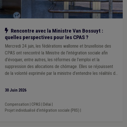
Bien-être au travail
(2)
Archives
(2)
Bourgmestre
(2)
Administration
(2)
Cautionnement
(2)
Commerce
(2)
Concurrence
(2)
Congé
(2)
Conseil communal
(2)
Construction
(1)
CWAPE
(1)
Communauté germanophone
(1)
Communication
(1)
Notre action
Rencontre avec la Ministre Van Bossuyt :
Compétence territoriale
(1)
Centre culturel
(1)
Chasse
(1)
quelles perspectives pour les CPAS ?
Chômage
(1)
Comité C
(1)
Code de la route
(1)
Agriculture
(1)
Aide médicale urgente
(1)
Mercredi 24 juin, les fédérations wallonne et bruxelloise des
Aménagement du territoire
(1)
Architecte
(1)
CPAS ont rencontré la Ministre de l’intégration sociale afin
Association sans but lucratif (ASBL)
(1)
Bibliothèque
(1)
d’évoquer, entre autres, les réformes de l’emploi et la
Accessibilité
(1)
Achat/vente
(1)
Bois
(1)
Culture
(1)
suppression des allocations de chômage. Elles se réjouissent
Développement durable
(1)
Document administratif
(1)
Droit d'auteur
(1)
Égouttage
(1)
Éclairage public
(1)
de la volonté exprimée par la ministre d’entendre les réalités de
Emprunt
(1)
Établissement classé
(1)
Évaluation
(1)
terrain
Expropriation
(1)
Hôpital
(1)
Immatriculation
(1)
30 Juin 2026
Finances
(1)
Fiscalité
(1)
Fonction consultative
(1)
Fonds des communes
(1)
Biodiversité
(1)
Code wallon du logement et de l'habitat durable
(1)
Compensation
|
CPAS
|
Délai
|
Convention des Maires
(1)
Dette
(1)
Projet individualisé d'intégration sociale (PIIS)
|
Développement rural
(1)
Friche
(1)
GRAPA
(1)
GRD
(1)
Indépendant
(1)
Informatisation
(1)
Isolation
(1)
Notaire
(1)
Piscine
(1)
Télécommunication
(1)