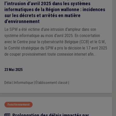
l’intrusion d’avril 2025 dans les systèmes
informatiques de la Région wallonne : incidences
sur les décrets et arrêtés en matière
d’environnement
Le SPW a été victime d’une intrusion d'ampleur dans son
système informatique au mois d’avril 2025. En concertation
avec le Centre pour la cybersécurité Belgique (CCB) et le G.W.,
le Comité stratégique du SPW a pris la décision le 17 avril 2025
de couper provisoirement toute connexion internet afin
d'évaluer le niveau de compromission du parc informatique et
d'entreprendre des mesures de sécurisation.
23 Mai 2025
Délai
|
Informatique
|
Établissement classé
|
Fonctionnement
Actualité
Prolongation des délais impactés par