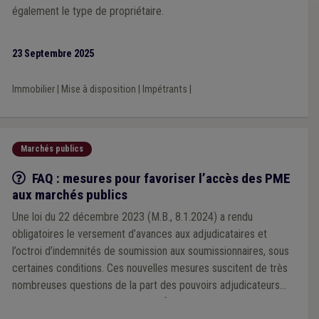
également le type de propriétaire.
23 Septembre 2025
Immobilier
|
Mise à disposition
|
Impétrants
|
Marchés publics
Q/R
FAQ : mesures pour favoriser l’accès des PME
aux marchés publics
Une loi du 22 décembre 2023 (M.B., 8.1.2024) a rendu
obligatoires le versement d’avances aux adjudicataires et
l’octroi d’indemnités de soumission aux soumissionnaires, sous
certaines conditions. Ces nouvelles mesures suscitent de très
nombreuses questions de la part des pouvoirs adjudicateurs
locaux. Nous vous proposons une foire aux questions,