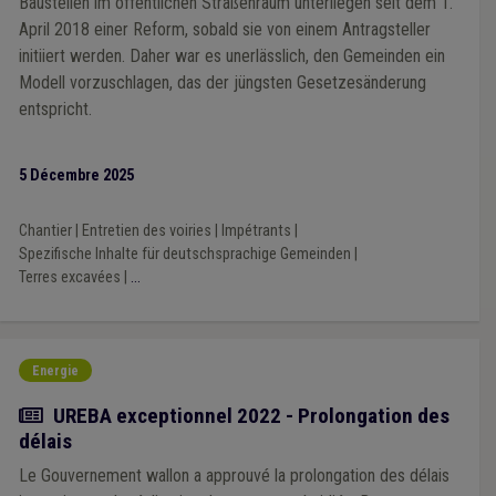
Baustellen im öffentlichen Straßenraum unterliegen seit dem 1.
April 2018 einer Reform, sobald sie von einem Antragsteller
initiiert werden. Daher war es unerlässlich, den Gemeinden ein
Modell vorzuschlagen, das der jüngsten Gesetzesänderung
entspricht.
5 Décembre 2025
Chantier
|
Entretien des voiries
|
Impétrants
|
Spezifische Inhalte für deutschsprachige Gemeinden
|
Terres excavées
|
...
Energie
Actualité
UREBA exceptionnel 2022 - Prolongation des
délais
Le Gouvernement wallon a approuvé la prolongation des délais