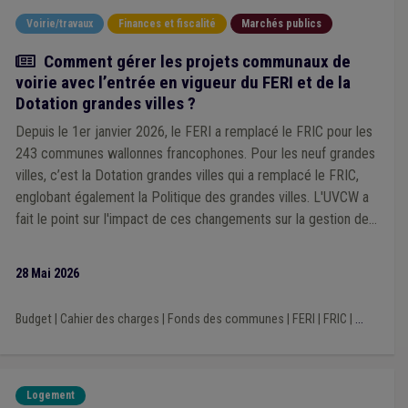
Système d'information géographique (SIG)
(1)
Sols
(1)
Voirie/travaux
Finances et fiscalité
Marchés publics
Social
(1)
TVA
(1)
Vie privée
(1)
Activité ambulante
(1)
Régularisation
(1)
Responsabilité
(1)
Sécurité sociale
(1)
Article
Comment gérer les projets communaux de
Poste
(1)
Procédure civile
(1)
voirie avec l’entrée en vigueur du FERI et de la
Réception d'un marché public
(1)
Plan d'alignement
(1)
Dotation grandes villes ?
Programme stratégique transversal (PST)
(1)
Police
(1)
Depuis le 1er janvier 2026, le FERI a remplacé le FRIC pour les
Mobilité
(1)
Nature
(1)
Occupation de la voirie
(1)
Patrimoine
(1)
Location
(1)
Loi communale
(1)
243 communes wallonnes francophones. Pour les neuf grandes
Mandataire
(1)
Marché public
(1)
Indigent
(1)
Kot
(1)
villes, c’est la Dotation grandes villes qui a remplacé le FRIC,
FERI
(1)
CLE
(1)
Mise à disposition
(1)
englobant également la Politique des grandes villes. L'UVCW a
Borne de rechargement
(1)
Véhicule
(1)
Prime
(1)
fait le point sur l'impact de ces changements sur la gestion des
Subside
(1)
Conseiller en rénovation urbaine
(1)
projets communaux de voirie.
Bâtiment
(1)
Violence
(1)
Publication
(1)
28 Mai 2026
Budget
|
Cahier des charges
|
Fonds des communes
|
FERI
|
FRIC
|
...
Logement