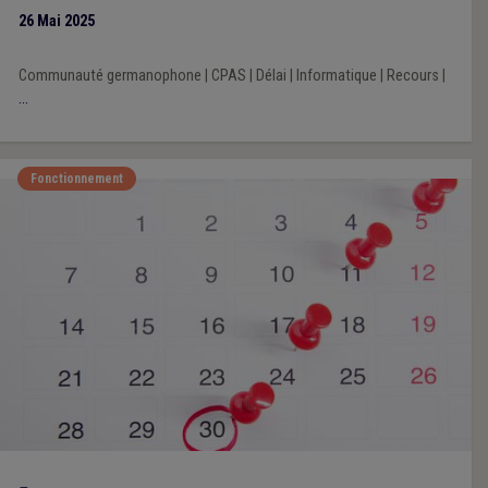
Kompromittierung der IT-Infrastruktur zu bewerten und
26 Mai 2025
Sicherheitsmaßnahmen zu ergreifen. Vor dem Hintergrund der
zunehmenden Digitalisierung der öffentlichen Verwaltung sind
Communauté germanophone
|
CPAS
|
Délai
|
Informatique
|
Recours
|
auch die in den wallonischen Normen festgelegten Fristen, die
...
für die Dienststellen der Regierung, die öffentlichen Akteure,
die die IT-Umgebung des SPW nutzen, oder die Nutzer dieser
Dienste gelten, von diesem Vorfall betroffen. Daher sieht der
Fonctionnement
Erlass vom 15. Mai 2025 (M.B., 22.5.2025) vor, dass die in den
wallonischen gesetzlichen Normen festgelegten Fristen, die
von dem Eindringen in das IT-System des SPW im April 2025
betroffen sind, um 60 Tage verlängert werden, wenn: 1° sie
zwischen dem 17. April 2025 und dem 16. Juni 2025 beginnen
oder ablaufen; 2° sie vor dem 17. April 2025 beginnen und vor
oder nach dem 16. Juni 2025 ablaufen.