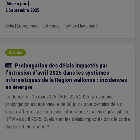
susceptible d’être mise à jour, les regroupant.
[Mise à jour]
2 Septembre 2025
Délai
|
Entrepreneur
|
Entreprise
|
Facture
|
Indemnité
|
...
Energie
Actualité
Prolongation des délais impactés par
l’intrusion d’avril 2025 dans les systèmes
informatiques de la Région wallonne : incidences
en énergie
Le décret du 15 mai 2025 (M.B., 22.5.2025) prévoit une
prolongation exceptionnelle de 60 jours pour certains délais
légaux affectés par l'intrusion informatique majeure qu'a subit le
SPW en avril 2025. Quels sont les délais impactés dans le cadre
du décret électricité ?