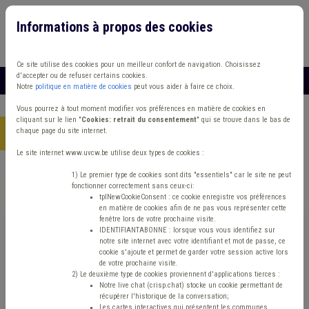
Informations à propos des cookies
Connexion
Vous travaillez dans un/une
Ce site utilise des cookies pour un meilleur confort de navigation. Choisissez
d'accepter ou de refuser certains cookies.
MENU
Notre
politique en matière de cookies
peut vous aider à faire ce choix.
Vous pourrez à tout moment modifier vos préférences en matière de cookies en
cliquant sur le lien "
Cookies: retrait du consentement
" qui se trouve dans le bas de
chaque page du site internet.
Accueil
> Incivilité Impétrants Délai
Le site internet www.uvcw.be utilise deux types de cookies :
Trouver un contenu
1) Le premier type de cookies sont dits "essentiels" car le site ne peut
fonctionner correctement sans ceux-ci:
tplNewCookieConsent : ce cookie enregistre vos préférences
en matière de cookies afin de ne pas vous représenter cette
Incivilité Impétrants Délai
fenêtre lors de votre prochaine visite.
IDENTIFIANTABONNE : lorsque vous vous identifiez sur
notre site internet avec votre identifiant et mot de passe, ce
cookie s'ajoute et permet de garder votre session active lors
Matière(s) principale(s)
de votre prochaine visite.
2) Le deuxième type de cookies proviennent d'applications tierces :
Notre live chat (crisp.chat) stocke un cookie permettant de
Type de contenu
récupérer l'historique de la conversation;
Les cartes interactives qui présentent les communes