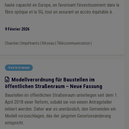
haute capacité en Europe, en favorisant l’investissement dans la
Biodiversité
(1)
Comité de direction
(1)
Constitution
(1)
Contrat
(1)
Délai
(1)
Dépense
(1)
fibre optique et la 5G, tout en assurant un accès équitable à
Développement rural
(1)
Friche
(1)
Isolation
(1)
internet pour tous les citoyens européens et entreprises d’ici
Piscine
(1)
Pouvoir adjudicateur
(1)
Prime
(1)
2030. En pratique, quels sont les changements dans la vie des
9 Février 2026
Recours
(1)
Sanitaire
(1)
Supracommunalité
(1)
communes wallonnes ?
Forêt
(1)
Mazout
(1)
Habitat léger
(1)
Mise à disposition
(1)
Droit des biens
(1)
Taxe
(1)
Chantier
|
Impétrants
|
Réseau
|
Télécommunication
|
Coût-vérité
(1)
Épuration
(1)
Label
(1)
Voirie/travaux
Modèle
Modellverordnung für Baustellen im
öffentlichen Straßenraum – Neue Fassung
Baustellen im öffentlichen Straßenraum unterliegen seit dem 1.
April 2018 einer Reform, sobald sie von einem Antragsteller
initiiert werden. Daher war es unerlässlich, den Gemeinden ein
Modell vorzuschlagen, das der jüngsten Gesetzesänderung
entspricht.