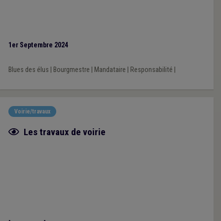
1er Septembre 2024
Blues des élus
|
Bourgmestre
|
Mandataire
|
Responsabilité
|
Voirie/travaux
Fiche focus
Les travaux de voirie