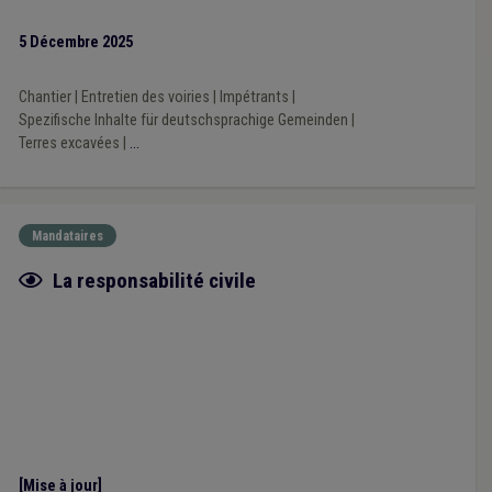
5 Décembre 2025
Chantier
|
Entretien des voiries
|
Impétrants
|
Spezifische Inhalte für deutschsprachige Gemeinden
|
Terres excavées
|
...
Mandataires
Fiche focus
La responsabilité civile
[Mise à jour]