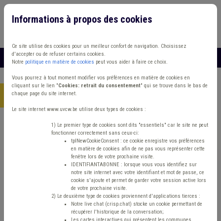
Informations à propos des cookies
Connexion
Vous travaillez dans un/une
Ce site utilise des cookies pour un meilleur confort de navigation. Choisissez
d'accepter ou de refuser certains cookies.
MENU
Notre
politique en matière de cookies
peut vous aider à faire ce choix.
Vous pourrez à tout moment modifier vos préférences en matière de cookies en
cliquant sur le lien "
Cookies: retrait du consentement
" qui se trouve dans le bas de
chaque page du site internet.
Accueil
> Incivilité Impétrants Responsabilité
Le site internet www.uvcw.be utilise deux types de cookies :
Trouver un contenu
1) Le premier type de cookies sont dits "essentiels" car le site ne peut
fonctionner correctement sans ceux-ci:
tplNewCookieConsent : ce cookie enregistre vos préférences
en matière de cookies afin de ne pas vous représenter cette
Incivilité Impétrants Responsabilité
fenêtre lors de votre prochaine visite.
IDENTIFIANTABONNE : lorsque vous vous identifiez sur
notre site internet avec votre identifiant et mot de passe, ce
cookie s'ajoute et permet de garder votre session active lors
Matière(s) principale(s)
de votre prochaine visite.
2) Le deuxième type de cookies proviennent d'applications tierces :
Notre live chat (crisp.chat) stocke un cookie permettant de
Type de contenu
récupérer l'historique de la conversation;
Les cartes interactives qui présentent les communes