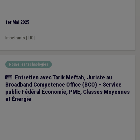
1er Mai 2025
Impétrants
|
TIC
|
Nouvelles technologies
Article
Entretien avec Tarik Meftah, Juriste au
Broadband Competence Office (BCO) – Service
public Fédéral Économie, PME, Classes Moyennes
et Énergie