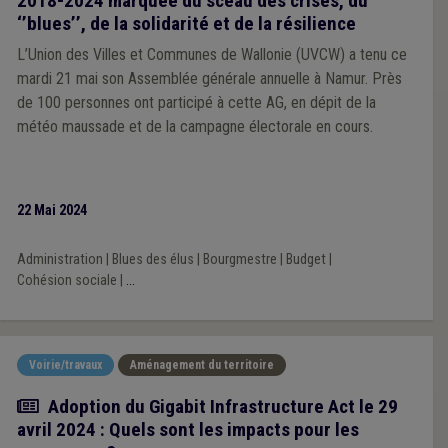
2018-2024 marquée du sceau des crises, du
‘’blues’’, de la solidarité et de la résilience
L’Union des Villes et Communes de Wallonie (UVCW) a tenu ce
mardi 21 mai son Assemblée générale annuelle à Namur. Près
de 100 personnes ont participé à cette AG, en dépit de la
météo maussade et de la campagne électorale en cours.
22 Mai 2024
Administration
|
Blues des élus
|
Bourgmestre
|
Budget
|
Cohésion sociale
|
...
Voirie/travaux
Aménagement du territoire
Actualité
Adoption du Gigabit Infrastructure Act le 29
avril 2024 : Quels sont les impacts pour les