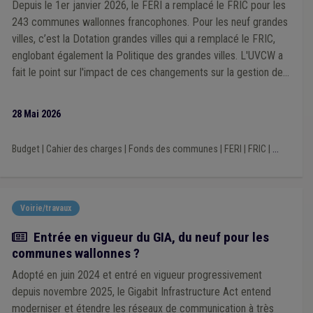
Fonction consultative
(1)
Fonds des communes
(1)
Depuis le 1er janvier 2026, le FERI a remplacé le FRIC pour les
Forain
(1)
Gaz
(1)
Grades légaux
(1)
Hôpital
(1)
243 communes wallonnes francophones. Pour les neuf grandes
Immatriculation
(1)
Incendie
(1)
Informatique
(1)
villes, c’est la Dotation grandes villes qui a remplacé le FRIC,
Infraction urbanistique
(1)
Emploi
(1)
Énergie
(1)
englobant également la Politique des grandes villes. L'UVCW a
Enseignement
(1)
Développement durable
(1)
fait le point sur l'impact de ces changements sur la gestion des
Droit d'auteur
(1)
Éclairage public
(1)
Économie
(1)
projets communaux de voirie.
Code de la route
(1)
Cohésion sociale
(1)
Contentieux
(1)
Coopération internationale
(1)
Cumul
(1)
28 Mai 2026
Décentralisation
(1)
DPR
(1)
Architecte
(1)
Agriculture
(1)
Allocations familiales
(1)
Budget
|
Cahier des charges
|
Fonds des communes
|
FERI
|
FRIC
|
...
Bien-être au travail
(1)
Catastrophe naturelle
(1)
Chasse
(1)
Servitude
(1)
Personnel
(1)
Plan catastrophe
(1)
Programme stratégique transversal (PST)
(1)
Protection civile
(1)
Régie
(1)
Voirie/travaux
Règlement général sur la protection des données (RGPD)
(1)
Actualité
Entrée en vigueur du GIA, du neuf pour les
Société de logement de service public (SLSP)
(1)
communes wallonnes ?
Subvention
(1)
Système d'information géographique (SIG)
(1)
Tutelle
(1)
Adopté en juin 2024 et entré en vigueur progressivement
TVA
(1)
Urbanisme
(1)
Télécommunication
(1)
depuis novembre 2025, le Gigabit Infrastructure Act entend
Terrorisme
(1)
Travaux publics
(1)
Activité ambulante
(1)
moderniser et étendre les réseaux de communication à très
Agent constatateur
(1)
Amende
(1)
Appel à projet
(1)