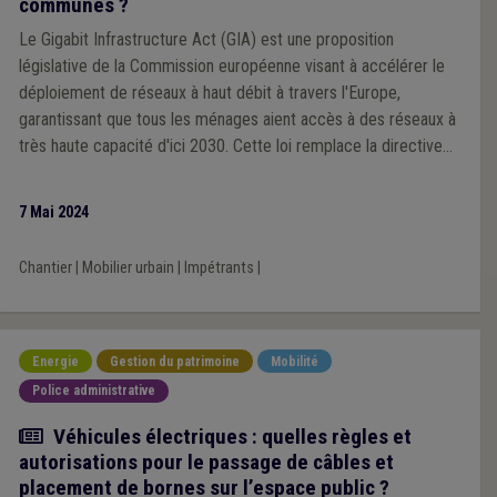
communes ?
Le Gigabit Infrastructure Act (GIA) est une proposition
législative de la Commission européenne visant à accélérer le
déploiement de réseaux à haut débit à travers l'Europe,
garantissant que tous les ménages aient accès à des réseaux à
très haute capacité d'ici 2030. Cette loi remplace la directive
sur la réduction des coûts de la large bande et est conçue pour
faciliter le déploiement rapide des réseaux de prochaine
7 Mai 2024
génération dans toute l'Europe.
Chantier
|
Mobilier urbain
|
Impétrants
|
Energie
Gestion du patrimoine
Mobilité
Police administrative
Article
Véhicules électriques : quelles règles et
autorisations pour le passage de câbles et
placement de bornes sur l’espace public ?