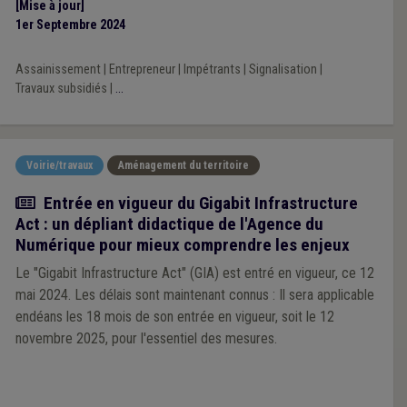
[Mise à jour]
1er Septembre 2024
Assainissement
|
Entrepreneur
|
Impétrants
|
Signalisation
|
Travaux subsidiés
|
...
Voirie/travaux
Aménagement du territoire
Actualité
Entrée en vigueur du Gigabit Infrastructure
Act : un dépliant didactique de l'Agence du
Numérique pour mieux comprendre les enjeux
Le "Gigabit Infrastructure Act" (GIA) est entré en vigueur, ce 12
mai 2024. Les délais sont maintenant connus : Il sera applicable
endéans les 18 mois de son entrée en vigueur, soit le 12
novembre 2025, pour l'essentiel des mesures.