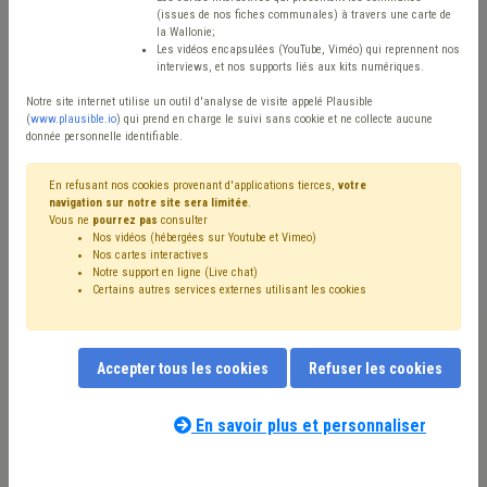
(issues de nos fiches communales) à travers une carte de
Avis / Actions
la Wallonie;
Les vidéos encapsulées (YouTube, Viméo) qui reprennent nos
Réinitialiser
interviews, et nos supports liés aux kits numériques.
Notre site internet utilise un outil d'analyse de visite appelé Plausible
(
www.plausible.io
) qui prend en charge le suivi sans cookie et ne collecte aucune
donnée personnelle identifiable.
Filtrer cette requête avec des mots-clés
En refusant nos cookies provenant d'applications tierces,
votre
navigation sur notre site sera limitée
.
Vous ne
pourrez pas
consulter
⇒ Impétrants
(
retirer le mot clé
)
Nos vidéos (hébergées sur Youtube et Vimeo)
⇒ Responsabilité
(
retirer le mot clé
)
Chantier
(29)
Nos cartes interactives
Voirie
(22)
Bourgmestre
(12)
Notre support en ligne (Live chat)
Certains autres services externes utilisant les cookies
⇒ Incivilité
(
retirer le mot clé
)
Sécurité
(9)
Déchet
(9)
Mandataire
(8)
Propreté publique
(8)
Terres excavées
(7)
Ordre public
(7)
Entrepreneur
(6)
Canalisation
(5)
Coronavirus
(5)
Réseau
(4)
Pollution
(4)
Budget
(4)
Accepter tous les cookies
Refuser les cookies
Assainissement
(4)
Assurance
(4)
Nos experts associés au terme que
Délinquance environnementale
(4)
Formation
(4)
vous recherchez
(merci de prendre
En savoir plus et personnaliser
Investissement
(4)
Véhicule
(4)
UVCW
(4)
connaissance de notre
politique d'assistance-
Inondation
(3)
Entreprise
(3)
CPAS
(3)
Caméra
(3)
conseil
) :
Cautionnement
(3)
Permis d'urbanisme
(3)
Police
(3)