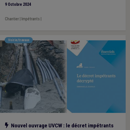
9 Octobre 2024
Chantier
|
Impétrants
|
Voirie/travaux
Notre action
Nouvel ouvrage UVCW : le décret impétrants