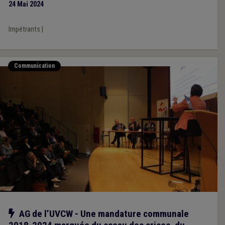
24 Mai 2024
Impétrants
|
Communication
Notre action
AG de l’UVCW - Une mandature communale