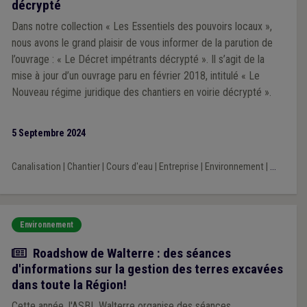
décrypté
Dans notre collection « Les Essentiels des pouvoirs locaux »,
nous avons le grand plaisir de vous informer de la parution de
l’ouvrage : « Le Décret impétrants décrypté ». Il s’agit de la
mise à jour d’un ouvrage paru en février 2018, intitulé « Le
Nouveau régime juridique des chantiers en voirie décrypté ».
5 Septembre 2024
Canalisation
|
Chantier
|
Cours d'eau
|
Entreprise
|
Environnement
|
...
Environnement
Actualité
Roadshow de Walterre : des séances
d'informations sur la gestion des terres excavées
dans toute la Région!
Cette année, l'ASBL Walterre organise des séances