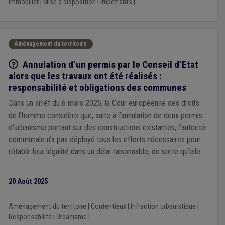
Immobilier
|
Mise à disposition
|
Impétrants
|
Aménagement du territoire
Q/R
Annulation d’un permis par le Conseil d’Etat
alors que les travaux ont été réalisés :
responsabilité et obligations des communes
Dans un arrêt du 6 mars 2025, la Cour européenne des droits
de l’homme considère que, suite à l’annulation de deux permis
d’urbanisme portant sur des constructions existantes, l’autorité
communale n’a pas déployé tous les efforts nécessaires pour
rétablir leur légalité dans un délai raisonnable, de sorte qu’elle a
privé l’article 6, §1er de la Convention européenne des droits
de l’homme (qui vise le droit à un procès équitable) de tout
20 Août 2025
effet utile. Explications.
Aménagement du territoire
|
Contentieux
|
Infraction urbanistique
|
Responsabilité
|
Urbanisme
|
...