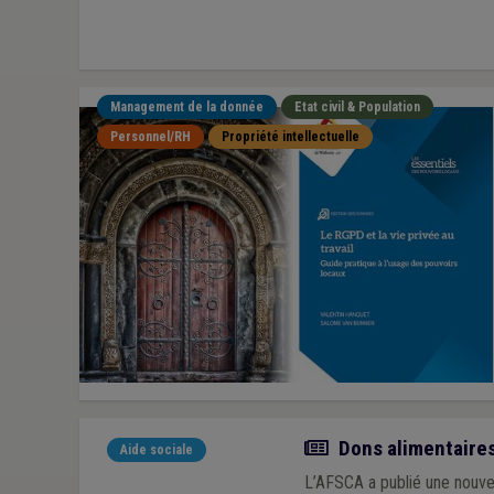
Management de la donnée
Etat civil & Population
Personnel/RH
Propriété intellectuelle
Actualité
Dons alimentaires 
Aide sociale
L’AFSCA a publié une nouvelle circulaire rela