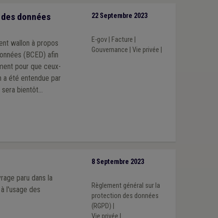
 des données
22 Septembre 2023
E-gov
|
Facture
|
ent wallon à propos
Gouvernance
|
Vie privée
|
données (BCED) afin
mment pour que ceux-
on a été entendue par
 sera bientôt
8 Septembre 2023
rage paru dans la
Règlement général sur la
 à l'usage des
protection des données
(RGPD)
|
Vie privée
|