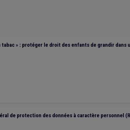
ire
(1)
Agent constatateur
(1)
Alimentation
(1)
Appel à projet
(1)
Dro
tabac » : protéger le droit des enfants de grandir dans 
ral de protection des données à caractère personnel (