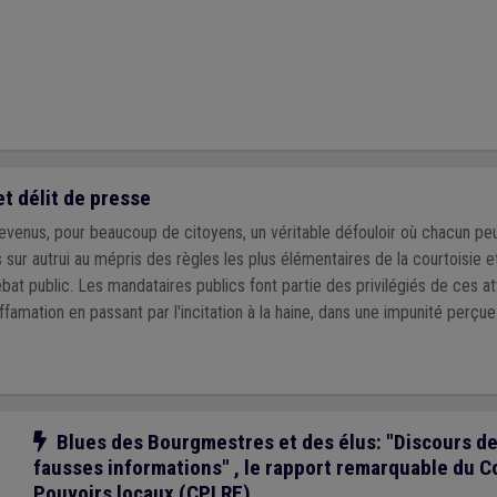
t délit de presse
venus, pour beaucoup de citoyens, un véritable défouloir où chacun peut
s sur autrui au mépris des règles les plus élémentaires de la courtoisie e
bat public. Les mandataires publics font partie des privilégiés de ces at
 diffamation en passant par l'incitation à la haine, dans une impunité perç
Notre action
Blues des Bourgmestres et des élus: "Discours de
fausses informations" , le rapport remarquable du 
Pouvoirs locaux (CPLRE)