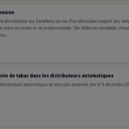
aux SLSP
nexion
 la déconnexion aux travailleurs en vue d’un nécessaire respect des te
re entre vie privée et vie professionnelle. Elle définit les modalités d’exe
urs.
ente de tabac dans les distributeurs automatiques
 distributeurs automatiques ne sera plus autorisée dès le 9 décembre 2