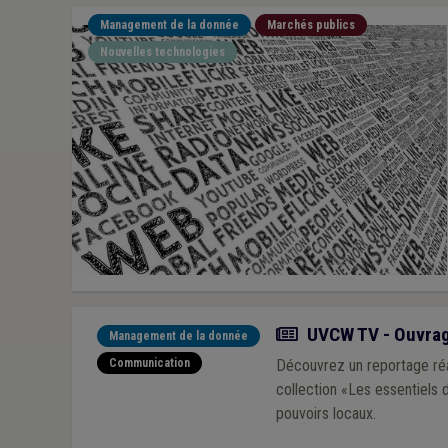
Management de la donnée
Marchés publics
Nouvelles technologies
Actualité
UVCW TV - Ouvrage
Management de la donnée
Communication
Découvrez un reportage réa
collection «Les essentiels d
pouvoirs locaux.