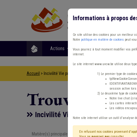
Informations à propos de
Ce site utilise des cookies pour un meilleur c
Notre
politique en matière de cookies
peut vous
Actions
Matières
Format
Vous pourrez à tout moment modifier vos préfé
internet.
Le site internet www.uvcw.be utilise deux type
Accueil
> Incivilité Vie privée Horeca
1) Le premier type de cookie
tplNewCookieConsent
IDENTIFIANTABONNE :
session active lors 
Trouver un co
2) Le deuxième type de cooki
Notre live chat (cri
Les cartes interac
Les vidéos encapsul
Incivilité Vie privée Horeca
Notre site internet utilise un outil d'analyse d
En refusant nos cookies provenant d'appl
Matière(s) principale(s)
Type de con
Vous ne
pourrez pas
consulter