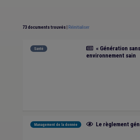
Plan de relance
(1)
Sols
(1)
Accueil extrascola
Sensibilisation
(1)
Compensation
(1)
73 documents trouvés
|
Réinitialiser
Article
« Génération sans 
Santé
environnement sain
Fiche focus
Le règlement géné
Management de la donnée