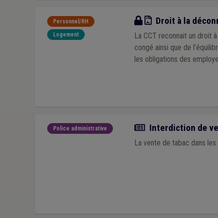
CCT applicable 
Droit à la décon
Personnel/RH
Logement
La CCT reconnait un droit à
congé ainsi que de l’équilib
les obligations des employe
Actualité
Interdiction de v
Police administrative
La vente de tabac dans les