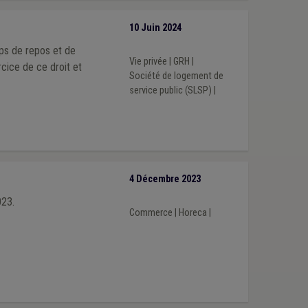
10 Juin 2024
mps de repos et de
Vie privée
|
GRH
|
rcice de ce droit et
Société de logement de
service public (SLSP)
|
4 Décembre 2023
023.
Commerce
|
Horeca
|