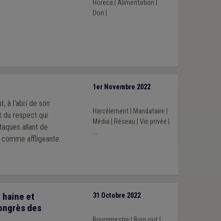
Horeca
|
Alimentation
|
Don
|
1er Novembre 2022
, à l'abri de son
Harcèlement
|
Mandataire
|
t du respect qui
Média
|
Réseau
|
Vie privée
|
taques allant de
...
ue comme affligeante.
 haine et
31 Octobre 2022
Congrès des
Bourgmestre
|
Burn-out
|