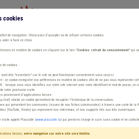
s cookies
Vous travaillez dans un/une
onfort de navigation. Choisissez d'accepter ou de refuser certains cookies.
 aider à faire ce choix.
ions
Publications
Outils
Fiches communa
rences en matière de cookies en cliquant sur le lien "
Cookies: retrait du consentement
" qui s
s de cookies :
s sont dits "essentiels" car le site ne peut fonctionner correctement sans ceux-ci:
 : ce cookie enregistre vos préférences en matière de cookies afin de ne pas vous représenter cette
 lorsque vous vous identifiez sur notre site internet avec votre identifiant et mot de passe, ce co
de votre prochaine visite.
ntenu
es proviennent d'applications tierces :
sp.chat) stocke un cookie permettant de récupérer l'historique de la conversation;
tives qui présentent les communes (issues de nos fiches communales) à travers une carte de la W
ées (YouTube, Viméo) qui reprennent nos interviews, et nos supports liés aux kits numériques.
e visite appelé Plausible (
www.plausible.io
) qui prend en charge le suivi sans cookie et ne collect
ications tierces,
votre navigation sur notre site sera limitée
.
tenu
Avis / Actions