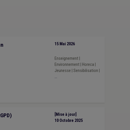
ne
(1)
GRAPA
(1)
Harcèlement
(1)
un
15 Mai 2026
Enseignement
|
Environnement
|
Horeca
|
Jeunesse
|
Sensibilisation
|
...
RGPD)
[Mise à jour]
10 Octobre 2025