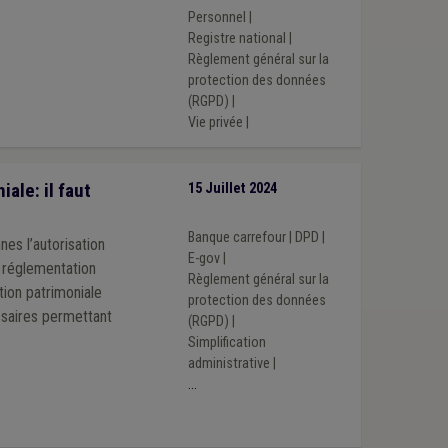
Personnel
|
Registre national
|
Règlement général sur la
protection des données
(RGPD)
|
Vie privée
|
le: il faut
15 Juillet 2024
Banque carrefour
|
DPD
|
es l’autorisation
E-gov
|
a réglementation
Règlement général sur la
tion patrimoniale
protection des données
saires permettant
(RGPD)
|
Simplification
administrative
|
...