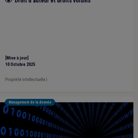
Fiche focus
Droit d’auteur et droits voisins
[Mise à jour]
10 Octobre 2025
Propriété intellectuelle
|
Management de la donnée