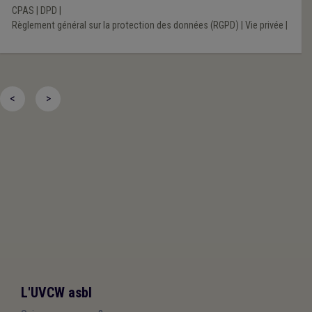
CPAS
|
DPD
|
Règlement général sur la protection des données (RGPD)
|
Vie privée
|
<
>
L'UVCW asbl