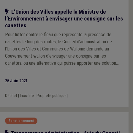
Notre action
L’Union des Villes appelle la Ministre de
l’Environnement à envisager une consigne sur les
canettes
Pour lutter contre le fléau que représente la présence de
canettes le long des routes, le Conseil d’administration de
l’Union des Villes et Communes de Wallonie demande au
Gouvernement wallon d’envisager une consigne sur les
canettes, ou une alternative qui puisse apporter une solution
efficace au problème. Cette demande est renforcée par de
nombreuses communes et bourgmestres qui plaident, au
25 Juin 2021
travers de motions votées par le Conseil communal notamment,
pour l’instauration d’une consigne.
Déchet
|
Incivilité
|
Propreté publique
|
Fonctionnement
Notre action