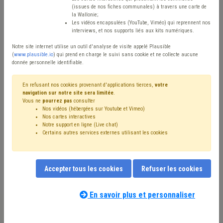
Type de contenu
(issues de nos fiches communales) à travers une carte de
la Wallonie;
Avis / Actions
Les vidéos encapsulées (YouTube, Viméo) qui reprennent nos
interviews, et nos supports liés aux kits numériques.
Réinitialiser
Notre site internet utilise un outil d'analyse de visite appelé Plausible
(
www.plausible.io
) qui prend en charge le suivi sans cookie et ne collecte aucune
donnée personnelle identifiable.
Filtrer cette requête avec des mots-clés
En refusant nos cookies provenant d'applications tierces,
votre
navigation sur notre site sera limitée
.
Vous ne
pourrez pas
consulter
Nos vidéos (hébergées sur Youtube et Vimeo)
⇒ Vie privée
(
retirer le mot clé
)
Nos cartes interactives
Notre support en ligne (Live chat)
Règlement général sur la protection des données (RGPD)
(20)
Certains autres services externes utilisant les cookies
⇒ Incivilité
(
retirer le mot clé
)
Propreté publique
(7)
Sécurité
(6)
Déchet
(6)
Accessibilité
(5)
Coronavirus
(5)
Cadastre
(4)
Accepter tous les cookies
Refuser les cookies
Délinquance environnementale
(4)
Simplification administrative
(4)
⇒ Propriété intellectuelle
(
retirer le mot clé
)
Publicité
(4)
En savoir plus et personnaliser
Nos experts associés au terme que
Mandataire
(3)
Sous-traitance
(3)
E-gov
(3)
vous recherchez
(merci de prendre
Droit d'auteur
(3)
Environnement
(3)
Caméra
(3)
connaissance de notre
politique d'assistance-
CDLD
(3)
Biodiversité
(3)
Taxe
(2)
Réseau
(2)
DPD
(2)