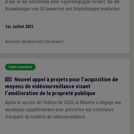
in der er die Einrichtung einer Expertengruppe fordert, die die
Auswirkungen von 5G bewerten und Empfehlungen erarbeiten
soll, die in die Gesetzgebung einfließen sollen.
1er Juillet 2021
Antenne
|
Biodiversité
|
Vie privée
|
Environnement
Actualité
Nouvel appel à projets pour l’acquisition de
moyens de vidéosurveillance visant
l’amélioration de la propreté publique
Après le succès de l’édition de 2020, la Ministre a dégagé une
enveloppe supplémentaire pour permettre aux communes
d’acquérir du matériel de vidéosurveillance.