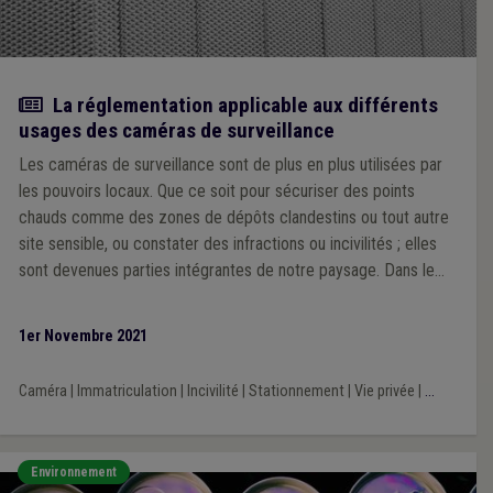
Article
La réglementation applicable aux différents
usages des caméras de surveillance
Les caméras de surveillance sont de plus en plus utilisées par
les pouvoirs locaux. Que ce soit pour sécuriser des points
chauds comme des zones de dépôts clandestins ou tout autre
site sensible, ou constater des infractions ou incivilités ; elles
sont devenues parties intégrantes de notre paysage. Dans le
cadre de cette publication, nous allons nous intéresser à la
règlementation applicable aux différents usages des caméras
1er Novembre 2021
de surveillance, à la question de la mise en place de caméras
de surveillance fixes ou fixes temporaires, et aux caméras
Caméra
|
Immatriculation
|
Incivilité
|
Stationnement
|
Vie privée
|
...
mobiles.
Environnement