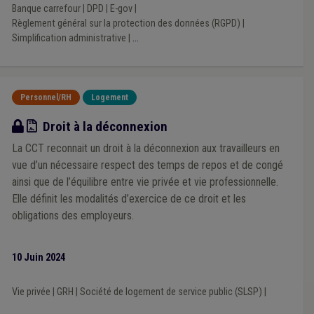
Banque carrefour
|
DPD
|
E-gov
|
Règlement général sur la protection des données (RGPD)
|
Simplification administrative
|
...
Personnel/RH
Logement
CCT applicable aux SLSP
Droit à la déconnexion
La CCT reconnait un droit à la déconnexion aux travailleurs en
vue d’un nécessaire respect des temps de repos et de congé
ainsi que de l’équilibre entre vie privée et vie professionnelle.
Elle définit les modalités d’exercice de ce droit et les
obligations des employeurs.
10 Juin 2024
Vie privée
|
GRH
|
Société de logement de service public (SLSP)
|