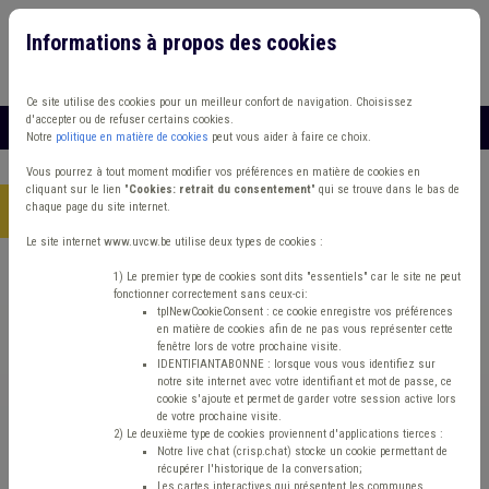
Informations à propos des cookies
Connexion
Vous travaillez dans un/une
Ce site utilise des cookies pour un meilleur confort de navigation. Choisissez
d'accepter ou de refuser certains cookies.
MENU
Notre
politique en matière de cookies
peut vous aider à faire ce choix.
Vous pourrez à tout moment modifier vos préférences en matière de cookies en
cliquant sur le lien "
Cookies: retrait du consentement
" qui se trouve dans le bas de
chaque page du site internet.
Accueil
> Incivilité Vie privée Propriété intellectuelle
Le site internet www.uvcw.be utilise deux types de cookies :
Trouver un contenu
1) Le premier type de cookies sont dits "essentiels" car le site ne peut
fonctionner correctement sans ceux-ci:
tplNewCookieConsent : ce cookie enregistre vos préférences
en matière de cookies afin de ne pas vous représenter cette
Incivilité Vie privée Propriété
fenêtre lors de votre prochaine visite.
IDENTIFIANTABONNE : lorsque vous vous identifiez sur
intellectuelle
notre site internet avec votre identifiant et mot de passe, ce
cookie s'ajoute et permet de garder votre session active lors
de votre prochaine visite.
2) Le deuxième type de cookies proviennent d'applications tierces :
Propriété intellectuelle
Notre live chat (crisp.chat) stocke un cookie permettant de
récupérer l'historique de la conversation;
Les cartes interactives qui présentent les communes