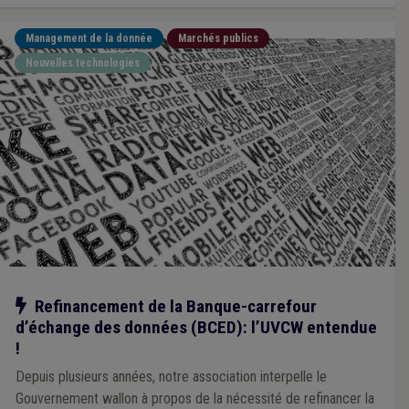
Management de la donnée
Marchés publics
Nouvelles technologies
Notre action
Refinancement de la Banque-carrefour
d’échange des données (BCED): l’UVCW entendue
!
Depuis plusieurs années, notre association interpelle le
Gouvernement wallon à propos de la nécessité de refinancer la