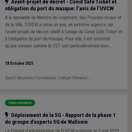
Notre action
Avant-projet de décret - Covid Safe Ticket et
obligation du port du masque: l’avis de l’UVCW
A la demande du Ministre du Logement, des Pouvoirs locaux et
de la Ville, l’UVCW a remis un avis, en extrême urgence, sur
l’avant-projet de décret relatif à l’usage du Covid Safe Ticket et
à l’obligation du port du masque. Pour elle, il est essentiel
qu’une mesure comme le CST soit particulièrement bien
motivée, proportionnelle et nécessaire par rapport au but
recherché, dans le respect des législations applicables.
18 Octobre 2021
Sport
|
Vie privée
|
Coronavirus
|
Culture
|
Horeca
|
...
Environnement
Notre action
Déploiement de la 5G - Rapport de la phase 1
du groupe d'experts 5G de Wallonie
Le Conseil d’administration de l’UVCW a adopté, le 5 mai 2020