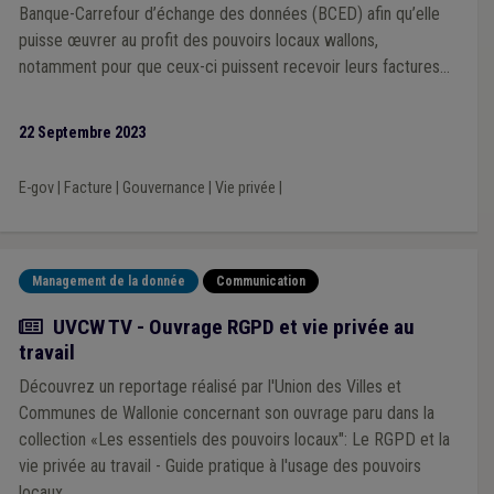
Banque-Carrefour d’échange des données (BCED) afin qu’elle
puisse œuvrer au profit des pouvoirs locaux wallons,
notamment pour que ceux-ci puissent recevoir leurs factures
de manière électronique. L’Union a été entendue par la ministre
de tutelle, Madame De Bue, et espère ainsi que la BCED sera
22 Septembre 2023
bientôt pleinement opérationnelle pour ses membres.
E-gov
|
Facture
|
Gouvernance
|
Vie privée
|
Management de la donnée
Communication
Actualité
UVCW TV - Ouvrage RGPD et vie privée au
travail
Découvrez un reportage réalisé par l'Union des Villes et
Communes de Wallonie concernant son ouvrage paru dans la
collection «Les essentiels des pouvoirs locaux": Le RGPD et la
vie privée au travail - Guide pratique à l'usage des pouvoirs
locaux.