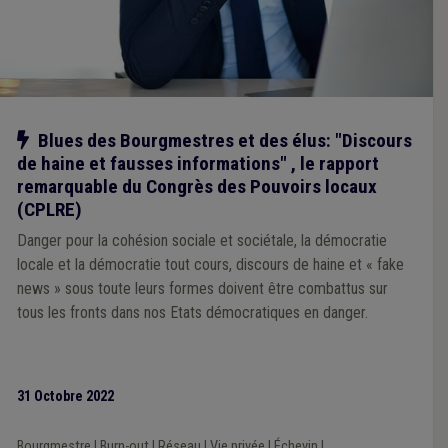
Notre action
Blues des Bourgmestres et des élus: "Discours
de haine et fausses informations" , le rapport
remarquable du Congrès des Pouvoirs locaux
(CPLRE)
Danger pour la cohésion sociale et sociétale, la démocratie
locale et la démocratie tout cours, discours de haine et « fake
news » sous toute leurs formes doivent être combattus sur
tous les fronts dans nos Etats démocratiques en danger.
31 Octobre 2022
Bourgmestre
|
Burn-out
|
Réseau
|
Vie privée
|
Échevin
|
...