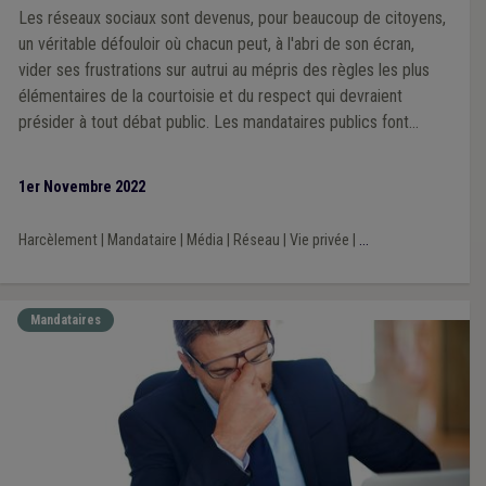
Les réseaux sociaux sont devenus, pour beaucoup de citoyens,
un véritable défouloir où chacun peut, à l'abri de son écran,
vider ses frustrations sur autrui au mépris des règles les plus
élémentaires de la courtoisie et du respect qui devraient
présider à tout débat public. Les mandataires publics font
partie des privilégiés de ces attaques allant de l'injure à la
calomnie et la diffamation en passant par l'incitation à la haine,
1er Novembre 2022
dans une impunité perçue comme affligeante. Impunité
réellement ?
Harcèlement
|
Mandataire
|
Média
|
Réseau
|
Vie privée
|
...
Mandataires