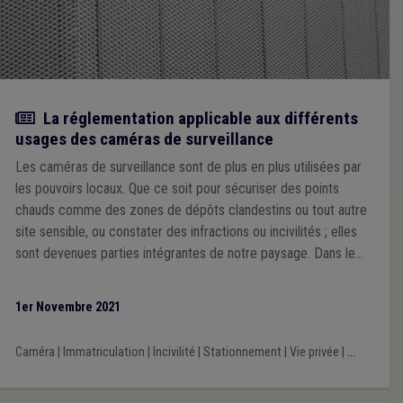
Article
La réglementation applicable aux différents
usages des caméras de surveillance
Les caméras de surveillance sont de plus en plus utilisées par
les pouvoirs locaux. Que ce soit pour sécuriser des points
chauds comme des zones de dépôts clandestins ou tout autre
site sensible, ou constater des infractions ou incivilités ; elles
sont devenues parties intégrantes de notre paysage. Dans le
cadre de cette publication, nous allons nous intéresser à la
règlementation applicable aux différents usages des caméras
1er Novembre 2021
de surveillance, à la question de la mise en place de caméras
de surveillance fixes ou fixes temporaires, et aux caméras
Caméra
|
Immatriculation
|
Incivilité
|
Stationnement
|
Vie privée
|
...
mobiles.