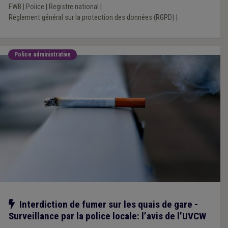
FWB
|
Police
|
Registre national
|
Règlement général sur la protection des données (RGPD)
|
Police administrative
Notre action
Interdiction de fumer sur les quais de gare -
Surveillance par la police locale: l’avis de l’UVCW