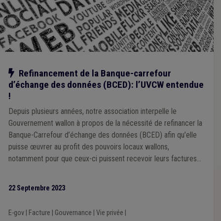
Notre action
Refinancement de la Banque-carrefour
d’échange des données (BCED): l’UVCW entendue
!
Depuis plusieurs années, notre association interpelle le
Gouvernement wallon à propos de la nécessité de refinancer la
Banque-Carrefour d’échange des données (BCED) afin qu’elle
puisse œuvrer au profit des pouvoirs locaux wallons,
notamment pour que ceux-ci puissent recevoir leurs factures
de manière électronique. L’Union a été entendue par la ministre
de tutelle, Madame De Bue, et espère ainsi que la BCED sera
22 Septembre 2023
bientôt pleinement opérationnelle pour ses membres.
E-gov
|
Facture
|
Gouvernance
|
Vie privée
|