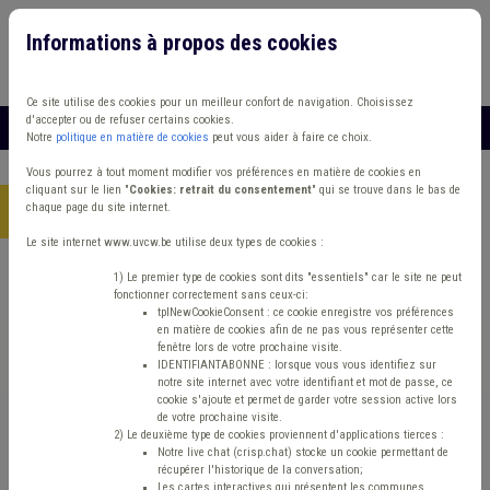
Informations à propos des cookies
Connexion
Vous travaillez dans un/une
Ce site utilise des cookies pour un meilleur confort de navigation. Choisissez
d'accepter ou de refuser certains cookies.
MENU
Notre
politique en matière de cookies
peut vous aider à faire ce choix.
Vous pourrez à tout moment modifier vos préférences en matière de cookies en
cliquant sur le lien "
Cookies: retrait du consentement
" qui se trouve dans le bas de
chaque page du site internet.
Accueil
> Incivilité Vie privée Registre national
Le site internet www.uvcw.be utilise deux types de cookies :
Trouver un contenu
1) Le premier type de cookies sont dits "essentiels" car le site ne peut
fonctionner correctement sans ceux-ci:
tplNewCookieConsent : ce cookie enregistre vos préférences
en matière de cookies afin de ne pas vous représenter cette
Incivilité Vie privée Registre national
fenêtre lors de votre prochaine visite.
IDENTIFIANTABONNE : lorsque vous vous identifiez sur
notre site internet avec votre identifiant et mot de passe, ce
cookie s'ajoute et permet de garder votre session active lors
Matière(s) principale(s)
de votre prochaine visite.
2) Le deuxième type de cookies proviennent d'applications tierces :
Notre live chat (crisp.chat) stocke un cookie permettant de
Type de contenu
récupérer l'historique de la conversation;
Les cartes interactives qui présentent les communes