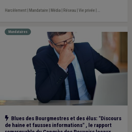
réellement ?
Harcèlement
|
Mandataire
|
Média
|
Réseau
|
Vie privée
|
...
Mandataires
Notre action
Blues des Bourgmestres et des élus: "Discours
de haine et fausses informations" , le rapport
remarquable du Congrès des Pouvoirs locaux