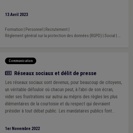
13 Avril 2023
Formation
|
Personnel
|
Recrutement
|
Règlement général sur la protection des données (RGPD)
|
Social
|
...
Communication
Article
Réseaux sociaux et délit de presse
Les réseaux sociaux sont devenus, pour beaucoup de citoyens,
un véritable défouloir où chacun peut, à l'abri de son écran,
vider ses frustrations sur autrui au mépris des règles les plus
élémentaires de la courtoisie et du respect qui devraient
présider à tout débat public. Les mandataires publics font
partie des privilégiés de ces attaques allant de l'injure à la
calomnie et la diffamation en passant par l'incitation à la haine,
1er Novembre 2022
dans une impunité perçue comme affligeante. Impunité