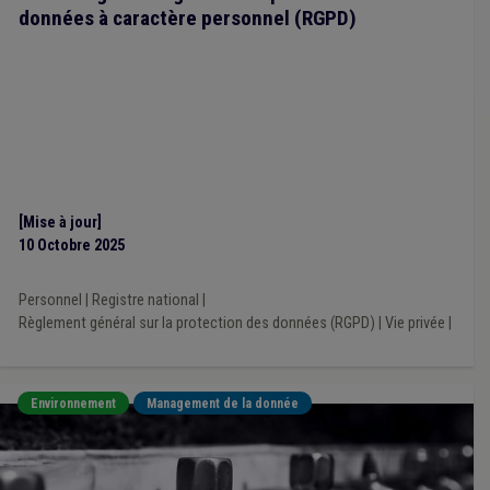
Contrat
(1)
Drone
(1)
FWB
(1)
Harcèlement
(1)
données à caractère personnel (RGPD)
Horeca
(1)
Informatisation
(1)
Insertion socioprofessionnelle
(1)
Open data
(1)
PRI
(1)
Supracommunalité
(1)
UVCW
(1)
Voirie
(1)
Redevance
(1)
Terres excavées
(1)
Forêt
(1)
Get up Wallonia
(1)
Transparence administrative
(1)
Plan de relance
(1)
[Mise à jour]
10 Octobre 2025
Personnel
|
Registre national
|
Règlement général sur la protection des données (RGPD)
|
Vie privée
|
Environnement
Management de la donnée