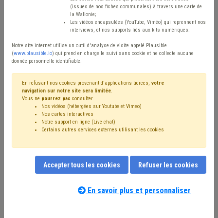
(issues de nos fiches communales) à travers une carte de
Avis / Actions
la Wallonie;
Les vidéos encapsulées (YouTube, Viméo) qui reprennent nos
Réinitialiser
interviews, et nos supports liés aux kits numériques.
Notre site internet utilise un outil d'analyse de visite appelé Plausible
(
www.plausible.io
) qui prend en charge le suivi sans cookie et ne collecte aucune
donnée personnelle identifiable.
Filtrer cette requête avec des mots-clés
En refusant nos cookies provenant d'applications tierces,
votre
navigation sur notre site sera limitée
.
Vous ne
pourrez pas
consulter
⇒ Vie privée
(
retirer le mot clé
)
Nos vidéos (hébergées sur Youtube et Vimeo)
Règlement général sur la protection des données (RGPD)
(21)
Nos cartes interactives
⇒ Incivilité
(
retirer le mot clé
)
Propreté publique
(7)
Notre support en ligne (Live chat)
Certains autres services externes utilisant les cookies
Coronavirus
(6)
Sécurité
(6)
Déchet
(6)
Accessibilité
(5)
Simplification administrative
(5)
⇒ Registre national
(
retirer le mot clé
)
Publicité
(4)
Cadastre
(4)
Délinquance environnementale
(4)
Accepter tous les cookies
Refuser les cookies
Environnement
(3)
Caméra
(3)
CDLD
(3)
Nos experts associés au terme que
Sous-traitance
(3)
Mandataire
(3)
E-gov
(3)
vous recherchez
(merci de prendre
En savoir plus et personnaliser
Biodiversité
(3)
Taxe
(2)
Réseau
(2)
DPD
(2)
connaissance de notre
politique d'assistance-
Personnel
(2)
Police
(2)
Informatique
(2)
conseil
) :
Sanction administrative communale (SAC)
(2)
Santé
(2)