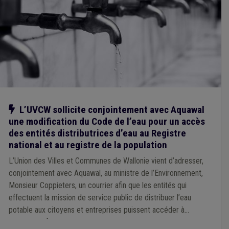
Notre action
L’UVCW sollicite conjointement avec Aquawal
une modification du Code de l’eau pour un accès
des entités distributrices d’eau au Registre
national et au registre de la population
L’Union des Villes et Communes de Wallonie vient d’adresser,
conjointement avec Aquawal, au ministre de l’Environnement,
Monsieur Coppieters, un courrier afin que les entités qui
effectuent la mission de service public de distribuer l’eau
potable aux citoyens et entreprises puissent accéder à
certaines informations du Registre national et au registre de la