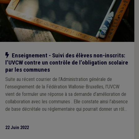
Notre action
Enseignement - Suivi des élèves non-inscrits:
l’UVCW contre un contrôle de l’obligation scolaire
par les communes
Suite au récent courrier de l’Administration générale de
l’enseignement de la Fédération Wallonie-Bruxelles, l’UVCW
vient de formuler une réponse à sa demande d’amélioration de
collaboration avec les communes . Elle constate ainsi l’absence
de base décrétale ou réglementaire qui pourrait donner un rôle
quelconque aux communes dans le contrôle de l’obligation
scolaire et s’oppose fermement à l’idée d’en créer une.
22 Juin 2022