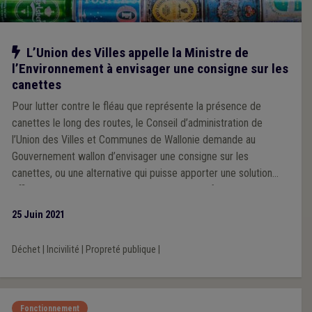
Notre action
L’Union des Villes appelle la Ministre de
l’Environnement à envisager une consigne sur les
canettes
Pour lutter contre le fléau que représente la présence de
canettes le long des routes, le Conseil d’administration de
l’Union des Villes et Communes de Wallonie demande au
Gouvernement wallon d’envisager une consigne sur les
canettes, ou une alternative qui puisse apporter une solution
efficace au problème. Cette demande est renforcée par de
nombreuses communes et bourgmestres qui plaident, au
25 Juin 2021
travers de motions votées par le Conseil communal notamment,
pour l’instauration d’une consigne.
Déchet
|
Incivilité
|
Propreté publique
|
Fonctionnement