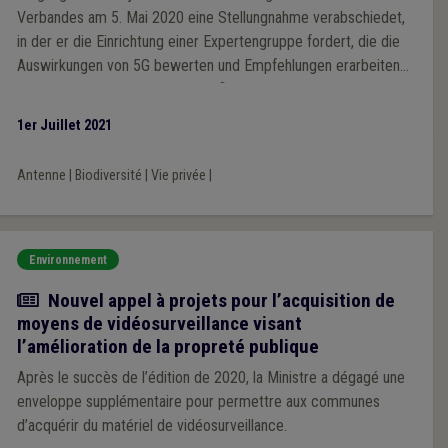
Verbandes am 5. Mai 2020 eine Stellungnahme verabschiedet,
in der er die Einrichtung einer Expertengruppe fordert, die die
Auswirkungen von 5G bewerten und Empfehlungen erarbeiten
soll, die in die Gesetzgebung einfließen sollen.
1er Juillet 2021
Antenne
|
Biodiversité
|
Vie privée
|
Environnement
Actualité
Nouvel appel à projets pour l’acquisition de
moyens de vidéosurveillance visant
l’amélioration de la propreté publique
Après le succès de l’édition de 2020, la Ministre a dégagé une
enveloppe supplémentaire pour permettre aux communes
d’acquérir du matériel de vidéosurveillance.