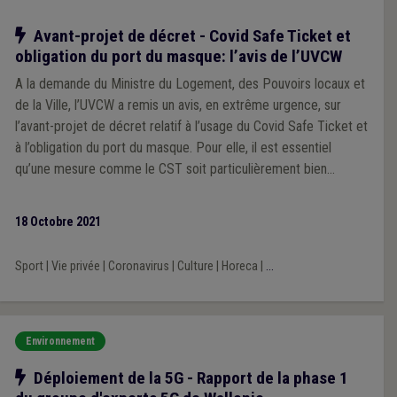
Notre action
Avant-projet de décret - Covid Safe Ticket et
obligation du port du masque: l’avis de l’UVCW
A la demande du Ministre du Logement, des Pouvoirs locaux et
de la Ville, l’UVCW a remis un avis, en extrême urgence, sur
l’avant-projet de décret relatif à l’usage du Covid Safe Ticket et
à l’obligation du port du masque. Pour elle, il est essentiel
qu’une mesure comme le CST soit particulièrement bien
motivée, proportionnelle et nécessaire par rapport au but
recherché, dans le respect des législations applicables.
18 Octobre 2021
Sport
|
Vie privée
|
Coronavirus
|
Culture
|
Horeca
|
...
Environnement
Notre action
Déploiement de la 5G - Rapport de la phase 1