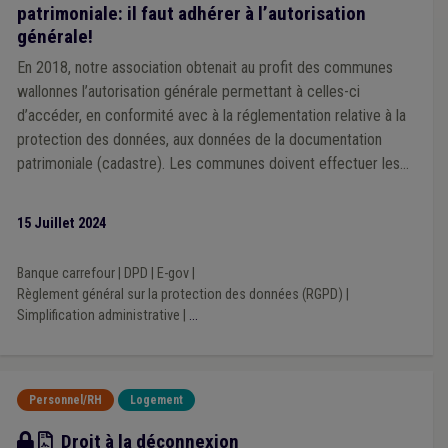
patrimoniale: il faut adhérer à l’autorisation
générale!
En 2018, notre association obtenait au profit des communes
wallonnes l’autorisation générale permettant à celles-ci
d’accéder, en conformité avec à la réglementation relative à la
protection des données, aux données de la documentation
patrimoniale (cadastre). Les communes doivent effectuer les
démarches nécessaires permettant d’adhérer à cette
autorisation.
15 Juillet 2024
Banque carrefour
|
DPD
|
E-gov
|
Règlement général sur la protection des données (RGPD)
|
Simplification administrative
|
...
Personnel/RH
Logement
CCT applicable aux SLSP
Droit à la déconnexion