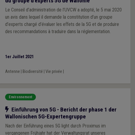
du groupe d'experts 5G de Wallonie
Le Conseil d’administration de l’UVCW a adopté, le 5 mai 2020
un avis dans lequel il demande la constitution d’un groupe
d’experts chargé d’évaluer les effets de la 5G et de produire
des recommandations à traduire dans la réglementation.
1er Juillet 2021
Antenne
|
Biodiversité
|
Vie privée
|
Environnement
Notre action
Einführung von 5G - Bericht der phase 1 der
Wallonischen 5G-Expertengruppe
Nach der Einführung eines 5G light durch Proximus im
vergangenen Frühjahr hat der Verwaltungsrat unseres