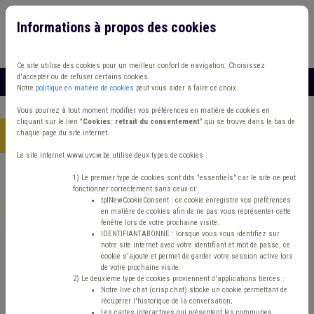
Informations à propos des cookies
Connexion
Vous travaillez dans un/une
Ce site utilise des cookies pour un meilleur confort de navigation. Choisissez
d'accepter ou de refuser certains cookies.
MENU
Notre
politique en matière de cookies
peut vous aider à faire ce choix.
Vous pourrez à tout moment modifier vos préférences en matière de cookies en
cliquant sur le lien "
Cookies: retrait du consentement
" qui se trouve dans le bas de
chaque page du site internet.
Accueil
> Etudes et chiffres Enquête Aide sociale
Le site internet www.uvcw.be utilise deux types de cookies :
Trouver un contenu
1) Le premier type de cookies sont dits "essentiels" car le site ne peut
fonctionner correctement sans ceux-ci:
tplNewCookieConsent : ce cookie enregistre vos préférences
en matière de cookies afin de ne pas vous représenter cette
Etudes et chiffres Enquête Aide sociale
fenêtre lors de votre prochaine visite.
IDENTIFIANTABONNE : lorsque vous vous identifiez sur
notre site internet avec votre identifiant et mot de passe, ce
cookie s'ajoute et permet de garder votre session active lors
Aide sociale
de votre prochaine visite.
2) Le deuxième type de cookies proviennent d'applications tierces :
Notre live chat (crisp.chat) stocke un cookie permettant de
Etudes et chiffres
récupérer l'historique de la conversation;
Les cartes interactives qui présentent les communes