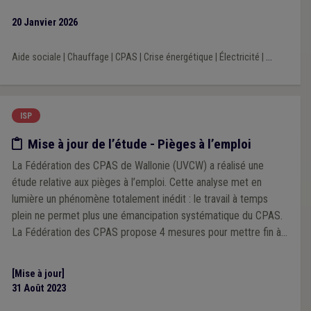
20 Janvier 2026
Aide sociale
|
Chauffage
|
CPAS
|
Crise énergétique
|
Électricité
|
...
ISP
Etude/chiffres
Mise à jour de l’étude - Pièges à l’emploi
La Fédération des CPAS de Wallonie (UVCW) a réalisé une
étude relative aux pièges à l’emploi. Cette analyse met en
lumière un phénomène totalement inédit : le travail à temps
plein ne permet plus une émancipation systématique du CPAS.
La Fédération des CPAS propose 4 mesures pour mettre fin à
ce mécanisme pervers, dont une indispensable revalorisation
des salaires les plus faibles.
[Mise à jour]
31 Août 2023