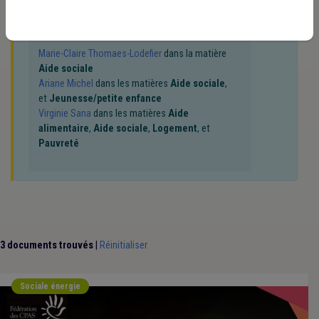
connaissance de notre
politique d'assistance-
conseil
) :
Marie-Claire Thomaes-Lodefier
dans la matière
Aide sociale
Ariane Michel
dans les matières
Aide sociale
,
et
Jeunesse/petite enfance
Virginie Sana
dans les matières
Aide
alimentaire
,
Aide sociale
,
Logement
, et
Pauvreté
3 documents trouvés
|
Réinitialiser
Sociale énergie