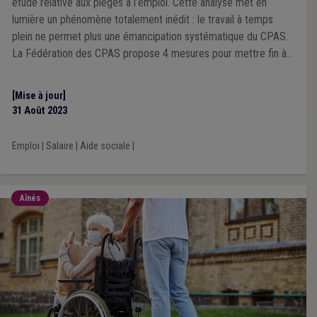
étude relative aux pièges à l’emploi. Cette analyse met en
lumière un phénomène totalement inédit : le travail à temps
plein ne permet plus une émancipation systématique du CPAS.
La Fédération des CPAS propose 4 mesures pour mettre fin à
ce mécanisme pervers, dont une indispensable revalorisation
des salaires les plus faibles.
[Mise à jour]
31 Août 2023
Emploi
|
Salaire
|
Aide sociale
|
Aînés