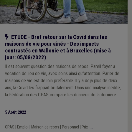
Notre action
ETUDE - Bref retour sur la Covid dans les
maisons de vie pour aînés - Des impacts
contrastés en Wallonie et à Bruxelles (mise à
jour: 05/08/2022)
Il est souvent question des maisons de repos. Pareil foyer a
vocation de lieu de vie, avec soins ainsi qu’’attention. Parler de
maisons de vie est de loin préférable. Il y a déjà plus de deux
ans, la Covid les frappait brutalement. Dans une analyse inédite,
la Fédération des CPAS compare les données de la dernière
période de référence avant la Covid (1-7-2018 au 30-6-2019)
avec celles de la plus récente (1-7-2020 au 30-6-2021). Les
5 Août 2022
statistiques de cette dernière aident à approcher l’état actuel
du secteur. Vraisemblablement, la situation de terrain a encore
CPAS
|
Emploi
|
Maison de repos
|
Personnel
|
Prix
|
...
évolué depuis, notamment en terme de taux d’occupation.