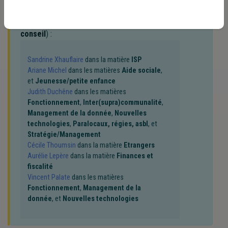
vous recherchez
(merci de prendre
connaissance de notre
politique d'assistance-
conseil
) :
Sandrine Xhauflaire
dans la matière
ISP
Ariane Michel
dans les matières
Aide sociale
,
et
Jeunesse/petite enfance
Judith Duchêne
dans les matières
Fonctionnement
,
Inter(supra)communalité
,
Management de la donnée
,
Nouvelles
technologies
,
Paralocaux, régies, asbl
, et
Stratégie/Management
Cécile Thoumsin
dans la matière
Etrangers
Aurélie Lepère
dans la matière
Finances et
fiscalité
Vincent Palate
dans les matières
Fonctionnement
,
Management de la
donnée
, et
Nouvelles technologies