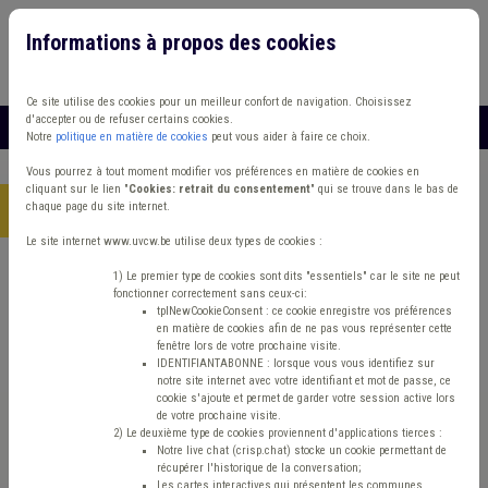
Informations à propos des cookies
Connexion
Vous travaillez dans un/une
Ce site utilise des cookies pour un meilleur confort de navigation. Choisissez
d'accepter ou de refuser certains cookies.
MENU
Notre
politique en matière de cookies
peut vous aider à faire ce choix.
Vous pourrez à tout moment modifier vos préférences en matière de cookies en
cliquant sur le lien "
Cookies: retrait du consentement
" qui se trouve dans le bas de
chaque page du site internet.
Accueil
> Etudes et chiffres CPAS Aide sociale
Le site internet www.uvcw.be utilise deux types de cookies :
Trouver un contenu
1) Le premier type de cookies sont dits "essentiels" car le site ne peut
fonctionner correctement sans ceux-ci:
tplNewCookieConsent : ce cookie enregistre vos préférences
en matière de cookies afin de ne pas vous représenter cette
Etudes et chiffres CPAS Aide sociale
fenêtre lors de votre prochaine visite.
IDENTIFIANTABONNE : lorsque vous vous identifiez sur
notre site internet avec votre identifiant et mot de passe, ce
cookie s'ajoute et permet de garder votre session active lors
Aide sociale
de votre prochaine visite.
2) Le deuxième type de cookies proviennent d'applications tierces :
Notre live chat (crisp.chat) stocke un cookie permettant de
Etudes et chiffres
récupérer l'historique de la conversation;
Les cartes interactives qui présentent les communes