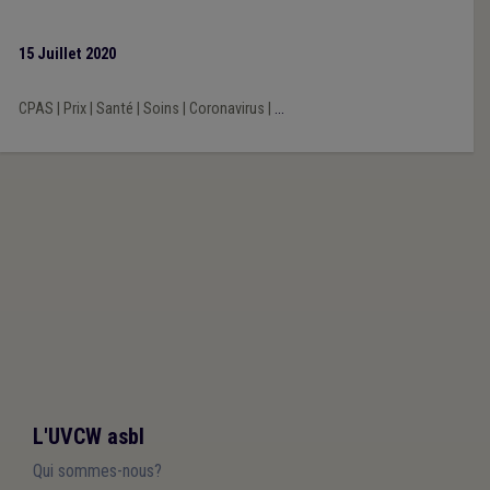
la crise du COVID. Le terme de mouroir a ressurgi. Doivent-elles
disparaître ? Les Fédérations des CPAS bruxellois (Brulocalis)
15 Juillet 2020
et wallons (UVCW) proposent une réflexion éclectique.
CPAS
|
Prix
|
Santé
|
Soins
|
Coronavirus
|
...
L'UVCW asbl
Qui sommes-nous?