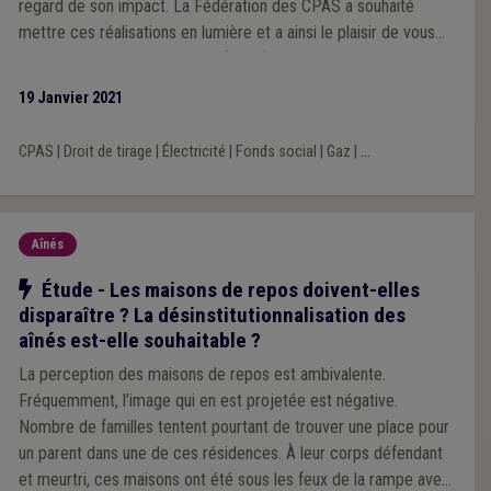
regard de son impact. La Fédération des CPAS a souhaité
mettre ces réalisations en lumière et a ainsi le plaisir de vous
présenter la première édition (2019) de la Radioscopie énergie
!
19 Janvier 2021
CPAS
|
Droit de tirage
|
Électricité
|
Fonds social
|
Gaz
|
...
Aînés
Notre action
Étude - Les maisons de repos doivent-elles
disparaître ? La désinstitutionnalisation des
aînés est-elle souhaitable ?
La perception des maisons de repos est ambivalente.
Fréquemment, l’image qui en est projetée est négative.
Nombre de familles tentent pourtant de trouver une place pour
un parent dans une de ces résidences. À leur corps défendant
et meurtri, ces maisons ont été sous les feux de la rampe avec