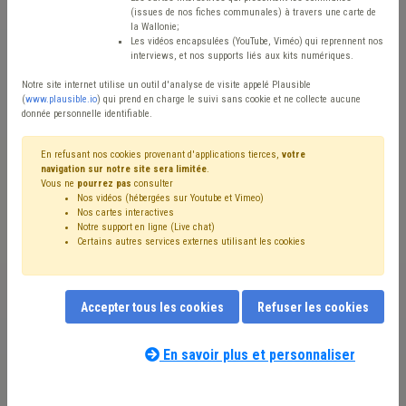
(issues de nos fiches communales) à travers une carte de
Avis / Actions
la Wallonie;
Les vidéos encapsulées (YouTube, Viméo) qui reprennent nos
Réinitialiser
interviews, et nos supports liés aux kits numériques.
Notre site internet utilise un outil d'analyse de visite appelé Plausible
(
www.plausible.io
) qui prend en charge le suivi sans cookie et ne collecte aucune
donnée personnelle identifiable.
Filtrer cette requête avec des mots-clés
En refusant nos cookies provenant d'applications tierces,
votre
navigation sur notre site sera limitée
.
Vous ne
pourrez pas
consulter
⇒ CPAS
(
retirer le mot clé
)
Social
(2)
Soins
(2)
Nos vidéos (hébergées sur Youtube et Vimeo)
Fonds social
(2)
GRD
(2)
Prix
(2)
Électricité
(2)
Nos cartes interactives
Emploi
(2)
Gaz
(2)
Maison de repos
(2)
Notre support en ligne (Live chat)
Certains autres services externes utilisant les cookies
Précarité énergétique
(2)
Coronavirus
(2)
Mazout
(2)
⇒ Aide sociale
(
retirer le mot clé
)
Crise énergétique
(1)
Chauffage
(1)
Personnel
(1)
Recrutement
(1)
Santé
(1)
Énergie
(1)
Enquête
(1)
Salaire
(1)
Droit de tirage
(1)
Accepter tous les cookies
Refuser les cookies
Eau
(1)
En savoir plus et personnaliser
Nos experts associés au terme que