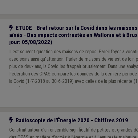
Notre action
ETUDE - Bref retour sur la Covid dans les maisons
aînés - Des impacts contrastés en Wallonie et à Brux
jour: 05/08/2022)
Il est souvent question des maisons de repos. Pareil foyer a vocatio
avec soins ainsi qu’’attention. Parler de maisons de vie est de loin préférable
plus de deux ans, la Covid les frappait brutalement. Dans une analyse
Fédération des CPAS compare les données de la dernière période
la Covid (1-7-2018 au 30-6-2019) avec celles de la plus récente (
2021). Les statistiques de cette dernière aident à approcher l’état 
Vraisemblablement, la situation de terrain a encore évolué depuis
terme de taux d’occupation.
Notre action
Radioscopie de l'Énergie 2020 - Chiffres 2019
Construit autour d’un ensemble significatif de petites et grandes dé
des CPAS en matière d’accès à l’énergie et à l’eau reste malheur