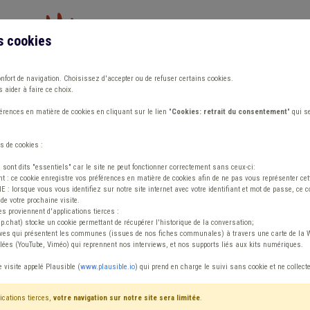
s cookies
Vous travaillez dans un/une
onfort de navigation. Choisissez d'accepter ou de refuser certains cookies.
 aider à faire ce choix.
ions
Publications
Outils
Fiches communa
rences en matière de cookies en cliquant sur le lien "
Cookies: retrait du consentement
" qui s
s de cookies :
s sont dits "essentiels" car le site ne peut fonctionner correctement sans ceux-ci:
 : ce cookie enregistre vos préférences en matière de cookies afin de ne pas vous représenter cette
 lorsque vous vous identifiez sur notre site internet avec votre identifiant et mot de passe, ce co
de votre prochaine visite.
ntenu
es proviennent d'applications tierces :
sp.chat) stocke un cookie permettant de récupérer l'historique de la conversation;
tives qui présentent les communes (issues de nos fiches communales) à travers une carte de la W
ées (YouTube, Viméo) qui reprennent nos interviews, et nos supports liés aux kits numériques.
e visite appelé Plausible (
www.plausible.io
) qui prend en charge le suivi sans cookie et ne collect
ications tierces,
votre navigation sur notre site sera limitée
.
iffres
Avis / Actions