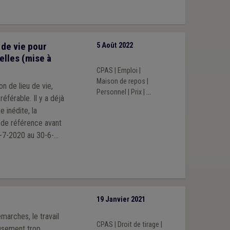
 de vie pour
5 Août 2022
elles (mise à
CPAS
|
Emploi
|
Maison de repos
|
n de lieu de vie,
Personnel
|
Prix
|
...
. Il y a déjà
 inédite, la
 de référence avant
1-7-2020 au 30-6-
actuel du secteur.
, notamment en
19 Janvier 2021
marches, le travail
CPAS
|
Droit de tirage
|
eusement trop