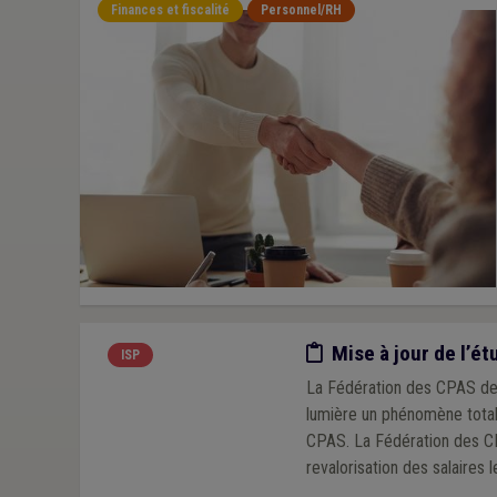
Finances et fiscalité
Personnel/RH
Etude/chiffres
Mise à jour de l’ét
ISP
La Fédération des CPAS de W
lumière un phénomène totale
CPAS. La Fédération des C
revalorisation des salaires l