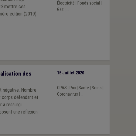
Électricité
|
Fonds social
|
té mettre ces
Gaz
|
...
emière édition (2019)
alisation des
15 Juillet 2020
CPAS
|
Prix
|
Santé
|
Soins
|
st négative. Nombre
Coronavirus
|
...
r corps défendant et
 a ressurgi.
posent une réflexion