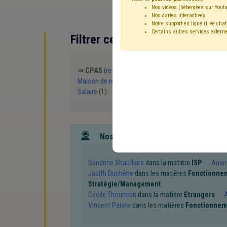
Nos vidéos (hébergées sur Youtu
Nos cartes interactives
Notre support en ligne (Live chat
Certains autres services externe
Filtrer cette requête avec des 
⇒ CPAS
(
retirer le mot clé
)
⇒ Emploi
(
retirer le 
Maison de repos
(2)
Personnel
(2)
Précarité é
Salaire
(1)
Droit de tirage
(1)
Énergie
(1)
Enq
Nos experts associés au terme que
Sandrine Xhauflaire
dans la matière
ISP
Arian
Judith Duchêne
dans les matières
Fonctionne
Stratégie/Management
Cécile Thoumsin
dans la matière
Etrangers
A
Vincent Palate
dans les matières
Fonctionnem