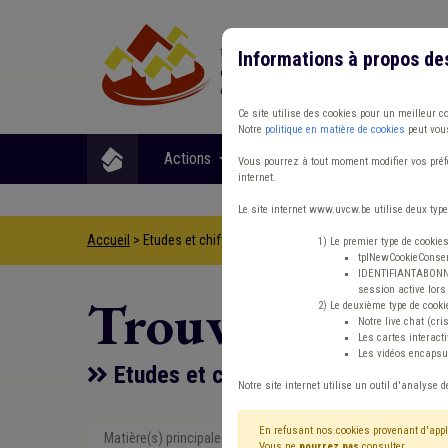
Informations à propos de
Ce site utilise des cookies pour un meilleur c
Notre
politique en matière de cookies
peut vous
Actions
Matières
Format
Vous pourrez à tout moment modifier vos préfé
internet.
Le site internet www.uvcw.be utilise deux type
Accueil
> Etudes et chiffres CPAS Emploi
1) Le premier type de cookie
tplNewCookieConsent
IDENTIFIANTABONNE :
session active lors 
Trouver un co
2) Le deuxième type de cooki
Notre live chat (cri
Les cartes interac
Les vidéos encapsul
Etudes et chiffres CPAS Emploi
Notre site internet utilise un outil d'analyse d
En refusant nos cookies provenant d'appl
Matière(s) principale(s)
Etudes et ch
Vous ne
pourrez pas
consulter