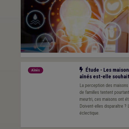
Notre action
Étude - Les maisons
Aînés
aînés est-elle souhai
La perception des maisons 
de familles tentent pourtan
meurtri, ces maisons ont ét
Doivent-elles disparaître ?
éclectique.