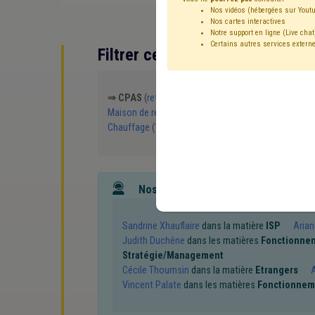
Nos vidéos (hébergées sur Youtu
Nos cartes interactives
Notre support en ligne (Live chat
Certains autres services externe
Filtrer cette requête avec des 
⇒ CPAS
(
retirer le mot clé
)
Social
(2)
Soins
(2
Maison de repos
(2)
Coronavirus
(2)
Mazout
(2
Chauffage
(1)
Droit de tirage
(1)
Eau
(1)
Nos experts associés au terme que
Sandrine Xhauflaire
dans la matière
ISP
Arian
Judith Duchêne
dans les matières
Fonctionne
Stratégie/Management
Cécile Thoumsin
dans la matière
Etrangers
A
Vincent Palate
dans les matières
Fonctionnem