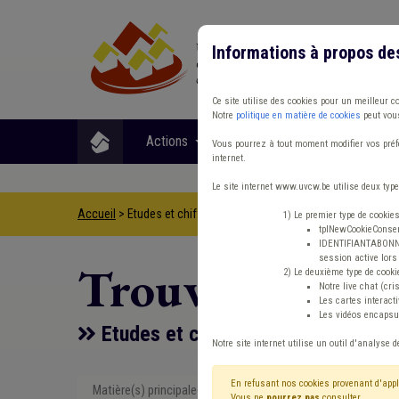
Informations à propos de
Ce site utilise des cookies pour un meilleur c
Notre
politique en matière de cookies
peut vous
Actions
Matières
Format
Vous pourrez à tout moment modifier vos préfé
internet.
Le site internet www.uvcw.be utilise deux type
Accueil
> Etudes et chiffres CPAS GRD
1) Le premier type de cookie
tplNewCookieConsent
IDENTIFIANTABONNE :
session active lors 
Trouver un co
2) Le deuxième type de cooki
Notre live chat (cri
Les cartes interac
Les vidéos encapsul
Etudes et chiffres CPAS GRD
Notre site internet utilise un outil d'analyse d
En refusant nos cookies provenant d'appl
Matière(s) principale(s)
Etudes et ch
Vous ne
pourrez pas
consulter