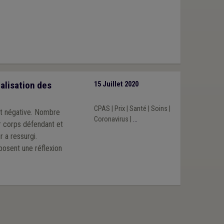
alisation des
15 Juillet 2020
CPAS
|
Prix
|
Santé
|
Soins
|
st négative. Nombre
Coronavirus
|
...
r corps défendant et
 a ressurgi.
posent une réflexion