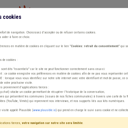
s cookies
Vous travaillez dans un/une
onfort de navigation. Choisissez d'accepter ou de refuser certains cookies.
 aider à faire ce choix.
ions
Publications
Outils
Fiches communa
rences en matière de cookies en cliquant sur le lien "
Cookies: retrait du consentement
" qui s
s de cookies :
s sont dits "essentiels" car le site ne peut fonctionner correctement sans ceux-ci:
 : ce cookie enregistre vos préférences en matière de cookies afin de ne pas vous représenter cette
 lorsque vous vous identifiez sur notre site internet avec votre identifiant et mot de passe, ce co
de votre prochaine visite.
ntenu
es proviennent d'applications tierces :
sp.chat) stocke un cookie permettant de récupérer l'historique de la conversation;
tives qui présentent les communes (issues de nos fiches communales) à travers une carte de la W
ées (YouTube, Viméo) qui reprennent nos interviews, et nos supports liés aux kits numériques.
e visite appelé Plausible (
www.plausible.io
) qui prend en charge le suivi sans cookie et ne collect
ications tierces,
votre navigation sur notre site sera limitée
.
iffres
Avis / Actions