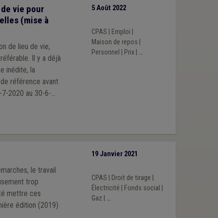
 de vie pour
5 Août 2022
elles (mise à
CPAS
|
Emploi
|
Maison de repos
|
n de lieu de vie,
Personnel
|
Prix
|
...
. Il y a déjà
 inédite, la
 de référence avant
1-7-2020 au 30-6-
actuel du secteur.
, notamment en
19 Janvier 2021
marches, le travail
CPAS
|
Droit de tirage
|
eusement trop
Électricité
|
Fonds social
|
té mettre ces
Gaz
|
...
emière édition (2019)