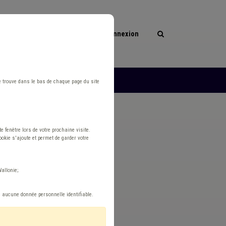
Connexion
les
L'ASBL
e trouve dans le bas de chaque page du site
 fenêtre lors de votre prochaine visite.
okie s'ajoute et permet de garder votre
allonie;
e aucune donnée personnelle identifiable.
Réinitialiser