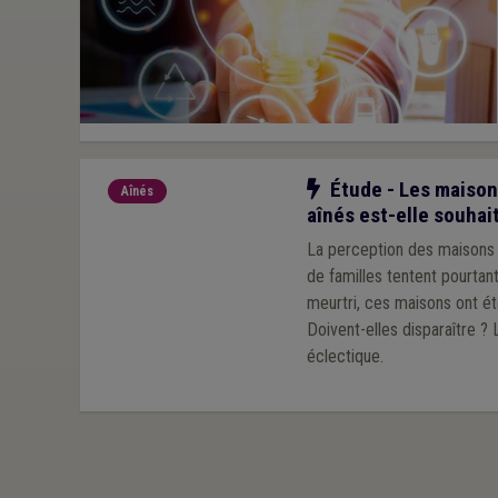
Notre action
Étude - Les maisons
Aînés
aînés est-elle souhai
La perception des maisons 
de familles tentent pourtan
meurtri, ces maisons ont ét
Doivent-elles disparaître ?
éclectique.