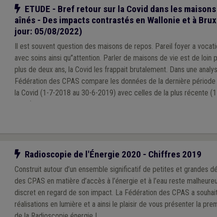
Notre action
ETUDE - Bref retour sur la Covid dans les maisons
aînés - Des impacts contrastés en Wallonie et à Brux
jour: 05/08/2022)
Il est souvent question des maisons de repos. Pareil foyer a vocatio
avec soins ainsi qu’’attention. Parler de maisons de vie est de loin préférable
plus de deux ans, la Covid les frappait brutalement. Dans une analyse
Fédération des CPAS compare les données de la dernière période
la Covid (1-7-2018 au 30-6-2019) avec celles de la plus récente (
2021). Les statistiques de cette dernière aident à approcher l’état 
Vraisemblablement, la situation de terrain a encore évolué depuis
terme de taux d’occupation.
Notre action
Radioscopie de l'Énergie 2020 - Chiffres 2019
Construit autour d’un ensemble significatif de petites et grandes dé
des CPAS en matière d’accès à l’énergie et à l’eau reste malheur
discret en regard de son impact. La Fédération des CPAS a souhai
réalisations en lumière et a ainsi le plaisir de vous présenter la pr
de la Radioscopie énergie !