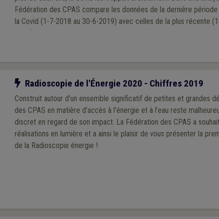
Fédération des CPAS compare les données de la dernière période
la Covid (1-7-2018 au 30-6-2019) avec celles de la plus récente (
2021). Les statistiques de cette dernière aident à approcher l’état 
Vraisemblablement, la situation de terrain a encore évolué depuis
terme de taux d’occupation.
Notre action
Radioscopie de l'Énergie 2020 - Chiffres 2019
Construit autour d’un ensemble significatif de petites et grandes dé
des CPAS en matière d’accès à l’énergie et à l’eau reste malheur
discret en regard de son impact. La Fédération des CPAS a souhai
réalisations en lumière et a ainsi le plaisir de vous présenter la pr
de la Radioscopie énergie !