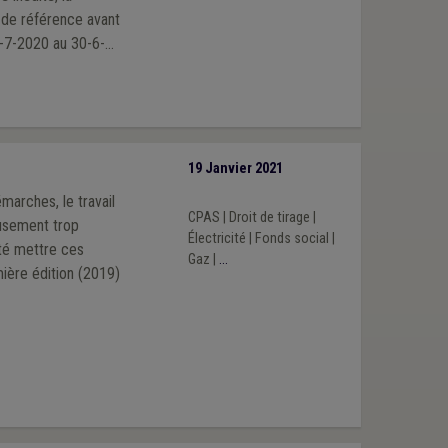
 de référence avant
1-7-2020 au 30-6-
actuel du secteur.
, notamment en
19 Janvier 2021
marches, le travail
CPAS
|
Droit de tirage
|
eusement trop
Électricité
|
Fonds social
|
té mettre ces
Gaz
|
...
emière édition (2019)