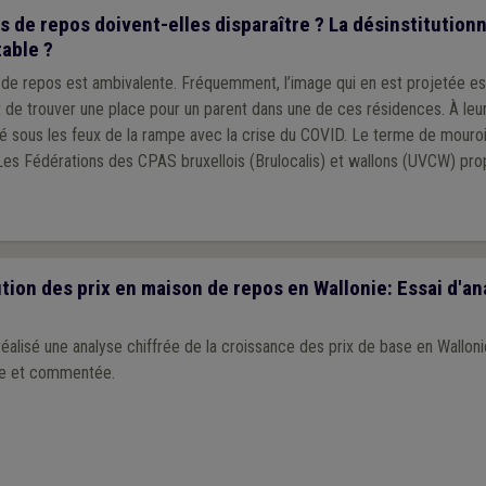
 de repos doivent-elles disparaître ? La désinstitutionn
table ?
de repos est ambivalente. Fréquemment, l’image qui en est projetée e
t de trouver une place pour un parent dans une de ces résidences. À leu
é sous les feux de la rampe avec la crise du COVID. Le terme de mouroir
 Les Fédérations des CPAS bruxellois (Brulocalis) et wallons (UVCW) pro
tion des prix en maison de repos en Wallonie: Essai d'a
lisé une analyse chiffrée de la croissance des prix de base en Wallonie. 
ve et commentée.