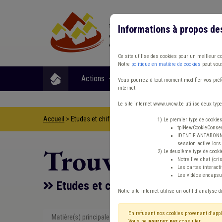
Informations à propos de
Ce site utilise des cookies pour un meilleur c
Notre
politique en matière de cookies
peut vous
Actions
Matières
Format
Vous pourrez à tout moment modifier vos préfé
internet.
Le site internet www.uvcw.be utilise deux type
Accueil
> Etudes et chiffres CPAS Prix
1) Le premier type de cookie
tplNewCookieConsent
IDENTIFIANTABONNE :
session active lors 
Trouver un co
2) Le deuxième type de cooki
Notre live chat (cri
Les cartes interac
Les vidéos encapsul
Etudes et chiffres CPAS Prix
Notre site internet utilise un outil d'analyse d
En refusant nos cookies provenant d'appl
Matière(s) principale(s)
Etudes et ch
Vous ne
pourrez pas
consulter