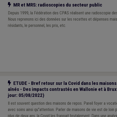
Notre action
MR et MRS: radioscopies du secteur public
Depuis 1999, la Fédération des CPAS réalisent une radioscopie de
Nous reprenons ici des données sur les recettes et dépenses mais 
résidants, le personnel, les prix, etc.
Notre action
ETUDE - Bref retour sur la Covid dans les maisons
aînés - Des impacts contrastés en Wallonie et à Brux
jour: 05/08/2022)
Il est souvent question des maisons de repos. Pareil foyer a vocatio
avec soins ainsi qu’’attention. Parler de maisons de vie est de loin préférable
plus de deux ans, la Covid les frappait brutalement. Dans une analyse