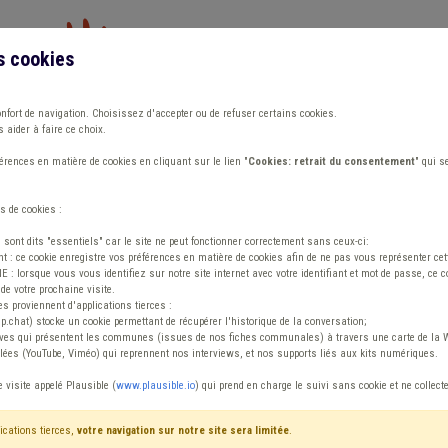
s cookies
Vous travaillez dans un/une
onfort de navigation. Choisissez d'accepter ou de refuser certains cookies.
 aider à faire ce choix.
ions
Publications
Outils
Fiches communa
rences en matière de cookies en cliquant sur le lien "
Cookies: retrait du consentement
" qui s
s de cookies :
s sont dits "essentiels" car le site ne peut fonctionner correctement sans ceux-ci:
 : ce cookie enregistre vos préférences en matière de cookies afin de ne pas vous représenter cette
 lorsque vous vous identifiez sur notre site internet avec votre identifiant et mot de passe, ce co
de votre prochaine visite.
ntenu
es proviennent d'applications tierces :
sp.chat) stocke un cookie permettant de récupérer l'historique de la conversation;
tives qui présentent les communes (issues de nos fiches communales) à travers une carte de la W
ées (YouTube, Viméo) qui reprennent nos interviews, et nos supports liés aux kits numériques.
gie
e visite appelé Plausible (
www.plausible.io
) qui prend en charge le suivi sans cookie et ne collect
ications tierces,
votre navigation sur notre site sera limitée
.
iffres
Avis / Actions