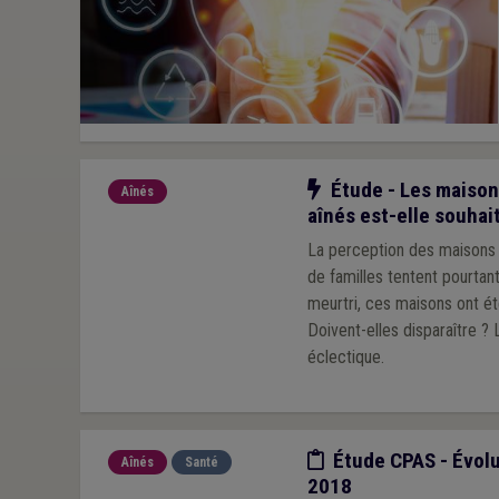
Notre action
Étude - Les maisons
Aînés
aînés est-elle souhai
La perception des maisons 
de familles tentent pourtan
meurtri, ces maisons ont ét
Doivent-elles disparaître ?
éclectique.
Etude/chiffres
Étude CPAS - Évolu
Aînés
Santé
2018