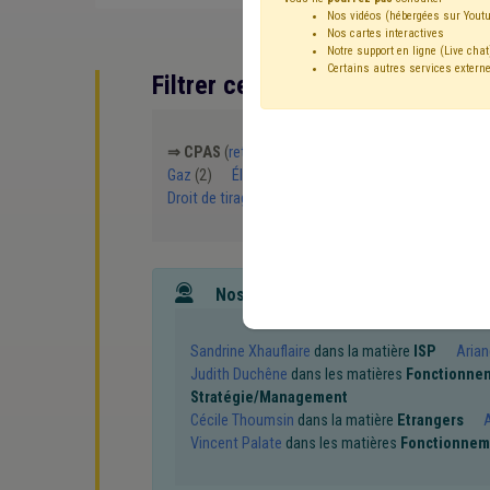
Nos vidéos (hébergées sur Youtu
Nos cartes interactives
Notre support en ligne (Live chat
Certains autres services externe
Filtrer cette requête avec des 
⇒ CPAS
(
retirer le mot clé
)
Maison de repos
(4)
Gaz
(2)
Électricité
(2)
Emploi
(1)
⇒ Énergie
Droit de tirage
(1)
Personnel
(1)
Recrutement
(
Nos experts associés au terme que
Sandrine Xhauflaire
dans la matière
ISP
Arian
Judith Duchêne
dans les matières
Fonctionne
Stratégie/Management
Cécile Thoumsin
dans la matière
Etrangers
A
Vincent Palate
dans les matières
Fonctionnem