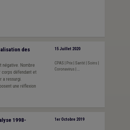
alisation des
15 Juillet 2020
CPAS
|
Prix
|
Santé
|
Soins
|
st négative. Nombre
Coronavirus
|
...
r corps défendant et
 a ressurgi.
posent une réflexion
nalyse 1998-
1er Octobre 2019