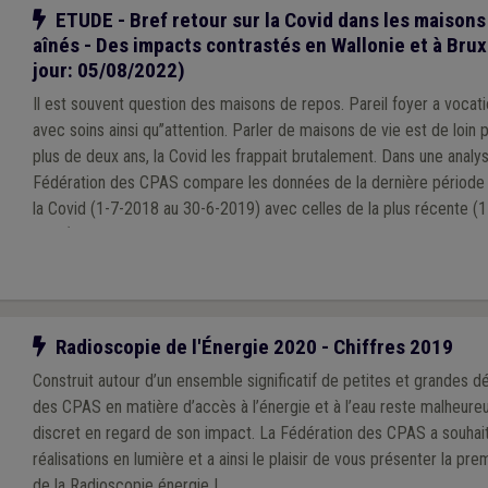
Notre action
ETUDE - Bref retour sur la Covid dans les maisons
aînés - Des impacts contrastés en Wallonie et à Brux
jour: 05/08/2022)
Il est souvent question des maisons de repos. Pareil foyer a vocatio
avec soins ainsi qu’’attention. Parler de maisons de vie est de loin préférable
plus de deux ans, la Covid les frappait brutalement. Dans une analyse
Fédération des CPAS compare les données de la dernière période
la Covid (1-7-2018 au 30-6-2019) avec celles de la plus récente (
2021). Les statistiques de cette dernière aident à approcher l’état 
Vraisemblablement, la situation de terrain a encore évolué depuis
terme de taux d’occupation.
Notre action
Radioscopie de l'Énergie 2020 - Chiffres 2019
Construit autour d’un ensemble significatif de petites et grandes dé
des CPAS en matière d’accès à l’énergie et à l’eau reste malheur
discret en regard de son impact. La Fédération des CPAS a souhai
réalisations en lumière et a ainsi le plaisir de vous présenter la pr
de la Radioscopie énergie !