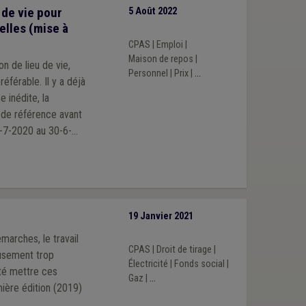
 de vie pour
5 Août 2022
elles (mise à
CPAS
|
Emploi
|
Maison de repos
|
n de lieu de vie,
Personnel
|
Prix
|
...
. Il y a déjà
 inédite, la
 de référence avant
1-7-2020 au 30-6-
actuel du secteur.
, notamment en
19 Janvier 2021
marches, le travail
CPAS
|
Droit de tirage
|
eusement trop
Électricité
|
Fonds social
|
té mettre ces
Gaz
|
...
emière édition (2019)