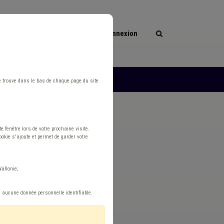
Connexion
les
L'ASBL
e trouve dans le bas de chaque page du site
 fenêtre lors de votre prochaine visite.
okie s'ajoute et permet de garder votre
allonie;
e aucune donnée personnelle identifiable.
Réinitialiser