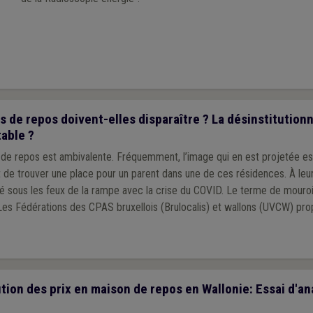
 de repos doivent-elles disparaître ? La désinstitutionn
table ?
de repos est ambivalente. Fréquemment, l’image qui en est projetée e
t de trouver une place pour un parent dans une de ces résidences. À leu
é sous les feux de la rampe avec la crise du COVID. Le terme de mouroir
 Les Fédérations des CPAS bruxellois (Brulocalis) et wallons (UVCW) pro
tion des prix en maison de repos en Wallonie: Essai d'a