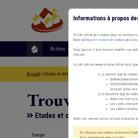
Informations à propos de
Ce site utilise des cookies pour un meilleur c
Notre
politique en matière de cookies
peut vous
Actions
Matières
Format
Vous pourrez à tout moment modifier vos préfé
internet.
Le site internet www.uvcw.be utilise deux type
Accueil
> Etudes et chiffres CPAS DPR Énergie
1) Le premier type de cookie
tplNewCookieConsent
IDENTIFIANTABONNE :
session active lors 
Trouver un co
2) Le deuxième type de cooki
Notre live chat (cri
Les cartes interac
Les vidéos encapsul
Etudes et chiffres CPAS DPR Éner
Notre site internet utilise un outil d'analyse d
En refusant nos cookies provenant d'appl
Energie
Etudes et ch
Vous ne
pourrez pas
consulter