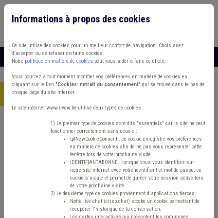
Informations à propos des cookies
Connexion
Vous travaillez dans un/une
Ce site utilise des cookies pour un meilleur confort de navigation. Choisissez
d'accepter ou de refuser certains cookies.
MENU
Notre
politique en matière de cookies
peut vous aider à faire ce choix.
Vous pourrez à tout moment modifier vos préférences en matière de cookies en
cliquant sur le lien "
Cookies: retrait du consentement
" qui se trouve dans le bas de
chaque page du site internet.
Accueil
> Etudes et chiffres CPAS DPR Gaz
Le site internet www.uvcw.be utilise deux types de cookies :
Trouver un contenu
1) Le premier type de cookies sont dits "essentiels" car le site ne peut
fonctionner correctement sans ceux-ci:
tplNewCookieConsent : ce cookie enregistre vos préférences
en matière de cookies afin de ne pas vous représenter cette
Etudes et chiffres CPAS DPR Gaz
fenêtre lors de votre prochaine visite.
IDENTIFIANTABONNE : lorsque vous vous identifiez sur
notre site internet avec votre identifiant et mot de passe, ce
cookie s'ajoute et permet de garder votre session active lors
Matière(s) principale(s)
de votre prochaine visite.
2) Le deuxième type de cookies proviennent d'applications tierces :
Notre live chat (crisp.chat) stocke un cookie permettant de
Etudes et chiffres
récupérer l'historique de la conversation;
Les cartes interactives qui présentent les communes