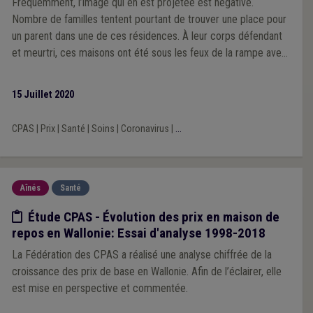
Fréquemment, l’image qui en est projetée est négative.
Nombre de familles tentent pourtant de trouver une place pour
un parent dans une de ces résidences. À leur corps défendant
et meurtri, ces maisons ont été sous les feux de la rampe avec
la crise du COVID. Le terme de mouroir a ressurgi. Doivent-elles
disparaître ? Les Fédérations des CPAS bruxellois (Brulocalis)
15 Juillet 2020
et wallons (UVCW) proposent une réflexion éclectique.
CPAS
|
Prix
|
Santé
|
Soins
|
Coronavirus
|
...
Aînés
Santé
Etude/chiffres
Étude CPAS - Évolution des prix en maison de
repos en Wallonie: Essai d'analyse 1998-2018
La Fédération des CPAS a réalisé une analyse chiffrée de la
croissance des prix de base en Wallonie. Afin de l’éclairer, elle
est mise en perspective et commentée.