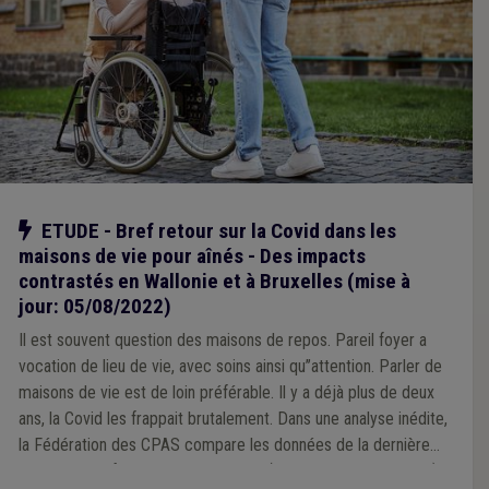
Notre action
ETUDE - Bref retour sur la Covid dans les
maisons de vie pour aînés - Des impacts
contrastés en Wallonie et à Bruxelles (mise à
jour: 05/08/2022)
Il est souvent question des maisons de repos. Pareil foyer a
vocation de lieu de vie, avec soins ainsi qu’’attention. Parler de
maisons de vie est de loin préférable. Il y a déjà plus de deux
ans, la Covid les frappait brutalement. Dans une analyse inédite,
la Fédération des CPAS compare les données de la dernière
période de référence avant la Covid (1-7-2018 au 30-6-2019)