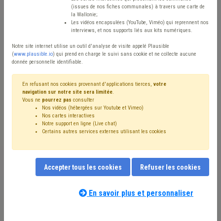
(issues de nos fiches communales) à travers une carte de
Avis / Actions
la Wallonie;
Les vidéos encapsulées (YouTube, Viméo) qui reprennent nos
Réinitialiser
interviews, et nos supports liés aux kits numériques.
Notre site internet utilise un outil d'analyse de visite appelé Plausible
(
www.plausible.io
) qui prend en charge le suivi sans cookie et ne collecte aucune
donnée personnelle identifiable.
Filtrer cette requête avec des mots-clés
En refusant nos cookies provenant d'applications tierces,
votre
navigation sur notre site sera limitée
.
Vous ne
pourrez pas
consulter
⇒ CPAS
(
retirer le mot clé
)
Maison de repos
(4)
Soins
(3)
Nos vidéos (hébergées sur Youtube et Vimeo)
Prix
(3)
Précarité énergétique
(2)
Coronavirus
(2)
Nos cartes interactives
Mazout
(2)
Social
(2)
Fonds social
(2)
GRD
(2)
Notre support en ligne (Live chat)
Certains autres services externes utilisant les cookies
⇒ Gaz
(
retirer le mot clé
)
Électricité
(2)
Emploi
(1)
Énergie
(1)
Enquête
(1)
Aide sociale
(1)
⇒ DPR
(
retirer le mot clé
)
Eau
(1)
Centre d'accueil ou de soins de jour
(1)
Droit de tirage
(1)
Accepter tous les cookies
Refuser les cookies
Personnel
(1)
Recrutement
(1)
Santé
(1)
Crise énergétique
(1)
Chauffage
(1)
En savoir plus et personnaliser