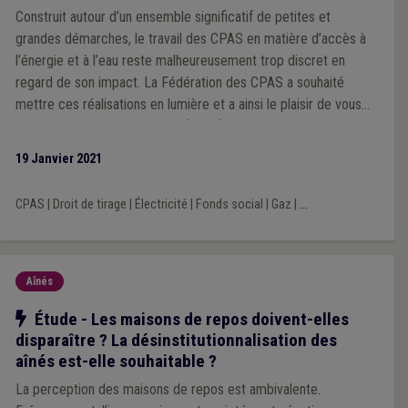
Construit autour d’un ensemble significatif de petites et
grandes démarches, le travail des CPAS en matière d’accès à
l’énergie et à l’eau reste malheureusement trop discret en
regard de son impact. La Fédération des CPAS a souhaité
mettre ces réalisations en lumière et a ainsi le plaisir de vous
présenter la première édition (2019) de la Radioscopie énergie
!
19 Janvier 2021
CPAS
|
Droit de tirage
|
Électricité
|
Fonds social
|
Gaz
|
...
Aînés
Notre action
Étude - Les maisons de repos doivent-elles
disparaître ? La désinstitutionnalisation des
aînés est-elle souhaitable ?
La perception des maisons de repos est ambivalente.