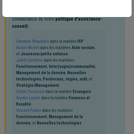
Nos experts associés au terme que
vous recherchez
(merci de prendre
connaissance de notre
politique d'assistance-
conseil
) :
Sandrine Xhauflaire
dans la matière
ISP
Ariane Michel
dans les matières
Aide sociale
,
et
Jeunesse/petite enfance
Judith Duchêne
dans les matières
Fonctionnement
,
Inter(supra)communalité
,
Management de la donnée
,
Nouvelles
technologies
,
Paralocaux, régies, asbl
, et
Stratégie/Management
Cécile Thoumsin
dans la matière
Etrangers
Aurélie Lepère
dans la matière
Finances et
fiscalité
Vincent Palate
dans les matières
Fonctionnement
,
Management de la
donnée
, et
Nouvelles technologies