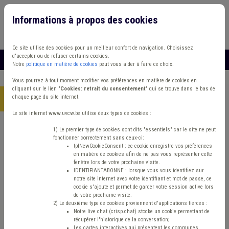
Informations à propos des cookies
Connexion
Vous travaillez dans un/une
Ce site utilise des cookies pour un meilleur confort de navigation. Choisissez
d'accepter ou de refuser certains cookies.
MENU
Notre
politique en matière de cookies
peut vous aider à faire ce choix.
Vous pourrez à tout moment modifier vos préférences en matière de cookies en
cliquant sur le lien "
Cookies: retrait du consentement
" qui se trouve dans le bas de
chaque page du site internet.
Accueil
> Etudes et chiffres CPAS Enquête Maison de repos
Le site internet www.uvcw.be utilise deux types de cookies :
Trouver un contenu
1) Le premier type de cookies sont dits "essentiels" car le site ne peut
fonctionner correctement sans ceux-ci:
tplNewCookieConsent : ce cookie enregistre vos préférences
en matière de cookies afin de ne pas vous représenter cette
Etudes et chiffres CPAS Enquête
fenêtre lors de votre prochaine visite.
IDENTIFIANTABONNE : lorsque vous vous identifiez sur
Maison de repos
notre site internet avec votre identifiant et mot de passe, ce
cookie s'ajoute et permet de garder votre session active lors
de votre prochaine visite.
2) Le deuxième type de cookies proviennent d'applications tierces :
Matière(s) principale(s)
Notre live chat (crisp.chat) stocke un cookie permettant de
récupérer l'historique de la conversation;
Les cartes interactives qui présentent les communes