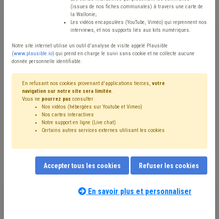
Etudes et chiffres
(issues de nos fiches communales) à travers une carte de
la Wallonie;
Avis / Actions
Les vidéos encapsulées (YouTube, Viméo) qui reprennent nos
interviews, et nos supports liés aux kits numériques.
Réinitialiser
Notre site internet utilise un outil d'analyse de visite appelé Plausible
(
www.plausible.io
) qui prend en charge le suivi sans cookie et ne collecte aucune
donnée personnelle identifiable.
Filtrer cette requête avec des mots-clés
En refusant nos cookies provenant d'applications tierces,
votre
navigation sur notre site sera limitée
.
Vous ne
pourrez pas
consulter
Nos vidéos (hébergées sur Youtube et Vimeo)
⇒ Maison de repos
(
retirer le mot clé
)
Nos cartes interactives
Notre support en ligne (Live chat)
⇒ CPAS
(
retirer le mot clé
)
Soins
(3)
Certains autres services externes utilisant les cookies
Centre d'accueil ou de soins de jour
(3)
Prix
(3)
Service d'aide ménagère
(2)
Précarité énergétique
(2)
Fonds social
(2)
GRD
(2)
Coronavirus
(2)
Mazout
(2)
Accepter tous les cookies
Refuser les cookies
⇒ Enquête
(
retirer le mot clé
)
Gaz
(2)
Social
(2)
Électricité
(2)
Emploi
(1)
Énergie
(1)
DPR
(1)
Eau
(1)
Personnel
(1)
Aîné
(1)
Recrutement
(1)
Santé
(1)
En savoir plus et personnaliser
Aide sociale
(1)
Droit de tirage
(1)
Aide familiale
(1)
Crise énergétique
(1)
Chauffage
(1)