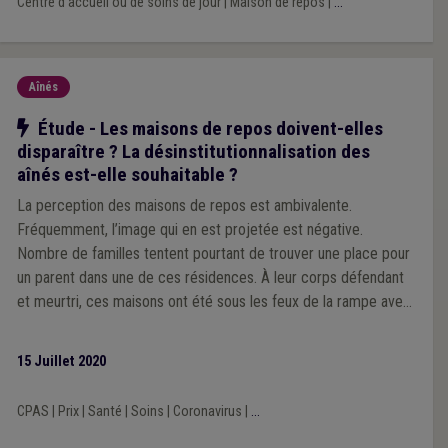
Centre d'accueil ou de soins de jour
|
Maison de repos
|
...
Aînés
Notre action
Étude - Les maisons de repos doivent-elles
disparaître ? La désinstitutionnalisation des
aînés est-elle souhaitable ?
La perception des maisons de repos est ambivalente.
Fréquemment, l’image qui en est projetée est négative.
Nombre de familles tentent pourtant de trouver une place pour
un parent dans une de ces résidences. À leur corps défendant
et meurtri, ces maisons ont été sous les feux de la rampe avec
la crise du COVID. Le terme de mouroir a ressurgi. Doivent-elles
disparaître ? Les Fédérations des CPAS bruxellois (Brulocalis)
15 Juillet 2020
et wallons (UVCW) proposent une réflexion éclectique.
CPAS
|
Prix
|
Santé
|
Soins
|
Coronavirus
|
...