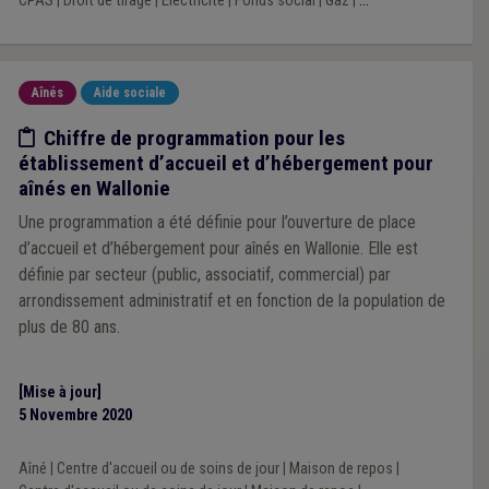
CPAS
|
Droit de tirage
|
Électricité
|
Fonds social
|
Gaz
|
...
Aînés
Aide sociale
Etude/chiffres
Chiffre de programmation pour les
établissement d’accueil et d’hébergement pour
aînés en Wallonie
Une programmation a été définie pour l’ouverture de place
d’accueil et d’hébergement pour aînés en Wallonie. Elle est
définie par secteur (public, associatif, commercial) par
arrondissement administratif et en fonction de la population de
plus de 80 ans.
[Mise à jour]
5 Novembre 2020
Aîné
|
Centre d'accueil ou de soins de jour
|
Maison de repos
|