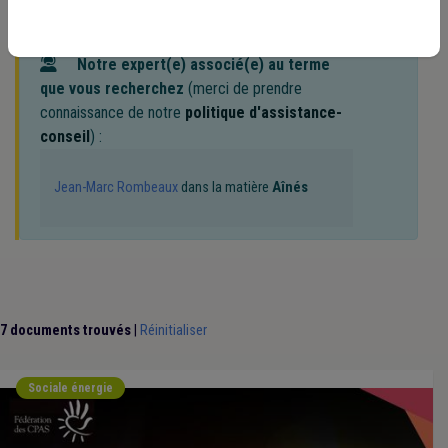
Notre expert(e) associé(e) au terme
que vous recherchez
(merci de prendre
connaissance de notre
politique d'assistance-
conseil
) :
Jean-Marc Rombeaux
dans la matière
Aînés
7 documents trouvés
|
Réinitialiser
Sociale énergie