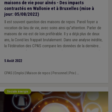
maisons de vie pour aînés - Des impacts
contrastés en Wallonie et à Bruxelles (mise à
jour: 05/08/2022)
Il est souvent question des maisons de repos. Pareil foyer a
vocation de lieu de vie, avec soins ainsi qu’’attention. Parler de
maisons de vie est de loin préférable. Il y a déjà plus de deux
ans, la Covid les frappait brutalement. Dans une analyse inédite,
la Fédération des CPAS compare les données de la dernière
période de référence avant la Covid (1-7-2018 au 30-6-2019)
avec celles de la plus récente (1-7-2020 au 30-6-2021). Les
5 Août 2022
statistiques de cette dernière aident à approcher l’état actuel
du secteur. Vraisemblablement, la situation de terrain a encore
CPAS
|
Emploi
|
Maison de repos
|
Personnel
|
Prix
|
...
évolué depuis, notamment en terme de taux d’occupation.
Sociale énergie