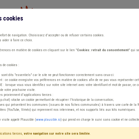
s cookies
Vous travaillez dans un/une
onfort de navigation. Choisissez d'accepter ou de refuser certains cookies.
 aider à faire ce choix.
ions
Publications
Outils
Fiches communa
rences en matière de cookies en cliquant sur le lien "
Cookies: retrait du consentement
" qui s
s de cookies :
s sont dits "essentiels" car le site ne peut fonctionner correctement sans ceux-ci:
 : ce cookie enregistre vos préférences en matière de cookies afin de ne pas vous représenter cette
 lorsque vous vous identifiez sur notre site internet avec votre identifiant et mot de passe, ce co
de votre prochaine visite.
ntenu
es proviennent d'applications tierces :
sp.chat) stocke un cookie permettant de récupérer l'historique de la conversation;
tives qui présentent les communes (issues de nos fiches communales) à travers une carte de la W
ées (YouTube, Viméo) qui reprennent nos interviews, et nos supports liés aux kits numériques.
rix
e visite appelé Plausible (
www.plausible.io
) qui prend en charge le suivi sans cookie et ne collect
ications tierces,
votre navigation sur notre site sera limitée
.
iffres
Avis / Actions