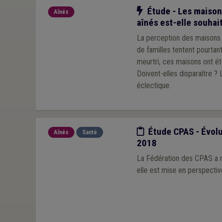
Notre action
Étude - Les maisons
Aînés
aînés est-elle souhai
La perception des maisons 
de familles tentent pourtan
meurtri, ces maisons ont ét
Doivent-elles disparaître ?
éclectique.
Etude/chiffres
Étude CPAS - Évolu
Aînés
Santé
2018
La Fédération des CPAS a réa
elle est mise en perspecti