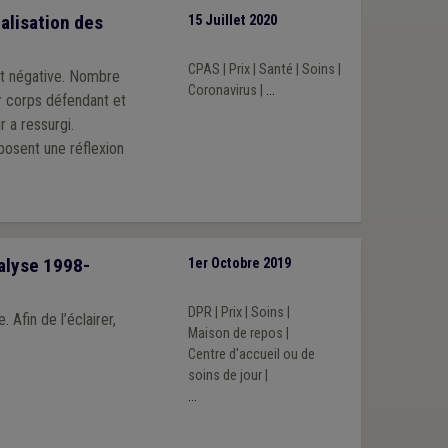
alisation des
15 Juillet 2020
CPAS
|
Prix
|
Santé
|
Soins
|
st négative. Nombre
Coronavirus
|
...
r corps défendant et
 a ressurgi.
posent une réflexion
nalyse 1998-
1er Octobre 2019
DPR
|
Prix
|
Soins
|
Afin de l’éclairer,
Maison de repos
|
Centre d'accueil ou de
soins de jour
|
...