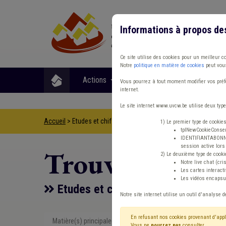
Informations à propos de
Ce site utilise des cookies pour un meilleur c
Notre
politique en matière de cookies
peut vous
Actions
Matières
Format
Vous pourrez à tout moment modifier vos préfé
internet.
Le site internet www.uvcw.be utilise deux type
Accueil
> Etudes et chiffres CPAS Enquête Prix
1) Le premier type de cookie
tplNewCookieConsent
IDENTIFIANTABONNE :
session active lors 
Trouver un co
2) Le deuxième type de cooki
Notre live chat (cri
Les cartes interac
Les vidéos encapsul
Etudes et chiffres CPAS Enquête P
Notre site internet utilise un outil d'analyse d
En refusant nos cookies provenant d'appl
Matière(s) principale(s)
Etudes et ch
Vous ne
pourrez pas
consulter