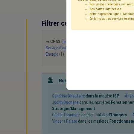
Nos vidéos (hébergées sur Youtu
Nos cartes interactives
Notre support en ligne (Live chat
Certains autres services externe
Filtrer cette requête avec des 
⇒ CPAS
(
retirer le mot clé
)
Maison de repos
(4)
Service d'aide ménagère
(2)
Précarité énergétiqu
Énergie
(1)
DPR
(1)
Eau
(1)
Recrutement
(1)
Nos experts associés au terme que
Sandrine Xhauflaire
dans la matière
ISP
Arian
Judith Duchêne
dans les matières
Fonctionne
Stratégie/Management
Cécile Thoumsin
dans la matière
Etrangers
A
Vincent Palate
dans les matières
Fonctionnem