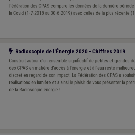
Fédération des CPAS compare les données de la dernière période
la Covid (1-7-2018 au 30-6-2019) avec celles de la plus récente (
2021). Les statistiques de cette dernière aident à approcher l’état 
Vraisemblablement, la situation de terrain a encore évolué depuis
terme de taux d’occupation.
Notre action
Radioscopie de l'Énergie 2020 - Chiffres 2019
Construit autour d’un ensemble significatif de petites et grandes dé
des CPAS en matière d’accès à l’énergie et à l’eau reste malheur
discret en regard de son impact. La Fédération des CPAS a souhai
réalisations en lumière et a ainsi le plaisir de vous présenter la pr
de la Radioscopie énergie !