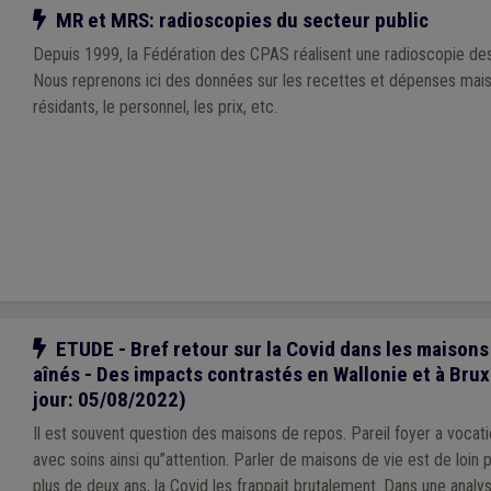
Notre action
MR et MRS: radioscopies du secteur public
Depuis 1999, la Fédération des CPAS réalisent une radioscopie de
Nous reprenons ici des données sur les recettes et dépenses mais 
résidants, le personnel, les prix, etc.
Notre action
ETUDE - Bref retour sur la Covid dans les maisons
aînés - Des impacts contrastés en Wallonie et à Brux
jour: 05/08/2022)
Il est souvent question des maisons de repos. Pareil foyer a vocatio
avec soins ainsi qu’’attention. Parler de maisons de vie est de loin préférable
plus de deux ans, la Covid les frappait brutalement. Dans une analyse