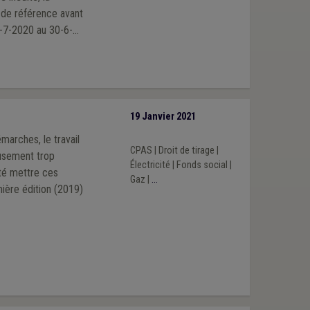
 de référence avant
1-7-2020 au 30-6-
actuel du secteur.
, notamment en
19 Janvier 2021
marches, le travail
CPAS
|
Droit de tirage
|
eusement trop
Électricité
|
Fonds social
|
té mettre ces
Gaz
|
...
emière édition (2019)