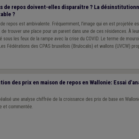
 de repos doivent-elles disparaître ? La désinstitutionn
table ?
de repos est ambivalente. Fréquemment, l’image qui en est projetée e
t de trouver une place pour un parent dans une de ces résidences. À leu
é sous les feux de la rampe avec la crise du COVID. Le terme de mouroir
 Les Fédérations des CPAS bruxellois (Brulocalis) et wallons (UVCW) pro
tion des prix en maison de repos en Wallonie: Essai d'a
lisé une analyse chiffrée de la croissance des prix de base en Wallonie. 
ve et commentée.