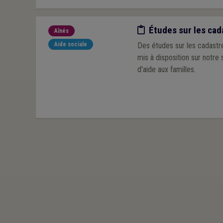
Etude/chiffres
Études sur les cad
Aînés
Aide sociale
Des études sur les cadastres ont été
mis à disposition sur notre
d'aide aux familles.