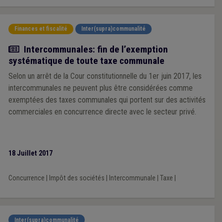
Finances et fiscalité
Inter(supra)communalité
Actualité
Intercommunales: fin de l’exemption
systématique de toute taxe communale
Selon un arrêt de la Cour constitutionnelle du 1er juin 2017, les
intercommunales ne peuvent plus être considérées comme
exemptées des taxes communales qui portent sur des activités
commerciales en concurrence directe avec le secteur privé.
18 Juillet 2017
Concurrence
|
Impôt des sociétés
|
Intercommunale
|
Taxe
|
Inter(supra)communalité