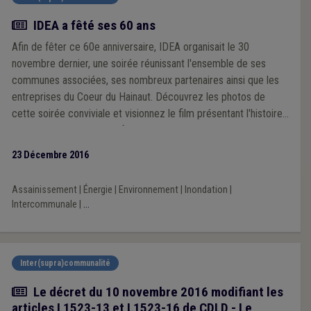
Actualité
IDEA a fêté ses 60 ans
Afin de fêter ce 60e anniversaire, IDEA organisait le 30
novembre dernier, une soirée réunissant l'ensemble de ses
communes associées, ses nombreux partenaires ainsi que les
entreprises du Coeur du Hainaut. Découvrez les photos de
cette soirée conviviale et visionnez le film présentant l'histoire,
les métiers mais aussi le futur de l'Intercommunale.
23 Décembre 2016
Assainissement
|
Énergie
|
Environnement
|
Inondation
|
Intercommunale
|
...
Inter(supra)communalité
Actualité
Le décret du 10 novembre 2016 modifiant les
articles L1523-13 et L1523-16 de CDLD - Le