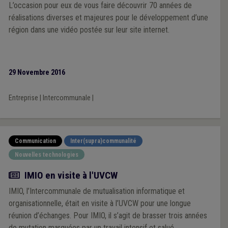
L’occasion pour eux de vous faire découvrir 70 années de
réalisations diverses et majeures pour le développement d’une
région dans une vidéo postée sur leur site internet.
29 Novembre 2016
Entreprise
|
Intercommunale
|
Communication
Inter(supra)communalité
Nouvelles technologies
Actualité
IMIO en visite à l'UVCW
IMIO, l’Intercommunale de mutualisation informatique et
organisationnelle, était en visite à l’UVCW pour une longue
réunion d’échanges. Pour IMIO, il s’agit de brasser trois années
de mutation marquées par un travail intensif et salué.