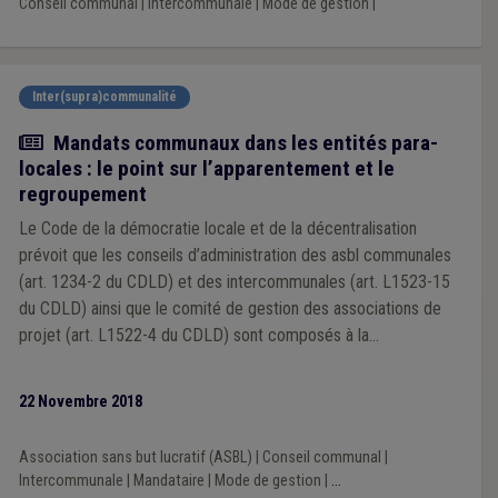
Conseil communal
|
Intercommunale
|
Mode de gestion
|
Inter(supra)communalité
Actualité
Mandats communaux dans les entités para-
locales : le point sur l’apparentement et le
regroupement
Le Code de la démocratie locale et de la décentralisation
prévoit que les conseils d’administration des asbl communales
(art. 1234-2 du CDLD) et des intercommunales (art. L1523-15
du CDLD) ainsi que le comité de gestion des associations de
projet (art. L1522-4 du CDLD) sont composés à la
proportionnelle des conseils communaux, provinciaux et de
CPAS, compte tenu, le cas échéant, des déclarations
22 Novembre 2018
individuelles facultatives d'apparentement ou de regroupement.
En vue de la prochaine mandature communale et des
Association sans but lucratif (ASBL)
|
Conseil communal
|
renouvellements des mandats communaux dans les entités
Intercommunale
|
Mandataire
|
Mode de gestion
|
...
para-locales qui s’ensuivront, il nous a paru utile de refaire le