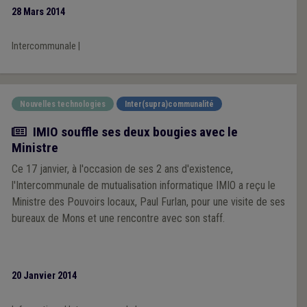
l’autre région sur base d’un critère de rattachement et, d’autre
28 Mars 2014
part, à définir l’autorité de tutelle compétente sur celles-ci.
Intercommunale
|
Nouvelles technologies
Inter(supra)communalité
Actualité
IMIO souffle ses deux bougies avec le
Ministre
Ce 17 janvier, à l'occasion de ses 2 ans d'existence,
l'Intercommunale de mutualisation informatique IMIO a reçu le
Ministre des Pouvoirs locaux, Paul Furlan, pour une visite de ses
bureaux de Mons et une rencontre avec son staff.
20 Janvier 2014