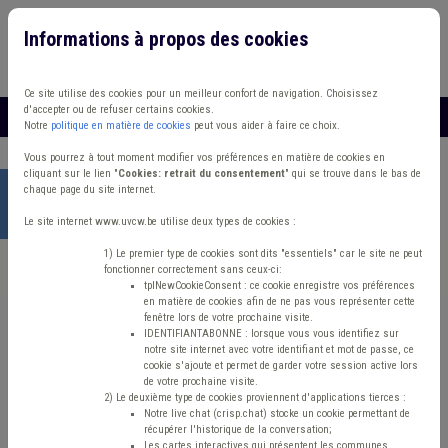
Informations à propos des cookies
Connexion
Vous travaillez dans un/une
Ce site utilise des cookies pour un meilleur confort de navigation. Choisissez
d'accepter ou de refuser certains cookies.
MENU
Notre
politique en matière de cookies
peut vous aider à faire ce choix.
Vous pourrez à tout moment modifier vos préférences en matière de cookies en
cliquant sur le lien "
Cookies: retrait du consentement
" qui se trouve dans le bas de
chaque page du site internet.
Accueil
>
Inter(supra)communalité
> Budget Immobilier
Intercommunale
Le site internet www.uvcw.be utilise deux types de cookies :
1) Le premier type de cookies sont dits "essentiels" car le site ne peut
fonctionner correctement sans ceux-ci:
Intercommunalité/
tplNewCookieConsent : ce cookie enregistre vos préférences
en matière de cookies afin de ne pas vous représenter cette
Supracommunalité
fenêtre lors de votre prochaine visite.
IDENTIFIANTABONNE : lorsque vous vous identifiez sur
notre site internet avec votre identifiant et mot de passe, ce
cookie s'ajoute et permet de garder votre session active lors
Budget Immobilier Intercommunale
de votre prochaine visite.
2) Le deuxième type de cookies proviennent d'applications tierces :
Notre live chat (crisp.chat) stocke un cookie permettant de
récupérer l'historique de la conversation;
Inter(supra)communalité
Les cartes interactives qui présentent les communes