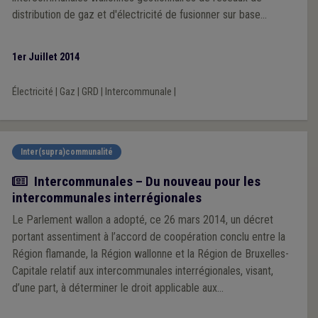
distribution de gaz et d'électricité de fusionner sur base
volontaire. Ainsi à l'initiative du secteur mixte, huit
intercommunales wallonnes ont été amenées à prendre
1er Juillet 2014
l'initiative, en termes d'opportunité de regroupement du
secteur, de fusionner au sein d'une nouvelle structure "ORES
Électricité
|
Gaz
|
GRD
|
Intercommunale
|
Assets" qui est donc, depuis le début de cette année, devenu
l'unique opérateur de distribution. Fernand Grifnée revient
aujourd'hui sur le sujet et commente une fusion qu'il considère
aujourd'hui comme très réussie.
Inter(supra)communalité
Actualité
Intercommunales – Du nouveau pour les
intercommunales interrégionales
Le Parlement wallon a adopté, ce 26 mars 2014, un décret
portant assentiment à l’accord de coopération conclu entre la
Région flamande, la Région wallonne et la Région de Bruxelles-
Capitale relatif aux intercommunales interrégionales, visant,
d’une part, à déterminer le droit applicable aux
intercommunales interrégionales en les rattachant à l’une ou