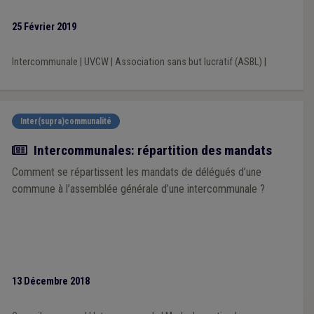
25 Février 2019
Intercommunale
|
UVCW
|
Association sans but lucratif (ASBL)
|
Inter(supra)communalité
Actualité
Intercommunales: répartition des mandats
Comment se répartissent les mandats de délégués d’une
commune à l’assemblée générale d’une intercommunale ?
13 Décembre 2018