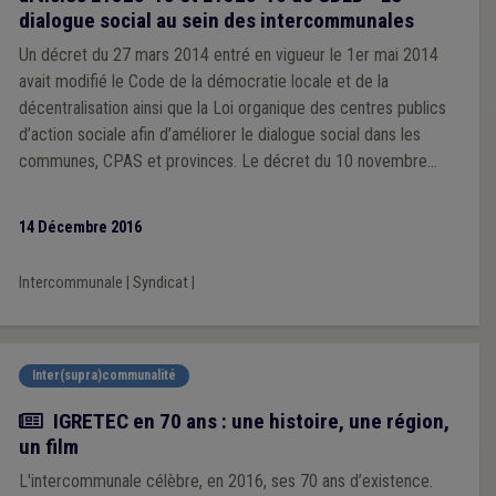
dialogue social au sein des intercommunales
Un décret du 27 mars 2014 entré en vigueur le 1er mai 2014
avait modifié le Code de la démocratie locale et de la
décentralisation ainsi que la Loi organique des centres publics
d’action sociale afin d’améliorer le dialogue social dans les
communes, CPAS et provinces. Le décret du 10 novembre
2016, publié au Moniteur belge du 24 novembre 2016, étend le
champ d’application de ces mesures aux intercommunales.
14 Décembre 2016
Intercommunale
|
Syndicat
|
Inter(supra)communalité
Actualité
IGRETEC en 70 ans : une histoire, une région,
un film
L'intercommunale célèbre, en 2016, ses 70 ans d’existence.