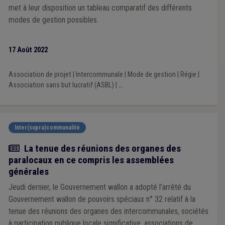
met à leur disposition un tableau comparatif des différents
modes de gestion possibles.
17 Août 2022
Association de projet
|
Intercommunale
|
Mode de gestion
|
Régie
|
Association sans but lucratif (ASBL)
|
...
Inter(supra)communalité
Actualité
La tenue des réunions des organes des
paralocaux en ce compris les assemblées
générales
Jeudi dernier, le Gouvernement wallon a adopté l’arrêté du
Gouvernement wallon de pouvoirs spéciaux n° 32 relatif à la
tenue des réunions des organes des intercommunales, sociétés
à participation publique locale significative, associations de