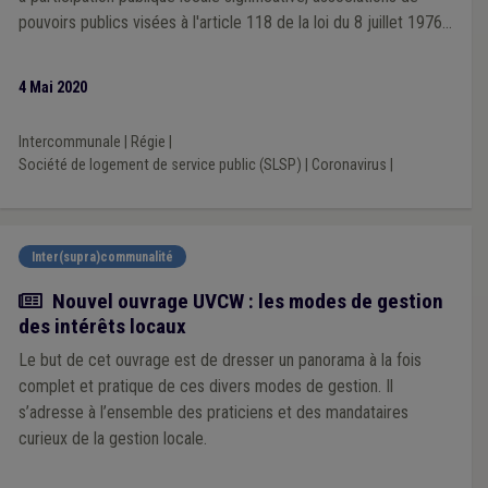
pouvoirs publics visées à l'article 118 de la loi du 8 juillet 1976
organique des centres publics d'action sociale, sociétés de
logement de service public, A.S.B.L. communale ou provinciale,
4 Mai 2020
régies communale ou provinciale autonome, association de
projet ou tout autre organisme supralocal ayant pris la forme
Intercommunale
|
Régie
|
d’une société ou d’une association.
Société de logement de service public (SLSP)
|
Coronavirus
|
Inter(supra)communalité
Actualité
Nouvel ouvrage UVCW : les modes de gestion
des intérêts locaux
Le but de cet ouvrage est de dresser un panorama à la fois
complet et pratique de ces divers modes de gestion. Il
s’adresse à l’ensemble des praticiens et des mandataires
curieux de la gestion locale.