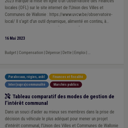
2023 marque la mise en ligne d’un Observatoire des Finances
locales (OFL) sur le site internet de l’Union des Villes et
Communes de Wallonie : https://www.uvcw.be/observatoire-
local/ Il s’agit d’un outil dynamique, alimenté en continu, à
mesure que des agrégats d’informations financières actualisées
sont disponibles. Cet espace riche en ressources statistiques,
16 Mai 2023
en chiffres et graphiques, devrait intéresser les pouvoirs locaux,
les médias, le monde académique, ainsi que toutes les
Budget
|
Compensation
|
Dépense
|
Dette
|
Emploi
|
...
personnes désireuses d’appréhender par les chiffres et
d’objectiver les réalités (para et supra) - communales.
Paralocaux, régies, asbl
Finances et fiscalité
Inter(supra)communalité
Marchés publics
Outil
Tableau comparatif des modes de gestion de
l’intérêt communal
Dans un souci d’aider au mieux ses membres dans la prise de
décision du véhicule le plus adéquat pour mener un projet
d’intérêt communal, l’Union des Villes et Communes de Wallonie