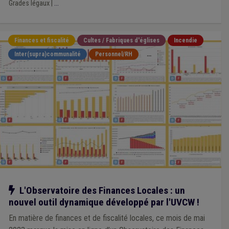
Grades légaux
|
...
Finances et fiscalité
Cultes / Fabriques d'églises
Incendie
Inter(supra)communalité
Personnel/RH
...
Notre action
L'Observatoire des Finances Locales : un
nouvel outil dynamique développé par l'UVCW !
En matière de finances et de fiscalité locales, ce mois de mai