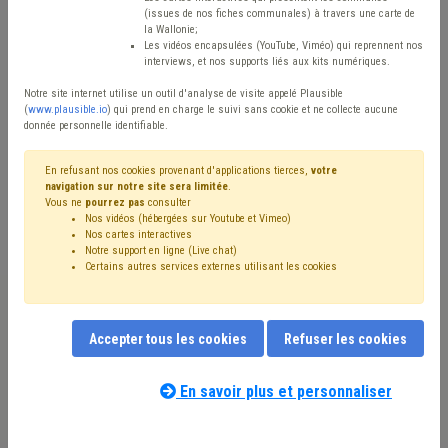
(issues de nos fiches communales) à travers une carte de
la Wallonie;
Type de contenu
Les vidéos encapsulées (YouTube, Viméo) qui reprennent nos
interviews, et nos supports liés aux kits numériques.
Avis / Actions
Notre site internet utilise un outil d'analyse de visite appelé Plausible
(
www.plausible.io
) qui prend en charge le suivi sans cookie et ne collecte aucune
Réinitialiser
donnée personnelle identifiable.
En refusant nos cookies provenant d'applications tierces,
votre
navigation sur notre site sera limitée
.
Filtrer cette requête avec des mots-clés
Vous ne
pourrez pas
consulter
Nos vidéos (hébergées sur Youtube et Vimeo)
Nos cartes interactives
Notre support en ligne (Live chat)
Certains autres services externes utilisant les cookies
⇒ Intercommunale
(
retirer le mot clé
)
Mode de gestion
(6)
Association sans but lucratif (ASBL)
(5)
Conseil communal
(5)
Gouvernance
(4)
Régie
(4)
Simplification administrative
(3)
Mandataire
(3)
Accepter tous les cookies
Refuser les cookies
⇒ Budget
(
retirer le mot clé
)
CDLD
(3)
Eau
(2)
Élection
(2)
Électricité
(2)
Gaz
(2)
En savoir plus et personnaliser
Impôt des sociétés
(2)
Informatique
(2)
GRD
(2)
TIC
(2)
UVCW
(2)
Taxe
(2)
Parti politique
(2)
Notre expert(e) associé(e) à la matière
Subside
(1)
Association de projet
(1)