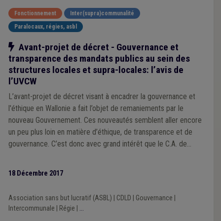
Fonctionnement
Inter(supra)communalité
Paralocaux, régies, asbl
Notre action
Avant-projet de décret - Gouvernance et
transparence des mandats publics au sein des
structures locales et supra-locales: l’avis de
l’UVCW
L’avant-projet de décret visant à encadrer la gouvernance et
l'éthique en Wallonie a fait l’objet de remaniements par le
nouveau Gouvernement. Ces nouveautés semblent aller encore
un peu plus loin en matière d’éthique, de transparence et de
gouvernance. C’est donc avec grand intérêt que le C.A. de
l’UVCW s’est penché sur ces nouveautés.
18 Décembre 2017
Association sans but lucratif (ASBL)
|
CDLD
|
Gouvernance
|
Intercommunale
|
Régie
|
...