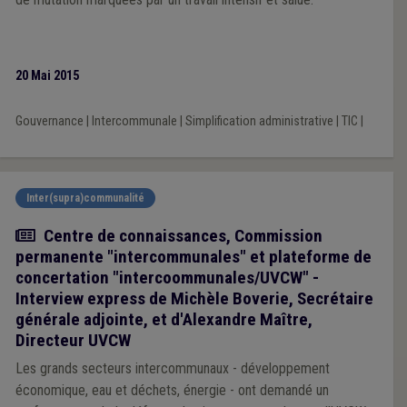
20 Mai 2015
Gouvernance
|
Intercommunale
|
Simplification administrative
|
TIC
|
Inter(supra)communalité
Article
Centre de connaissances, Commission
permanente "intercommunales" et plateforme de
concertation "intercoommunales/UVCW" -
Interview express de Michèle Boverie, Secrétaire
générale adjointe, et d'Alexandre Maître,
Directeur UVCW
Les grands secteurs intercommunaux - développement
économique, eau et déchets, énergie - ont demandé un