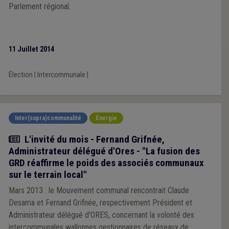
Parlement régional.
11 Juillet 2014
Élection
|
Intercommunale
|
Inter(supra)communalité
Energie
Article
L'invité du mois - Fernand Grifnée,
Administrateur délégué d'Ores - "La fusion des
GRD réaffirme le poids des associés communaux
sur le terrain local"
Mars 2013 : le Mouvement communal rencontrait Claude
Desama et Fernand Grifnée, respectivement Président et
Administrateur délégué d'ORES, concernant la volonté des
intercommunales wallonnes gestionnaires de réseaux de