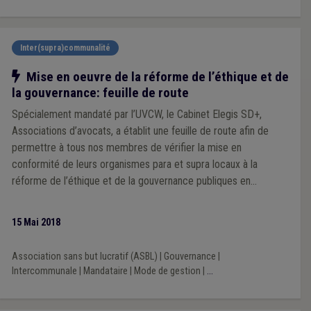
point sur la question.
Inter(supra)communalité
Notre action
Mise en oeuvre de la réforme de l’éthique et de
la gouvernance: feuille de route
Spécialement mandaté par l’UVCW, le Cabinet Elegis SD+,
Associations d’avocats, a établit une feuille de route afin de
permettre à tous nos membres de vérifier la mise en
conformité de leurs organismes para et supra locaux à la
réforme de l’éthique et de la gouvernance publiques en
Wallonie.
15 Mai 2018
Association sans but lucratif (ASBL)
|
Gouvernance
|
Intercommunale
|
Mandataire
|
Mode de gestion
|
...