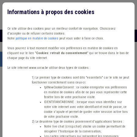
Informations à propos des cookies
Connexion
Vous travaillez dans un/une
Ce site utilise des cookies pour un meilleur confort de navigation. Choisissez
d'accepter ou de refuser certains cookies.
MENU
Notre
politique en matière de cookies
peut vous aider à faire ce choix.
Vous pourrez à tout moment modifier vos préférences en matière de cookies en
cliquant sur le lien "
Cookies: retrait du consentement
" qui se trouve dans le bas de
chaque page du site internet.
Accueil
>
Inter(supra)communalité
> Budget Immobilier Taxe
Le site internet www.uvcw.be utilise deux types de cookies :
Intercommunalité/
1) Le premier type de cookies sont dits "essentiels" car le site ne peut
fonctionner correctement sans ceux-ci:
tplNewCookieConsent : ce cookie enregistre vos préférences
Supracommunalité
en matière de cookies afin de ne pas vous représenter cette
fenêtre lors de votre prochaine visite.
IDENTIFIANTABONNE : lorsque vous vous identifiez sur
notre site internet avec votre identifiant et mot de passe, ce
Budget Immobilier Taxe
cookie s'ajoute et permet de garder votre session active lors
de votre prochaine visite.
2) Le deuxième type de cookies proviennent d'applications tierces :
Notre live chat (crisp.chat) stocke un cookie permettant de
Inter(supra)communalité
récupérer l'historique de la conversation;
Les cartes interactives qui présentent les communes