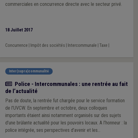
commerciales en concurrence directe avec le secteur privé.
18 Juillet 2017
Concurrence
|
Impôt des sociétés
|
Intercommunale
|
Taxe
|
Inter(supra)communalité
Article
Police - Intercommunales : une rentrée au fait
de l’actualité
Pas de doute, la rentrée fut chargée pour le service formation
de l’UVCW. En septembre et octobre, deux colloques
importants étaient ainsi notamment organisés sur des sujets
d’une brûlante actualité pour les pouvoirs locaux. A l’honneur : la
police intégrée, ses perspectives d’avenir et les
intercommunales à la veille des élections du 14 octobre. Le