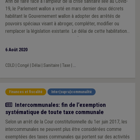
Afin de faire face à l’ampleur de la crise sanitaire liée au Covid-
19, le Parlement wallon a voté en mars dernier deux décrets
habilitant le Gouvernement wallon à adopter des arrêtés de
pouvoirs spéciaux visant à abroger, compléter, modifier ou
remplacer la législation existante. Le délai de cette habilitation
était de trois mois prolongeable une fois. Cette prolongation
n’ayant pas été activée, les pouvoirs spéciaux ont pris fin le 18
6 Août 2020
juin. Pour autant, certaines mesures prises par le Gouvernement
wallon avant cette date sont toujours d’application.
CDLD
|
Congé
|
Délai
|
Sanitaire
|
Taxe
|
...
Finances et fiscalité
Inter(supra)communalité
Actualité
Intercommunales: fin de l’exemption
systématique de toute taxe communale
Selon un arrêt de la Cour constitutionnelle du 1er juin 2017, les
intercommunales ne peuvent plus être considérées comme
exemptées des taxes communales qui portent sur des activités