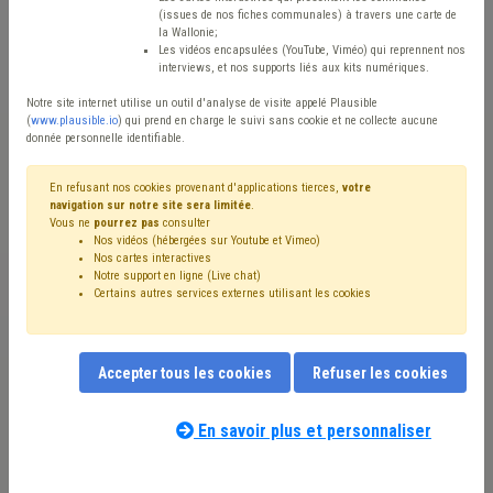
(issues de nos fiches communales) à travers une carte de
Type de contenu
la Wallonie;
Les vidéos encapsulées (YouTube, Viméo) qui reprennent nos
Avis / Actions
interviews, et nos supports liés aux kits numériques.
Notre site internet utilise un outil d'analyse de visite appelé Plausible
Réinitialiser
(
www.plausible.io
) qui prend en charge le suivi sans cookie et ne collecte aucune
donnée personnelle identifiable.
En refusant nos cookies provenant d'applications tierces,
votre
Filtrer cette requête avec des mots-clés
navigation sur notre site sera limitée
.
Vous ne
pourrez pas
consulter
Nos vidéos (hébergées sur Youtube et Vimeo)
Nos cartes interactives
⇒ Budget
(
retirer le mot clé
)
⇒ Taxe
(
retirer le mot clé
)
Notre support en ligne (Live chat)
Certains autres services externes utilisant les cookies
Intercommunale
(2)
Investissement
(1)
Mandataire
(1)
Mode de gestion
(1)
Pension
(1)
Personnel
(1)
Police
(1)
Précompte
(1)
Recette
(1)
Simplification administrative
(1)
Statistique
(1)
Accepter tous les cookies
Refuser les cookies
Compensation
(1)
Délai
(1)
Démocratie locale
(1)
Dépense
(1)
Dette
(1)
Sanitaire
(1)
Subside
(1)
En savoir plus et personnaliser
UVCW
(1)
CDLD
(1)
Concurrence
(1)
Congé
(1)
Nos experts associés à la matière que
Conseil communal
(1)
Cumul
(1)
Échevin
(1)
vous recherchez
(merci de prendre
Élection
(1)
Emploi
(1)
Fiscalité
(1)