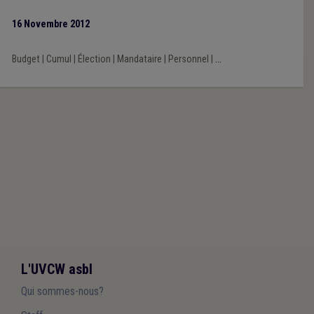
tout pour deux séances dans les bâtiments namurois de l’UCM.
16 Novembre 2012
Prise de pouls.
Budget
|
Cumul
|
Élection
|
Mandataire
|
Personnel
|
...
L'UVCW asbl
Qui sommes-nous?