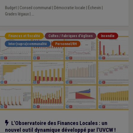
Budget
|
Conseil communal
|
Démocratie locale
|
Échevin
|
Grades légaux
|
...
Finances et fiscalité
Cultes / Fabriques d'églises
Incendie
Inter(supra)communalité
Personnel/RH
...
Notre action
L'Observatoire des Finances Locales : un
nouvel outil dynamique développé par l'UVCW !