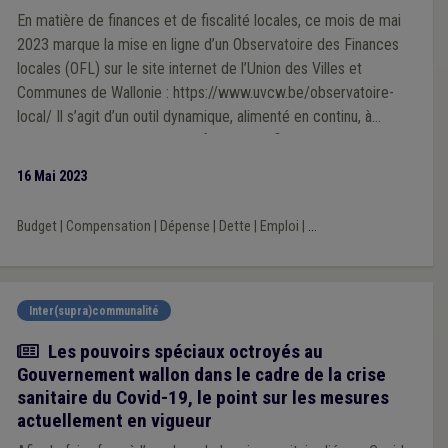
En matière de finances et de fiscalité locales, ce mois de mai
2023 marque la mise en ligne d’un Observatoire des Finances
locales (OFL) sur le site internet de l’Union des Villes et
Communes de Wallonie : https://www.uvcw.be/observatoire-
local/ Il s’agit d’un outil dynamique, alimenté en continu, à
mesure que des agrégats d’informations financières actualisées
sont disponibles. Cet espace riche en ressources statistiques,
16 Mai 2023
en chiffres et graphiques, devrait intéresser les pouvoirs locaux,
les médias, le monde académique, ainsi que toutes les
Budget
|
Compensation
|
Dépense
|
Dette
|
Emploi
|
...
personnes désireuses d’appréhender par les chiffres et
d’objectiver les réalités (para et supra) - communales.
Inter(supra)communalité
Actualité
Les pouvoirs spéciaux octroyés au
Gouvernement wallon dans le cadre de la crise
sanitaire du Covid-19, le point sur les mesures
actuellement en vigueur