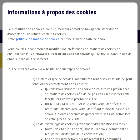
Informations à propos des cookies
Connexion
Vous travaillez dans un/une
Ce site utilise des cookies pour un meilleur confort de navigation. Choisissez
d'accepter ou de refuser certains cookies.
MENU
Notre
politique en matière de cookies
peut vous aider à faire ce choix.
Vous pourrez à tout moment modifier vos préférences en matière de cookies en
cliquant sur le lien "
Cookies: retrait du consentement
" qui se trouve dans le bas de
chaque page du site internet.
Accueil
> Accident du travail IPP Décès Investissement
Le site internet www.uvcw.be utilise deux types de cookies :
Trouver un contenu
1) Le premier type de cookies sont dits "essentiels" car le site ne peut
fonctionner correctement sans ceux-ci:
tplNewCookieConsent : ce cookie enregistre vos préférences
en matière de cookies afin de ne pas vous représenter cette
Accident du travail IPP Décès
fenêtre lors de votre prochaine visite.
IDENTIFIANTABONNE : lorsque vous vous identifiez sur
Investissement
notre site internet avec votre identifiant et mot de passe, ce
cookie s'ajoute et permet de garder votre session active lors
de votre prochaine visite.
2) Le deuxième type de cookies proviennent d'applications tierces :
Matière(s) principale(s)
Notre live chat (crisp.chat) stocke un cookie permettant de
récupérer l'historique de la conversation;
Les cartes interactives qui présentent les communes