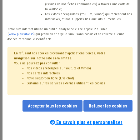
Type de contenu
(issues de nos fiches communales) à travers une carte de
la Wallonie;
Avis / Actions
Les vidéos encapsulées (YouTube, Viméo) qui reprennent nos
interviews, et nos supports liés aux kits numériques.
Réinitialiser
Notre site internet utilise un outil d'analyse de visite appelé Plausible
(
www.plausible.io
) qui prend en charge le suivi sans cookie et ne collecte aucune
donnée personnelle identifiable.
Filtrer cette requête avec des mots-clés
En refusant nos cookies provenant d'applications tierces,
votre
navigation sur notre site sera limitée
.
Vous ne
pourrez pas
consulter
Nos vidéos (hébergées sur Youtube et Vimeo)
⇒ Investissement
(
retirer le mot clé
)
Nos cartes interactives
Notre support en ligne (Live chat)
⇒ IPP
(
retirer le mot clé
)
Budget
(35)
Subvention
(35)
Certains autres services externes utilisant les cookies
Recette
(34)
FRIC
(25)
Coronavirus
(22)
Additionnels communaux
(20)
⇒ Décès
(
retirer le mot clé
)
Droit de tirage
(17)
Subside
(15)
Dépense
(14)
Accepter tous les cookies
Refuser les cookies
⇒ Accident du travail
(
retirer le mot clé
)
Compensation
(13)
PRI
(13)
Taxe
(12)
Économie
(12)
Entreprise
(10)
Fiscalité
(10)
CDLD
(10)
Finances
(9)
En savoir plus et personnaliser
Nos experts associés au terme que
Fonds des communes
(9)
Pension
(9)
Bâtiment
(9)
vous recherchez
(merci de prendre
Voirie
(9)
Dette
(9)
Personnel
(8)
Précompte
(8)
connaissance de notre
politique d'assistance-
Société de logement de service public (SLSP)
(8)