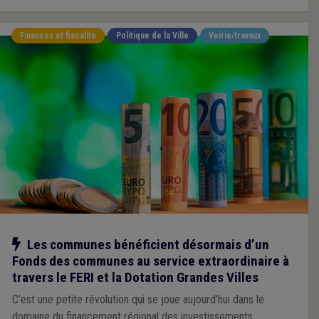
Finances et fiscalité
Politique de la Ville
Voirie/travaux
Notre action
Les communes bénéficient désormais d’un
Fonds des communes au service extraordinaire à
travers le FERI et la Dotation Grandes Villes
C’est une petite révolution qui se joue aujourd’hui dans le
domaine du financement régional des investissements