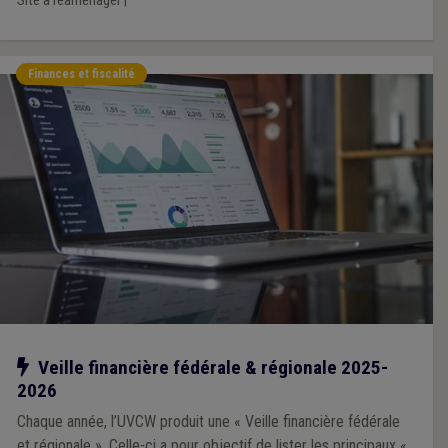
Site à réaménager
|
Finances et fiscalité
Notre action
Veille financière fédérale & régionale 2025-
2026
Chaque année, l’UVCW produit une « Veille financière fédérale
et régionale ». Celle-ci a pour objectif de lister les principaux «