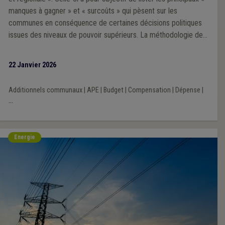
manques à gagner » et « surcoûts » qui pèsent sur les
communes en conséquence de certaines décisions politiques
issues des niveaux de pouvoir supérieurs. La méthodologie de
la Veille 2025 repose sur une analyse prioritairement portée sur
l’impact financier des décisions prises par les exécutifs régional
22 Janvier 2026
et fédéral au cours de la mandature communale 2024-2030.
Additionnels communaux
|
APE
|
Budget
|
Compensation
|
Dépense
|
...
Energie