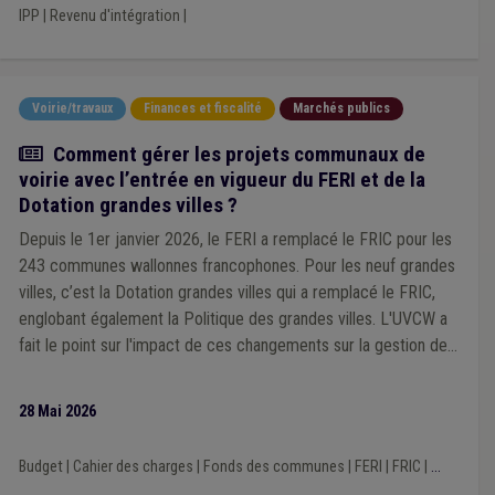
IPP
|
Revenu d'intégration
|
Voirie/travaux
Finances et fiscalité
Marchés publics
Article
Comment gérer les projets communaux de
voirie avec l’entrée en vigueur du FERI et de la
Dotation grandes villes ?
Depuis le 1er janvier 2026, le FERI a remplacé le FRIC pour les
243 communes wallonnes francophones. Pour les neuf grandes
villes, c’est la Dotation grandes villes qui a remplacé le FRIC,
englobant également la Politique des grandes villes. L'UVCW a
fait le point sur l'impact de ces changements sur la gestion des
projets communaux de voirie.
28 Mai 2026
Budget
|
Cahier des charges
|
Fonds des communes
|
FERI
|
FRIC
|
...