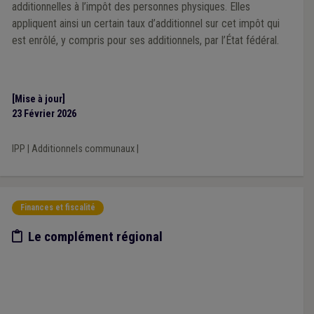
additionnelles à l’impôt des personnes physiques. Elles
appliquent ainsi un certain taux d’additionnel sur cet impôt qui
est enrôlé, y compris pour ses additionnels, par l’État fédéral.
[Mise à jour]
23 Février 2026
IPP
|
Additionnels communaux
|
Finances et fiscalité
Etude/chiffres
Le complément régional