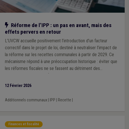
Notre action
Réforme de l’IPP : un pas en avant, mais des
effets pervers en retour
L’UVCW accueille positivement l’introduction d’un facteur
correctif dans le projet de loi, destiné à neutraliser l’impact de
la réforme sur les recettes communales à partir de 2029. Ce
mécanisme répond à une préoccupation historique : éviter que
les réformes fiscales ne se fassent au détriment des
communes, comme ce fut le cas par le passé. Cependant,
l’Association souligne que ce facteur correctif unique, calculé à
12 Février 2026
l’échelle nationale, pourrait générer des effets inégaux selon les
territoires, en fonction des niveaux de revenus des habitants.
Additionnels communaux
|
IPP
|
Recette
|
Finances et fiscalité