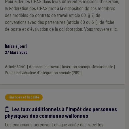
Pour aider les CPAS dans leurs différentes missions d’insertion,
la Fédération des CPAS met à la disposition de ses membres
des modèles de contrats de travail article 60, § 7, de
conventions avec des partenaires (article 60 ou 61), de fiche
de poste et d'évaluation de la collaboration. Vous trouverez, ici,
les modèles de contrats et de conventions de mise à
disposition pour les "Article 60, § 7". Les modèles de
[Mise à jour]
conventions ont été adaptés suite à la réforme de 2025.
27 Mars 2026
Article 60/61
|
Accident du travail
|
Insertion socioprofessionnelle
|
Projet individualisé d'intégration sociale (PIIS)
|
Finances et fiscalité
Etude/chiffres
Les taux additionnels à l’impôt des personnes
physiques des communes wallonnes
Les communes perçoivent chaque année des recettes