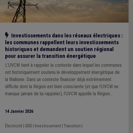
Notre action
Investissements dans les réseaux électriques :
les communes rappellent leurs investissements
historiques et demandent un soutien régional
pour assurer la transition énergétique
L’UVCW tient à rappeler le contexte dans lequel les communes
ont historiquement soutenu le développement énergétique de
la Wallonie. Dans un contexte financier déjà extrêmement
difficile dont la Région est bien consciente (et que l’UVCW ne
manque jamais de lui rappeler), l’UVCW appelle la Région
wallonne à être prête à appuyer les communes pour
recapitaliser les gestionnaires de réseaux concernés.
14 Janvier 2026
Électricité
|
GRD
|
Investissement
|
Transition
|