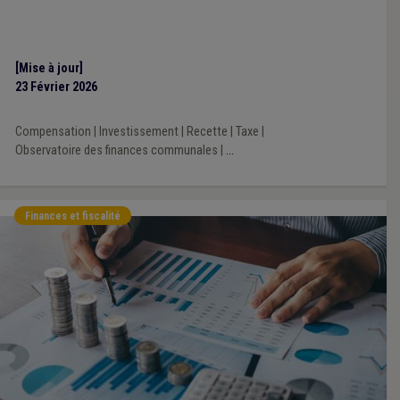
[Mise à jour]
23 Février 2026
Compensation
|
Investissement
|
Recette
|
Taxe
|
Observatoire des finances communales
|
...
Finances et fiscalité