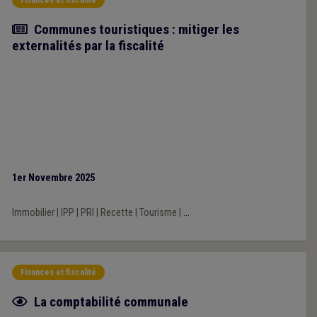
Article
Communes touristiques : mitiger les
externalités par la fiscalité
1er Novembre 2025
Immobilier
|
IPP
|
PRI
|
Recette
|
Tourisme
|
...
Finances et fiscalité
Fiche focus
La comptabilité communale