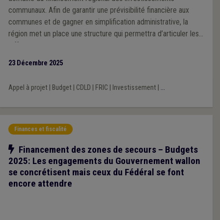
communaux. Afin de garantir une prévisibilité financière aux
communes et de gagner en simplification administrative, la
région met un place une structure qui permettra d’articuler les
différents modes de subventionnement, allant de la dotation
générale non affectée à la dotation pour missions spécifique
23 Décembre 2025
sans oublier les appels à projets. L’Union se réjouit de ce
changement de cap, qu’elle revendiquait depuis de nombreuses
Appel à projet
|
Budget
|
CDLD
|
FRIC
|
Investissement
|
...
années.
Finances et fiscalité
Notre action
Financement des zones de secours – Budgets
2025: Les engagements du Gouvernement wallon
se concrétisent mais ceux du Fédéral se font
encore attendre