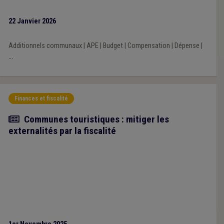
la Veille 2025 repose sur une analyse prioritairement portée sur
l’impact financier des décisions prises par les exécutifs régional
22 Janvier 2026
et fédéral au cours de la mandature communale 2024-2030.
Additionnels communaux
|
APE
|
Budget
|
Compensation
|
Dépense
|
...
Finances et fiscalité
Article
Communes touristiques : mitiger les
externalités par la fiscalité