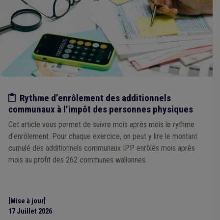
Temps de travail
(1)
Tourisme
(1)
Prix
(1)
Projet individualisé d'intégration sociale (PIIS)
(1)
Insertion socioprofessionnelle
(1)
Intégration sociale
(1)
Notaire
(1)
Faillite
(1)
GRD
(1)
Huissier
(1)
Emprunt
(1)
Étudiant
(1)
Europe
(1)
Évaluation
(1)
Concurrence
(1)
Crèche
(1)
Cultes
(1)
Cumul
(1)
Chômage
(1)
Comité C
(1)
CWAPE
(1)
APE
(1)
Cadastre
(1)
Bourgmestre
(1)
Absentéisme
(1)
Administration
(1)
Personnel
(1)
Police
(1)
Etude/chiffres
Rythme d’enrôlement des additionnels
Sanction administrative communale (SAC)
(1)
Sécurité
(1)
communaux à l’impôt des personnes physiques
Soins
(1)
Règlement général sur la protection des données (RGPD)
(1)
Cet article vous permet de suivre mois après mois le rythme
Location
(1)
Incendie
(1)
Inondation
(1)
Insalubrité
(1)
d’enrôlement. Pour chaque exercice, on peut y lire le montant
Intercommunale
(1)
International
(1)
Fédasil
(1)
cumulé des additionnels communaux IPP enrôlés mois après
Finances
(1)
mois au profit des 262 communes wallonnes.
Droit d'enregistrement, d'hypothèque et de greffe
(1)
Gaz
(1)
Hôpital
(1)
Fonction publique
(1)
[Mise à jour]
17 Juillet 2026