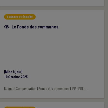
Finances et fiscalité
Fiche focus
Le Fonds des communes
[Mise à jour]
10 Octobre 2025
Budget
|
Compensation
|
Fonds des communes
|
IPP
|
PRI
|
...