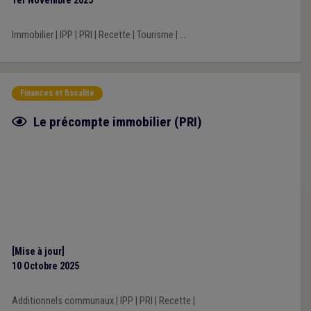
1er Novembre 2025
Immobilier
|
IPP
|
PRI
|
Recette
|
Tourisme
|
...
Finances et fiscalité
Fiche focus
Le précompte immobilier (PRI)
[Mise à jour]
10 Octobre 2025
Additionnels communaux
|
IPP
|
PRI
|
Recette
|