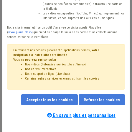
Type de contenu
(issues de nos fiches communales) à travers une carte de
la Wallonie;
Avis / Actions
Les vidéos encapsulées (YouTube, Viméo) qui reprennent nos
interviews, et nos supports liés aux kits numériques.
Réinitialiser
Notre site internet utilise un outil d'analyse de visite appelé Plausible
(
www.plausible.io
) qui prend en charge le suivi sans cookie et ne collecte aucune
donnée personnelle identifiable.
Filtrer cette requête avec des mots-clés
En refusant nos cookies provenant d'applications tierces,
votre
navigation sur notre site sera limitée
.
Vous ne
pourrez pas
consulter
Nos vidéos (hébergées sur Youtube et Vimeo)
⇒ IPP
(
retirer le mot clé
)
Nos cartes interactives
Notre support en ligne (Live chat)
⇒ Recouvrement
(
retirer le mot clé
)
Taxe
(25)
Certains autres services externes utilisant les cookies
Recette
(22)
Additionnels communaux
(20)
⇒ Décès
(
retirer le mot clé
)
Fiscalité
(18)
⇒ Accident du travail
(
retirer le mot clé
)
CDLD
(12)
Accepter tous les cookies
Refuser les cookies
Budget
(11)
PRI
(11)
Compensation
(10)
Coronavirus
(10)
Article 60/61
(8)
Dépense
(8)
Précompte
(7)
Fonds des communes
(6)
Facture
(6)
En savoir plus et personnaliser
Nos experts associés au terme que
Entreprise
(6)
Délai
(6)
Indemnité
(6)
Redevance
(6)
vous recherchez
(merci de prendre
Dette
(5)
Immobilier
(5)
Population
(5)
Pension
(5)
connaissance de notre
politique d'assistance-
Maladie professionnelle
(4)
État civil
(4)
Eau
(4)