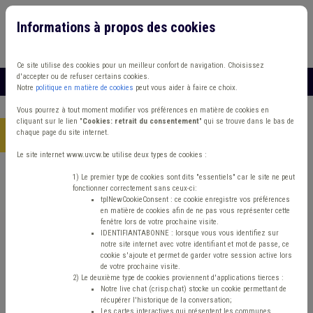
Informations à propos des cookies
Connexion
Vous travaillez dans un/une
Ce site utilise des cookies pour un meilleur confort de navigation. Choisissez
d'accepter ou de refuser certains cookies.
MENU
Notre
politique en matière de cookies
peut vous aider à faire ce choix.
Vous pourrez à tout moment modifier vos préférences en matière de cookies en
cliquant sur le lien "
Cookies: retrait du consentement
" qui se trouve dans le bas de
chaque page du site internet.
Accueil
> Accident du travail IPP Décès Recouvrement
Le site internet www.uvcw.be utilise deux types de cookies :
Trouver un contenu
1) Le premier type de cookies sont dits "essentiels" car le site ne peut
fonctionner correctement sans ceux-ci:
tplNewCookieConsent : ce cookie enregistre vos préférences
en matière de cookies afin de ne pas vous représenter cette
Accident du travail IPP Décès
fenêtre lors de votre prochaine visite.
IDENTIFIANTABONNE : lorsque vous vous identifiez sur
Recouvrement
notre site internet avec votre identifiant et mot de passe, ce
cookie s'ajoute et permet de garder votre session active lors
de votre prochaine visite.
2) Le deuxième type de cookies proviennent d'applications tierces :
Matière(s) principale(s)
Notre live chat (crisp.chat) stocke un cookie permettant de
récupérer l'historique de la conversation;
Les cartes interactives qui présentent les communes