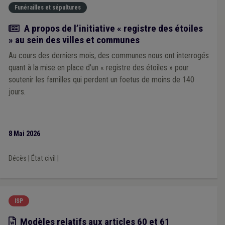
Funérailles et sépultures
Actualité
A propos de l’initiative « registre des étoiles
» au sein des villes et communes
Au cours des derniers mois, des communes nous ont interrogés
quant à la mise en place d'un « registre des étoiles » pour
soutenir les familles qui perdent un foetus de moins de 140
jours.
8 Mai 2026
Décès
|
État civil
|
ISP
Modèle
Modèles relatifs aux articles 60 et 61