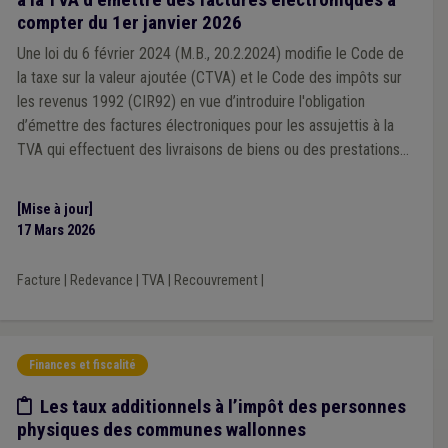
compter du 1er janvier 2026
Une loi du 6 février 2024 (M.B., 20.2.2024) modifie le Code de
la taxe sur la valeur ajoutée (CTVA) et le Code des impôts sur
les revenus 1992 (CIR92) en vue d’introduire l'obligation
d’émettre des factures électroniques pour les assujettis à la
TVA qui effectuent des livraisons de biens ou des prestations
de services, autres que celles qui sont exemptées en vertu de
l'article 44 CTVA, à destination de clients eux-mêmes assujettis
[Mise à jour]
(B2B).
17 Mars 2026
Facture
|
Redevance
|
TVA
|
Recouvrement
|
Finances et fiscalité
Etude/chiffres
Les taux additionnels à l’impôt des personnes
physiques des communes wallonnes