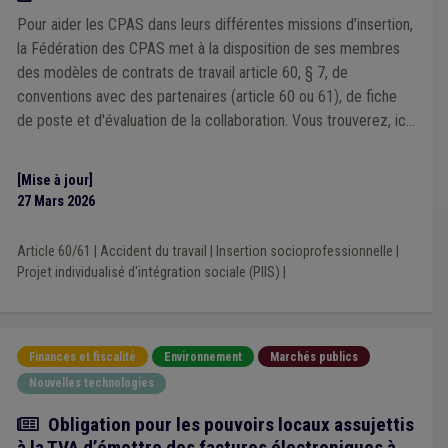
Pour aider les CPAS dans leurs différentes missions d’insertion,
la Fédération des CPAS met à la disposition de ses membres
des modèles de contrats de travail article 60, § 7, de
conventions avec des partenaires (article 60 ou 61), de fiche
de poste et d'évaluation de la collaboration. Vous trouverez, ici,
les modèles de contrats et de conventions de mise à
disposition pour les "Article 60, § 7". Les modèles de
[Mise à jour]
conventions ont été adaptés suite à la réforme de 2025.
27 Mars 2026
Article 60/61
|
Accident du travail
|
Insertion socioprofessionnelle
|
Projet individualisé d'intégration sociale (PIIS)
|
Finances et fiscalité
Environnement
Marchés publics
Nouvelles technologies
Actualité
Obligation pour les pouvoirs locaux assujettis
à la TVA d’émettre des factures électroniques à