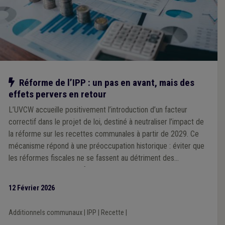
Notre action
Réforme de l’IPP : un pas en avant, mais des
effets pervers en retour
L’UVCW accueille positivement l’introduction d’un facteur
correctif dans le projet de loi, destiné à neutraliser l’impact de
la réforme sur les recettes communales à partir de 2029. Ce
mécanisme répond à une préoccupation historique : éviter que
les réformes fiscales ne se fassent au détriment des
communes, comme ce fut le cas par le passé. Cependant,
l’Association souligne que ce facteur correctif unique, calculé à
12 Février 2026
l’échelle nationale, pourrait générer des effets inégaux selon les
territoires, en fonction des niveaux de revenus des habitants.
Additionnels communaux
|
IPP
|
Recette
|