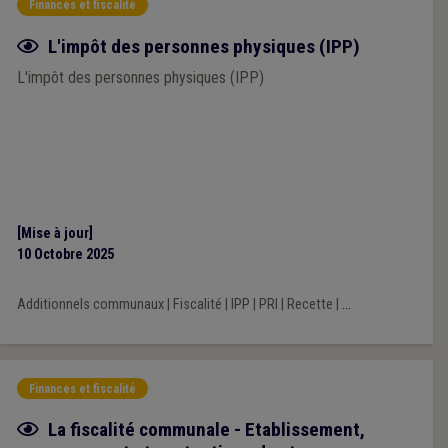
Finances et fiscalité
Fiche focus
L'impôt des personnes physiques (IPP)
L'impôt des personnes physiques (IPP)
[Mise à jour]
10 Octobre 2025
Additionnels communaux
|
Fiscalité
|
IPP
|
PRI
|
Recette
|
...
Finances et fiscalité
Fiche focus
La fiscalité communale - Etablissement,