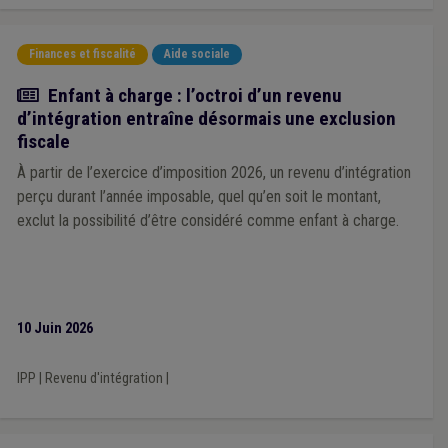
administration et d’harmonisation entre les règles applicables
aux communes et celles applicables aux CPAS.
Finances et fiscalité
Aide sociale
Actualité
Enfant à charge : l’octroi d’un revenu
d’intégration entraîne désormais une exclusion
fiscale
À partir de l’exercice d’imposition 2026, un revenu d’intégration
perçu durant l’année imposable, quel qu’en soit le montant,
exclut la possibilité d’être considéré comme enfant à charge.
10 Juin 2026
IPP
|
Revenu d'intégration
|