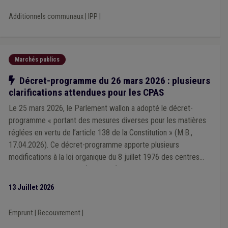
Additionnels communaux
|
IPP
|
Marchés publics
Notre action
Décret-programme du 26 mars 2026 : plusieurs
clarifications attendues pour les CPAS
Le 25 mars 2026, le Parlement wallon a adopté le décret-
programme « portant des mesures diverses pour les matières
réglées en vertu de l’article 138 de la Constitution » (M.B.,
17.04.2026). Ce décret-programme apporte plusieurs
modifications à la loi organique du 8 juillet 1976 des centres
publics d’action sociale (LO CPAS). Si certaines évolutions vont
dans le sens d’une simplification bienvenue, l’Union a identifié
13 Juillet 2026
plusieurs difficultés techniques dans le décret-programme
précité et a attiré l’attention du Ministre des Pouvoirs locaux
Emprunt
|
Recouvrement
|
sur celles-ci, dans un souci de lisibilité des normes, de bonne