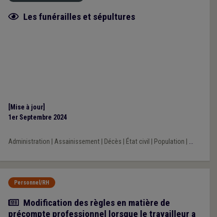
Fiche focus
Les funérailles et sépultures
[Mise à jour]
1er Septembre 2024
Administration
|
Assainissement
|
Décès
|
État civil
|
Population
|
...
Personnel/RH
Actualité
Modification des règles en matière de
précompte professionnel lorsque le travailleur a