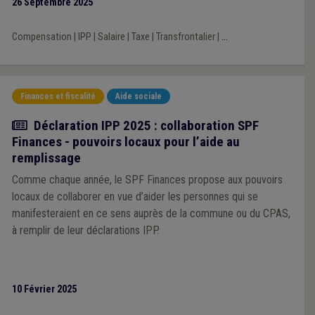
26 Septembre 2025
Compensation
|
IPP
|
Salaire
|
Taxe
|
Transfrontalier
|
...
Finances et fiscalité
Aide sociale
Actualité
Déclaration IPP 2025 : collaboration SPF
Finances - pouvoirs locaux pour l’aide au
remplissage
Comme chaque année, le SPF Finances propose aux pouvoirs
locaux de collaborer en vue d’aider les personnes qui se
manifesteraient en ce sens auprès de la commune ou du CPAS,
à remplir de leur déclarations IPP.
10 Février 2025