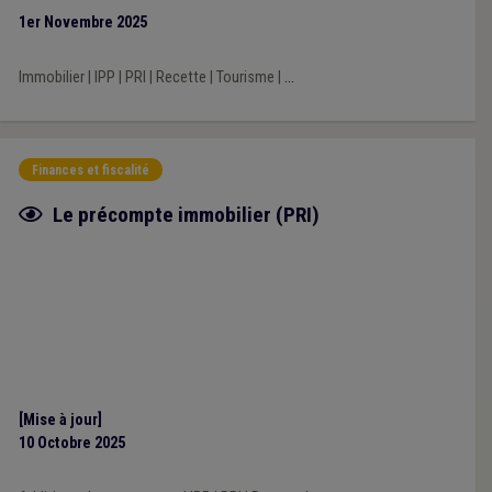
1er Novembre 2025
Immobilier
|
IPP
|
PRI
|
Recette
|
Tourisme
|
...
Finances et fiscalité
Fiche focus
Le précompte immobilier (PRI)
[Mise à jour]
10 Octobre 2025