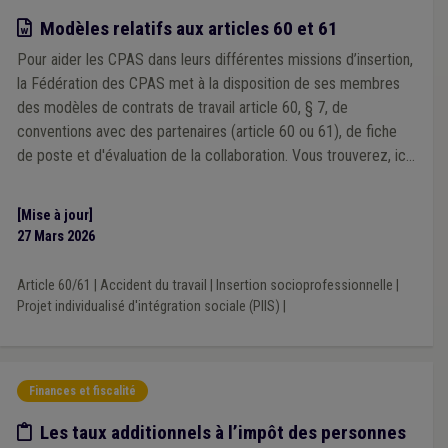
Modèle
Modèles relatifs aux articles 60 et 61
Pour aider les CPAS dans leurs différentes missions d’insertion,
la Fédération des CPAS met à la disposition de ses membres
des modèles de contrats de travail article 60, § 7, de
conventions avec des partenaires (article 60 ou 61), de fiche
de poste et d'évaluation de la collaboration. Vous trouverez, ici,
les modèles de contrats et de conventions de mise à
disposition pour les "Article 60, § 7". Les modèles de
[Mise à jour]
conventions ont été adaptés suite à la réforme de 2025.
27 Mars 2026
Article 60/61
|
Accident du travail
|
Insertion socioprofessionnelle
|
Projet individualisé d'intégration sociale (PIIS)
|
Finances et fiscalité
Etude/chiffres
Les taux additionnels à l’impôt des personnes