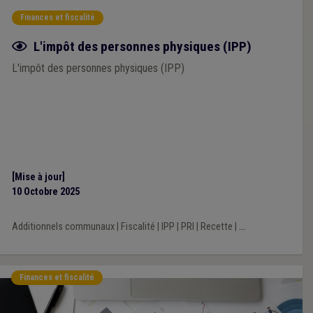
Finances et fiscalité
Fiche focus
L'impôt des personnes physiques (IPP)
L'impôt des personnes physiques (IPP)
[Mise à jour]
10 Octobre 2025
Additionnels communaux
|
Fiscalité
|
IPP
|
PRI
|
Recette
|
...
Finances et fiscalité