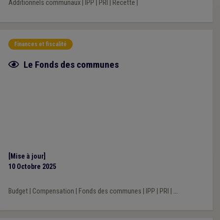
Additionnels communaux
|
IPP
|
PRI
|
Recette
|
Finances et fiscalité
Fiche focus
Le Fonds des communes
[Mise à jour]
10 Octobre 2025
Budget
|
Compensation
|
Fonds des communes
|
IPP
|
PRI
|
...