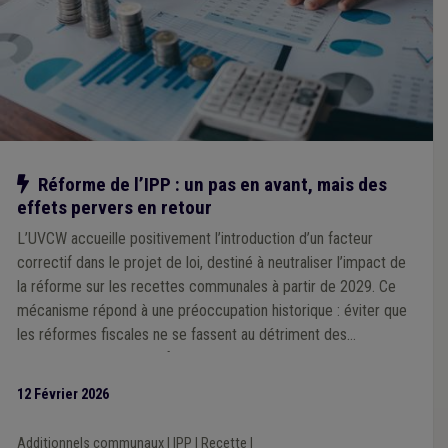
Notre action
Réforme de l’IPP : un pas en avant, mais des
effets pervers en retour
L’UVCW accueille positivement l’introduction d’un facteur
correctif dans le projet de loi, destiné à neutraliser l’impact de
la réforme sur les recettes communales à partir de 2029. Ce
mécanisme répond à une préoccupation historique : éviter que
les réformes fiscales ne se fassent au détriment des
communes, comme ce fut le cas par le passé. Cependant,
l’Association souligne que ce facteur correctif unique, calculé à
12 Février 2026
l’échelle nationale, pourrait générer des effets inégaux selon les
territoires, en fonction des niveaux de revenus des habitants.
Additionnels communaux
|
IPP
|
Recette
|