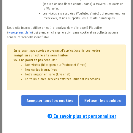
(issues de nos fiches communales) à travers une carte de
Avis / Actions
la Wallonie;
Les vidéos encapsulées (YouTube, Viméo) qui reprennent nos
Réinitialiser
interviews, et nos supports liés aux kits numériques.
Notre site internet utilise un outil d'analyse de visite appelé Plausible
(
www.plausible.io
) qui prend en charge le suivi sans cookie et ne collecte aucune
donnée personnelle identifiable.
Filtrer cette requête avec des mots-clés
En refusant nos cookies provenant d'applications tierces,
votre
navigation sur notre site sera limitée
.
Vous ne
pourrez pas
consulter
⇒ IPP
(
retirer le mot clé
)
Recette
(20)
Nos vidéos (hébergées sur Youtube et Vimeo)
⇒ Décès
(
retirer le mot clé
)
Additionnels communaux
(18)
Nos cartes interactives
⇒ Accident du travail
(
retirer le mot clé
)
Budget
(9)
Notre support en ligne (Live chat)
Certains autres services externes utilisant les cookies
Fiscalité
(9)
Compensation
(9)
Coronavirus
(9)
PRI
(8)
Article 60/61
(8)
Précompte
(7)
Dépense
(7)
Taxe
(7)
Fonds des communes
(6)
CDLD
(6)
Immobilier
(5)
Population
(5)
Pension
(5)
Maladie professionnelle
(4)
Accepter tous les cookies
Refuser les cookies
Transfrontalier
(4)
Entreprise
(4)
État civil
(4)
CPAS
(4)
Nos experts associés au terme que
Indexation
(4)
Indemnité
(4)
Subside
(4)
UVCW
(3)
vous recherchez
(merci de prendre
En savoir plus et personnaliser
Subvention
(3)
Indigent
(3)
Santé
(3)
Congé
(2)
connaissance de notre
politique d'assistance-
Investissement
(2)
conseil
) :
Observatoire des finances communales
(2)
Délai
(2)