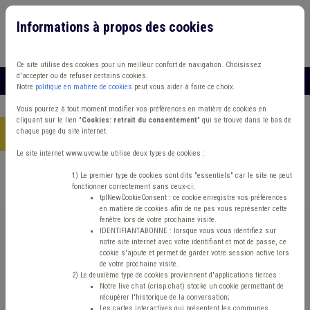
Informations à propos des cookies
Connexion
Vous travaillez dans un/une
Ce site utilise des cookies pour un meilleur confort de navigation. Choisissez
d'accepter ou de refuser certains cookies.
MENU
Notre
politique en matière de cookies
peut vous aider à faire ce choix.
Vous pourrez à tout moment modifier vos préférences en matière de cookies en
cliquant sur le lien "
Cookies: retrait du consentement
" qui se trouve dans le bas de
chaque page du site internet.
Accueil
> Accident du travail IPP Décès
Le site internet www.uvcw.be utilise deux types de cookies :
Trouver un contenu
1) Le premier type de cookies sont dits "essentiels" car le site ne peut
fonctionner correctement sans ceux-ci:
tplNewCookieConsent : ce cookie enregistre vos préférences
en matière de cookies afin de ne pas vous représenter cette
Accident du travail IPP Décès
fenêtre lors de votre prochaine visite.
IDENTIFIANTABONNE : lorsque vous vous identifiez sur
notre site internet avec votre identifiant et mot de passe, ce
cookie s'ajoute et permet de garder votre session active lors
Matière(s) principale(s)
de votre prochaine visite.
2) Le deuxième type de cookies proviennent d'applications tierces :
Notre live chat (crisp.chat) stocke un cookie permettant de
Type de contenu
récupérer l'historique de la conversation;
Les cartes interactives qui présentent les communes