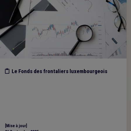
Etude/chiffres
Le Fonds des frontaliers luxembourgeois
[Mise à jour]