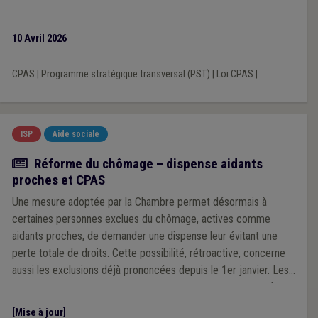
10 Avril 2026
CPAS
|
Programme stratégique transversal (PST)
|
Loi CPAS
|
ISP
Aide sociale
Actualité
Réforme du chômage – dispense aidants
proches et CPAS
Une mesure adoptée par la Chambre permet désormais à
certaines personnes exclues du chômage, actives comme
aidants proches, de demander une dispense leur évitant une
perte totale de droits. Cette possibilité, rétroactive, concerne
aussi les exclusions déjà prononcées depuis le 1er janvier. Les
personnes concernées doivent agir avant le 31 mars pour faire
valoir leurs droits.
[Mise à jour]