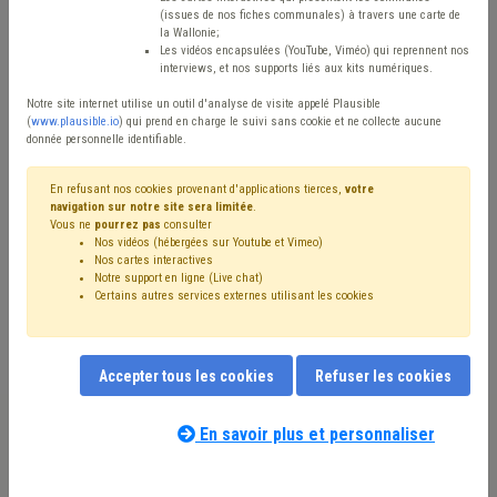
Type de contenu
(issues de nos fiches communales) à travers une carte de
la Wallonie;
Avis / Actions
Les vidéos encapsulées (YouTube, Viméo) qui reprennent nos
interviews, et nos supports liés aux kits numériques.
Réinitialiser
Notre site internet utilise un outil d'analyse de visite appelé Plausible
(
www.plausible.io
) qui prend en charge le suivi sans cookie et ne collecte aucune
donnée personnelle identifiable.
Filtrer cette requête avec des mots-clés
En refusant nos cookies provenant d'applications tierces,
votre
navigation sur notre site sera limitée
.
Vous ne
pourrez pas
consulter
Nos vidéos (hébergées sur Youtube et Vimeo)
⇒ CPAS
(
retirer le mot clé
)
Nos cartes interactives
Notre support en ligne (Live chat)
⇒ Assurance
(
retirer le mot clé
)
Coronavirus
(36)
Certains autres services externes utilisant les cookies
Social
(30)
Emploi
(24)
Inondation
(23)
Subvention
(20)
Aide sociale
(18)
⇒ Décès
(
retirer le mot clé
)
Personnel
(16)
Accepter tous les cookies
Refuser les cookies
⇒ Accident du travail
(
retirer le mot clé
)
Calamité
(14)
Budget
(14)
Chômage
(14)
Électricité
(14)
Formation
(13)
Pauvreté
(13)
CDLD
(13)
En savoir plus et personnaliser
Nos experts associés au terme que
Article 60/61
(13)
Santé
(12)
Intégration sociale
(12)
vous recherchez
(merci de prendre
Gaz
(12)
Énergie
(12)
Forem
(11)
Appel à projet
(10)
connaissance de notre
politique d'assistance-
Insertion socioprofessionnelle
(10)
UVCW
(10)