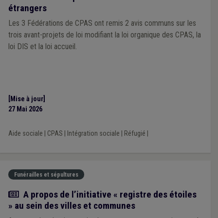
étrangers
Les 3 Fédérations de CPAS ont remis 2 avis communs sur les
trois avant-projets de loi modifiant la loi organique des CPAS, la
loi DIS et la loi accueil.
[Mise à jour]
27 Mai 2026
Aide sociale
|
CPAS
|
Intégration sociale
|
Réfugié
|
Funérailles et sépultures
Actualité
A propos de l’initiative « registre des étoiles
» au sein des villes et communes