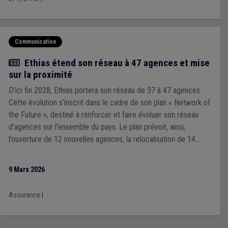
Communication
Actualité
Ethias étend son réseau à 47 agences et mise
sur la proximité
D’ici fin 2028, Ethias portera son réseau de 37 à 47 agences.
Cette évolution s’inscrit dans le cadre de son plan « Network of
the Future », destiné à renforcer et faire évoluer son réseau
d’agences sur l’ensemble du pays. Le plan prévoit, ainsi,
l’ouverture de 12 nouvelles agences, la relocalisation de 14
implantations et la modernisation de l’ensemble du réseau au
cours des trois prochaines années.
9 Mars 2026
Assurance
|