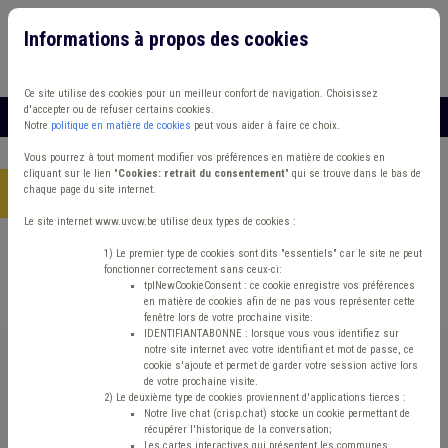
Informations à propos des cookies
Connexion
Vous travaillez dans un/une
Ce site utilise des cookies pour un meilleur confort de navigation. Choisissez
d'accepter ou de refuser certains cookies.
MENU
Notre
politique en matière de cookies
peut vous aider à faire ce choix.
Vous pourrez à tout moment modifier vos préférences en matière de cookies en
cliquant sur le lien "
Cookies: retrait du consentement
" qui se trouve dans le bas de
chaque page du site internet.
Accueil
> Accident du travail Assurance Décès CPAS
Le site internet www.uvcw.be utilise deux types de cookies :
Trouver un contenu
1) Le premier type de cookies sont dits "essentiels" car le site ne peut
fonctionner correctement sans ceux-ci:
tplNewCookieConsent : ce cookie enregistre vos préférences
en matière de cookies afin de ne pas vous représenter cette
Accident du travail Assurance Décès
fenêtre lors de votre prochaine visite.
IDENTIFIANTABONNE : lorsque vous vous identifiez sur
CPAS
notre site internet avec votre identifiant et mot de passe, ce
cookie s'ajoute et permet de garder votre session active lors
de votre prochaine visite.
2) Le deuxième type de cookies proviennent d'applications tierces :
Matière(s) principale(s)
Notre live chat (crisp.chat) stocke un cookie permettant de
récupérer l'historique de la conversation;
Les cartes interactives qui présentent les communes