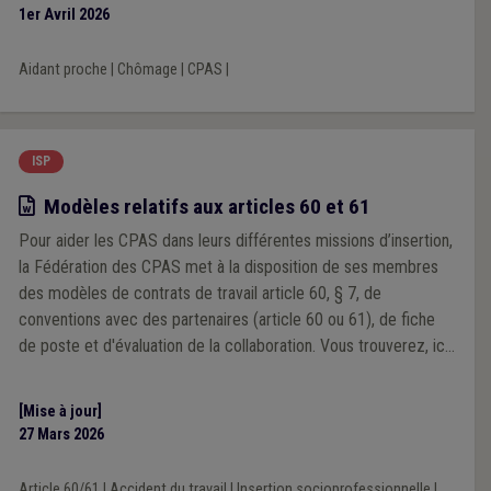
1er Avril 2026
Aidant proche
|
Chômage
|
CPAS
|
ISP
Modèle
Modèles relatifs aux articles 60 et 61
Pour aider les CPAS dans leurs différentes missions d’insertion,
la Fédération des CPAS met à la disposition de ses membres
des modèles de contrats de travail article 60, § 7, de
conventions avec des partenaires (article 60 ou 61), de fiche
de poste et d'évaluation de la collaboration. Vous trouverez, ici,
les modèles de contrats et de conventions de mise à
disposition pour les "Article 60, § 7". Les modèles de
[Mise à jour]
conventions ont été adaptés suite à la réforme de 2025.
27 Mars 2026
Article 60/61
|
Accident du travail
|
Insertion socioprofessionnelle
|