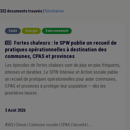
Plan de cohésion sociale
(4)
Subside
(4)
Chauffage
(4)
Fusion
(4)
Population
(4)
Revenu d'intégration
(4)
322 documents trouvés
|
Réinitialiser
Sans abri
(4)
Simplification administrative
(4)
DPI
(4)
Aide familiale
(4)
Travail social
(4)
Tutelle
(3)
TVA
(3)
Titre-service
(3)
Zone de secours
(3)
Audit
(3)
Santé
Energie
Environnement
Responsabilité civile
(3)
Règlement général sur la protection des données (RGPD)
(3)
Actualité
Fortes chaleurs : le SPW publie un recueil de
Précompte
(3)
Patrimoine
(3)
Recette
(3)
Province
(3)
pratiques opérationnelles à destination des
Sensibilisation
(3)
Tarif social
(3)
Supracommunalité
(3)
communes, CPAS et provinces
Salaire
(3)
IPP
(3)
Insertion professionnelle
(3)
Permis de conduire
(3)
Média
(3)
Les épisodes de fortes chaleurs sont de plus en plus fréquents,
Mineur étranger non accompagné (MENA)
(3)
Évaluation
(3)
intenses et durables. Le SPW Intérieur et Action sociale publie
Environnement
(3)
Enfance
(3)
un recueil de pratiques opérationnelles pour aider communes,
Fonctionnement des organes
(3)
CPAS et provinces à protéger leur population — dès les
Fonctionnement du CPAS
(3)
Hôpital
(3)
Déchet
(3)
premières heures.
Concurrence
(3)
Contrat de travail
(3)
Comité C
(3)
Commerce
(3)
Communication
(3)
Aide médicale urgente
(3)
Bénévole
(3)
3 Août 2026
Assainissement
(3)
Climat
(3)
Absentéisme
(3)
Agrément
(3)
APE
(3)
Mazout
(3)
PEFC
(3)
AVIQ
|
Climat
|
Cohésion sociale
|
CPAS
|
Sécurité
|
...
Plans d'action préventive en matière d'énergie (PAPE)
(2)