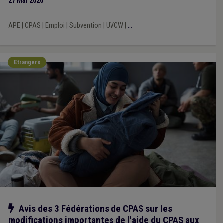
27 Mai 2026
APE
|
CPAS
|
Emploi
|
Subvention
|
UVCW
|
...
Etrangers
Notre action
Avis des 3 Fédérations de CPAS sur les
modifications importantes de l'aide du CPAS aux