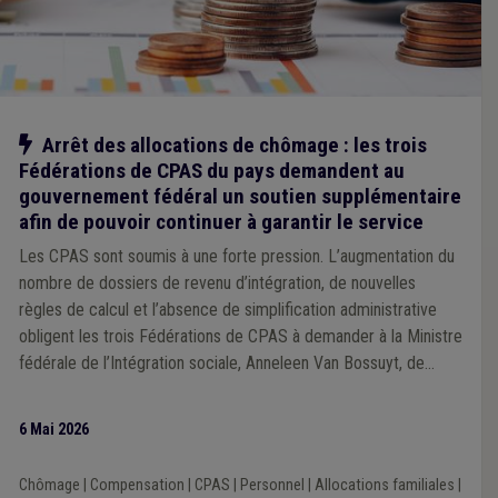
Notre action
Arrêt des allocations de chômage : les trois
Fédérations de CPAS du pays demandent au
gouvernement fédéral un soutien supplémentaire
afin de pouvoir continuer à garantir le service
Les CPAS sont soumis à une forte pression. L’augmentation du
nombre de dossiers de revenu d’intégration, de nouvelles
règles de calcul et l’absence de simplification administrative
obligent les trois Fédérations de CPAS à demander à la Ministre
fédérale de l’Intégration sociale, Anneleen Van Bossuyt, de
nouvelles mesures temporaires de soutien. Celles-ci sont
nécessaires pour permettre aux CPAS de garantir leur service
6 Mai 2026
au cours des prochains mois.
Chômage
|
Compensation
|
CPAS
|
Personnel
|
Allocations familiales
|