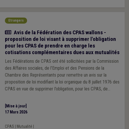
Etrangers
Actualité
Avis de la Fédération des CPAS wallons -
proposition de loi visant à supprimer l'obligation
pour les CPAS de prendre en charge les
cotisations complémentaires dues aux mutualités
Les Fédérations de CPAS ont été sollicitées par la Commission
des Affaires sociales, de l’Emploi et des Pensions de la
Chambre des Représentants pour remettre un avis sur la
proposition de loi modifiant la loi organique du 8 juillet 1976 des
CPAS en vue de supprimer l’obligation, pour les CPAS, de
prendre en charge les cotisations complémentaires dues aux
mutualités. Vous trouverez ci-dessous l’avis des Fédérations de
[Mise à jour]
CPAS wallons et bruxellois.
17 Mars 2026
CPAS
|
Mutualité
|