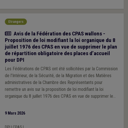
Etrangers
Actualité
Avis de la Fédération des CPAS wallons -
Proposition de loi modifiant la loi organique du 8
juillet 1976 des CPAS en vue de supprimer le plan
de répartition obligatoire des places d’accueil
pour DPI
Les Fédérations de CPAS ont été sollicitées par la Commission
de l’Intérieur, de la Sécurité, de la Migration et des Matières
administratives de la Chambre des Représentants pour
remettre un avis sur la proposition de loi modifiant la loi
organique du 8 juillet 1976 des CPAS en vue de supprimer le
plan de répartition obligatoire des places d’accueil pour DPI.
Vous pouvez prendre ci-dessous connaissance de l’avis de la
9 Mars 2026
Fédération des CPAS de l'Union des Villes et Communes de
Wallonie.
DPI
|
CPAS
|