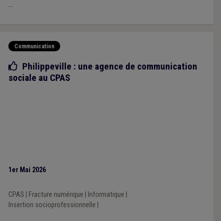
...
Communication
Bonne pratique
Philippeville : une agence de communication
sociale au CPAS
1er Mai 2026
CPAS
|
Fracture numérique
|
Informatique
|
Insertion socioprofessionnelle
|