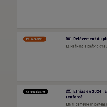
Actualité
Relèvement du pla
Personnel/RH
La loi fixant le plafon
Actualité
Ethias en 2024 : 
Communication
renforcé
Ethias demeure un partenai