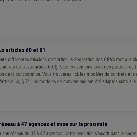
hèque et de greffe
(1)
Cultes
(1)
Incompatibilité
(1)
Inami
(1)
Horaire
1)
Environnement
(1)
Fédasil
(1)
Enseignement
(1)
Entrepreneur
(1)
x articles 60 et 61
urs différentes missions d’insertion, la Fédération des CPAS met à la di
rats de travail article 60, § 7, de conventions avec des partenaires (a
z, ici, les modèles de contrats et de conventions de
mise à disposition pour les "Article 60, § 7". Les modèles de conventions ont été adapté
réseau à 47 agences et mise sur la proximité
ra son réseau de 37 à 47 agences. Cette évolution s’inscrit dans le cadre