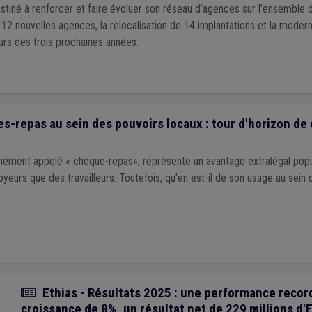
stiné à renforcer et faire évoluer son réseau d’agences sur l’ensemble d
de 12 nouvelles agences, la relocalisation de 14 implantations et la moder
urs des trois prochaines années.
s-repas au sein des pouvoirs locaux : tour d'horizon de
nément appelé « chèque-repas», représente un avantage extralégal popul
yeurs que des travailleurs. Toutefois, qu’en est-il de son usage au sein
Actualité
Ethias - Résultats 2025 : une performance recor
croissance de 8%, un résultat net de 229 millions d'E