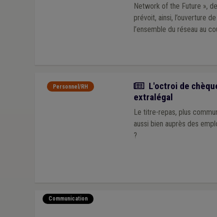
Network of the Future », de
prévoit, ainsi, l’ouverture 
l’ensemble du réseau au co
Article
L'octroi de chèque
Personnel/RH
extralégal
Le titre-repas, plus commu
aussi bien auprès des emplo
?
Communication