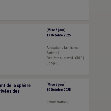
[Mise à jour]
17 Octobre 2025
Allocations familiales
|
Barème
|
Bien-être au travail
|
CDLD
|
Congé
|
...
vant de la sphère
[Mise à jour]
10 Octobre 2025
rivées des
Rémunération
|