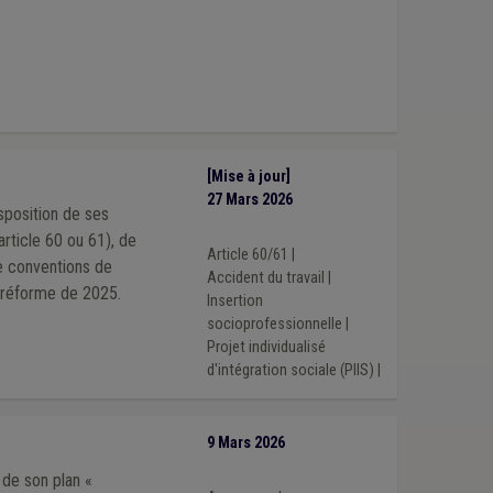
(1)
Immatriculation
(1)
Immobilier
(1)
[Mise à jour]
27 Mars 2026
sposition de ses
rticle 60 ou 61), de
Article 60/61
|
Accident du travail
|
s suite à la réforme de 2025.
Insertion
socioprofessionnelle
|
Projet individualisé
d'intégration sociale (PIIS)
|
9 Mars 2026
 de son plan «