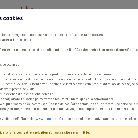
s cookies
Vous travaillez dans un/une
onfort de navigation. Choisissez d'accepter ou de refuser certains cookies.
 aider à faire ce choix.
ions
Publications
Outils
Fiches communa
rences en matière de cookies en cliquant sur le lien "
Cookies: retrait du consentement
" qui s
s de cookies :
s sont dits "essentiels" car le site ne peut fonctionner correctement sans ceux-ci:
 : ce cookie enregistre vos préférences en matière de cookies afin de ne pas vous représenter cette
 lorsque vous vous identifiez sur notre site internet avec votre identifiant et mot de passe, ce co
de votre prochaine visite.
ntenu
es proviennent d'applications tierces :
sp.chat) stocke un cookie permettant de récupérer l'historique de la conversation;
tives qui présentent les communes (issues de nos fiches communales) à travers une carte de la W
ées (YouTube, Viméo) qui reprennent nos interviews, et nos supports liés aux kits numériques.
cès Rémunération
e visite appelé Plausible (
www.plausible.io
) qui prend en charge le suivi sans cookie et ne collect
ications tierces,
votre navigation sur notre site sera limitée
.
tenu
Avis / Actions