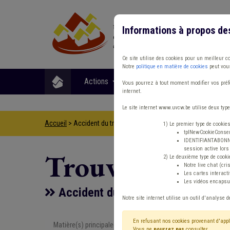
Informations à propos de
Ce site utilise des cookies pour un meilleur c
Notre
politique en matière de cookies
peut vous
Actions
Matières
Format
Vous pourrez à tout moment modifier vos préfé
internet.
Le site internet www.uvcw.be utilise deux type
Accueil
> Accident du travail Assurance Décès Rémunération
1) Le premier type de cookie
tplNewCookieConsent
IDENTIFIANTABONNE :
session active lors 
Trouver un co
2) Le deuxième type de cooki
Notre live chat (cri
Les cartes interac
Les vidéos encapsul
Accident du travail Assurance Dé
Notre site internet utilise un outil d'analyse d
En refusant nos cookies provenant d'appl
Matière(s) principale(s)
Type de con
Vous ne
pourrez pas
consulter