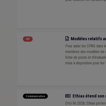
Droit d'auteur
(1)
Droit d'enregistrement, d'hypot
Location
(1)
Informatique
(1)
Investissement
(
Modèle
Modèles relatifs au
ISP
Pour aider les CPAS dans le
membres des modèles de cont
fiche de poste et d'évaluation de la collaboration. Vous trouvere
Actualité
Ethias étend son 
Communication
D’ici fin 2028, Ethias porte