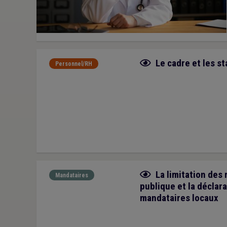
Fiche focus
Le cadre et les s
Personnel/RH
Fiche focus
La limitation des r
Mandataires
publique et la déclar
mandataires locaux