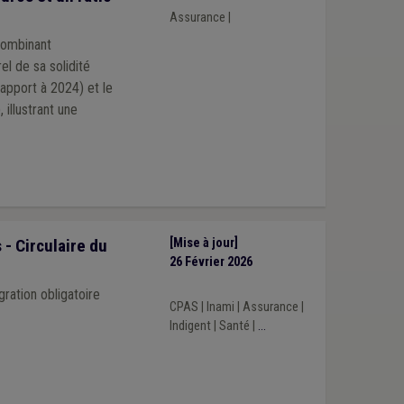
Assurance
|
 combinant
el de sa solidité
rapport à 2024) et le
 illustrant une
- Circulaire du
[Mise à jour]
26 Février 2026
gration obligatoire
CPAS
|
Inami
|
Assurance
|
Indigent
|
Santé
|
...