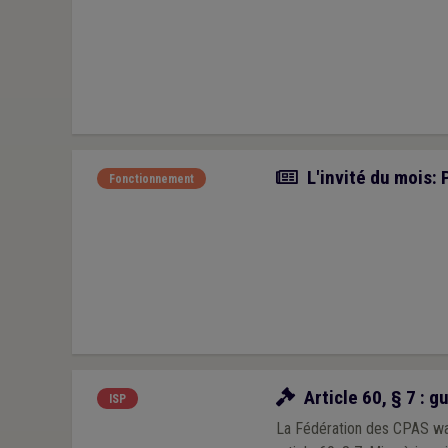
Article
L'invité du mois: 
Fonctionnement
Ressources
Article 60, § 7 : 
ISP
La Fédération des CPAS wal